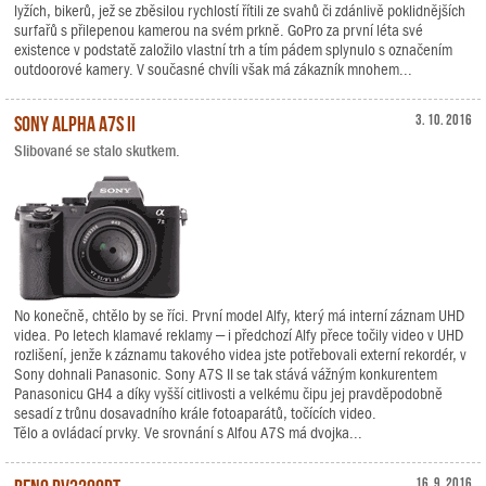
lyžích, bikerů, jež se zběsilou rychlostí řítili ze svahů či zdánlivě poklidnějších
surfařů s přilepenou kamerou na svém prkně. GoPro za první léta své
existence v podstatě založilo vlastní trh a tím pádem splynulo s označením
outdoorové kamery. V současné chvíli však má zákazník mnohem...
Sony Alpha A7S II
3. 10. 2016
Slibované se stalo skutkem.
No konečně, chtělo by se říci. První model Alfy, který má interní záznam UHD
videa. Po letech klamavé reklamy – i předchozí Alfy přece točily video v UHD
rozlišení, jenže k záznamu takového videa jste potřebovali externí rekordér, v
Sony dohnali Panasonic. Sony A7S II se tak stává vážným konkurentem
Panasonicu GH4 a díky vyšší citlivosti a velkému čipu jej pravděpodobně
sesadí z trůnu dosavadního krále fotoaparátů, točících video.
Tělo a ovládací prvky. Ve srovnání s Alfou A7S má dvojka...
BenQ PV3200PT
16. 9. 2016