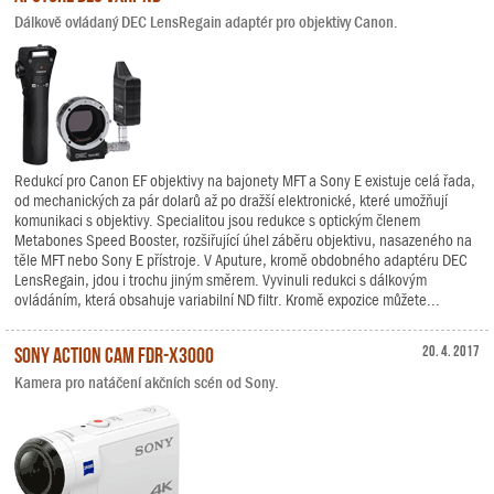
Dálkově ovládaný DEC LensRegain adaptér pro objektivy Canon.
Redukcí pro Canon EF objektivy na bajonety MFT a Sony E existuje celá řada,
od mechanických za pár dolarů až po dražší elektronické, které umožňují
komunikaci s objektivy. Specialitou jsou redukce s optickým členem
Metabones Speed Booster, rozšiřující úhel záběru objektivu, nasazeného na
těle MFT nebo Sony E přístroje. V Aputure, kromě obdobného adaptéru DEC
LensRegain, jdou i trochu jiným směrem. Vyvinuli redukci s dálkovým
ovládáním, která obsahuje variabilní ND filtr. Kromě expozice můžete...
Sony Action Cam FDR-X3000
20. 4. 2017
Kamera pro natáčení akčních scén od Sony.