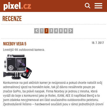
Recenze
Server o natáčení a zpracování videa
1
2
3
4
5
6
Předchozí
Další
Niceboy VEGA 5
19. 7. 2017
Levnější 4K outdoorová kamera.
Konkurence na poli akčních kamer je neúprosná a pokud chcete natočit svůj
adrenalinový sjezd na horském kole, tak již dávno nesáhnete pouze po
značce GoPro, ba právě naopak. Firma Niceboy je jednou z mnoha, která
vyráží do boje s konkurencí jako je Rollei, ISAW, AEE či například BenQ a to
jsem zdaleka nevyjmenoval ani část současného outdoorového peletonu.
Zjednodušeně řečeno – hardwarové součásti jsou v rámci jednotlivých úrovní