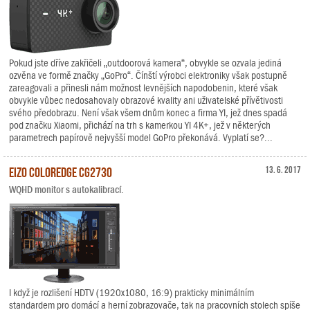
Pokud jste dříve zakřičeli „outdoorová kamera“, obvykle se ozvala jediná
ozvěna ve formě značky „GoPro“. Čínští výrobci elektroniky však postupně
zareagovali a přinesli nám možnost levnějších napodobenin, které však
obvykle vůbec nedosahovaly obrazové kvality ani uživatelské přívětivosti
svého předobrazu. Není však všem dnům konec a firma YI, jež dnes spadá
pod značku Xiaomi, přichází na trh s kamerkou YI 4K+, jež v některých
parametrech papírově nejvyšší model GoPro překonává. Vyplatí se?...
EIZO ColorEdge CG2730
13. 6. 2017
WQHD monitor s autokalibrací.
I když je rozlišení HDTV (1920x1080, 16:9) prakticky minimálním
standardem pro domácí a herní zobrazovače, tak na pracovních stolech spíše