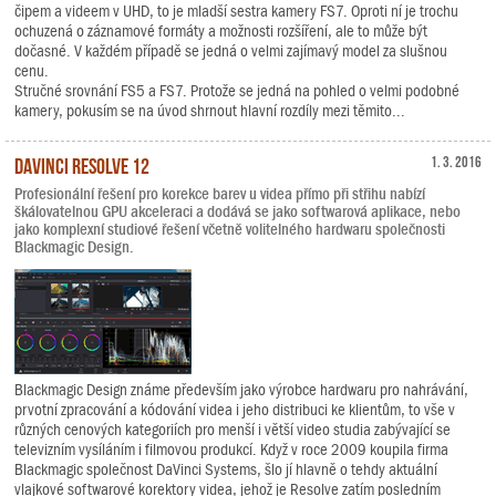
čipem a videem v UHD, to je mladší sestra kamery FS7. Oproti ní je trochu
ochuzená o záznamové formáty a možnosti rozšíření, ale to může být
dočasné. V každém případě se jedná o velmi zajímavý model za slušnou
cenu.
Stručné srovnání FS5 a FS7. Protože se jedná na pohled o velmi podobné
kamery, pokusím se na úvod shrnout hlavní rozdíly mezi těmito...
DaVinci Resolve 12
1. 3. 2016
Profesionální řešení pro korekce barev u videa přímo při střihu nabízí
škálovatelnou GPU akceleraci a dodává se jako softwarová aplikace, nebo
jako komplexní studiové řešení včetně volitelného hardwaru společnosti
Blackmagic Design.
Blackmagic Design známe především jako výrobce hardwaru pro nahrávání,
prvotní zpracování a kódování videa i jeho distribuci ke klientům, to vše v
různých cenových kategoriích pro menší i větší video studia zabývající se
televizním vysíláním i filmovou produkcí. Když v roce 2009 koupila firma
Blackmagic společnost DaVinci Systems, šlo jí hlavně o tehdy aktuální
vlajkové softwarové korektory videa, jehož je Resolve zatím posledním