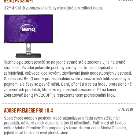
32“ 4K UHD zobrazovač určený mimo jiné pro editaci videa.
Technologie zobrazovačů se na jedné straně stále zdokonalují a na druhé
straně se původní pokročilé postupy výroby nejrůznějším způsobem
zefektivňují, což vede k celkovému zlevňování jinak nedostupných vlastností.
Společnost BenQ není v profesionálním světě zobrazovačů tolik zavedeným
pojmem, ale časy se zjevně mění. BenQ přichází s celou řadou profesionálně
zaměřených produktů, které lze mj. rozeznat označením PT na konci.
Zobrazovač BenQ PV3200PT je reprezentantem profesionální řady...
Adobe Premiere Pro 10.4
17. 8. 2016
Společnost Adobe v poslední době aktualizovala řadu svých stěžejních
produktů, některé z nich dokonce letos již několikrát. Patří mezi ně i video
editor Adobe Premiere Pro propojený s konvertorem videa Media Encoder,
jejichž nové funkce si nyní představíme.