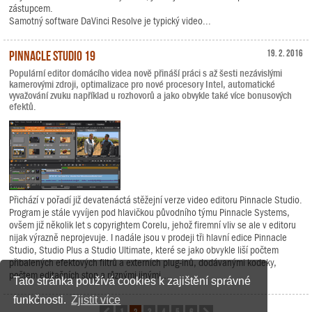
zástupcem.
Samotný software DaVinci Resolve je typický video...
Pinnacle Studio 19
19. 2. 2016
Populární editor domácího videa nově přináší práci s až šesti nezávislými
kamerovými zdroji, optimalizace pro nové procesory Intel, automatické
vyvažování zvuku například u rozhovorů a jako obvykle také více bonusových
efektů.
Přichází v pořadí již devatenáctá stěžejní verze video editoru Pinnacle Studio.
Program je stále vyvíjen pod hlavičkou původního týmu Pinnacle Systems,
ovšem již několik let s copyrightem Corelu, jehož firemní vliv se ale v editoru
nijak výrazně neprojevuje. I nadále jsou v prodeji tři hlavní edice Pinnacle
Studio, Studio Plus a Studio Ultimate, které se jako obvykle liší počtem
přibalených efektových filtrů a externích plug-inů, dodávanými kodeky,
počtem editačních stop a různými jinými...
Tato stránka používá cookies k zajištění správné
funkčnosti.
Zjistit více
1
2
3
4
5
6