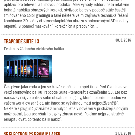
aplikací pro televizní a filmovou produkci. Mezi výhody editoru patří relativně
bohatá nabídka obrazových korekcí, stylizace barev v podobě stále častěji
zmiňovaného color gradingu a také některá velmi zajímavá technická řešení
kombinace 2D scény či stereoskopického obrazu s animovanými 3D modely
objektů. S pomocí maskování, korekčních a pracovních...
Trapcode Suite 13
30. 3. 2016
Evoluce v žádaném efektovém balíku.
Čas plyne jako voda a jen se člověk otočí, je tu opět firma Red Giant s novou
verzí efektového balíku Trapcode Suite - tentokrát s označením 13. Lze bez
nadsázky říci, že balík v sobě obsahuje plug-iny, které nejenže nebudou ve
vašem workflow zahálet, ale ihned se vyšvihnou mezi nejpoužívanější.
Některé z plug-inů již známe z minulých let a v nové verzi přicházejí s novými
možnostmi, jsou zde však i plug-iny zbrusu nové. Pojďme nejprve stručně
rekapitulovat, co tento balík nabízí.
sE Electronics ProMic Laser
21. 3. 2016