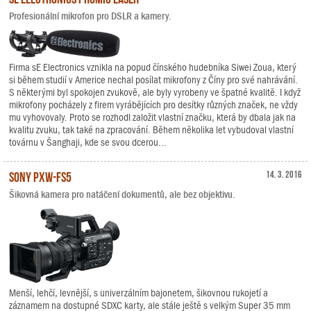
Profesionální mikrofon pro DSLR a kamery.
Firma sE Electronics vznikla na popud čínského hudebníka Siwei Zoua, který
si během studií v Americe nechal posílat mikrofony z Číny pro své nahrávání.
S některými byl spokojen zvukově, ale byly vyrobeny ve špatné kvalitě. I když
mikrofony pocházely z firem vyrábějících pro desítky různých značek, ne vždy
mu vyhovovaly. Proto se rozhodl založit vlastní značku, která by dbala jak na
kvalitu zvuku, tak také na zpracování. Během několika let vybudoval vlastní
továrnu v Šanghaji, kde se svou dcerou...
Sony PXW-FS5
14. 3. 2016
Šikovná kamera pro natáčení dokumentů, ale bez objektivu.
Menší, lehčí, levnější, s univerzálním bajonetem, šikovnou rukojetí a
záznamem na dostupné SDXC karty, ale stále ještě s velkým Super 35 mm