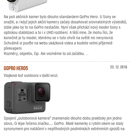
Na poli akčních kamer bylo dlouho standardem GoPro Hero. U Sony se
snažili, a i když jejich akční kamery začaly dosahovat srovnatelných výsledků,
stále jako by to na GoPro nestačilo. Nyní však přichází nový model Sony s
optickou stabilizací a to i v UHD rozlišení. A těší mne, že mohu říci, že
konečně je tu model, kterému se v tuto chvíli na světě nic nevyrovná.
Schválně si pusťte na webu ukázková videa a budete velmi příjemně
překvapeni.
Rozměry, objektiv, čip. Ale vezměme to od začátku....
GoPro HERO5
23. 12. 2016
Vlajková loď outdooru v další verzi.
Spojení „outdoorová kamera“ znamenalo dlouho dobu prakticky jen jedno
slovo, či lépe řečeno značku… GoPro. Malé kamerky s rybím okem se staly
synonymem pro natáčení v nepříhodných podmínkách extrémních sjezdů na