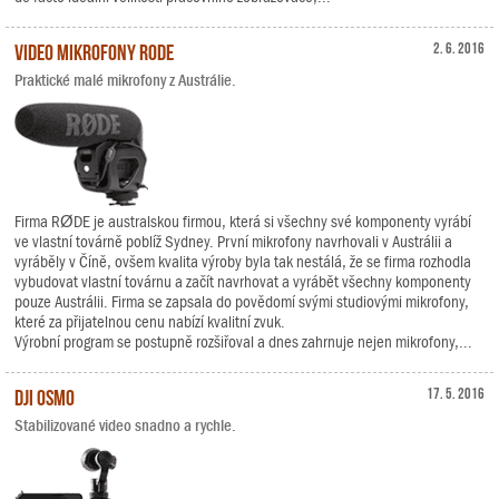
Video mikrofony RODE
2. 6. 2016
Praktické malé mikrofony z Austrálie.
Firma RØDE je australskou firmou, která si všechny své komponenty vyrábí
ve vlastní továrně poblíž Sydney. První mikrofony navrhovali v Austrálii a
vyráběly v Číně, ovšem kvalita výroby byla tak nestálá, že se firma rozhodla
vybudovat vlastní továrnu a začít navrhovat a vyrábět všechny komponenty
pouze Austrálii. Firma se zapsala do povědomí svými studiovými mikrofony,
které za přijatelnou cenu nabízí kvalitní zvuk.
Výrobní program se postupně rozšiřoval a dnes zahrnuje nejen mikrofony,...
DJI Osmo
17. 5. 2016
Stabilizované video snadno a rychle.