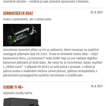
víceméně shodné – rozdílné je pak výsledné zpracování z hlediska...
Sennheiser EK 6042
22. 6. 2017
Jeden z posledních, ale s něčím navíc.
Sennheiser konečně přišel na trh se zařízením, které navazuje na úspěšné
analogové přijímače řady EK 3241. Trvalo to tentokrát trochu déle – vždyť
konkurence firem „Lectrosonics“ nebo SONY mají ve své nabídce digitální
kamerové přijímače již delší dobu. Ale nebyl by to Sennheiser, kdyby nepřišel
s „něčím navíc“. V případě EK 6042 se totiž jedná o produkt, u něhož je
patrná snaha o maximální možnou univerzálnost, zpětnou kompatibilitu s
předchozími (analogovými) systémy Sennheiser a zvláště pak...
Xiaomi YI 4K+
15. 6. 2017
Vyzyvatel značky GoPro.