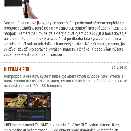
Nádherné kamerové jízdy, kdy se společně s postavami příběhu proplétáme
prostorem. Záběry, které nemohly vzniknout pomocí klasické „dolly“ jízdy, ale
naopak - kameraman musel za aktéry s přístrojem opravdu jít a následovat je
po scéně. Přesně takový typ záběrů byl po dlouhá léta výsadou operátora
steadicamu či některých dalších kamerových stabilizátorů typu glidecam, jež
využívají závaží pro správné vyvážení kamery. Již několik let se však můžete
vydat také elektrostabilizační cestou.
HitFilm 4 Pro
27. 4. 2016
Kompoziční a efektový systém může být alternativou k Adobe After Effects a
nabízí soubor funkcí pro střih videa, tvorbu vizuálních efektů a poměrně široké
možnosti v oblasti 2D a 3D kompozic.
HitFilm společnosti FXHOME je v podstatě běžný NLE systém střední třídy,
jeho možnosti ovšem zasahují i do oblasti profesionálních kompozičních