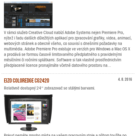
V rámci služeb Creative Cloud nabízí Adobe Systems nejen Premiere Pro,
nýbrž i řadu dalších důležitých aplikací pro zpracování grafiky, videa, animací,
webových stránek a obecně všeho, co souvisí s dnešními požadavky na
multimédia. Adobe Premiere Pro existuje ve verzích pro Windows a Mac OS X
a prodává se formou časově limitovaného předplatného s pravidelnými
měsíčními či ročními splátkami. Software si tak vlastně prostřednictvím
předplacené licence pronajímáte včetně datového prostoru na...
EIZO ColorEdge CG2420
4. 8. 2016
Relativně dostupný 24“ zobrazovač se stálými barvami.
Pokud nemáte mnoho místa na vašem pracovním stole a přitom toužíte po