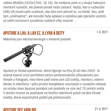
vidíme WUXGA (1920x1200, 16:10). Do nedávna jsme si s dvojicí takových
monitorů vystačili, ale pokrok prostě nelze zastavit. Každý, kdo si vyzkoušel
UHD/4K musel začít uvažovat, zda toto není přesně to, co hledá. Ano, jistě
tam „směřujeme“, ale bohužel řada aplikací a zejména pak operační systém,
se zatím nechová k vysokému rozlišení vždy mravně....
Aputure A.lav, A.lav ez, A.Lyra a Deity
1. 6. 2017
Mikrofony pro videotechnologie v moderní podobě.
Aputure je čínská společnost, která figuruje na trhu již od roku 2005. Je
známá hlavně svým portfoliem plným profesionálního příslušenství pro
filmaře a fotografy, mezi které patří mimo jiné LED světla, monitory, externí
blesky či mikrofony. I přes prvotní komplikace související s vysokými náklady
na výrobu dnes Aputure prodává své produkty ve více než 70 zemích světa.
V dnešní recenzi se podíváme na čtveřici mikrofonů právě od této čínské
značky, která nepochybně potěší jak profesionální...
Aputure DEC Vari-ND
21. 5. 2017