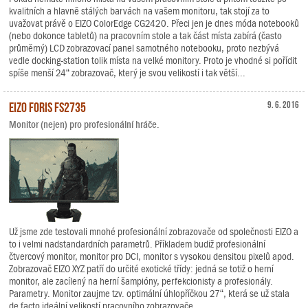
kvalitních a hlavně stálých barvách na vašem monitoru, tak stojí za to
uvažovat právě o EIZO ColorEdge CG2420. Přeci jen je dnes móda notebooků
(nebo dokonce tabletů) na pracovním stole a tak část místa zabírá (často
průměrný) LCD zobrazovací panel samotného notebooku, proto nezbývá
vedle docking-station tolik místa na velké monitory. Proto je vhodné si pořídit
spíše menší 24“ zobrazovač, který je svou velikostí i tak větší...
EIZO FORIS FS2735
9. 6. 2016
Monitor (nejen) pro profesionální hráče.
Už jsme zde testovali mnohé profesionální zobrazovače od společnosti EIZO a
to i velmi nadstandardních parametrů. Příkladem budiž profesionální
čtvercový monitor, monitor pro DCI, monitor s vysokou densitou pixelů apod.
Zobrazovač EIZO XYZ patří do určité exotické třídy: jedná se totiž o herní
monitor, ale zacílený na herní šampióny, perfekcionisty a profesionály.
Parametry. Monitor zaujme tzv. optimální úhlopříčkou 27“, která se už stala
de facto ideální velikostí pracovního zobrazovače,...