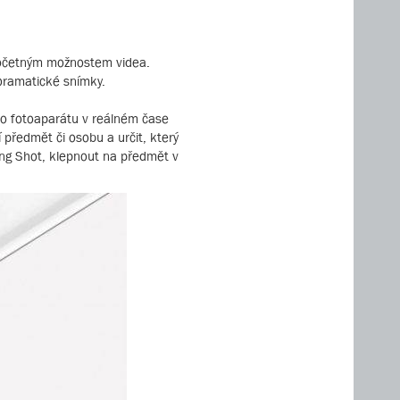
spočetným možnostem videa.
noramatické snímky.
ého fotoaparátu v reálném čase
í předmět či osobu a určit, který
king Shot, klepnout na předmět v