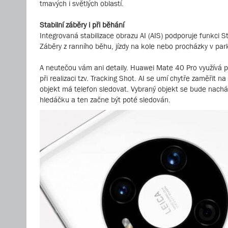
tmavých i světlých oblastí.
Stabilní záběry i při běhání
Integrovaná stabilizace obrazu AI (AIS) podporuje funkci 
Záběry z ranního běhu, jízdy na kole nebo procházky v park
A neutečou vám ani detaily. Huawei Mate 40 Pro využívá po
při realizaci tzv. Tracking Shot. AI se umí chytře zaměřit 
objekt má telefon sledovat. Vybraný objekt se bude nacház
hledáčku a ten začne být poté sledován.