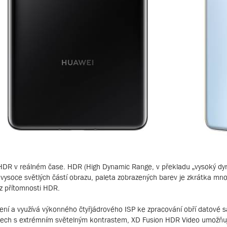
 v reálném čase. HDR (High Dynamic Range, v překladu „vysoký dyna
i vysoce světlých částí obrazu, paleta zobrazených barev je zkrátka mn
ez přítomnosti HDR.
ní a využívá výkonného čtyřjádrového ISP ke zpracování obří datové sa
místech s extrémním světelným kontrastem, XD Fusion HDR Video umožňuj