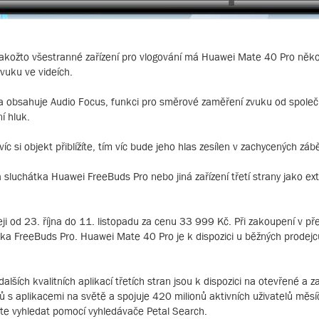
 Jakožto všestranné zařízení pro vlogování má Huawei Mate 40 Pro něko
vuku ve videích.
ra obsahuje Audio Focus, funkci pro směrové zaměření zvuku od spole
í hluk.
si objekt přiblížíte, tím víc bude jeho hlas zesílen v zachycených záb
sluchátka Huawei FreeBuds Pro nebo jiná zařízení třetí strany jako ext
i od 23. října do 11. listopadu za cenu 33 999 Kč. Při zakoupení v př
a FreeBuds Pro. Huawei Mate 40 Pro je k dispozici u běžných prodejc
alších kvalitních aplikací třetích stran jsou k dispozici na otevřené a 
odů s aplikacemi na světě a spojuje 420 milionů aktivních uživatelů měs
ete vyhledat pomocí vyhledávače Petal Search.