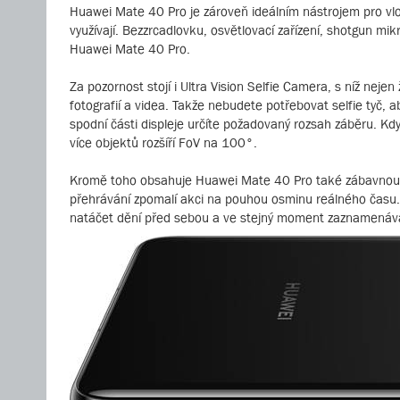
Huawei Mate 40 Pro je zároveň ideálním nástrojem pro vlo
využívají. Bezzrcadlovku, osvětlovací zařízení, shotgun mi
Huawei Mate 40 Pro.
Za pozornost stojí i Ultra Vision Selfie Camera, s níž neje
fotografií a videa. Takže nebudete potřebovat selfie tyč, 
spodní části displeje určíte požadovaný rozsah záběru. Kd
více objektů rozšíří FoV na 100°.
Kromě toho obsahuje Huawei Mate 40 Pro také zábavnou f
přehrávání zpomalí akci na pouhou osminu reálného času
natáčet dění před sebou a ve stejný moment zaznamenávat 