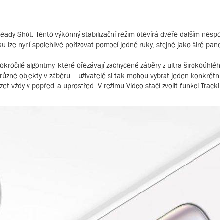
Steady Shot. Tento výkonný stabilizační režim otevírá dveře dalším ne
u lze nyní spolehlivě pořizovat pomocí jedné ruky, stejně jako širé pa
kročilé algoritmy, které ořezávají zachycené záběry z ultra širokoúhl
na různé objekty v záběru – uživatelé si tak mohou vybrat jeden konkrétn
et vždy v popředí a uprostřed. V režimu Video stačí zvolit funkci Trac