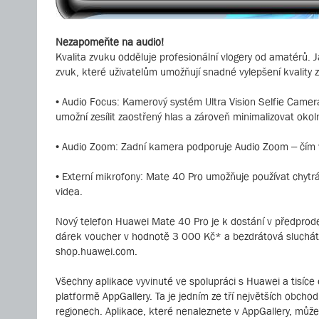
Nezapomeňte na audio!
Kvalita zvuku odděluje profesionální vlogery od amatérů.
zvuk, které uživatelům umožňují snadné vylepšení kvality z
• Audio Focus: Kamerový systém Ultra Vision Selfie Came
umožní zesílit zaostřený hlas a zároveň minimalizovat okoln
• Audio Zoom: Zadní kamera podporuje Audio Zoom – čím víc 
• Externí mikrofony: Mate 40 Pro umožňuje používat chytrá 
videa.
Nový telefon Huawei Mate 40 Pro je k dostání v předprodej
dárek voucher v hodnotě 3 000 Kč* a bezdrátová sluchátk
shop.huawei.com.
Všechny aplikace vyvinuté ve spolupráci s Huawei a tisíce d
platformě AppGallery. Ta je jedním ze tří největších obch
regionech. Aplikace, které nenaleznete v AppGallery, můž