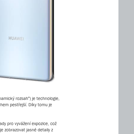
mický rozsah“) je technologie,
ohem pestřejší. Díky tomu je
dy pro vyvážení expozice, což
e zobrazovat jasné detaily z