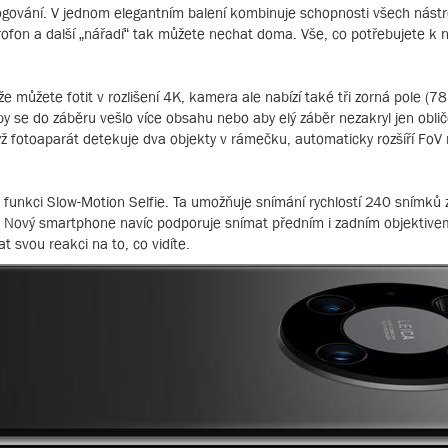
gování. V jednom elegantním balení kombinuje schopnosti všech nástroj
krofon a další „nářadí“ tak můžete nechat doma. Vše, co potřebujete k 
n že můžete fotit v rozlišení 4K, kamera ale nabízí také tři zorná pole (
aby se do záběru vešlo více obsahu nebo aby elý záběr nezakryl jen obl
yž fotoaparát detekuje dva objekty v rámečku, automaticky rozšíří FoV 
unkci Slow-Motion Selfie. Ta umožňuje snímání rychlostí 240 snímk
. Nový smartphone navíc podporuje snímat předním i zadním objektive
svou reakci na to, co vidíte.