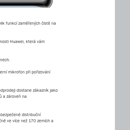
lik funkcí zaměřených čistě na
čnosti Huawei, která vám
ěrech.
erní mikrofon při pořizování
edprodeji dostane zákazník jako
ů a zároveň na
zabezpečené distribuční
íčně ve více než 170 zemích a