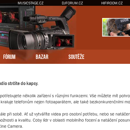
MUSICSTAGE.CZ
DJFORUM.CZ
HIFIROOM.CZ
FÓRUM
BAZAR
SOUTĚŽE
dio strčíte do kapsy.
 nepotřebujete několik zařízení s různými funkcemi. Vše můžete mít po
kraluje telefonům nejen fotoaparátem, ale také bezkonkurenčními mož
ále při sobě. Ať už vytváříte videa pro osobní potřebu, nebo se natáče
osti a kvalitu. Coby lídr v oblasti mobilního focení a natáčení posu
 Cine Camera.