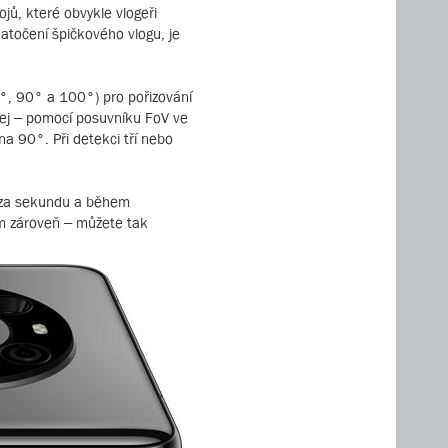
ů, které obvykle vlogeři
natočení špičkového vlogu, je
78°, 90° a 100°) pro pořizování
ičej – pomocí posuvníku FoV ve
na 90°. Při detekci tří nebo
ů za sekundu a během
m zároveň – můžete tak