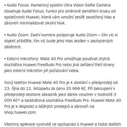
• Audio Focus: Kamerový systém Ultra Vision Selfie Camera
obsahuje Audio Focus, funkci pro směrové zaměření zvuku od
společnosti Huawei, která vám umožní zesílit zaostřený hlas a
zároveň minimalizovat okolní hluk.
• Audio Zoom: Zadní kamera podporuje Audio Zoom – čím víc si
objekt přiblížíte, tím víc bude jeho hlas zesílen v zachycených
záběrech.
• Externí mikrofony: Mate 40 Pro umožňuje používat chytrá
sluchátka Huawei FreeBuds Pro nebo jiná zařízení třetí strany
jako externí mikrofon při pořizování videa.
Nový telefon Huawei Mate 40 Pro je k dostání v předprodeji od
23. října do 11. listopadu za cenu 33 999 Kč. Při zakoupení v
předprodeji dostane zákazník jako dárek voucher v hodnotě 3
000 Kč* a bezdrátová sluchátka FreeBuds Pro. Huawei Mate 40
Pro je k dispozici u běžných prodejců a zároveň na
shop.huawei.com.
Všechny aplikace vyvinuté ve spolupráci s Huawei a tisíce dalších