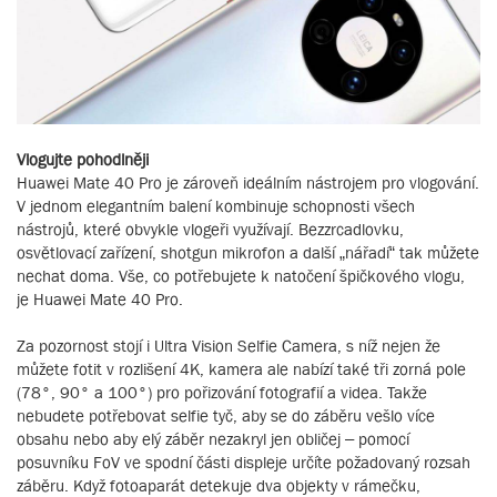
Vlogujte pohodlněji
Huawei Mate 40 Pro je zároveň ideálním nástrojem pro vlogování.
V jednom elegantním balení kombinuje schopnosti všech
nástrojů, které obvykle vlogeři využívají. Bezzrcadlovku,
osvětlovací zařízení, shotgun mikrofon a další „nářadí“ tak můžete
nechat doma. Vše, co potřebujete k natočení špičkového vlogu,
je Huawei Mate 40 Pro.
Za pozornost stojí i Ultra Vision Selfie Camera, s níž nejen že
můžete fotit v rozlišení 4K, kamera ale nabízí také tři zorná pole
(78°, 90° a 100°) pro pořizování fotografií a videa. Takže
nebudete potřebovat selfie tyč, aby se do záběru vešlo více
obsahu nebo aby elý záběr nezakryl jen obličej – pomocí
posuvníku FoV ve spodní části displeje určíte požadovaný rozsah
záběru. Když fotoaparát detekuje dva objekty v rámečku,