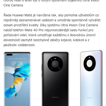
tvorbu videí o level výš s novým systémem objektivů Ultra Vision
Cine Camera.
Řada Huawei Mate je navržena tak, aby pomohla uživatelům co
nejvěrněji zaznamenávat události a umožnila spontánně vytvářet
obsah prvotřídní kvality. Díky systému Ultra Vision Cine Camera
nabízí telefon Mate 40 Pro nejuniverzálnější sadu funkcí pro
pořizování videí, která umožňuje každému s libovolnou úrovní
dovedností zachytit bezchybné záběry kdykoli, kdekoli a z
jakékoliv vzdálenosti.