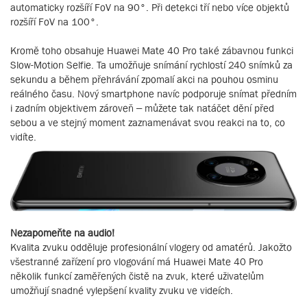
automaticky rozšíří FoV na 90°. Při detekci tří nebo více objektů
rozšíří FoV na 100°.
Kromě toho obsahuje Huawei Mate 40 Pro také zábavnou funkci
Slow-Motion Selfie. Ta umožňuje snímání rychlostí 240 snímků za
sekundu a během přehrávání zpomalí akci na pouhou osminu
reálného času. Nový smartphone navíc podporuje snímat předním
i zadním objektivem zároveň – můžete tak natáčet dění před
sebou a ve stejný moment zaznamenávat svou reakci na to, co
vidíte.
Nezapomeňte na audio!
Kvalita zvuku odděluje profesionální vlogery od amatérů. Jakožto
všestranné zařízení pro vlogování má Huawei Mate 40 Pro
několik funkcí zaměřených čistě na zvuk, které uživatelům
umožňují snadné vylepšení kvality zvuku ve videích.