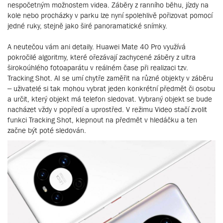
nespočetným možnostem videa. Záběry z ranního běhu, jízdy na
kole nebo procházky v parku lze nyní spolehlivě pořizovat pomocí
jedné ruky, stejně jako širé panoramatické snímky.
A neutečou vám ani detaily. Huawei Mate 40 Pro využívá
pokročilé algoritmy, které ořezávají zachycené záběry z ultra
širokoúhlého fotoaparátu v reálném čase při realizaci tzv.
Tracking Shot. AI se umí chytře zaměřit na různé objekty v záběru
– uživatelé si tak mohou vybrat jeden konkrétní předmět či osobu
a určit, který objekt má telefon sledovat. Vybraný objekt se bude
nacházet vždy v popředí a uprostřed. V režimu Video stačí zvolit
funkci Tracking Shot, klepnout na předmět v hledáčku a ten
začne být poté sledován.