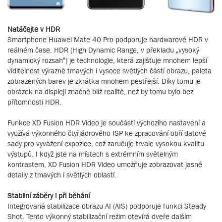
Natáčejte v HDR
Smartphone Huawei Mate 40 Pro podporuje hardwarové HDR v
reálném čase. HDR (High Dynamic Range, v překladu „vysoký
dynamický rozsah“) je technologie, která zajišťuje mnohem lepší
viditelnost výrazně tmavých i vysoce světlých částí obrazu, paleta
zobrazených barev je zkrátka mnohem pestřejší. Díky tomu je
obrázek na displeji značně blíž realitě, než by tomu bylo bez
přítomnosti HDR.
Funkce XD Fusion HDR Video je součástí výchozího nastavení a
využívá výkonného čtyřjádrového ISP ke zpracování obří datové
sady pro vyvážení expozice, což zaručuje trvale vysokou kvalitu
výstupů. I když jste na místech s extrémním světelným
kontrastem, XD Fusion HDR Video umožňuje zobrazovat jasné
detaily z tmavých i světlých oblastí.
Stabilní záběry i při běhání
Integrovaná stabilizace obrazu AI (AIS) podporuje funkci Steady
Shot. Tento výkonný stabilizační režim otevírá dveře dalším