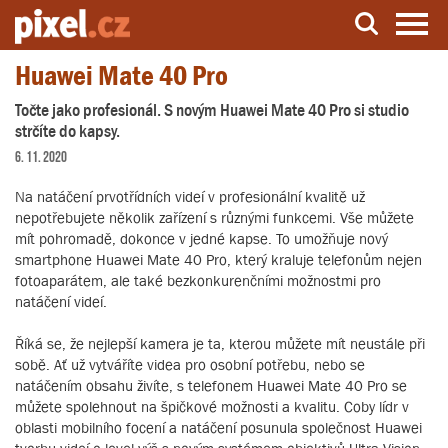
Huawei Mate 40 Pro
Server o natáčení a zpracování videa
Točte jako profesionál. S novým Huawei Mate 40 Pro si studio
strčíte do kapsy.
6. 11. 2020
Na natáčení prvotřídních videí v profesionální kvalitě už
nepotřebujete několik zařízení s různými funkcemi. Vše můžete
mít pohromadě, dokonce v jedné kapse. To umožňuje nový
smartphone Huawei Mate 40 Pro, který kraluje telefonům nejen
fotoaparátem, ale také bezkonkurenčními možnostmi pro
natáčení videí.
Říká se, že nejlepší kamera je ta, kterou můžete mít neustále při
sobě. Ať už vytváříte videa pro osobní potřebu, nebo se
natáčením obsahu živíte, s telefonem Huawei Mate 40 Pro se
můžete spolehnout na špičkové možnosti a kvalitu. Coby lídr v
oblasti mobilního focení a natáčení posunula společnost Huawei