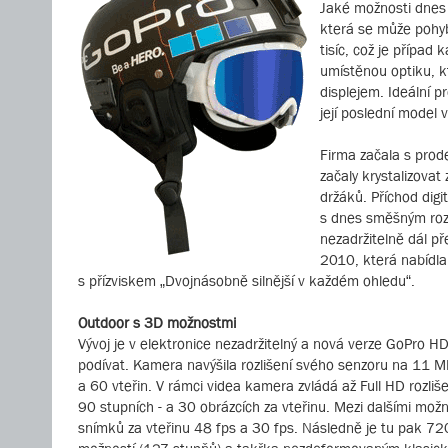
Jaké možnosti dnes 
která se může pohyb
tisíc, což je přípa
umístěnou optiku, k
displejem. Ideální p
její poslední model 
Firma začala s prod
začaly krystalizovat
držáků. Příchod digi
s dnes směšným rozl
nezadržitelně dál p
2010, která nabídla
s přízviskem „Dvojnásobně silnější v každém ohledu“.
Outdoor s 3D možnostmi
Vývoj je v elektronice nezadržitelný a nová verze GoPro H
podívat. Kamera navýšila rozlišení svého senzoru na 11 MPX
a 60 vteřin. V rámci videa kamera zvládá až Full HD rozli
90 stupních - a 30 obrázcích za vteřinu. Mezi dalšími m
snímků za vteřinu 48 fps a 30 fps. Následně je tu pak 720