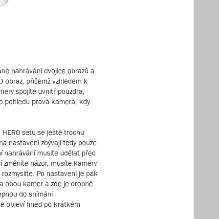
ané nahrávání dvojice obrazů a
 HD obraz, přičemž vzhledem k
ery spojíte uvnitř pouzdra,
ího pohledu pravá kamera, kdy
 HERO setu se ještě trochu
na nastavení zbývají tedy pouze
ní nahrávání musíte udělat před
í změníte názor, musíte kamery
i rozmyslíte. Po nastavení je pak
tka obou kamer a zde je drobné
přepnou do snímání
 se objeví hned po krátkém