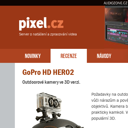
AUDIOZONE.CZ
Server o natáčení a zpracování videa
NOVINKY
RECENZE
NÁVODY
GoPro HD HERO2
Outdoorové kamery ve 3D verzi.
Požadavky na outdoo
vůči nárazům a pově
objektivů. Kamera b
prakticky kamkoli. 
populární 3D.