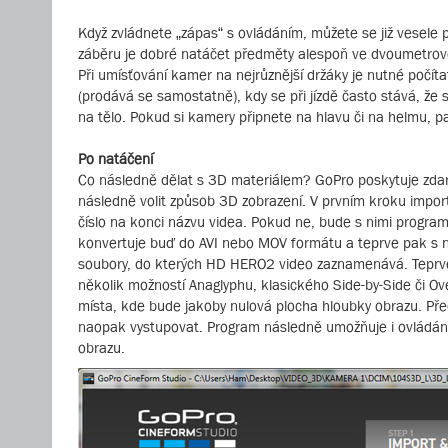
Když zvládnete „zápas“ s ovládáním, můžete se již vesele 
záběru je dobré natáčet předměty alespoň ve dvoumetrové dé
Při umísťování kamer na nejrůznější držáky je nutné počíta
(prodává se samostatně), kdy se při jízdě často stává, že
na tělo. Pokud si kamery připnete na hlavu či na helmu, pa
Po natáčení
Co následně dělat s 3D materiálem? GoPro poskytuje zda
následně volit způsob 3D zobrazení. V prvním kroku import
číslo na konci názvu videa. Pokud ne, bude s nimi program
konvertuje buď do AVI nebo MOV formátu a teprve pak s ni
soubory, do kterých HD HERO2 video zaznamenává. Teprve 
několik možností Anaglyphu, klasického Side-by-Side či O
místa, kde bude jakoby nulová plocha hloubky obrazu. Př
naopak vystupovat. Program následně umožňuje i ovládání d
obrazu.