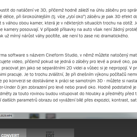
pustit do natáčení ve 3D, přičemž hodně záleží na úhlu záběru pro sprá
lce, při širokoúhlejším (tj. více „rybí oko“) záběru je pak 3D efekt do
t s váhou obou kamer, která je v některých situacích trochu na obtíž. 
 se kamery posouvají. V případě přísavky na auto však není žádný probl
k už mírný nárůst váhy pocítíte, ale není to zase nic dramatického.
rma software s názvem Cineform Studio, v němž můžete natočený mate
ujete video, přičemž pokud se jedná o záběry pro levé a pravé oko, pak
 pracovat jen jako se separátními 2D videi a vůbec si je nepropojí. V p
mi pracuje. Je to trochu zvláštní, že při dnešním výkonu počítačů ne
po konverzi se dostáváme k práci se samotným 3D - můžete si nastavi
ver-Under či jen zobrazení pro levé nebo pravé oko. Hodně podstatné j
edměty za touto rovinou budou vstupovat do hloubky a předměty před 
alších parametrů obrazu od vyvážení bílé přes expozici, kontrast, sat