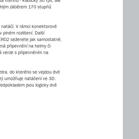
vteřinu - klasický 30 fps, ale
oúhlým záběrem 170 stupňů
 natáčí. V rámci konektorové
 plném rozlišení. Další
HERO2 seženete jak samostatně,
zná připevnění na helmy či
á verze s připevněním na
uzdra, do kterého se vejdou dvě
rý umožňuje natáčení ve 3D.
ředpokladem jsou logicky dvě