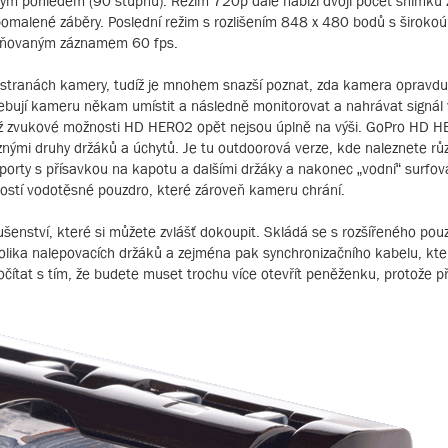
 pohledem (90 stupňů). Režim 720p dále nabízí dvojí počet snímků za 
pomalené záběry. Poslední režim s rozlišením 848 x 480 bodů s širok
 zmiňovaným záznamem 60 fps.
h stranách kamery, tudíž je mnohem snazší poznat, zda kamera opravdu
třebují kameru někam umístit a následně monitorovat a nahrávat signál v
ikož zvukové možnosti HD HERO2 opět nejsou úplně na výši. GoPro HD 
 různými druhy držáků a úchytů. Je tu outdoorová verze, kde naleznete rů
porty s přísavkou na kapotu a dalšími držáky a nakonec „vodní“ surfov
jmostí vodotěsné pouzdro, které zároveň kameru chrání.
lušenství, které si můžete zvlášť dokoupit. Skládá se s rozšířeného po
lika nalepovacích držáků a zejména pak synchronizačního kabelu, kte
čítat s tím, že budete muset trochu více otevřít peněženku, protože p
.