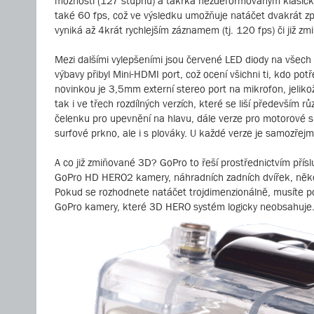
možností (127 stupňů) a takřka nezdeformovaným klasickým
také 60 fps, což ve výsledku umožňuje natáčet dvakrát z
vyniká až 4krát rychlejším záznamem (tj. 120 fps) či již
Mezi dalšími vylepšeními jsou červené LED diody na všec
výbavy přibyl Mini-HDMI port, což ocení všichni ti, kdo po
novinkou je 3,5mm externí stereo port na mikrofon, jel
tak i ve třech rozdílných verzích, které se liší především
čelenku pro upevnění na hlavu, dále verze pro motorové s
surfové prkno, ale i s plováky. U každé verze je samozře
A co již zmiňované 3D? GoPro to řeší prostřednictvím přís
GoPro HD HERO2 kamery, náhradních zadních dvířek, něko
Pokud se rozhodnete natáčet trojdimenzionálně, musíte po
GoPro kamery, které 3D HERO systém logicky neobsahuje