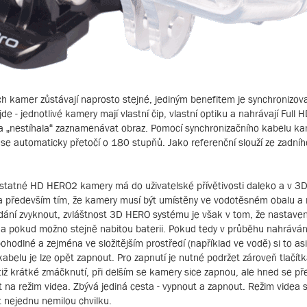
h kamer zůstávají naprosto stejné, jediným benefitem je synchronizov
e - jednotlivé kamery mají vlastní čip, vlastní optiku a nahrávají Full
 „nestíhala“ zaznamenávat obraz. Pomocí synchronizačního kabelu kam
z se automaticky přetočí o 180 stupňů. Jako referenční slouží ze zadn
tatné HD HERO2 kamery má do uživatelské přívětivosti daleko a v 3D
ána především tím, že kamery musí být umístěny ve vodotěsném obalu a 
ládání zvyknout, zvláštnost 3D HERO systému je však v tom, že nastave
 a pokud možno stejně nabitou baterii. Pokud tedy v průběhu nahráván
pohodlné a zejména ve složitějším prostředí (například ve vodě) si to as
abelu je lze opět zapnout. Pro zapnutí je nutné podržet zároveň tlačí
 totiž krátké zmáčknutí, při delším se kamery sice zapnou, ale hned se 
ut na režim videa. Zbývá jediná cesta - vypnout a zapnout. Režim videa
t nejednu nemilou chvilku.