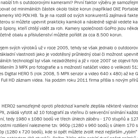
nabízí trh s outdoorovými kamerami? První faktor výběru je samozřej
ovat od minimálních částek okolo tisíce korun (například OXE Portabl
d kamerky VIO POV.HB. Ta je na rozdíl od svých konkurentů zajímavá fak
terou si můžete upevnit prakticky kamkoli a následně signál vedete k
ro špiony, kteří chtějí vidět za roh. Kamery společnosti GoPro jsou ně
včetně obalu a příslušenství můžete pořídit za cca 8.500 korun.
ejem svých výrobků už v roce 2005, tehdy se však jednalo o outdooro
 základní vlastnosti jako je vodotěsný průhledný obal či možnost upevn
tálních technologií byl však nezadržitelný a již v roce 2007 se objevil 
išením 3 MPX pro fotografie a s možností natáčet video o velikosti 51
řes Digital HERO 5 (rok 2008, 5 MPX senzor a video 640 x 480) až k
 Full HD záznam videa. Na podzim roku 2011 firma přišla s novým př
D HERO2 samozřejmě oproti předchozí kameře zlepšila některé vlastnost
, zvládá vyfotit až 10 fotografií za vteřinu či sekvenční snímání každo
šení, tedy 1980 x 1080 bodů ve třech úhlech záběru - 170 stupňů a 127
ožnostmi rozlišení nalezneme tzv. 960p (1280 x 960 bodů) s úhlem 170
p (1280 x 720 bodů), kde si opět můžete zvolit mezi nejširším „rybím“