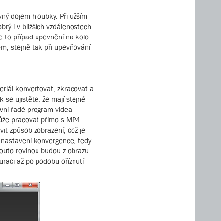
vný dojem hloubky. Při užším
brý i v bližších vzdálenostech.
Je to případ upevnění na kolo
ém, stejně tak při upevňování
riál konvertovat, zkracovat a
 se ujistěte, že mají stejné
rvní řadě program videa
může pracovat přímo s MP4
t způsob zobrazení, což je
e nastavení konvergence, tedy
touto rovinou budou z obrazu
uraci až po podobu oříznutí