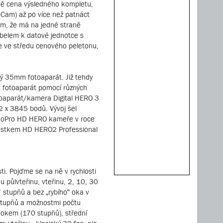
mě cena výsledného kompletu,
eCam) až po více než patnáct
tem, že má na jedné straně
abelem k datové jednotce s
kde ve středu cenového peletonu,
vý 35mm fotoaparát. Již tehdy
it fotoaparát pomocí různých
fotoaparát/kamera Digital HERO 3
2 x 3845 bodů. Vývoj šel
e GoPro HD HERO kameře v roce
írůstkem HD HERO2 Professional
i. Pojďme se na ně v rychlosti
u půlvteřinu, vteřinu, 2, 10, 30
 stupňů a bez „rybího“ oka v
 stupňů a možnostmi počtu
 okem (170 stupňů), střední