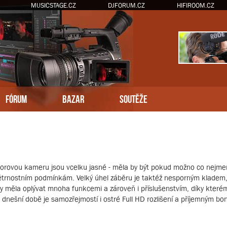
MUSICSTAGE.CZ
DJFORUM.CZ
HIFIROOM.CZ
FÓRUM
BAZAR
SOUTĚŽE
rovou kameru jsou vcelku jasné - měla by být pokud možno co nejmenší
trnostním podmínkám. Velký úhel záběru je taktéž nesporným kladem, 
y měla oplývat mnoha funkcemi a zároveň i příslušenstvím, díky které
V dnešní době je samozřejmostí i ostré Full HD rozlišení a příjemným b