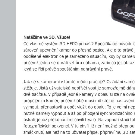
Natáčíme ve 3D. Všude!
Co vlastně systém 3D HERO přináší? Specifikace původníc
zároveň upevnění kamer do přesné pozice. Ale o to právě jd
oddělené elektronice je zamezeno situacím, kdy by kamera
přičemž jedna se obrátí vzhůru nohama, zatímco její obra
levá se řídí právě spouštěním nahrávání pravé.
Jak se s kamerami v tomto módu pracuje? Ovládání samos
ztěžuje. Jistá uživatelská nepřívětivost je samozřejmě d
dvě tlačítka. V případě jedné kamery v obalu si lze na ov
propojením kamer, přičemž obě musí mít stejné nastavení
vyjmout, přenastavit a opět vložit do obalu. To je velmi ne
nutné kamery vypnout a až po připojení synchronizačního k
úskalí, jehož překonání mi chvíli trvalo. Na zapnutí stačí
fotografických sekvencí. V tu chvíli již není možné přepno
zmáčknutí, ale než na to uživatel přijde, připraví mu 3D se