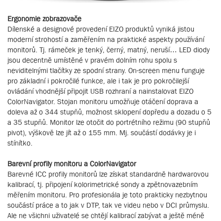
Ergonomie zobrazovače
Dílenské a designové provedení EIZO produktů vyniká jistou
moderní strohostí a zaměřením na praktické aspekty používání
monitorů. Tj. rámeček je tenký, černý, matný, neruší… LED diody
jsou decentně umístěné v pravém dolním rohu spolu s
neviditelnými tlačítky ze spodní strany. On-screen menu funguje
pro základní i pokročilé funkce, ale i tak je pro pokročilejší
ovládání vhodnější připojit USB rozhraní a nainstalovat EIZO
ColorNavigator. Stojan monitoru umožňuje otáčení doprava a
doleva až o 344 stupňů, možnost sklopení dopředu a dozadu o 5
a 35 stupňů. Monitor lze otočit do portrétního režimu (90 stupňů
pivot), výškově lze jít až o 155 mm. Mj. součástí dodávky je i
stínítko.
Barevní profily monitoru a ColorNavigator
Barevné ICC profily monitorů lze získat standardně hardwarovou
kalibrací, tj. připojení kolorimetrické sondy a zpětnovazebním
měřením monitoru. Pro profesionála je toto prakticky nezbytnou
součástí práce a to jak v DTP, tak ve videu nebo v DCI průmyslu.
Ale ne všichni uživatelé se chtějí kalibrací zabývat a ještě méně