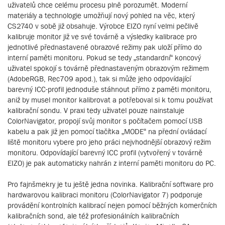
uživatelů chce celému procesu plně porozumět. Moderní
materiály a technologie umožňují nový pohled na věc, který
CS2740 v sobě již obsahuje. Výrobce EIZO nyní velmi pečlivě
kalibruje monitor již ve své továrně a výsledky kalibrace pro
jednotlivé přednastavené obrazové režimy pak uloží přímo do
interní paměti monitoru. Pokud se tedy „standardní“ koncový
uživatel spokojí s továrně přednastaveným obrazovým režimem
(AdobeRGB, Rec709 apod.), tak si může jeho odpovídající
barevný ICC-profil jednoduše stáhnout přímo z paměti monitoru,
aniž by musel monitor kalibrovat a potřeboval si k tomu používat
kalibrační sondu. V praxi tedy uživatel pouze nainstaluje
ColorNavigator, propojí svůj monitor s počítačem pomocí USB
kabelu a pak již jen pomocí tlačítka „MODE“ na přední ovládací
liště monitoru vybere pro jeho práci nejvhodnější obrazový režim
monitoru. Odpovídající barevný ICC profil (vytvořený v továrně
EIZO) je pak automaticky nahrán z interní paměti monitoru do PC.
Pro fajnšmekry je tu ještě jedna novinka. Kalibrační software pro
hardwarovou kalibraci monitoru (ColorNavigator 7) podporuje
provádění kontrolních kalibrací nejen pomocí běžných komerčních
kalibračních sond, ale též profesionálních kalibračních