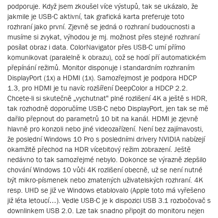
podporuje. Když jsem zkoušel více výstupů, tak se ukázalo, že
jakmile je USB-C aktivní, tak grafická karta preferuje toto
rozhraní jako první. Zjevně se jedná o rozhraní budoucnosti a
musíme si zvykat, výhodou je mj. možnost přes stejné rozhraní
posílat obraz i data. ColorNavigator přes USB-C umí přímo
komunikovat (paralelně k obrazu), což se hodí pří automatickém
přepínání režimů. Monitor disponuje i standardním rozhraním
DisplayPort (1x) a HDMI (1x). Samozřejmost je podpora HDCP
1.3, pro HDMI je tu navíc rozšíření DeepColor a HDCP 2.2.
Chcete-li si skutečně „vychutnat“ plné rozlišení 4K a ještě s HDR,
tak rozhodně doporučíme USB-C nebo DisplayPort, jen tak se mě
dařilo přepnout do parametrů 10 bit na kanál. HDMI je zjevně
hlavně pro konzoli nebo jiné videozařízení. Není bez zajímavosti,
že poslední Windows 10 Pro s posledními drivery NVIDIA nabízejí
okamžitě přechod na HDR vícebitový režim zobrazení. Ještě
nedávno to tak samozřejmé nebylo. Dokonce se výrazně zlepšilo
chování Windows 10 vůči 4K rozlišení obecně, už se není nutné
být mikro-písmenek nebo zmatených uživatelských rozhraní. 4K
resp. UHD se již ve Windows etablovalo (Apple toto má vyřešeno
již léta letoucí…). Vedle USB-C je k dispozici USB 3.1 rozbočovač s
downlinkem USB 2.0. Lze tak snadno připojit do monitoru nejen