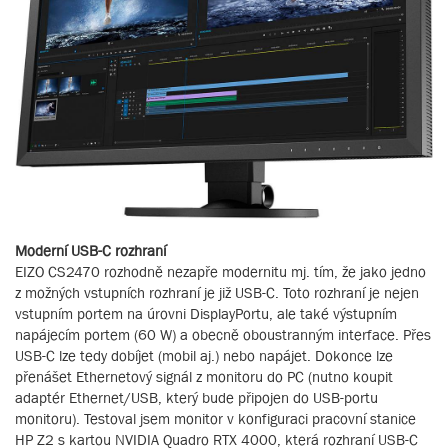
Moderní USB-C rozhraní
EIZO CS2470 rozhodně nezapře modernitu mj. tím, že jako jedno
z možných vstupních rozhraní je již USB-C. Toto rozhraní je nejen
vstupním portem na úrovni DisplayPortu, ale také výstupním
napájecím portem (60 W) a obecně oboustranným interface. Přes
USB-C lze tedy dobíjet (mobil aj.) nebo napájet. Dokonce lze
přenášet Ethernetový signál z monitoru do PC (nutno koupit
adaptér Ethernet/USB, který bude připojen do USB-portu
monitoru). Testoval jsem monitor v konfiguraci pracovní stanice
HP Z2 s kartou NVIDIA Quadro RTX 4000, která rozhraní USB-C