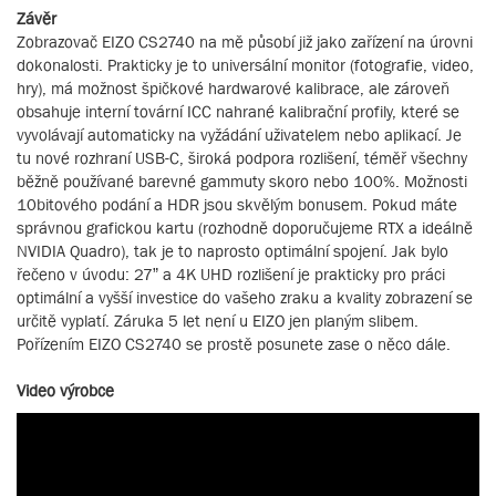
Závěr
Zobrazovač EIZO CS2740 na mě působí již jako zařízení na úrovni
dokonalosti. Prakticky je to universální monitor (fotografie, video,
hry), má možnost špičkové hardwarové kalibrace, ale zároveň
obsahuje interní tovární ICC nahrané kalibrační profily, které se
vyvolávají automaticky na vyžádání uživatelem nebo aplikací. Je
tu nové rozhraní USB-C, široká podpora rozlišení, téměř všechny
běžně používané barevné gammuty skoro nebo 100%. Možnosti
10bitového podání a HDR jsou skvělým bonusem. Pokud máte
správnou grafickou kartu (rozhodně doporučujeme RTX a ideálně
NVIDIA Quadro), tak je to naprosto optimální spojení. Jak bylo
řečeno v úvodu: 27” a 4K UHD rozlišení je prakticky pro práci
optimální a vyšší investice do vašeho zraku a kvality zobrazení se
určitě vyplatí. Záruka 5 let není u EIZO jen planým slibem.
Pořízením EIZO CS2740 se prostě posunete zase o něco dále.
Video výrobce