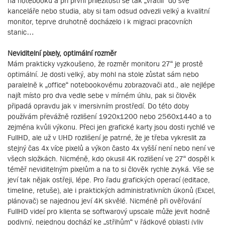
na notebooku a při první příležitosti se tak „vrátili“ do své
kanceláře nebo studia, aby si tam odsud odvezli velký a kvalitní
monitor, teprve druhotně docházelo i k migraci pracovních
stanic…
Neviditelní pixely, optimální rozměr
Mám prakticky vyzkoušeno, že rozměr monitoru 27“ je prostě
optimální. Je dosti velký, aby mohl na stole zůstat sám nebo
paralelně k „office“ notebookovému zobrazovači atd., ale nejlépe
najít místo pro dva vedle sebe v mírném úhlu, pak si člověk
připadá opravdu jak v imersivním prostředí. Do této doby
používám převážně rozlišení 1920x1200 nebo 2560x1440 a to
zejména kvůli výkonu. Přeci jen grafické karty jsou dosti rychlé ve
FullHD, ale už v UHD rozlišení je patrné, že je třeba vykreslit za
stejný čas 4x více pixelů a výkon často 4x vyšší není nebo není ve
všech složkách. Nicméně, kdo okusil 4K rozlišení ve 27“ dospěl k
téměř neviditelným pixelům a na to si člověk rychle zvyká. Vše se
jeví tak nějak ostřeji, lépe. Pro řadu grafických operací (editace,
timeline, retuše), ale i praktických administrativních úkonů (Excel,
plánovač) se najednou jeví 4K skvělé. Nicméně při ověřování
FullHD videí pro klienta se softwarový upscale může jevit hodně
podivný, nejednou dochází ke „střihům“ v řádkové oblasti (vliv