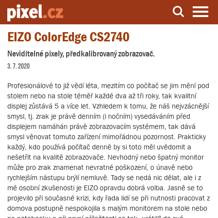
EIZO ColorEdge CS2740
Server o natáčení a zpracování videa
Neviditelné pixely, předkalibrovaný zobrazovač.
3. 7. 2020
Profesionálové to již vědí léta, mezitím co počítač se jim mění pod
stolem nebo na stole téměř každé dva až tři roky, tak kvalitní
displej zůstává 5 a více let. Vzhledem k tomu, že náš nejvzácnější
smysl, tj. zrak je právě denním (i nočním) vysedáváním před
displejem namáhán právě zobrazovacím systémem, tak dává
smysl věnovat tomuto zařízení mimořádnou pozornost. Prakticky
každý, kdo používá počítač denně by si toto měl uvědomit a
nešetřit na kvalitě zobrazovače. Nevhodný nebo špatný monitor
může pro zrak znamenat nevratné poškození, o únavě nebo
rychlejším nástupu brýlí nemluvě. Tady se nedá nic dělat, ale i z
mé osobní zkušenosti je EIZO opravdu dobrá volba. Jasně se to
projevilo při současné krizi, kdy řada lidí se při nutnosti pracovat z
domova postupně nespokojila s malým monitorem na stole nebo