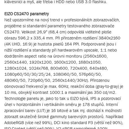
klávesnici a myš, ale třeba i HDD nebo USB 3.0 flashku.
EIZO CS2470 parametry
Než upozorníme na nový trend v profesionálních zobrazovačích,
projděme si standardní parametry testovaného zobrazovače
CS2470. Velikost 26,9“ (68,4 cm) odpovídá viditelné ploše
obrazu 596,2 x 335,4 mm. Při přirozeném rozlišení 3840x2160
(4K UHD, 16:9) je hustota pixelů 164 PPI. Podporované jsou i
nižší rozlišení a standardy při hardwarovém upscale, 1:1 nebo
dodržením aspect ratio na úrovni monitoru (2560x1600,
2560x1440, 1920x1200, 1600x1200, 1680x1050,
1280x1024, 1024x768, 800x600, 720x400, 640x480,
1080p60/50/30/25/24, 1080i60/50, 576p60/50,
480i60/50, 720p60/50, 2560x1440/30Hz). Přirozenou
obnovovací frekvencí je max. 60Hz, reakční doba (gray-to-gray) je
10 ms, obvyklý kontrast 1000:1 a maximální jas 350 cd/m2.
Technologie panelu je, jako to tak u EIZO bývá, IPS a pozorovací
úhel v horizontálním i vertikálním směru je 178 stupňů. Interní
zpracování barev (LUT) je 16 bitové a tak mj. dochází k možnosti
zobrazit skutečně široké gammuty barevných prostorů. Například
AdobeRGB (více než 99%), DCI kino standard P3 (větší než 90%),
ISO Coated (větší než 99%), V2 sRGB samozřejmě 100%,