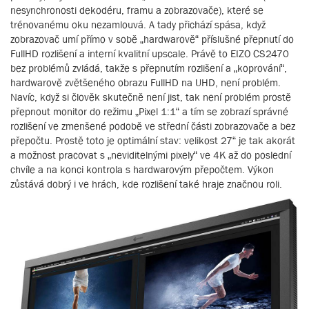
nesynchronosti dekodéru, framu a zobrazovače), které se
trénovanému oku nezamlouvá. A tady přichází spása, když
zobrazovač umí přímo v sobě „hardwarově“ příslušné přepnutí do
FullHD rozlišení a interní kvalitní upscale. Právě to EIZO CS2470
bez problémů zvládá, takže s přepnutím rozlišení a „koprování“,
hardwarově zvětšeného obrazu FullHD na UHD, není problém.
Navíc, když si člověk skutečně není jist, tak není problém prostě
přepnout monitor do režimu „Pixel 1:1“ a tím se zobrazí správné
rozlišení ve zmenšené podobě ve střední části zobrazovače a bez
přepočtu. Prostě toto je optimální stav: velikost 27“ je tak akorát
a možnost pracovat s „neviditelnými pixely“ ve 4K až do poslední
chvíle a na konci kontrola s hardwarovým přepočtem. Výkon
zůstává dobrý i ve hrách, kde rozlišení také hraje značnou roli.