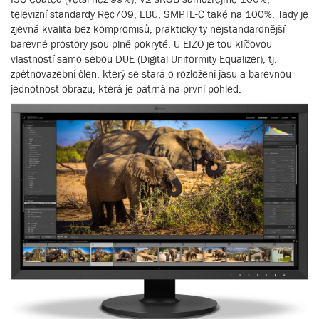
televizní standardy Rec709, EBU, SMPTE-C také na 100%. Tady je
zjevná kvalita bez kompromisů, prakticky ty nejstandardnější
barevné prostory jsou plně pokryté. U EIZO je tou klíčovou
vlastností samo sebou DUE (Digital Uniformity Equalizer), tj.
zpětnovazební člen, který se stará o rozložení jasu a barevnou
jednotnost obrazu, která je patrná na první pohled.