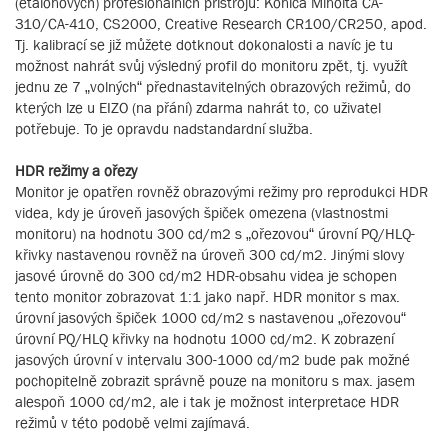
(etalonových) profesionálních přístrojů: Konica Minolta CA-
310/CA-410, CS2000, Creative Research CR100/CR250, apod.
Tj. kalibrací se již můžete dotknout dokonalosti a navíc je tu
možnost nahrát svůj výsledný profil do monitoru zpět, tj. využít
jednu ze 7 „volných“ přednastavitelných obrazových režimů, do
kterých lze u EIZO (na přání) zdarma nahrát to, co uživatel
potřebuje. To je opravdu nadstandardní služba.
HDR režimy a ořezy
Monitor je opatřen rovněž obrazovými režimy pro reprodukci HDR
videa, kdy je úroveň jasových špiček omezena (vlastnostmi
monitoru) na hodnotu 300 cd/m2 s „ořezovou“ úrovní PQ/HLQ-
křivky nastavenou rovněž na úroveň 300 cd/m2. Jinými slovy
jasové úrovně do 300 cd/m2 HDR-obsahu videa je schopen
tento monitor zobrazovat 1:1 jako např. HDR monitor s max.
úrovní jasových špiček 1000 cd/m2 s nastavenou „ořezovou“
úrovní PQ/HLQ křivky na hodnotu 1000 cd/m2. K zobrazení
jasových úrovní v intervalu 300-1000 cd/m2 bude pak možné
pochopitelně zobrazit správně pouze na monitoru s max. jasem
alespoň 1000 cd/m2, ale i tak je možnost interpretace HDR
režimů v této podobě velmi zajímavá.