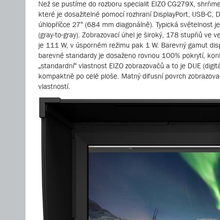
Než se pustíme do rozboru specialit EIZO CG279X, shrňme 
které je dosažitelné pomocí rozhraní DisplayPort, USB-
úhlopříčce 27“ (684 mm diagonálně). Typická světelnost 
(gray-to-gray). Zobrazovací úhel je široký, 178 stupňů ve
je 111 W, v úsporném režimu pak 1 W. Barevný gamut dis
barevné standardy je dosaženo rovnou 100% pokrytí, konk
„standardní“ vlastnost EIZO zobrazovačů a to je DUE (digi
kompaktně po celé ploše. Matný difusní povrch zobrazovače 
vlastností.