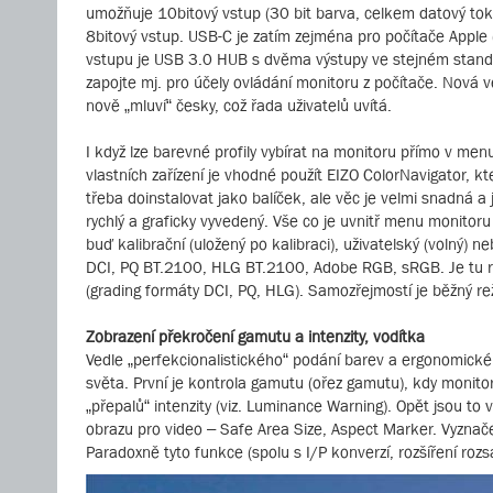
umožňuje 10bitový vstup (30 bit barva, celkem datový tok 
8bitový vstup. USB-C je zatím zejména pro počítače Apple
vstupu je USB 3.0 HUB s dvěma výstupy ve stejném standar
zapojte mj. pro účely ovládání monitoru z počítače. Nová
nově „mluví“ česky, což řada uživatelů uvítá.
I když lze barevné profily vybírat na monitoru přímo v men
vlastních zařízení je vhodné použít EIZO ColorNavigator, 
třeba doinstalovat jako balíček, ale věc je velmi snadná a 
rychlý a graficky vyvedený. Vše co je uvnitř menu monitoru
buď kalibrační (uložený po kalibraci), uživatelský (volný)
DCI, PQ BT.2100, HLG BT.2100, Adobe RGB, sRGB. Je tu repr
(grading formáty DCI, PQ, HLG). Samozřejmostí je běžný 
Zobrazení překročení gamutu a intenzity, vodítka
Vedle „perfekcionalistického“ podání barev a ergonomic
světa. První je kontrola gamutu (ořez gamutu), kdy monito
„přepalů“ intenzity (viz. Luminance Warning). Opět jsou to
obrazu pro video – Safe Area Size, Aspect Marker. Vyznače
Paradoxně tyto funkce (spolu s I/P konverzí, rozšíření roz