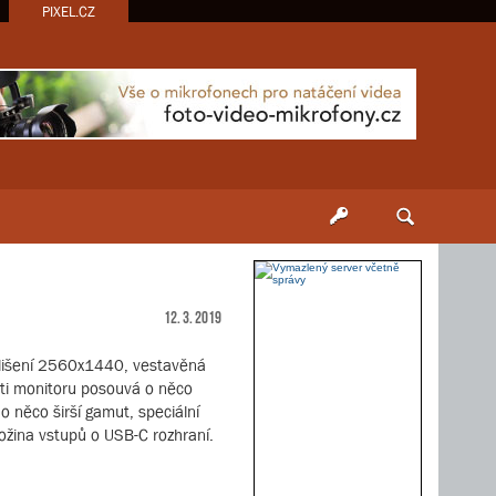
PIXEL.CZ
12. 3. 2019
ozlišení 2560x1440, vestavěná
osti monitoru posouvá o něco
 něco širší gamut, speciální
nožina vstupů o USB-C rozhraní.