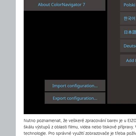
Nutno poznamenat, že veškeré zpracování barev je u EIZO
škálu výstupů z oblasti filmu, videa nebo tiskové přípravy.
technologie. Pro správné využití zobrazovače je třeba požív