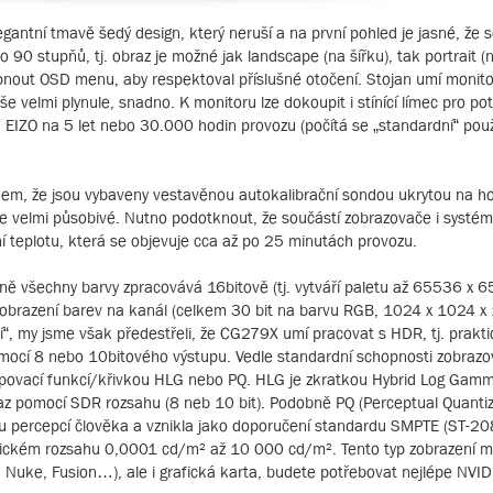
antní tmavě šedý design, který neruší a na první pohled je jasné, že 
 90 stupňů, tj. obraz je možné jak landscape (na šířku), tak portrait (
out OSD menu, aby respektoval příslušné otočení. Stojan umí monitor 
vše velmi plynule, snadno. K monitoru lze dokoupit i stínící límec pro po
u EIZO na 5 let nebo 30.000 hodin provozu (počítá se „standardní“ pou
rdem, že jsou vybaveny vestavěnou autokalibrační sondou ukrytou na h
je velmi působivé. Nutno podotknout, že součástí zobrazovače i systém
í teplotu, která se objevuje cca až po 25 minutách provozu.
ně všechny barvy zpracovává 16bitově (tj. vytváří paletu až 65536 x 
zobrazení barev na kanál (celkem 30 bit na barvu RGB, 1024 x 1024 x 1
klí“, my jsme však předestřeli, že CG279X umí pracovat s HDR, tj. prak
omocí 8 nebo 10bitového výstupu. Vedle standardní schopnosti zobrazovat
ovací funkcí/křivkou HLG nebo PQ. HLG je zkratkou Hybrid Log Gamma
 pomocí SDR rozsahu (8 neb 10 bit). Podobně PQ (Perceptual Quantizer
u percepcí člověka a vznikla jako doporučení standardu SMPTE (ST-208
retickém rozsahu 0,0001 cd/m² až 10 000 cd/m². Tento typ zobrazení
i, Nuke, Fusion…), ale i grafická karta, budete potřebovat nejlépe N