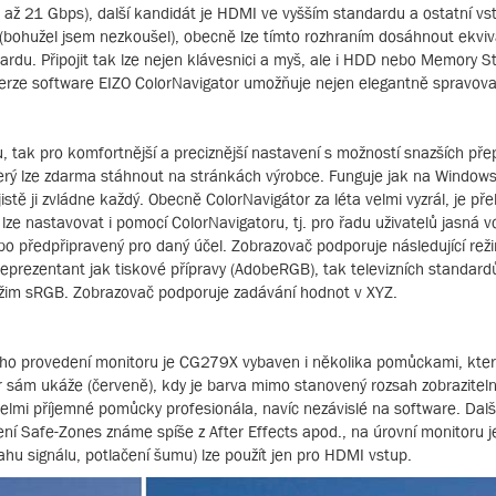
až 21 Gbps), další kandidát je HDMI ve vyšším standardu a ostatní vst
 (bohužel jsem nezkoušel), obecně lze tímto rozhraním dosáhnout ekviv
du. Připojit tak lze nejen klávesnici a myš, ale i HDD nebo Memory St
 verze software EIZO ColorNavigator umožňuje nejen elegantně spravova
u, tak pro komfortnější a preciznější nastavení s možností snazších pře
který lze zdarma stáhnout na stránkách výrobce. Funguje jak na Window
jistě ji zvládne každý. Obecně ColorNavigátor za léta velmi vyzrál, je p
 lze nastavovat i pomocí ColorNavigatoru, tj. pro řadu uživatelů jasná v
 nebo předpřipravený pro daný účel. Zobrazovač podporuje následující r
ezentant jak tiskové přípravy (AdobeRGB), tak televizních standardů (
režim sRGB. Zobrazovač podporuje zadávání hodnot v XYZ.
kého provedení monitoru je CG279X vybaven i několika pomůckami, kte
r sám ukáže (červeně), kdy je barva mimo stanovený rozsah zobrazitelno
 velmi příjemné pomůcky profesionála, navíc nezávislé na software. Dal
ní Safe-Zones známe spíše z After Effects apod., na úrovní monitoru j
sahu signálu, potlačení šumu) lze použít jen pro HDMI vstup.