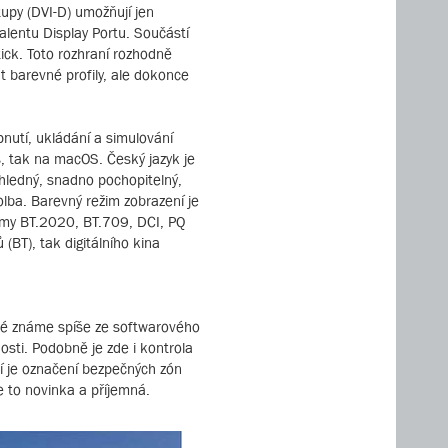
upy (DVI-D) umožňují jen
alentu Display Portu. Součástí
ick. Toto rozhraní rozhodně
t barevné profily, ale dokonce
pnutí, ukládání a simulování
s, tak na macOS. Český jazyk je
řehledný, snadno pochopitelný,
olba. Barevný režim zobrazení je
ežimy BT.2020, BT.709, DCI, PQ
BT), tak digitálního kina
ré známe spíše ze softwarového
sti. Podobně je zde i kontrola
ší je označení bezpečných zón
e to novinka a příjemná.