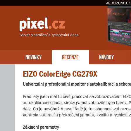
AUDIOZONE.CZ
Server o natáčení a zpracování videa
NOVINKY
RECENZE
NÁVODY
EIZO ColorEdge CG279X
Univerzální profesionální monitor s autokalibrací a schop
Před lety jsem měl tu čest pracovat se zobrazovačem EIZO
autokalibrační sonda, široký gamut zobrazitelných barev. 
dále. Co je nového? V první řadě je to schopnost zobrazov
kontrola saturací a překročení gamutu, kvalita a rychlost 
Základní parametry