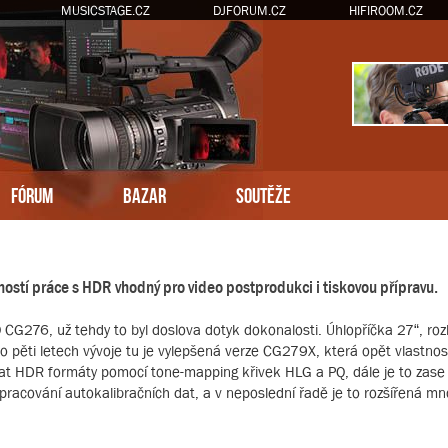
MUSICSTAGE.CZ
DJFORUM.CZ
HIFIROOM.CZ
FÓRUM
BAZAR
SOUTĚŽE
ností práce s HDR vhodný pro video postprodukci i tiskovou přípravu.
 CG276, už tehdy to byl doslova dotyk dokonalosti. Úhlopříčka 27“, r
Po pěti letech vývoje tu je vylepšená verze CG279X, která opět vlastn
at HDR formáty pomocí tone-mapping křivek HLG a PQ, dále je to zase o
zpracování autokalibračních dat, a v neposlední řadě je to rozšířená m