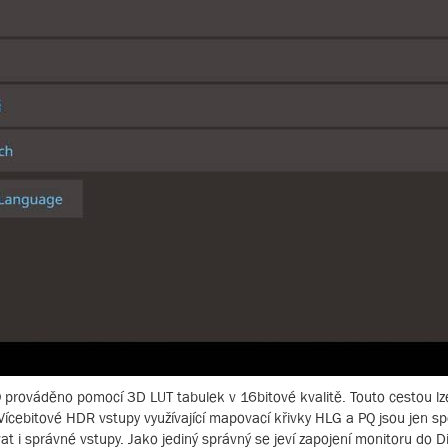
 prováděno pomocí 3D LUT tabulek v 16bitové kvalitě. Touto cestou lz
 Vícebitové HDR vstupy využívající mapovací křivky HLG a PQ jsou jen spec
at i správné vstupy. Jako jediný správný se jeví zapojení monitoru do Di