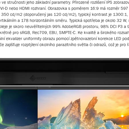
ve stručnosti jeho základní parametry. Přirozené rozlišení IPS zobraz
C, DVI-D nebo HDMI rozhraní. Obrazovka s poměrem 16:9 má rozměr 59
je 350 cd/m2 (doporučený jas 120 cd/m2), typický kontrast je 1300:1,
 vertikálním a 178 horizontálním směru. Typická spotřeba je okolo 32 W,
pleje je skoro neuvěřitelných 99% AdobeRGB prostoru, 98% DCI P3 a 9
rétně pro sRGB, Rec709, EBU, SMPTE-C. Ke kvalitě a širokého rozsahu
tální ekvalizer uniformity obrazu pomocí zpětnovazební korekce LED pod
zajišťuje rozptýlení okolního parazitního světla či odrazů, což je pro 