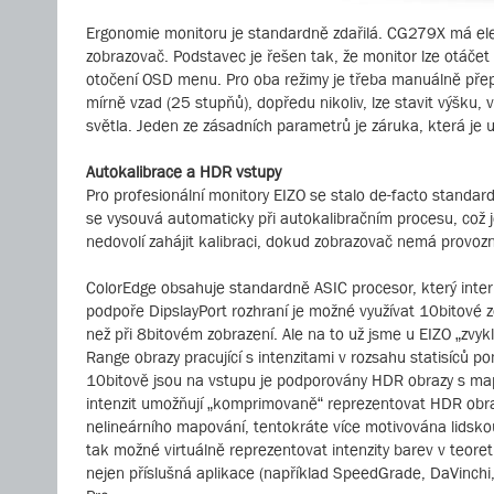
Ergonomie monitoru je standardně zdařilá. CG279X má eleg
zobrazovač. Podstavec je řešen tak, že monitor lze otáčet o
otočení OSD menu. Pro oba režimy je třeba manuálně přepn
mírně vzad (25 stupňů), dopředu nikoliv, lze stavit výšku, 
světla. Jeden ze zásadních parametrů je záruka, která je 
Autokalibrace a HDR vstupy
Pro profesionální monitory EIZO se stalo de-facto standa
se vysouvá automaticky při autokalibračním procesu, což 
nedovolí zahájit kalibraci, dokud zobrazovač nemá provozn
ColorEdge obsahuje standardně ASIC procesor, který inter
podpoře DipslayPort rozhraní je možné využívat 10bitové 
než při 8bitovém zobrazení. Ale na to už jsme u EIZO „zvy
Range obrazy pracující s intenzitami v rozsahu statisíců p
10bitově jsou na vstupu je podporovány HDR obrazy s map
intenzit umožňují „komprimovaně“ reprezentovat HDR obraz
nelineárního mapování, tentokráte více motivována lidsko
tak možné virtuálně reprezentovat intenzity barev v teo
nejen příslušná aplikace (například SpeedGrade, DaVinch