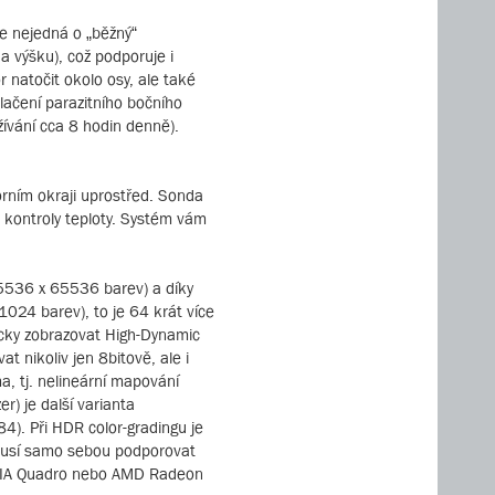
se nejedná o „běžný“
na výšku), což podporuje i
natočit okolo osy, ale také
tlačení parazitního bočního
žívání cca 8 hodin denně).
orním okraji uprostřed. Sonda
 kontroly teploty. Systém vám
65536 x 65536 barev) a díky
024 barev), to je 64 krát více
ticky zobrazovat High-Dynamic
 nikoliv jen 8bitově, ale i
, tj. nelineární mapování
) je další varianta
4). Při HDR color-gradingu je
 musí samo sebou podporovat
VIDIA Quadro nebo AMD Radeon