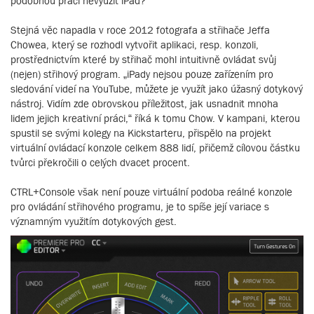
podobnou práci nevyužít iPad?
Stejná věc napadla v roce 2012 fotografa a střihače Jeffa
Chowea, který se rozhodl vytvořit aplikaci, resp. konzoli,
prostřednictvím které by střihač mohl intuitivně ovládat svůj
(nejen) střihový program. „iPady nejsou pouze zařízením pro
sledování videí na YouTube, můžete je využít jako úžasný dotykový
nástroj. Vidím zde obrovskou příležitost, jak usnadnit mnoha
lidem jejich kreativní práci,“ říká k tomu Chow. V kampani, kterou
spustil se svými kolegy na Kickstarteru, přispělo na projekt
virtuální ovládací konzole celkem 888 lidí, přičemž cílovou částku
tvůrci překročili o celých dvacet procent.
CTRL+Console však není pouze virtuální podoba reálné konzole
pro ovládání střihového programu, je to spíše její variace s
významným využitím dotykových gest.