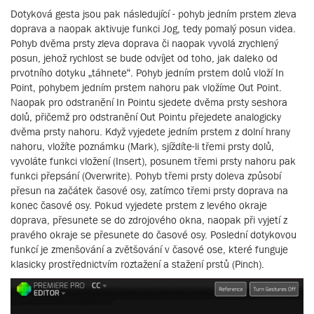
Dotyková gesta jsou pak následující - pohyb jedním prstem zleva
doprava a naopak aktivuje funkci Jog, tedy pomalý posun videa.
Pohyb dvěma prsty zleva doprava či naopak vyvolá zrychlený
posun, jehož rychlost se bude odvíjet od toho, jak daleko od
prvotního dotyku „táhnete“. Pohyb jedním prstem dolů vloží In
Point, pohybem jedním prstem nahoru pak vložíme Out Point.
Naopak pro odstranění In Pointu sjedete dvěma prsty seshora
dolů, přičemž pro odstranění Out Pointu přejedete analogicky
dvěma prsty nahoru. Když vyjedete jedním prstem z dolní hrany
nahoru, vložíte poznámku (Mark), sjíždíte-li třemi prsty dolů,
vyvoláte funkci vložení (Insert), posunem třemi prsty nahoru pak
funkci přepsání (Overwrite). Pohyb třemi prsty doleva způsobí
přesun na začátek časové osy, zatímco třemi prsty doprava na
konec časové osy. Pokud vyjedete prstem z levého okraje
doprava, přesunete se do zdrojového okna, naopak při vyjetí z
pravého okraje se přesunete do časové osy. Poslední dotykovou
funkcí je zmenšování a zvětšování v časové ose, které funguje
klasicky prostřednictvím roztažení a stažení prstů (Pinch).