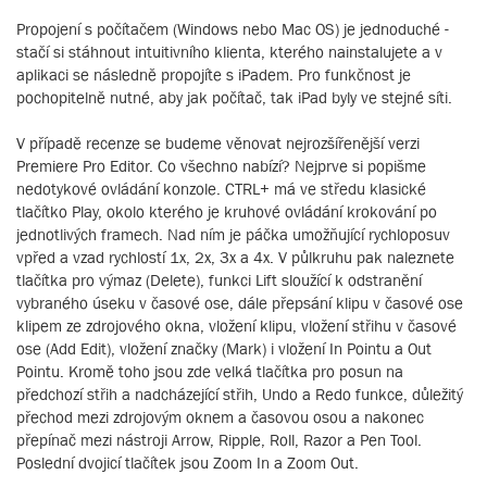
Propojení s počítačem (Windows nebo Mac OS) je jednoduché -
stačí si stáhnout intuitivního klienta, kterého nainstalujete a v
aplikaci se následně propojíte s iPadem. Pro funkčnost je
pochopitelně nutné, aby jak počítač, tak iPad byly ve stejné síti.
V případě recenze se budeme věnovat nejrozšířenější verzi
Premiere Pro Editor. Co všechno nabízí? Nejprve si popišme
nedotykové ovládání konzole. CTRL+ má ve středu klasické
tlačítko Play, okolo kterého je kruhové ovládání krokování po
jednotlivých framech. Nad ním je páčka umožňující rychloposuv
vpřed a vzad rychlostí 1x, 2x, 3x a 4x. V půlkruhu pak naleznete
tlačítka pro výmaz (Delete), funkci Lift sloužící k odstranění
vybraného úseku v časové ose, dále přepsání klipu v časové ose
klipem ze zdrojového okna, vložení klipu, vložení střihu v časové
ose (Add Edit), vložení značky (Mark) i vložení In Pointu a Out
Pointu. Kromě toho jsou zde velká tlačítka pro posun na
předchozí střih a nadcházející střih, Undo a Redo funkce, důležitý
přechod mezi zdrojovým oknem a časovou osou a nakonec
přepínač mezi nástroji Arrow, Ripple, Roll, Razor a Pen Tool.
Poslední dvojicí tlačítek jsou Zoom In a Zoom Out.