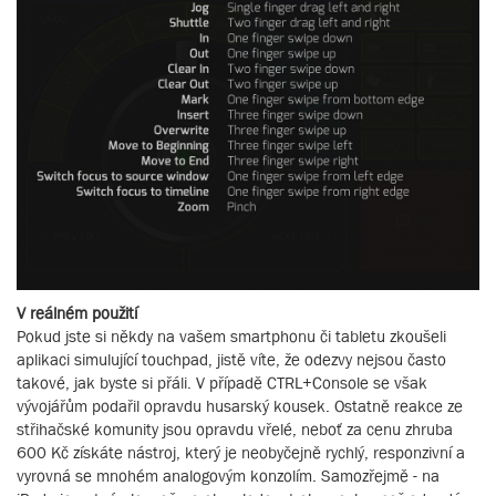
V reálném použití
Pokud jste si někdy na vašem smartphonu či tabletu zkoušeli
aplikaci simulující touchpad, jistě víte, že odezvy nejsou často
takové, jak byste si přáli. V případě CTRL+Console se však
vývojářům podařil opravdu husarský kousek. Ostatně reakce ze
střihačské komunity jsou opravdu vřelé, neboť za cenu zhruba
600 Kč získáte nástroj, který je neobyčejně rychlý, responzivní a
vyrovná se mnohém analogovým konzolím. Samozřejmě - na