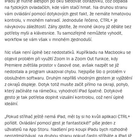
iPadu je nutné alespoň po oku sledovat obrazovku, což odpadá
na fyzických ovladačích, kde vám stačí hmat. Na druhou stranu
vám ovládání pomocí dotykových gest fakt, že nemáte hmatovou
kontrolu, v mnohém nahradí. Jednoduše řečeno, CTRL+ je
návykovou záležitostí. Záhy zjistíte, že mnohé úkony již děláte bez
potřeby myši a klávesnice. Tu samozřejmě nemůžete vyhodit,
workflow se vám však v mnohém zjednoduší.
Nic však není úplně bez nedostatků. Kupříkladu na Macbooku se
objevil problém při využití Zoom In a Zoom Out funkce, kdy
Premiere zvětšila prostor v časové ose, avšak nazpět se již
nedostala a program ukazoval chybu. Nejspíše šlo o problém v
obslužném softwaru. Druhým nepříliš vhodným gestem je vyjíždění
z okrajů displeje. Dotyk totiž musíte začít přímo na okraji, pohyb,
který začínáte na rámečku, vyhodnotí iPad špatně. Dotykové
gesto je tak potřeba doplnit vizuální kontrolou, což není úplně
ideální.
„Pokud střihač ještě nemá iPad, měl by si ho kvůli aplikaci CTRL+
pořídit. Ovládání pomocí gest je fantastické!“ píše jeden z
uživatelů na App Storu. Nadšení pro koupi iPadu bych rozhodně
nerozdmýchával, na druhou stranu pokud často stříháte a iPad již