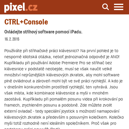
CTRL+Console
Server o natáčení a zpracování videa
Ovládejte střihový software pomocí iPadu.
16. 2. 2015
Používáte při střihačské práci klávesnici? Na první pohled je to
nesporně idiotská otázka, neboť jednoznačná odpověď je ANO!
Kupříkladu při používání Adobe Premiere Pro se střihač bez
klávesnice v podstatě neobejde, musí se však naučit velké
množství nejrůznějších klávesových zkratek, aby mohl software
plně ovládnout a zároveň mohl být ve své práci rychlejší. A kdo je
v dnešním konkurenčním prostředí rychlejší, ten vyhrává. Jsou
však místa, kde kombinace klávesnice a myši v mnohém
zaostává. Kupříkladu při pomalém posunu videa při krokování po
framech, zrychleném posunu a podobně. Zde můžete zvolit
externí ovladač - tedy speciální joystick s možností namapování
klávesových zkratek a především s posuvným kolečkem. Kolečko
myši totiž rozhodně není ideálním společníkem. Proč však pro