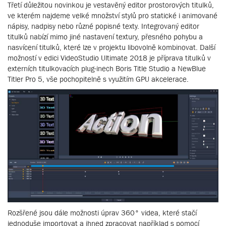
Třetí důležitou novinkou je vestavěný editor prostorových titulků,
ve kterém najdeme velké množství stylů pro statické i animované
nápisy, nadpisy nebo různé popisné texty. Integrovaný editor
titulků nabízí mimo jiné nastavení textury, přesného pohybu a
nasvícení titulků, které lze v projektu libovolně kombinovat. Další
možností v edici VideoStudio Ultimate 2018 je příprava titulků v
externích titulkovacích plug-inech Boris Title Studio a NewBlue
Titler Pro 5, vše pochopitelně s využitím GPU akcelerace.
Rozšřené jsou dále možnosti úprav 360° videa, které stačí
jednoduše importovat a ihned zpracovat například s pomocí