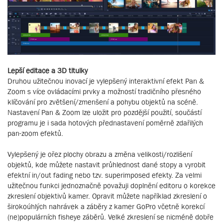
Lepší editace a 3D titulky
Druhou užitečnou inovací je vylepšený interaktivní efekt Pan &
Zoom s více ovládacími prvky a možností tradičního přesného
klíčování pro zvětšení/zmenšení a pohybu objektů na scéně.
Nastavení Pan & Zoom lze uložit pro pozdější použití, součástí
programu je i sada hotových přednastavení poměrně zdařilých
pan-zoom efektů.
Vylepšený je ořez plochy obrazu a změna velikosti/rozlišení
objektů, kde můžete nastavit průhlednost dané stopy a vyrobit
efektní in/out fading nebo tzv. superimposed efekty. Za velmi
užitečnou funkci jednoznačně považuji doplnění editoru o korekce
zkreslení objektivů kamer. Opravit můžete například zkreslení o
širokoúhlých nahrávek a záběry z kamer GoPro včetně korekcí
(ne)populárních fisheye záběrů. Velké zkreslení se nicméně dobře