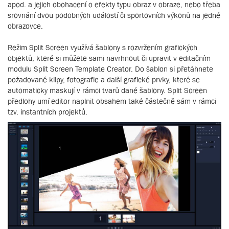
apod. a jejich obohacení o efekty typu obraz v obraze, nebo třeba
srovnání dvou podobných událostí či sportovních výkonů na jedné
obrazovce.
Režim Split Screen využívá šablony s rozvržením grafických
objektů, které si můžete sami navrhnout či upravit v editačním
modulu Split Screen Template Creator. Do šablon si přetáhnete
požadované klipy, fotografie a další grafické prvky, které se
automaticky maskují v rámci tvarů dané šablony. Split Screen
předlohy umí editor naplnit obsahem také částečně sám v rámci
tzv. instantních projektů.