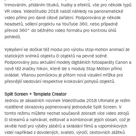
trimováním, přidáním titulků, hudby a efektů, vše pro několik typů
VR videa. VideoStudio 2018 nabízí náhledy na panoramatické
video přímo pro dané cílové zařízení. Podporováno je několik
headsetů, sdílení projektu na YouTube 360, nebo případně
převod 360° do běžného video formátu pro kontrolu úhlů
pohledů.
Vylepšení se dočkal též modul pro výrobu stop-motion animací ze
statických snímků objektu či objektů na pevné scéně.
Podporovány jsou aktuální modely digitálních fotoaparáty Canon a
nově též značky Nikon, které lze s moduly Stop Motion přímo
ovládat. Vítanou pomůckou je přitom nová vizuální mřížka pro
přesnější sledování respektive krokování pohybů objektů.
Split Screen + Template Creator
Jednou ze zásadních novinek VideoStudia 2018 Ultimate je režim
rozdělené obrazovky pojmenovaný jednoduše Split Screen. V
tomto režimu můžete nechat současně zobrazit více video zdrojů
či streamů a nahrávat, editovat a kombinovat jejich obsah, což je
skvěle hodí pro výběry záběrů a skládání filmů a vzpomínkových
videí například z dovolených, svateb, výročí, cestovních zážitků