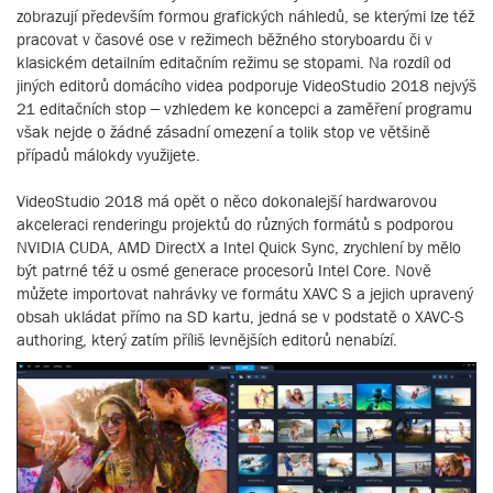
zobrazují především formou grafických náhledů, se kterými lze též
pracovat v časové ose v režimech běžného storyboardu či v
klasickém detailním editačním režimu se stopami. Na rozdíl od
jiných editorů domácího videa podporuje VideoStudio 2018 nejvýš
21 editačních stop – vzhledem ke koncepci a zaměření programu
však nejde o žádné zásadní omezení a tolik stop ve většině
případů málokdy využijete.
VideoStudio 2018 má opět o něco dokonalejší hardwarovou
akceleraci renderingu projektů do různých formátů s podporou
NVIDIA CUDA, AMD DirectX a Intel Quick Sync, zrychlení by mělo
být patrné též u osmé generace procesorů Intel Core. Nově
můžete importovat nahrávky ve formátu XAVC S a jejich upravený
obsah ukládat přímo na SD kartu, jedná se v podstatě o XAVC-S
authoring, který zatím příliš levnějších editorů nenabízí.