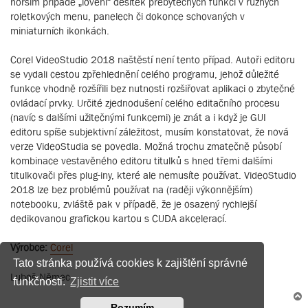
horším případě „lovení“ desítek přebytečných funkcí v různých
roletkových menu, panelech či dokonce schovaných v
miniaturních ikonkách.
Corel VideoStudio 2018 naštěstí není tento případ. Autoři editoru
se vydali cestou zpřehlednění celého programu, jehož důležité
funkce vhodně rozšířili bez nutnosti rozšiřovat aplikaci o zbytečné
ovládací prvky. Určité zjednodušení celého editačního procesu
(navíc s dalšími užitečnými funkcemi) je znát a i když je GUI
editoru spíše subjektivní záležitost, musím konstatovat, že nová
verze VideoStudia se povedla. Možná trochu zmatečně působí
kombinace vestavěného editoru titulků s hned třemi dalšími
titulkovači přes plug-iny, které ale nemusíte používat. VideoStudio
2018 lze bez problémů používat na (raději výkonnějším)
notebooku, zvláště pak v případě, že je osazený rychlejší
dedikovanou grafickou kartou s CUDA akcelerací.
Výrobce:
Corel
Tato stránka používá cookies k zajištění správné
Luboš Němec
funkčnosti.
Zjistit více
Rozumím