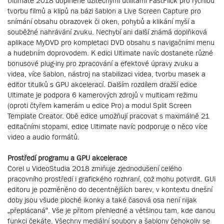
Ultimate 2018 doplněné užitečnými utilitami FastFlick pro rychlou
tvorbu filmů a klipů na bázi šablon a Live Screen Capture pro
snímání obsahu obrazovek či oken, pohybů a klikání myší a
souběžné nahrávání zvuku. Nechybí ani další známá doplňková
aplikace MyDVD pro kompletaci DVD obsahu s navigačními menu
a hudebním doprovodem. K edici Ultimate navíc dostanete různé
bonusové plug-iny pro zpracování a efektové úpravy zvuku a
videa, více šablon, nástroj na stabilizaci videa, tvorbu masek a
editor titulků s GPU akcelerací. Dalším rozdílem dražší edice
Ultimate je podpora 6 kamerových zdrojů v multicam režimu
(oproti čtyřem kamerám u edice Pro) a modul Split Screen
Template Creator. Obě edice umožňují pracovat s maximálně 21
editačními stopami, edice Ultimate navíc podporuje o něco více
video a audio formátů.
Prostředí programu a GPU akcelerace
Corel u VideoStudia 2018 zmiňuje zjednodušení celého
pracovního prostředí i grafického rozhraní, což mohu potvrdit. GUi
editoru je pozměněno do decentnějších barev, v kontextu dnešní
doby jsou všude ploché ikonky a také časová osa není nijak
„přeplácaná“. Vše je přitom přehledné a většinou tam, kde danou
funkci čekáte. Všechny mediální soubory a šablony čehokoliv se