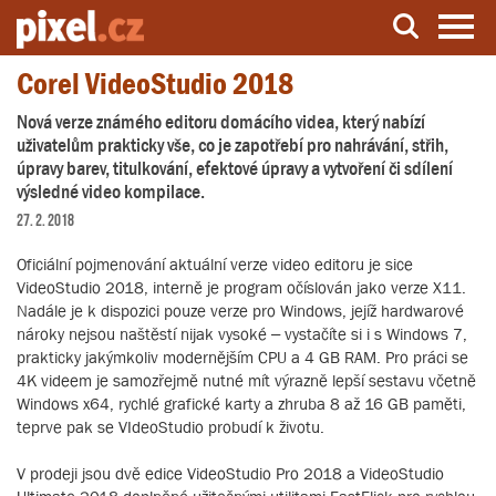
Corel VideoStudio 2018
Server o natáčení a zpracování videa
Nová verze známého editoru domácího videa, který nabízí
uživatelům prakticky vše, co je zapotřebí pro nahrávání, střih,
úpravy barev, titulkování, efektové úpravy a vytvoření či sdílení
výsledné video kompilace.
27. 2. 2018
Oficiální pojmenování aktuální verze video editoru je sice
VideoStudio 2018, interně je program očíslován jako verze X11.
Nadále je k dispozici pouze verze pro Windows, jejíž hardwarové
nároky nejsou naštěstí nijak vysoké – vystačíte si i s Windows 7,
prakticky jakýmkoliv modernějším CPU a 4 GB RAM. Pro práci se
4K videem je samozřejmě nutné mít výrazně lepší sestavu včetně
Windows x64, rychlé grafické karty a zhruba 8 až 16 GB paměti,
teprve pak se VIdeoStudio probudí k životu.
V prodeji jsou dvě edice VideoStudio Pro 2018 a VideoStudio