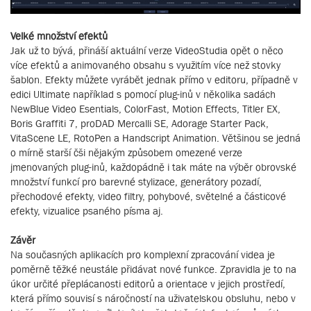
Velké množství efektů
Jak už to bývá, přináší aktuální verze VideoStudia opět o něco
více efektů a animovaného obsahu s využitím více než stovky
šablon. Efekty můžete vyrábět jednak přímo v editoru, případně v
edici Ultimate například s pomocí plug-inů v několika sadách
NewBlue Video Esentials, ColorFast, Motion Effects, Titler EX,
Boris Graffiti 7, proDAD Mercalli SE, Adorage Starter Pack,
VitaScene LE, RotoPen a Handscript Animation. Většinou se jedná
o mírně starší čši nějakým způsobem omezené verze
jmenovaných plug-inů, každopádně i tak máte na výběr obrovské
množství funkcí pro barevné stylizace, generátory pozadí,
přechodové efekty, video filtry, pohybové, světelné a částicové
efekty, vizualice psaného písma aj.
Závěr
Na současných aplikacích pro komplexní zpracování videa je
poměrně těžké neustále přidávat nové funkce. Zpravidla je to na
úkor určité přeplácanosti editorů a orientace v jejich prostředí,
která přímo souvisí s náročností na uživatelskou obsluhu, nebo v