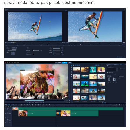
spravit nedá, obraz pak působí dost nepřirozeně.