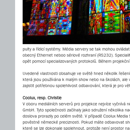
pulty a řídicí systémy. Média servery se tak mohou ovládat
obecný Ethernet neboo sériové rozhraní (RS232). Specialit
opět pomocí specializovaných protokolů. Během projekční s
Uvedené vlastnosti obsahuje ve světě hned několik řešení, 
která jsou používána k malým show nebo na školách, ale v
zajistit potřebnou spolehlivost odbavování, která je pro v
Coolux, resp. Christie
V oboru mediálních serverů pro projekce nejvíce vyčnív
GmbH. Tyto společnosti začínaly jako sdružení několika na
doslova prorazily po celém světě. V případě Coolux Media 
pověstné německé preciznosti. Pokud máte odbavovat show,
které se lze dokonale spolehnout, protože není prostor na 