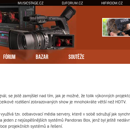
MUSICSTAGE.CZ
DJFORUM.CZ
HIFIROOM.CZ
FÓRUM
BAZAR
SOUTĚŽE
ál, se jistě zamýšlel nad tím, jak je možné, že tolik výkonných projek
m celkové rozlišení zobrazovaných show je mnohokráte větší než HDTV.
užívá tzv. odbavovací média servery, které v sobě sdružují jak synchro
e na jeden z nejúspěšnějších systémů Pandoras Box, jenž byl ještě ned
obce projekčních systémů a řešení.