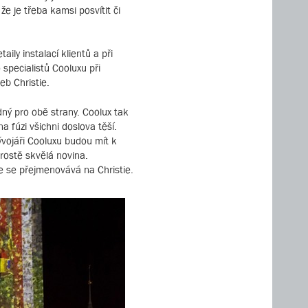
e je třeba kamsi posvítit či
ily instalací klientů a při
specialistů Cooluxu při
eb Christie.
dný pro obě strany. Coolux tak
 fúzi všichni doslova těší.
ývojáři Cooluxu budou mít k
prostě skvělá novina.
še se přejmenovává na Christie.