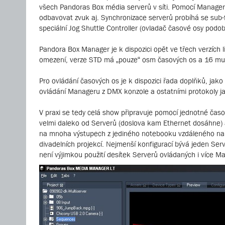
všech Pandoras Box média serverů v síti. Pomocí Manageru l
odbavovat zvuk aj. Synchronizace serverů probíhá se sub-fr
speciální Jog Shuttle Controller (ovladač časové osy podo
Pandora Box Manager je k dispozici opět ve třech verzích
omezení, verze STD má „pouze“ osm časových os a 16 mult
Pro ovládání časových os je k dispozici řada doplňků, j
ovládání Manageru z DMX konzole a ostatními protokoly j
V praxi se tedy celá show připravuje pomocí jednotné časov
velmi daleko od Serverů (doslova kam Ethernet dosáhne) 
na mnoha výstupech z jediného notebooku vzdáleného nap
divadelních projekcí. Nejmenší konfigurací bývá jeden Ser
není výjimkou použití desítek Serverů ovládaných i více M