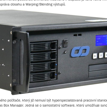
 správa obsahu a Warping/Blending výstupů.
ho počítače, který již nemusí být hyperspecializovaná pracovní stanice
 Box Manager. Jedná se o samostatný software, který umožňuje synchr