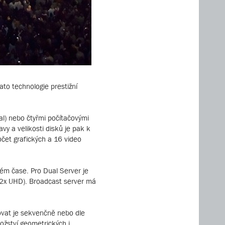
ato technologie prestižní
al) nebo čtyřmi počítačovými
y a velikosti disků je pak k
očet grafických a 16 video
ném čase. Pro Dual Server je
až 2x UHD). Broadcast server má
ovat je sekvenčně nebo dle
ožství geometrických i