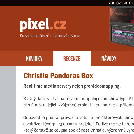
AUDIOZONE.CZ
Server o natáčení a zpracování videa
NOVINKY
RECENZE
NÁVODY
Christie Pandoras Box
Real-time media servery nejen pro videomapping.
K aždý, kdo zavítal na nějakou mappingovou show typu Sign
různá místa, jejich vzájemné prolnutí není patrné a přito
Odpověď je prostá: převážná většina projektorových show vy
a zakřivení (warping) obsahu projekcí. Podívejme se blíž
který čerstvě zakoupila společnost Christie, významný výr