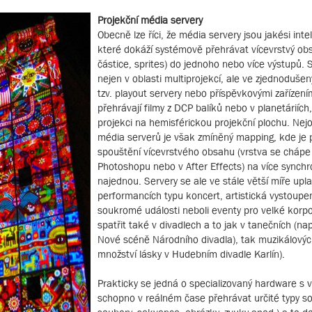
Projekční média servery
Obecně lze říci, že média servery jsou jakési int
které dokáží systémově přehrávat vícevrstvý obsa
částice, sprites) do jednoho nebo více výstupů.
nejen v oblasti multiprojekcí, ale ve zjednodušený
tzv. playout servery nebo příspěvkovými zařízením
přehrávají filmy z DCP balíků nebo v planetáriích
projekci na hemisférickou projekční plochu. Ne
média serverů je však zmíněný mapping, kde j
spouštění vícevrstvého obsahu (vrstva se chápe
Photoshopu nebo v After Effects) na více synch
najednou. Servery se ale ve stále větší míře uplat
performancích typu koncert, artistická vystoupe
soukromé události neboli eventy pro velké korpo
spatřit také v divadlech a to jak v tanečních (na
Nové scéně Národního divadla), tak muzikálových
množství lásky v Hudebním divadle Karlín).
Prakticky se jedná o specializovaný hardware s v
schopno v reálném čase přehrávat určité typy s