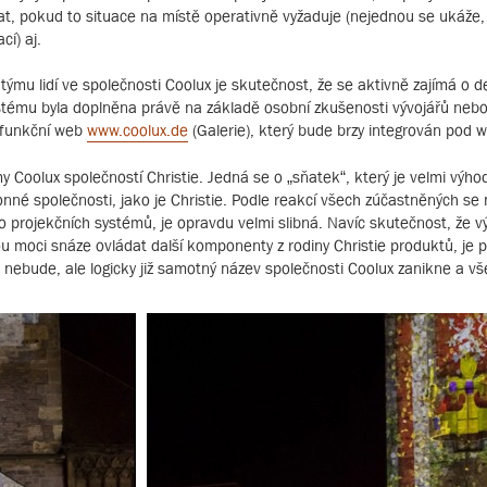
t, pokud to situace na místě operativně vyžaduje (nejednou se ukáže, ž
cí) aj.
u lidí ve společnosti Coolux je skutečnost, že se aktivně zajímá o deta
stému byla doplněna právě na základě osobní zkušenosti vývojářů nebo 
le funkční web
www.coolux.de
(Galerie), který bude brzy integrován pod w
my Coolux společností Christie. Jedná se o „sňatek“, který je velmi výho
né společnosti, jako je Christie. Podle reakcí všech zúčastněných se na
 projekčních systémů, je opravdu velmi slibná. Navíc skutečnost, že v
ou moci snáze ovládat další komponenty z rodiny Christie produktů, je 
t nebude, ale logicky již samotný název společnosti Coolux zanikne a v