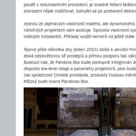
použít v redundantním provedení, je snadné řešení škálova
zobrazení nějak rozšiřovat, bohužel až po postavení dekora
Jednou ze zajímavých vlastností malého, ale dynamického tým
náročných projektech sám asistuje. Spousta vlastností sy
reálných instalacích. Příklady využití serverů viz ještě stá
Teprve před několika dny (leden 2015) došlo k akvizici fir
získá celosvětovou síť prodejců a přímou podporu tak výkon
Budoucí vize, že Pandora Box bude postupně integrován do
dispozici low-level údaje a parametry projektorů, plus bud
Jak společnost Christie prohlásila, produkty Cooluxu měni
Klíčový bude brand Pandoras Box.