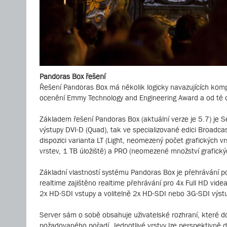
Pandoras Box řešení
Řešení Pandoras Box má několik logicky navazujících kompo
ocenění Emmy Technology and Engineering Award a od té do
Základem řešení Pandoras Box (aktuální verze je 5.7) je Se
výstupy DVI-D (Quad), tak ve specializované edici Broadca
dispozici varianta LT (Light, neomezený počet grafických 
vrstev, 1 TB úložiště) a PRO (neomezené množství grafickýc
Základní vlastností systému Pandoras Box je přehrávání poh
realtime zajištěno realtime přehrávání pro 4x Full HD vide
2x HD-SDI vstupy a volitelně 2x HD-SDI nebo 3G-SDI výs
Server sám o sobě obsahuje uživatelské rozhraní, které 
požadovaného pořadí. Jednotlivé vrstvy lze perspektivně d