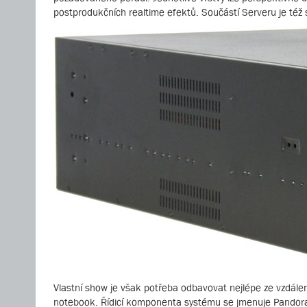
postprodukčních realtime efektů. Součástí Serveru je též
Vlastní show je však potřeba odbavovat nejlépe ze vzdálené
notebook. Řídicí komponenta systému se jmenuje Pandoras