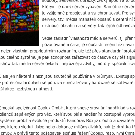
soubory, sekvence, obrázky, zvuky apod.) a to d
kterými je daný server vybaven. Samotné servery
je vzájemně propojovat a synchronizovat. Pro sync
servery, tzv. média manažeři obsahů s centrální č
distribuci obsahu na servery, tak jejich odbavová
Vedle základní vlastnosti média serverů, tj. př
požadovaném čase, je součástí řešení též návazn
 nejen vlastním proprietárním rozhraním, ale též přes standardní proto
ou celého systému je pak schopnost zařazovat do časové osy též signály
how tak média server ovládá i nejrůznější zdvihy, motory, speciální sv
ale jen některá z nich jsou skutečně používána v průmyslu. Existují spe
 profesionální oblasti se používá specializovaný hardware se software
ětší akce nezbytnou nutností.
á německá společnost Coolux GmbH, která snese srovnání například s 
dšenců zapálených pro věc, kteří svou pílí a nadšením postupně vybrous
Systems probíhá evoluce produktů Pandoras Box již dlouho a uživatelé 
 kterou sledují tisíce nebo dokonce milióny diváků, pak je zkrátka tř
chyby. A právě tento požadavek splňuje řešení Coolux, resp. nyní Christ