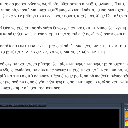
ze do jednotlivých serverů přenášet obsah a plně je ovládat, řídit je 
ame přesností. Manager slouží jako základní nástroj „Line Managera“, t
bný jako v TV průmyslu) a tzv. Fader Board, který umožňuje řídit až os
 lišících se počtem nezávislých časových os projektu a zvukových výst
ikanálových ASIO audio stop, LT verze má dvě nezávislé osy a osm mu
ako například DMX Link In/Out pro ovládání DMX nebo SMPTE Link a US
ako je TCP/IP, RS232/422, ArtNet, MA-Net, SACN, MSC aj.
é osy na Serverech připojených přes Manager. Manager je zapojen v síti,
a vše je ovládáno na dálku nezávisle na počtu Serverů. Není tak prob
říklad 100 metrů od show. Přesně to je potřeba při ladění a následn
ver (se dvěma nebo čtyřmi výstupy) a jeden Manager, který server vzdál
anagery (mj. z důvodu redundance).