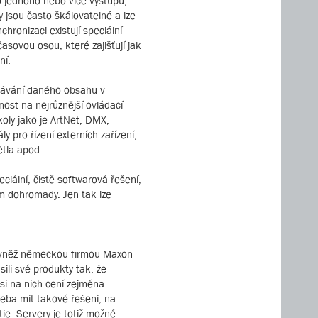
o jednoho nebo více výstupů,
 jsou často škálovatelné a lze
hronizaci existují speciální
asovou osou, které zajišťují jak
ní.
ehrávání daného obsahu v
ost na nejrůznější ovládací
koly jako je ArtNet, DMX,
 pro řízení externích zařízení,
ětla apod.
ciální, čistě softwarová řešení,
m dohromady. Jen tak lze
rovněž německou firmou Maxon
ili své produkty tak, že
si na nich cení zejména
eba mít takové řešení, na
ie. Servery je totiž možné