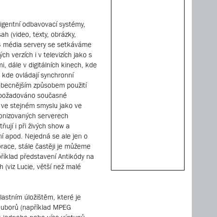
eligentní odbavovací systémy,
h (video, texty, obrázky,
 S média servery se setkáváme
ch verzích i v televizích jako s
i, dále v digitálních kinech, kde
, kde ovládají synchronní
jobecnějším způsobem použití
e požadováno současné
 ve stejném smyslu jako ve
ronizovaných serverech
ňují i při živých show a
ní apod. Nejedná se ale jen o
race, stále častěji je můžeme
příklad představení Antikódy na
 (viz Lucie, větší než malé
lastním úložištěm, které je
ouborů (například MPEG