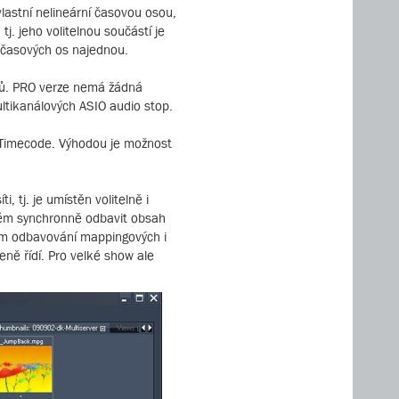
vlastní nelineární časovou osou,
j. jeho volitelnou součástí je
m časových os najednou.
upů. PRO verze nemá žádná
ltikanálových ASIO audio stop.
B Timecode. Výhodou je možnost
 tj. je umístěn volitelně i
lém synchronně odbavit obsah
ém odbavování mappingových i
eně řídí. Pro velké show ale