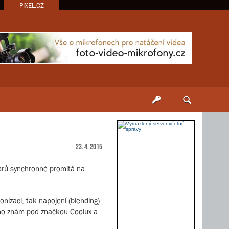
PIXEL.CZ
23. 4. 2015
torů synchronně promítá na
nizaci, tak napojení (blending)
ávno znám pod značkou Coolux a