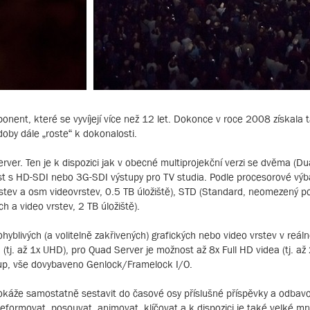
nent, které se vyvíjejí více než 12 let. Dokonce v roce 2008 získala t
by dále „roste“ k dokonalosti.
rver. Ten je k dispozici jak v obecné multiprojekční verzi se dvěma (Du
st s HD-SDI nebo 3G-SDI výstupy pro TV studia. Podle procesorové výbav
vrstev a osm videovrstev, 0.5 TB úložiště), STD (Standard, neomezený p
h a video vrstev, 2 TB úložiště).
yblivých (a volitelně zakřivených) grafických nebo video vrstev v reál
a (tj. až 1x UHD), pro Quad Server je možnost až 8x Full HD videa (tj. 
tup, vše dovybaveno Genlock/Framelock I/O.
dokáže samostatně sestavit do časové osy příslušné příspěvky a odbav
eformovat, posouvat, animovat, klíčovat a k dispozici je také velké mn