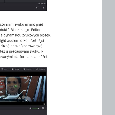
acováním zvuku (mimo jiné)
oduktů Blackmagic. Editor
t s dynamikou zvukových složek,
light audiem o komfortnější
 různé nativní (hardwarově
též u přečasování zvuku, k
orovanými platformami a můžete