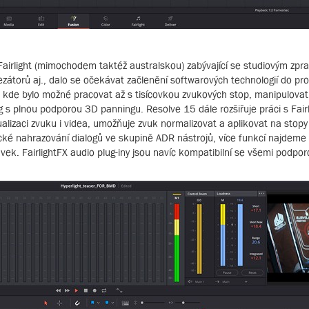
airlight (mimochodem taktéž australskou) zabývající se studiovým zpr
zátorů aj., dalo se očekávat začlenění softwarových technologií do pr
4, kde bylo možné pracovat až s tisícovkou zvukových stop, manipulova
ng s plnou podporou 3D panningu. Resolve 15 dále rozšiřuje práci s Fair
ualizaci zvuku i videa, umožňuje zvuk normalizovat a aplikovat na stopy
cké nahrazování dialogů ve skupině ADR nástrojů, více funkcí najdeme 
ávek. FairlightFX audio plug-iny jsou navíc kompatibilní se všemi podp