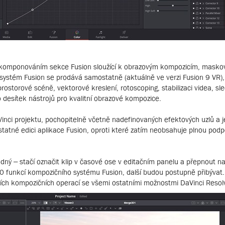
akomponováním sekce Fusion sloužící k obrazovým kompozicím, masková
 systém Fusion se prodává samostatně (aktuálně ve verzi Fusion 9 VR),
storové scéně, vektorové kreslení, rotoscoping, stabilizaci videa, sl
desítek nástrojů pro kvalitní obrazové kompozice.
inci projektu, pochopitelně včetně nadefinovaných efektových uzlů a jej
tatné edici aplikace Fusion, oproti které zatím neobsahuje plnou pod
dný – stačí označit klip v časové ose v editačním panelu a přepnout n
 funkcí kompozičního systému Fusion, další budou postupně přibývat. 
ích kompozičních operací se všemi ostatními možnostmi DaVinci Resolv