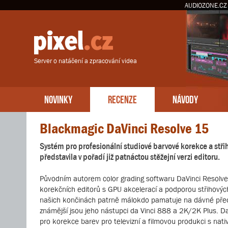
AUDIOZONE.CZ
Server o natáčení a zpracování videa
NOVINKY
RECENZE
NÁVODY
Blackmagic DaVinci Resolve 15
Systém pro profesionální studiové barvové korekce a stři
představila v pořadí již patnáctou stěžejní verzi editoru.
Původním autorem color grading softwaru DaVinci Resolve 
korekčních editorů s GPU akcelerací a podporou střihových
našich končinách patrně málokdo pamatuje na dávné před
známější jsou jeho nástupci da Vinci 888 a 2K/2K Plus. D
pro korekce barev pro televizní a filmovou produkci s na