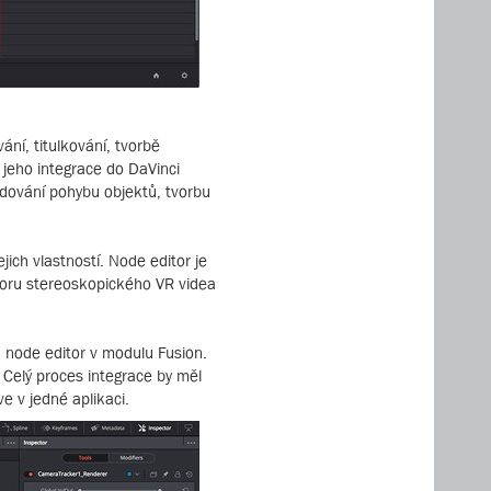
ní, titulkování, tvorbě
 jeho integrace do DaVinci
edování pohybu objektů, tvorbu
ich vlastností. Node editor je
poru stereoskopického VR videa
a node editor v modulu Fusion.
Celý proces integrace by měl
e v jedné aplikaci.