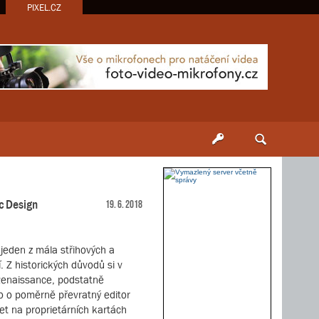
PIXEL.CZ
ic Design
19. 6. 2018
jeden z mála střihových a
 Z historických důvodů si v
Renaissance, podstatně
lo o poměrně převratný editor
et na proprietárních kartách