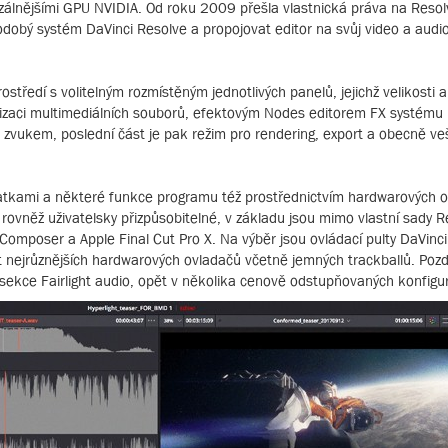
rzálnějšími GPU NVIDIA. Od roku 2009 přešla vlastnická práva na Reso
odobý systém DaVinci Resolve a propojovat editor na svůj video a audi
ostředí s volitelným rozmístěným jednotlivých panelů, jejichž velikosti
anizaci multimediálních souborů, efektovým Nodes editorem FX systému 
 se zvukem, poslední část je pak režim pro rendering, export a obecně v
atkami a některé funkce programu též prostřednictvím hardwarových ov
 rovněž uživatelsky přizpůsobitelné, v základu jsou mimo vlastní sady R
 Composer a Apple Final Cut Pro X. Na výběr jsou ovládací pulty DaVinci
t nejrůznějších hardwarových ovladačů včetně jemných trackballů. Pozd
 sekce Fairlight audio, opět v několika cenově odstupňovaných konfigu