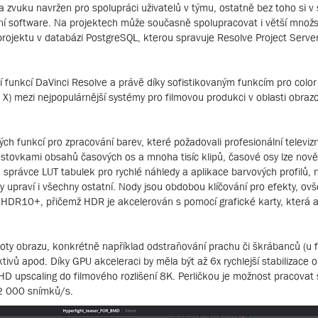
 a zvuku navržen pro spolupráci uživatelů v týmu, ostatně bez toho si v
ní software. Na projektech může současně spolupracovat i větší množstv
 projektu v databázi PostgreSQL, kterou spravuje Resolve Project Server
 funkcí DaVinci Resolve a právě díky sofistikovaným funkcím pro color
o X) mezi nejpopulárnější systémy pro filmovou produkci v oblasti obra
ch funkcí pro zpracování barev, které požadovali profesionální televizní
 se stovkami obsahů časových os a mnoha tisíc klipů, časové osy lze n
 a správce LUT tabulek pro rychlé náhledy a aplikace barvových profilů,
upraví i všechny ostatní. Nody jsou obdobou klíčování pro efekty, ovš
HDR10+, přičemž HDR je akcelerován s pomocí grafické karty, která an
oty obrazu, konkrétně například odstraňování prachu či škrábanců (u fi
ivů apod. Díky GPU akceleraci by měla být až 6x rychlejší stabilizace ob
D upscaling do filmového rozlišení 8K. Perličkou je možnost pracovat 
32 000 snímků/s.