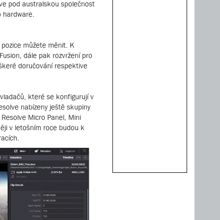
lve pod australskou společnost
o hardware.
 a pozice můžete měnit. K
Fusion, dále pak rozvržení pro
eškeré doručování respektive
ladačů, které se konfigurují v
esolve nabízeny ještě skupiny
 Resolve Micro Panel, Mini
ěji v letošním roce budou k
racích.