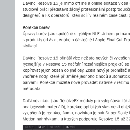
DaVinci Resolve 15 je mimo offline a online editace videa
studiové práci představit žádný profesionální postprodukč
designerů a FX operátorů, kteří sdílí v reálném čase části
Korekce barev
Úpravy barev jsou společně s rychlým NLE střihem primární
s produkty od Avid, Adobe a částečně i Apple Final Cut Pr
stylizací.
DaVinci Resolve 15 přináší více než sto nových či vylepšený
rychlejší je v Resolve 15 načítání rozsáhlejších projektů
kopírovat jejich obsah do jiné osy. Zcela nový je prohlížeč
vnořené nody, které při změně jednoho z nodů automaticky 
barvami. Korekce můžete nově provádět nativně v režimu 
metadata.
Další novinkou jsou ResolveFX moduly pro vylepšování čist
analogových materiálů), korekce optických vlastností objekt
vylepšená je redukce šumu, novinkou je pak Super Scale H
Motion nahrávkami, u kterých podporuje Resolve 15 až 