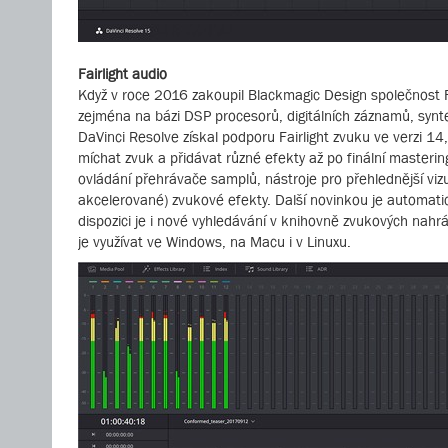
Fairlight audio
Když v roce 2016 zakoupil Blackmagic Design společnost F
zejména na bázi DSP procesorů, digitálních záznamů, synte
DaVinci Resolve získal podporu Fairlight zvuku ve verzi 1
míchat zvuk a přidávat různé efekty až po finální masteri
ovládání přehrávače samplů, nástroje pro přehlednější viz
akcelerované) zvukové efekty. Další novinkou je automati
dispozici je i nové vyhledávání v knihovně zvukových nahr
je využívat ve Windows, na Macu i v Linuxu.