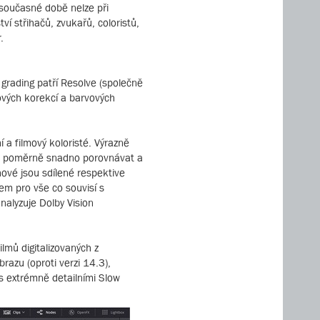
 současné době nelze při
í střihačů, zvukařů, coloristů,
.
 grading patří Resolve (společně
zových korekcí a barvových
 a filmový koloristé. Výrazně
ově poměrně snadno porovnávat a
 nové jsou sdílené respektive
em pro vše co souvisí s
alyzuje Dolby Vision
lmů digitalizovaných z
razu (oproti verzi 14.3),
s extrémně detailními Slow