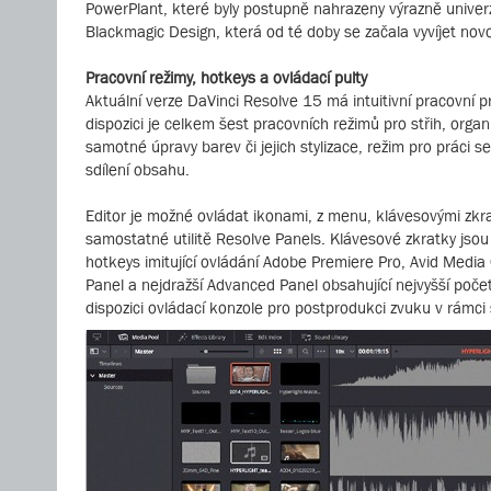
PowerPlant, které byly postupně nahrazeny výrazně unive
Blackmagic Design, která od té doby se začala vyvíjet nov
Pracovní režimy, hotkeys a ovládací pulty
Aktuální verze DaVinci Resolve 15 má intuitivní pracovní pr
dispozici je celkem šest pracovních režimů pro střih, org
samotné úpravy barev či jejich stylizace, režim pro práci
sdílení obsahu.
Editor je možné ovládat ikonami, z menu, klávesovými zkr
samostatné utilitě Resolve Panels. Klávesové zkratky jsou
hotkeys imitující ovládání Adobe Premiere Pro, Avid Media
Panel a nejdražší Advanced Panel obsahující nejvyšší poče
dispozici ovládací konzole pro postprodukci zvuku v rámci