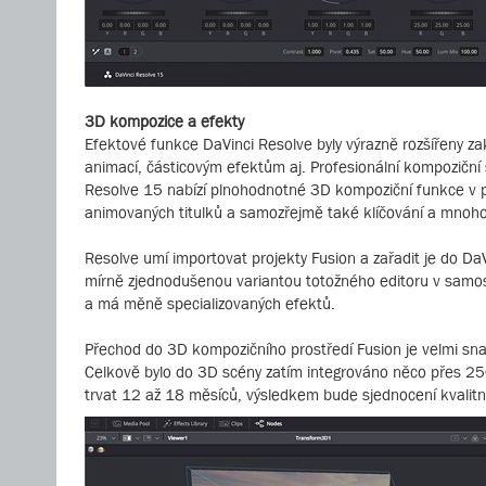
3D kompozice a efekty
Efektové funkce DaVinci Resolve byly výrazně rozšířeny z
animací, částicovým efektům aj. Profesionální kompoziční
Resolve 15 nabízí plnohodnotné 3D kompoziční funkce v pro
animovaných titulků a samozřejmě také klíčování a mnoho 
Resolve umí importovat projekty Fusion a zařadit je do DaV
mírně zjednodušenou variantou totožného editoru v samos
a má měně specializovaných efektů.
Přechod do 3D kompozičního prostředí Fusion je velmi sna
Celkově bylo do 3D scény zatím integrováno něco přes 250
trvat 12 až 18 měsíců, výsledkem bude sjednocení kvalitn