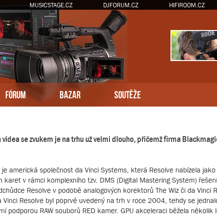
MUSICSTAGE.CZ
DJFORUM.CZ
HIFIROOM.CZ
FÓRUM
BAZAR
SOUTĚŽE
h videa se zvukem je na trhu už velmi dlouho, přičemž firma Blackmag
je americká společnost da Vinci Systems, která Resolve nabízela jako 
 karet v rámci komplexního tzv. DMS (Digital Mastering System) řešení.
chůdce Resolve v podobě analogových korektorů The Wiz či da Vinci 
a Vinci Resolve byl poprvé uvedený na trh v roce 2004, tehdy se jedna
tivní podporou RAW souborů RED kamer. GPU akceleraci běžela několik l