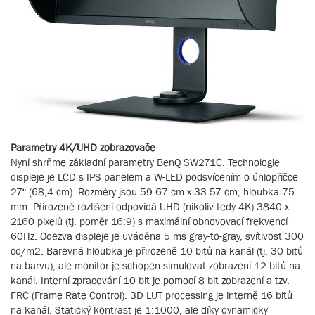
Parametry 4K/UHD zobrazovače
Nyní shrňme základní parametry BenQ SW271C. Technologie
displeje je LCD s IPS panelem a W-LED podsvícením o úhlopříčce
27“ (68,4 cm). Rozměry jsou 59.67 cm x 33.57 cm, hloubka 75
mm. Přirozené rozlišení odpovídá UHD (nikoliv tedy 4K) 3840 x
2160 pixelů (tj. poměr 16:9) s maximální obnovovací frekvencí
60Hz. Odezva displeje je uváděna 5 ms gray-to-gray, svítivost 300
cd/m2. Barevná hloubka je přirozeně 10 bitů na kanál (tj. 30 bitů
na barvu), ale monitor je schopen simulovat zobrazení 12 bitů na
kanál. Interní zpracování 10 bit je pomocí 8 bit zobrazení a tzv.
FRC (Frame Rate Control). 3D LUT processing je interně 16 bitů
na kanál. Statický kontrast je 1:1000, ale díky dynamicky