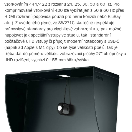
vzorkováním 444/422 z rozsahu 24, 25, 30, 50 a 60 Hz. Pro
komprimované vzorkování 420 lze vybírat jen z 50 a 60 Hz přes
HDMI rozhraní (odpovídá použití pro herní konzoli nebo BluRay
atd.). Z uvedeného plyne, že SW271C skutečně respektuje
průmyslové standardy pro vícebitové zobrazení a je pak možné
napojovat jak speciální vstupy ve studiu, tak i standardní
počítačové UHD vstupy či připojit moderní notebooky s USB-C
(například Apple s M1 čipy). Co se týče velikosti pixelů, tak je
třeba dát do poměru velikost zobrazovací plochy 27“ úhlopříčky a
UHD rozlišení, vychází 0.155 mm šířka/výška.