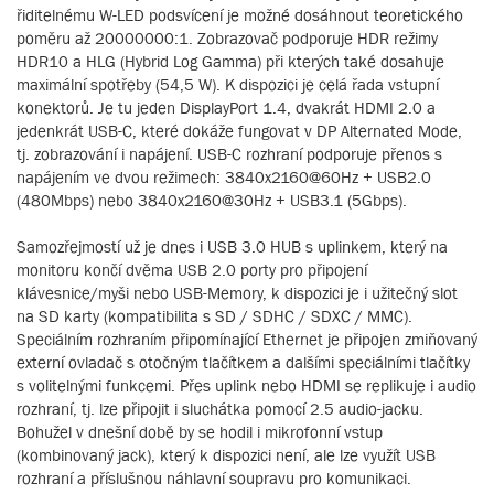
řiditelnému W-LED podsvícení je možné dosáhnout teoretického
poměru až 20000000:1. Zobrazovač podporuje HDR režimy
HDR10 a HLG (Hybrid Log Gamma) při kterých také dosahuje
maximální spotřeby (54,5 W). K dispozici je celá řada vstupní
konektorů. Je tu jeden DisplayPort 1.4, dvakrát HDMI 2.0 a
jedenkrát USB-C, které dokáže fungovat v DP Alternated Mode,
tj. zobrazování i napájení. USB-C rozhraní podporuje přenos s
napájením ve dvou režimech: 3840x2160@60Hz + USB2.0
(480Mbps) nebo 3840x2160@30Hz + USB3.1 (5Gbps).
Samozřejmostí už je dnes i USB 3.0 HUB s uplinkem, který na
monitoru končí dvěma USB 2.0 porty pro připojení
klávesnice/myši nebo USB-Memory, k dispozici je i užitečný slot
na SD karty (kompatibilita s SD / SDHC / SDXC / MMC).
Speciálním rozhraním připomínající Ethernet je připojen zmiňovaný
externí ovladač s otočným tlačítkem a dalšími speciálními tlačítky
s volitelnými funkcemi. Přes uplink nebo HDMI se replikuje i audio
rozhraní, tj. lze připojit i sluchátka pomocí 2.5 audio-jacku.
Bohužel v dnešní době by se hodil i mikrofonní vstup
(kombinovaný jack), který k dispozici není, ale lze využít USB
rozhraní a příslušnou náhlavní soupravu pro komunikaci.