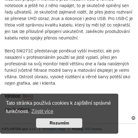
notebook a ještě ho z něho napájet, to je skutečně splněný sen
řady uživatelů. Je skutečně zajímavé vidět, že přes jedno rozhraní
se přenese UHD obraz, zvuk a dokonce i jedno USB. Pro USB-C je
třeba volit správnou kvalitu kabelu, který by měl být co nejkratší,
jen tak lze příslušné připojení uskutečnit. Jakékoliv prodlužování
kabelu nebo spojky přenos neumožní.
BenQ SW271C představuje poněkud vyšší investici, ale pro
nasazení v profesionálním použití se jistě vyplatí, přeci jen
profesionál na svůj monitor hledí většinu dne a řada nabízených
funkcí (včetně filtrace modré barvy a matování displeje) je velmi
vítána. Ostrost obrazu, vysoké rozlišení a věrné barvy potěší oko
nejen grafika, ale i klienta.
Výrobce:
BenQ
Tato stránka používá cookies k zajištění správné
Jan Buriánek
funkčnosti.
Zjistit více
Rozumím
© ATLANTIDA spol. s r.o. |
Kontaktní údaje
| Hosting:
Váš Hosting
r