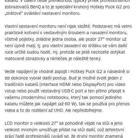
kabelů. V balení nelze přehlédnout typický prvek profesionálních
zobrazovačů BenQ a to je speciální kruhový Hotkey Puck G2 pro
„drátové“ ovládání nastavení monitoru.
Vlastní sestavení monitoru není nijak složité. Podstavec má velmi
praktické kotvení s vestavěným šroubem a nasazení monitoru,
včetně pojistky, zvládne jedna osoba, ale pozor 27“ monitor už
není úplně malý, tj. pro vlastní zasazení do držáku se vám další
ruce určitě budou hodit, mj. protože se jistě nechcete dotýkat
matované obrazovky a rámeček je náležitě tenký.
Vedle napájení je vhodné zapojit i Hotkey Puck G2 a následně si
lze dokonce vybrat další postup. Buď je možné zvolit jeden z
tradičních kabelů (interface HDMI nebo DisplayPort) pro video
vstup nebo použít vestavěný USB-C port a ten přímo připojit k
vašemu (modernímu) notebooku, který tak pomocí jediného
kabelu můžete jak napájet (až 60 W), tak se používá pro přenos
videa a to do rozlišení až UHD. Ale nepředbíhejme.
LCD monitor o velikosti 27“ se pohodlně vejde na stůl a jeho
velikost mnohým umožňuje přidat na stůl další, což zefektivní
práci řadě profesionálů (uvádí se, že druhý monitor znamená