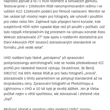
naprosto plynulé a to i v HDR režimech a simulacích gamutu.
Testoval jsme v 10bitovém RGB nekomprimovaném režimu i ve
vyšších 422 12bitovém podání pro filmové nastavení. Monitor se
tak ukázal být vhodný nejen pro fotografy, ale vyhověl i použitím
pro video nebo film. Zajímavé bylo připojení herní konzole, kde
subjektivně HDR režim vypadal lépe než při použití v počítači, což
bylo nejspíš interpolačním log procesem na výstupu konzole Xbox.
Velikost zobrazovače 27“ byla spolu s rozlišením dostatečná pro
čtení A4kových PDF souborů zobrazovaných standardně ve
formátu „dvě vedle sebe“.
UHD rozlišení bylo řádně „potrápeno“ při zpracování
postprocessingu astrofotografií, kde se hodila předkalibrace ICC
profilů pro následné tiskové výstupy. Skutečnost, že BenQ
SW271C má 99% Adobe RGB je pro řadu fotografů „snová“,
zobrazovače s tímto parametrem se pohybují standardně až na
dvojnásobku ceny. Zpracování fotografií ve PhotoShopu a
Lightroomu v UHD a 10 bit bylo je skvělý zážitek. Jen je třeba
počítat nejen s větší spotřebou, ale zobrazovač i zřetelně více
„topí“.
Možnost připojit k monitoru přes moderní USB-C rovnou