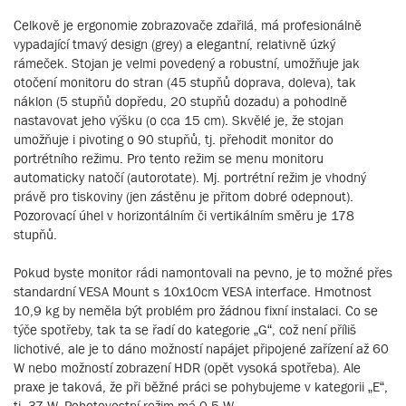
Celkově je ergonomie zobrazovače zdařilá, má profesionálně
vypadající tmavý design (grey) a elegantní, relativně úzký
rámeček. Stojan je velmi povedený a robustní, umožňuje jak
otočení monitoru do stran (45 stupňů doprava, doleva), tak
náklon (5 stupňů dopředu, 20 stupňů dozadu) a pohodlně
nastavovat jeho výšku (o cca 15 cm). Skvělé je, že stojan
umožňuje i pivoting o 90 stupňů, tj. přehodit monitor do
portrétního režimu. Pro tento režim se menu monitoru
automaticky natočí (autorotate). Mj. portrétní režim je vhodný
právě pro tiskoviny (jen zástěnu je přitom dobré odepnout).
Pozorovací úhel v horizontálním či vertikálním směru je 178
stupňů.
Pokud byste monitor rádi namontovali na pevno, je to možné přes
standardní VESA Mount s 10x10cm VESA interface. Hmotnost
10,9 kg by neměla být problém pro žádnou fixní instalaci. Co se
týče spotřeby, tak ta se řadí do kategorie „G“, což není příliš
lichotivé, ale je to dáno možností napájet připojené zařízení až 60
W nebo možností zobrazení HDR (opět vysoká spotřeba). Ale
praxe je taková, že při běžné práci se pohybujeme v kategorii „E“,
tj. 37 W. Pohotovostní režim má 0,5 W.