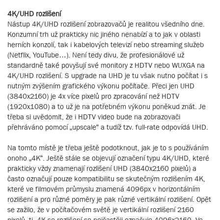
4K/UHD rozlišení
Nástup 4K/UHD rozlišení zobrazovačů je realitou všedního dne.
Konzumní trh už prakticky nic jiného nenabízí a to jak v oblasti
herních konzolí, tak i kabelových televizí nebo streaming služeb
(Netflix, YouTube…). Není tedy divu, že profesionálové už
standardně také povyšují své monitory z HDTV nebo WUXGA na
4K/UHD rozlišení. S upgrade na UHD je tu však nutno počítat i s
nutným zvýšením grafického výkonu počítače. Přeci jen UHD
(3840x2160) je 4x více pixelů pro zpracování než HDTV
(1920x1080) a to už je na potřebném výkonu poněkud znát. Je
třeba si uvědomit, že i HDTV video bude na zobrazovači
přehráváno pomocí „upscale“ a tudíž tzv. full-rate odpovídá UHD.
Na tomto místě je třeba ještě podotknout, jak je to s používáním
onoho „4K“. Ještě stále se objevují označení typu 4K/UHD, které
prakticky vždy znamenají rozlišení UHD (3840x2160 pixelů) a
často označují pouze kompatibilitu se skutečným rozlišením 4K,
které ve filmovém průmyslu znamená 4096px v horizontálním
rozlišení a pro různé poměry je pak různé vertikální rozlišení. Opět
se zažilo, že v počítačovém světě je vertikální rozlišení 2160
pixelů, tj. 4K se rozlišení se nejčastěji označuje 4096x2160. Ve