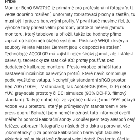
Praxe
Monitor BenQ SW271C je primárně pro profesionální fotografy, tj.
vedle dobrého rozlišení, uniformity zobrazovací plochy a zástěn, tu
musí být i práce s barevnými profily. V první řadě musíme říci, že
výrobce tady přinesl velmi podrobný protokol měření gamutu
monitoru, který tabeloval a přiložil, takže lze hodnoty přímo
zapsat do kolorimetrického systému. Příslušné WHQL drivery a
soubory Pallete Master Element jsou k dispozici ke stažení.
Technologie AQCOLOR má zajistit nejen široký gamut, ale i stálost
barev, tj. teoreticky lze statické ICC profily používat bez
dodatečné kalibrace monitoru. Přesto výrobce přináší řadu
nastavení iniciálních barevných profilů, které navíc kombinuje
podle využitého vstupu. Nechybí jak standardní sRGB prostor,
Rec.709 (100%, TV standard), tak AdobeRGB (99%, DTP) nebo
YUV, gray-scale prostory či DCI simulace (93% DCI-P3, filmový
standard). Tady je nutno říci, že výrobce udává gamut 99% pokrytí
Adobe RGB prostoru, který je průmyslovým standardem v pre-
press oboru! Bohužel jsem neměl možnost tuto informaci ověřit
měřením pomocí kalibrační sondy. Zkoušel jsem tedy alespoň celý
řetězec zobrazení fotografie a následného tisku a porovnat vše
„okometricky“ (i za pomocí kalibračních barevných tabulek).
Výsledek mě subjektivně připadal velmi dobrý. Pro tento účel je