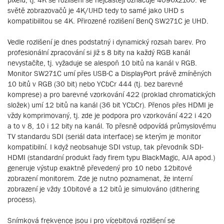
světě zobrazovačů je 4K/UHD tedy to samé jako UHD s
kompatibilitou se 4K. Přirozené rozlišení BenQ SW271C je UHD.
Vedle rozlišení je dnes podstatný i dynamický rozsah barev. Pro
profesionální zpracování si již s 8 bity na každý RGB kanál
nevystačíte, tj. vyžaduje se alespoň 10 bitů na kanál v RGB.
Monitor SW271C umí přes USB-C a DisplayPort právě zmíněných
10 bitů v RGB (30 bit) nebo YCbCr 444 (tj. bez barevné
komprese) a pro barevné vzorkování 422 (proklad chromatických
složek) umí 12 bitů na kanál (36 bit YCbCr). Přenos přes HDMI je
vždy komprimovaný, tj. zde je podpora pro vzorkování 422 i 420
a to v 8, 10 i 12 bity na kanál. To přesně odpovídá průmyslovému
TV standardu SDI (seriál data interface) se kterým je monitor
kompatibilní. I když neobsahuje SDI vstup, tak převodník SDI-
HDMI (standardní produkt řady firem typu BlackMagic, AJA apod.)
generuje výstup exaktně převedený pro 10 nebo 12bitové
zobrazení monitorem. Zde je nutno poznamenat, že interní
zobrazení je vždy 10bitové a 12 bitů je simulováno (dithering
process).
Snímková frekvence jsou i pro vícebitová rozlišení se