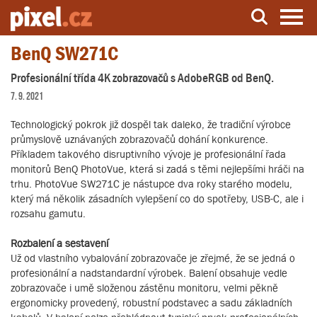
BenQ SW271C
Server o natáčení a zpracování videa
Profesionální třída 4K zobrazovačů s AdobeRGB od BenQ.
7. 9. 2021
Technologický pokrok již dospěl tak daleko, že tradiční výrobce
průmyslově uznávaných zobrazovačů dohání konkurence.
Příkladem takového disruptivního vývoje je profesionální řada
monitorů BenQ PhotoVue, která si zadá s těmi nejlepšími hráči na
trhu. PhotoVue SW271C je nástupce dva roky starého modelu,
který má několik zásadních vylepšení co do spotřeby, USB-C, ale i
rozsahu gamutu.
Rozbalení a sestavení
Už od vlastního vybalování zobrazovače je zřejmé, že se jedná o
profesionální a nadstandardní výrobek. Balení obsahuje vedle
zobrazovače i umě složenou zástěnu monitoru, velmi pěkně
ergonomicky provedený, robustní podstavec a sadu základních