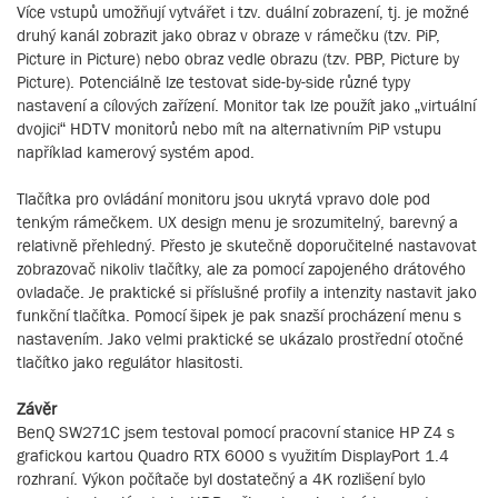
Více vstupů umožňují vytvářet i tzv. duální zobrazení, tj. je možné
druhý kanál zobrazit jako obraz v obraze v rámečku (tzv. PiP,
Picture in Picture) nebo obraz vedle obrazu (tzv. PBP, Picture by
Picture). Potenciálně lze testovat side-by-side různé typy
nastavení a cílových zařízení. Monitor tak lze použít jako „virtuální
dvojici“ HDTV monitorů nebo mít na alternativním PiP vstupu
například kamerový systém apod.
Tlačítka pro ovládání monitoru jsou ukrytá vpravo dole pod
tenkým rámečkem. UX design menu je srozumitelný, barevný a
relativně přehledný. Přesto je skutečně doporučitelné nastavovat
zobrazovač nikoliv tlačítky, ale za pomocí zapojeného drátového
ovladače. Je praktické si příslušné profily a intenzity nastavit jako
funkční tlačítka. Pomocí šipek je pak snazší procházení menu s
nastavením. Jako velmi praktické se ukázalo prostřední otočné
tlačítko jako regulátor hlasitosti.
Závěr
BenQ SW271C jsem testoval pomocí pracovní stanice HP Z4 s
grafickou kartou Quadro RTX 6000 s využitím DisplayPort 1.4
rozhraní. Výkon počítače byl dostatečný a 4K rozlišení bylo