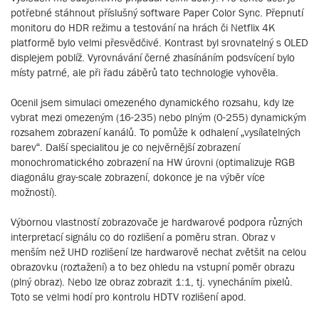
potřebné stáhnout příslušný software Paper Color Sync. Přepnutí
monitoru do HDR režimu a testování na hrách či Netflix 4K
platformě bylo velmi přesvědčivé. Kontrast byl srovnatelný s OLED
displejem poblíž. Vyrovnávání černé zhasínáním podsvícení bylo
místy patrné, ale při řadu záběrů tato technologie vyhověla.
Ocenil jsem simulaci omezeného dynamického rozsahu, kdy lze
vybrat mezi omezeným (16-235) nebo plným (0-255) dynamickým
rozsahem zobrazení kanálů. To pomůže k odhalení „vysílatelných
barev“. Další specialitou je co nejvěrnější zobrazení
monochromatického zobrazení na HW úrovni (optimalizuje RGB
diagonálu gray-scale zobrazení, dokonce je na výběr více
možností).
Výbornou vlastností zobrazovače je hardwarové podpora různých
interpretací signálu co do rozlišení a poměru stran. Obraz v
menším než UHD rozlišení lze hardwarově nechat zvětšit na celou
obrazovku (roztažení) a to bez ohledu na vstupní poměr obrazu
(plný obraz). Nebo lze obraz zobrazit 1:1, tj. vynecháním pixelů.
Toto se velmi hodí pro kontrolu HDTV rozlišení apod.