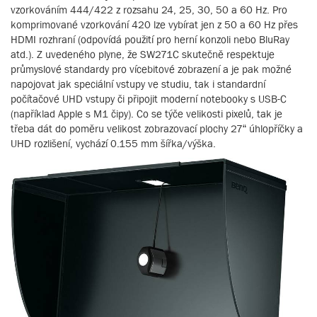
vzorkováním 444/422 z rozsahu 24, 25, 30, 50 a 60 Hz. Pro
komprimované vzorkování 420 lze vybírat jen z 50 a 60 Hz přes
HDMI rozhraní (odpovídá použití pro herní konzoli nebo BluRay
atd.). Z uvedeného plyne, že SW271C skutečně respektuje
průmyslové standardy pro vícebitové zobrazení a je pak možné
napojovat jak speciální vstupy ve studiu, tak i standardní
počítačové UHD vstupy či připojit moderní notebooky s USB-C
(například Apple s M1 čipy). Co se týče velikosti pixelů, tak je
třeba dát do poměru velikost zobrazovací plochy 27“ úhlopříčky a
UHD rozlišení, vychází 0.155 mm šířka/výška.