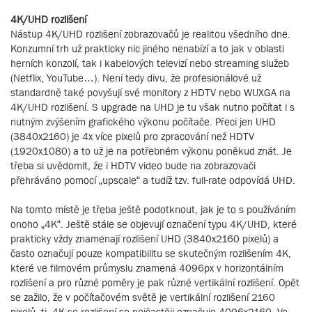
4K/UHD rozlišení
Nástup 4K/UHD rozlišení zobrazovačů je realitou všedního dne.
Konzumní trh už prakticky nic jiného nenabízí a to jak v oblasti
herních konzolí, tak i kabelových televizí nebo streaming služeb
(Netflix, YouTube…). Není tedy divu, že profesionálové už
standardně také povyšují své monitory z HDTV nebo WUXGA na
4K/UHD rozlišení. S upgrade na UHD je tu však nutno počítat i s
nutným zvýšením grafického výkonu počítače. Přeci jen UHD
(3840x2160) je 4x více pixelů pro zpracování než HDTV
(1920x1080) a to už je na potřebném výkonu poněkud znát. Je
třeba si uvědomit, že i HDTV video bude na zobrazovači
přehráváno pomocí „upscale“ a tudíž tzv. full-rate odpovídá UHD.
Na tomto místě je třeba ještě podotknout, jak je to s používáním
onoho „4K“. Ještě stále se objevují označení typu 4K/UHD, které
prakticky vždy znamenají rozlišení UHD (3840x2160 pixelů) a
často označují pouze kompatibilitu se skutečným rozlišením 4K,
které ve filmovém průmyslu znamená 4096px v horizontálním
rozlišení a pro různé poměry je pak různé vertikální rozlišení. Opět
se zažilo, že v počítačovém světě je vertikální rozlišení 2160
pixelů, tj. 4K se rozlišení se nejčastěji označuje 4096x2160. Ve