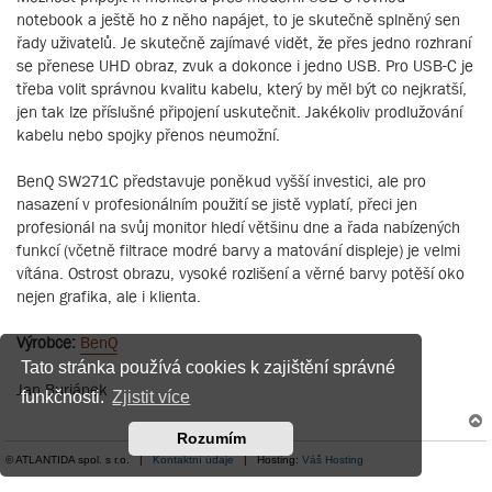
notebook a ještě ho z něho napájet, to je skutečně splněný sen
řady uživatelů. Je skutečně zajímavé vidět, že přes jedno rozhraní
se přenese UHD obraz, zvuk a dokonce i jedno USB. Pro USB-C je
třeba volit správnou kvalitu kabelu, který by měl být co nejkratší,
jen tak lze příslušné připojení uskutečnit. Jakékoliv prodlužování
kabelu nebo spojky přenos neumožní.
BenQ SW271C představuje poněkud vyšší investici, ale pro
nasazení v profesionálním použití se jistě vyplatí, přeci jen
profesionál na svůj monitor hledí většinu dne a řada nabízených
funkcí (včetně filtrace modré barvy a matování displeje) je velmi
vítána. Ostrost obrazu, vysoké rozlišení a věrné barvy potěší oko
nejen grafika, ale i klienta.
Výrobce:
BenQ
Tato stránka používá cookies k zajištění správné
Jan Buriánek
funkčnosti.
Zjistit více
Rozumím
© ATLANTIDA spol. s r.o. |
Kontaktní údaje
| Hosting:
Váš Hosting
r