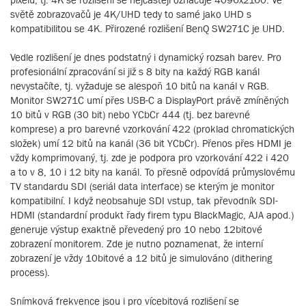
světě zobrazovačů je 4K/UHD tedy to samé jako UHD s
kompatibilitou se 4K. Přirozené rozlišení BenQ SW271C je UHD.
Vedle rozlišení je dnes podstatný i dynamický rozsah barev. Pro
profesionální zpracování si již s 8 bity na každý RGB kanál
nevystačíte, tj. vyžaduje se alespoň 10 bitů na kanál v RGB.
Monitor SW271C umí přes USB-C a DisplayPort právě zmíněných
10 bitů v RGB (30 bit) nebo YCbCr 444 (tj. bez barevné
komprese) a pro barevné vzorkování 422 (proklad chromatických
složek) umí 12 bitů na kanál (36 bit YCbCr). Přenos přes HDMI je
vždy komprimovaný, tj. zde je podpora pro vzorkování 422 i 420
a to v 8, 10 i 12 bity na kanál. To přesně odpovídá průmyslovému
TV standardu SDI (seriál data interface) se kterým je monitor
kompatibilní. I když neobsahuje SDI vstup, tak převodník SDI-
HDMI (standardní produkt řady firem typu BlackMagic, AJA apod.)
generuje výstup exaktně převedený pro 10 nebo 12bitové
zobrazení monitorem. Zde je nutno poznamenat, že interní
zobrazení je vždy 10bitové a 12 bitů je simulováno (dithering
process).
Snímková frekvence jsou i pro vícebitová rozlišení se