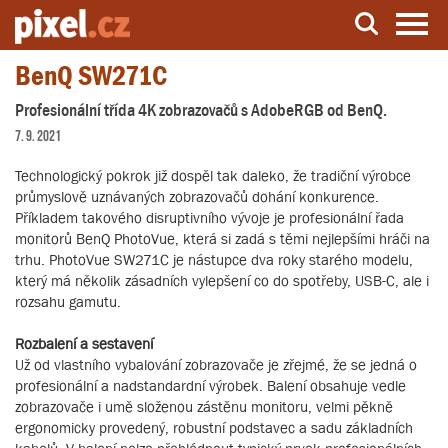
BenQ SW271C
Server o natáčení a zpracování videa
Profesionální třída 4K zobrazovačů s AdobeRGB od BenQ.
7. 9. 2021
Technologický pokrok již dospěl tak daleko, že tradiční výrobce
průmyslově uznávaných zobrazovačů dohání konkurence.
Příkladem takového disruptivního vývoje je profesionální řada
monitorů BenQ PhotoVue, která si zadá s těmi nejlepšími hráči na
trhu. PhotoVue SW271C je nástupce dva roky starého modelu,
který má několik zásadních vylepšení co do spotřeby, USB-C, ale i
rozsahu gamutu.
Rozbalení a sestavení
Už od vlastního vybalování zobrazovače je zřejmé, že se jedná o
profesionální a nadstandardní výrobek. Balení obsahuje vedle
zobrazovače i umě složenou zástěnu monitoru, velmi pěkně
ergonomicky provedený, robustní podstavec a sadu základních