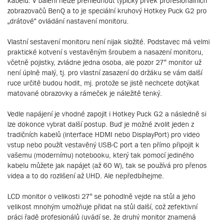
kabelů. V balení nelze přehlédnout typický prvek profesionálních
zobrazovačů BenQ a to je speciální kruhový Hotkey Puck G2 pro
„drátové“ ovládání nastavení monitoru.
Vlastní sestavení monitoru není nijak složité. Podstavec má velmi
praktické kotvení s vestavěným šroubem a nasazení monitoru,
včetně pojistky, zvládne jedna osoba, ale pozor 27“ monitor už
není úplně malý, tj. pro vlastní zasazení do držáku se vám další
ruce určitě budou hodit, mj. protože se jistě nechcete dotýkat
matované obrazovky a rámeček je náležitě tenký.
Vedle napájení je vhodné zapojit i Hotkey Puck G2 a následně si
lze dokonce vybrat další postup. Buď je možné zvolit jeden z
tradičních kabelů (interface HDMI nebo DisplayPort) pro video
vstup nebo použít vestavěný USB-C port a ten přímo připojit k
vašemu (modernímu) notebooku, který tak pomocí jediného
kabelu můžete jak napájet (až 60 W), tak se používá pro přenos
videa a to do rozlišení až UHD. Ale nepředbíhejme.
LCD monitor o velikosti 27“ se pohodlně vejde na stůl a jeho
velikost mnohým umožňuje přidat na stůl další, což zefektivní
práci řadě profesionálů (uvádí se, že druhý monitor znamená