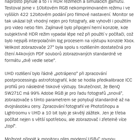
naprosto plynulé a to i v HDR režimech a simulacích gamutu.
Testoval jsme v 10bitovém RGB nekomprimovaném režimu i ve
vyšších 422 12bitovém podání pro filmové nastavení. Monitor se
tak ukázal být vhodný nejen pro fotografy, ale vyhověl i použitím
pro video nebo film. Zajímavé bylo připojení herní konzole, kde
subjektivně HDR režim vypadal lépe než při použití v počítači, což
bylo nejspíš interpolačním log procesem na výstupu konzole Xbox.
Velikost zobrazovače 27“ byla spolu s rozlišením dostatečná pro
čtení A4kových PDF souborů zobrazovaných standardně ve
formátu „dvě vedle sebe“.
UHD rozlišení bylo řádně „potrápeno“ při zpracování
postprocessingu astrofotografií, kde se hodila předkalibrace ICC
profilů pro následné tiskové výstupy. Skutečnost, že BenQ
SW271C má 99% Adobe RGB je pro řadu fotografů „snová“,
zobrazovače s tímto parametrem se pohybují standardně až na
dvojnásobku ceny. Zpracování fotografií ve PhotoShopu a
Lightroomu v UHD a 10 bit bylo je skvělý zážitek. Jen je třeba
počítat nejen s větší spotřebou, ale zobrazovač i zřetelně více
„topí“.
Možnost připojit k monitoru přes moderní USB-C rovnou