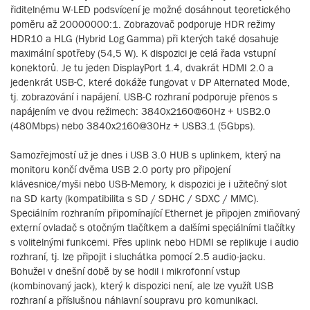
řiditelnému W-LED podsvícení je možné dosáhnout teoretického
poměru až 20000000:1. Zobrazovač podporuje HDR režimy
HDR10 a HLG (Hybrid Log Gamma) při kterých také dosahuje
maximální spotřeby (54,5 W). K dispozici je celá řada vstupní
konektorů. Je tu jeden DisplayPort 1.4, dvakrát HDMI 2.0 a
jedenkrát USB-C, které dokáže fungovat v DP Alternated Mode,
tj. zobrazování i napájení. USB-C rozhraní podporuje přenos s
napájením ve dvou režimech: 3840x2160@60Hz + USB2.0
(480Mbps) nebo 3840x2160@30Hz + USB3.1 (5Gbps).
Samozřejmostí už je dnes i USB 3.0 HUB s uplinkem, který na
monitoru končí dvěma USB 2.0 porty pro připojení
klávesnice/myši nebo USB-Memory, k dispozici je i užitečný slot
na SD karty (kompatibilita s SD / SDHC / SDXC / MMC).
Speciálním rozhraním připomínající Ethernet je připojen zmiňovaný
externí ovladač s otočným tlačítkem a dalšími speciálními tlačítky
s volitelnými funkcemi. Přes uplink nebo HDMI se replikuje i audio
rozhraní, tj. lze připojit i sluchátka pomocí 2.5 audio-jacku.
Bohužel v dnešní době by se hodil i mikrofonní vstup
(kombinovaný jack), který k dispozici není, ale lze využít USB
rozhraní a příslušnou náhlavní soupravu pro komunikaci.