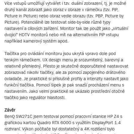
Více vstupů umožňují vytvářet i tzv. duální zobrazení, tj. je možné
druhý kanál zobrazit jako obraz v obraze v rámečku (tzv. PiP,
Picture in Picture) nebo obraz vedle obrazu (tzv. PBP, Picture by
Picture). Potenciálně lze testovat side-by-side různé typy
nastavení a cílových zařízení. Monitor tak lze použít jako „virtuální
dvojici“ HDTV monitorů nebo mít na alternativním PiP vstupu
například kamerový systém apod.
Tlačítka pro ovládání monitoru jsou ukrytá vpravo dole pod
tenkým rámečkem. UX design menu je srozumitelný, barevný a
relativně přehledný. Přesto je skutečně doporučitelné nastavovat
zobrazovač nikoliv tlačítky, ale za pomocí zapojeného drátového
ovladače. Je praktické si příslušné profily a intenzity nastavit jako
funkční tlačítka. Pomocí šipek je pak snazší procházení menu s
nastavením. Jako velmi praktické se ukázalo prostřední otočné
tlačítko jako regulátor hlasitosti.
Závěr
BenQ SW271C jsem testoval pomocí pracovní stanice HP Z4 s
grafickou kartou Quadro RTX 6000 s využitím DisplayPort 1.4
rozhraní. Výkon počítače byl dostatečný a 4K rozlišení bylo