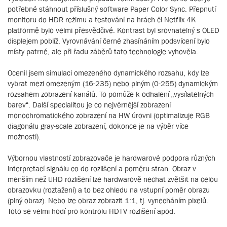
potřebné stáhnout příslušný software Paper Color Sync. Přepnutí
monitoru do HDR režimu a testování na hrách či Netflix 4K
platformě bylo velmi přesvědčivé. Kontrast byl srovnatelný s OLED
displejem poblíž. Vyrovnávání černé zhasínáním podsvícení bylo
místy patrné, ale při řadu záběrů tato technologie vyhověla.
Ocenil jsem simulaci omezeného dynamického rozsahu, kdy lze
vybrat mezi omezeným (16-235) nebo plným (0-255) dynamickým
rozsahem zobrazení kanálů. To pomůže k odhalení „vysílatelných
barev“. Další specialitou je co nejvěrnější zobrazení
monochromatického zobrazení na HW úrovni (optimalizuje RGB
diagonálu gray-scale zobrazení, dokonce je na výběr více
možností).
Výbornou vlastností zobrazovače je hardwarové podpora různých
interpretací signálu co do rozlišení a poměru stran. Obraz v
menším než UHD rozlišení lze hardwarově nechat zvětšit na celou
obrazovku (roztažení) a to bez ohledu na vstupní poměr obrazu
(plný obraz). Nebo lze obraz zobrazit 1:1, tj. vynecháním pixelů.
Toto se velmi hodí pro kontrolu HDTV rozlišení apod.