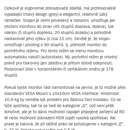
Celkově je ergonomie zobrazovače zdařilá, má profesionálně
vypadající tmavý design (grey) a elegantní, relativně úzký
rámeček. Stojan je velmi povedený a robustní, umožňuje jak
otočení monitoru do stran (45 stupňů doprava, doleva), tak
náklon (5 stupňů dopředu, 20 stupňů dozadu) a pohodlně
nastavovat jeho výšku (o cca 15 cm). Skvělé je, že stojan
umožňuje i pivoting o 90 stupňů, tj. přehodit monitor do
portrétního režimu. Pro tento režim se menu monitoru
automaticky natočí (autorotate). Mj. portrétní režim je vhodný
právě pro tiskoviny (jen zástěnu je přitom dobré odepnout).
Pozorovací úhel v horizontálním či vertikálním směru je 178
stupňů.
Pokud byste monitor rádi namontovali na pevno, je to možné přes
standardní VESA Mount s 10x10cm VESA interface. Hmotnost
10,9 kg by neměla být problém pro žádnou fixní instalaci. Co se
týče spotřeby, tak ta se řadí do kategorie „G“, což není příliš
lichotivé, ale je to dáno možností napájet připojené zařízení až 60
W nebo možností zobrazení HDR (opět vysoká spotřeba). Ale
praxe je taková, že při běžné práci se pohybujeme v kategorii „E“,
tj. 37 W. Pohotovostní režim má 0,5 W.