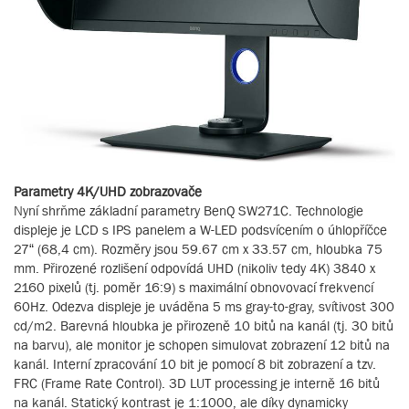
Parametry 4K/UHD zobrazovače
Nyní shrňme základní parametry BenQ SW271C. Technologie
displeje je LCD s IPS panelem a W-LED podsvícením o úhlopříčce
27“ (68,4 cm). Rozměry jsou 59.67 cm x 33.57 cm, hloubka 75
mm. Přirozené rozlišení odpovídá UHD (nikoliv tedy 4K) 3840 x
2160 pixelů (tj. poměr 16:9) s maximální obnovovací frekvencí
60Hz. Odezva displeje je uváděna 5 ms gray-to-gray, svítivost 300
cd/m2. Barevná hloubka je přirozeně 10 bitů na kanál (tj. 30 bitů
na barvu), ale monitor je schopen simulovat zobrazení 12 bitů na
kanál. Interní zpracování 10 bit je pomocí 8 bit zobrazení a tzv.
FRC (Frame Rate Control). 3D LUT processing je interně 16 bitů
na kanál. Statický kontrast je 1:1000, ale díky dynamicky