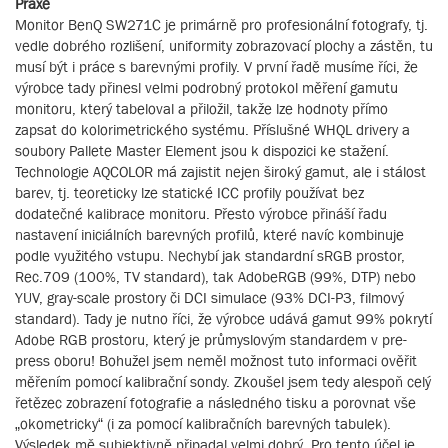
Praxe
Monitor BenQ SW271C je primárně pro profesionální fotografy, tj.
vedle dobrého rozlišení, uniformity zobrazovací plochy a zástěn, tu
musí být i práce s barevnými profily. V první řadě musíme říci, že
výrobce tady přinesl velmi podrobný protokol měření gamutu
monitoru, který tabeloval a přiložil, takže lze hodnoty přímo
zapsat do kolorimetrického systému. Příslušné WHQL drivery a
soubory Pallete Master Element jsou k dispozici ke stažení.
Technologie AQCOLOR má zajistit nejen široký gamut, ale i stálost
barev, tj. teoreticky lze statické ICC profily používat bez
dodatečné kalibrace monitoru. Přesto výrobce přináší řadu
nastavení iniciálních barevných profilů, které navíc kombinuje
podle využitého vstupu. Nechybí jak standardní sRGB prostor,
Rec.709 (100%, TV standard), tak AdobeRGB (99%, DTP) nebo
YUV, gray-scale prostory či DCI simulace (93% DCI-P3, filmový
standard). Tady je nutno říci, že výrobce udává gamut 99% pokrytí
Adobe RGB prostoru, který je průmyslovým standardem v pre-
press oboru! Bohužel jsem neměl možnost tuto informaci ověřit
měřením pomocí kalibrační sondy. Zkoušel jsem tedy alespoň celý
řetězec zobrazení fotografie a následného tisku a porovnat vše
„okometricky“ (i za pomocí kalibračních barevných tabulek).
Výsledek mě subjektivně připadal velmi dobrý. Pro tento účel je