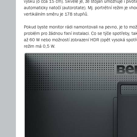
výšku (o cca 15 cm). Skvělé je, že stojan umožňuje i pivot
automaticky natočí (autorotate). Mj. portrétní režim je vh
vertikálním směru je 178 stupňů.
Pokud byste monitor rádi namontovali na pevno, je to m
problém pro žádnou fixní instalaci. Co se týče spotřeby, tak
až 60 W nebo možností zobrazení HDR (opět vysoká spotřeba
režim má 0,5 W.