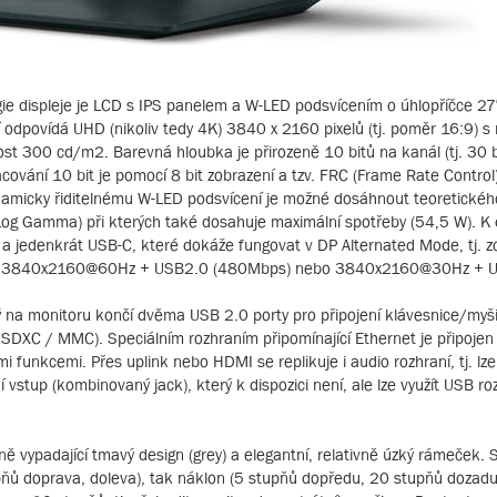
 displeje je LCD s IPS panelem a W-LED podsvícením o úhlopříčce 27
odpovídá UHD (nikoliv tedy 4K) 3840 x 2160 pixelů (tj. poměr 16:9) s
ost 300 cd/m2. Barevná hloubka je přirozeně 10 bitů na kanál (tj. 30 b
cování 10 bit je pomocí 8 bit zobrazení a tzv. FRC (Frame Rate Control
 dynamicky řiditelnému W-LED podsvícení je možné dosáhnout teoretic
 Gamma) při kterých také dosahuje maximální spotřeby (54,5 W). K dis
 a jedenkrát USB-C, které dokáže fungovat v DP Alternated Mode, tj. z
ech: 3840x2160@60Hz + USB2.0 (480Mbps) nebo 3840x2160@30Hz + U
ý na monitoru končí dvěma USB 2.0 porty pro připojení klávesnice/myš
 / SDXC / MMC). Speciálním rozhraním připomínající Ethernet je připojen
mi funkcemi. Přes uplink nebo HDMI se replikuje i audio rozhraní, tj. lze
 vstup (kombinovaný jack), který k dispozici není, ale lze využít USB ro
ě vypadající tmavý design (grey) a elegantní, relativně úzký rámeček. 
pňů doprava, doleva), tak náklon (5 stupňů dopředu, 20 stupňů dozad