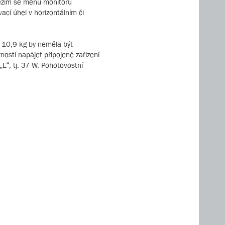
 režim se menu monitoru
ací úhel v horizontálním či
 10,9 kg by neměla být
žností napájet připojené zařízení
E“, tj. 37 W. Pohotovostní