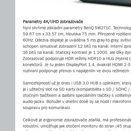
Parametry 4K/UHD zobrazovače
Nyní shrňme základní parametry BenQ SW271C. Technologie
59.67 cm x 33.57 cm, hloubka 75 mm. Přirozené rozlišení 
60Hz. Odezva displeje je uváděna 5 ms gray-to-gray, svítiv
schopen simulovat zobrazení 12 bitů na kanál. Interní zpra
16 bitů na kanál. Statický kontrast je 1:1000, ale díky
Zobrazovač podporuje HDR režimy HDR10 a HLG (Hybrid Log
konektorů. Je tu jeden DisplayPort 1.4, dvakrát HDMI 2.0
rozhraní podporuje přenos s napájením ve dvou režim
Samozřejmostí už je dnes i USB 3.0 HUB s uplinkem, kter
je i užitečný slot na SD karty (kompatibilita s SD / SDHC
otočným tlačítkem a dalšími speciálními tlačítky s volitelný
audio-jacku. Bohužel v dnešní době by se hodil i mikrofonní
soupravu pro komunikaci.
Celkově je ergonomie zobrazovače zdařilá, má profesionáln
robustní, umožňuje jak otočení monitoru do stran (45 stu