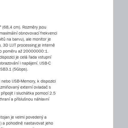
“ (68,4 cm). Rozměry jsou
 maximální obnovovací frekvencí
itů na barvu), ale monitor je
). 3D LUT processing je interně
kého poměru až 20000000:1.
pozici je celá řada vstupní
obrazování i napájení. USB-C
SB3.1 (5Gbps).
i nebo USB-Memory, k dispozici
 zmiňovaný externí ovladač s
 připojit i sluchátka pomocí 2.5
zhraní a příslušnou náhlavní
Stojan je velmi povedený a
u) a pohodlně nastavovat jeho