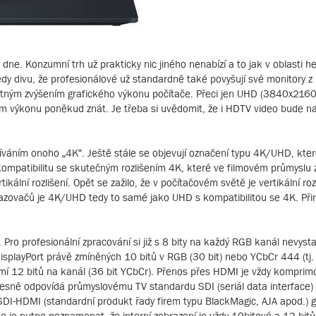
ne. Konzumní trh už prakticky nic jiného nenabízí a to jak v oblasti he
í tedy divu, že profesionálové už standardně také povyšují své monit
nutným zvýšením grafického výkonu počítače. Přeci jen UHD (3840x2160) 
 výkonu poněkud znát. Je třeba si uvědomit, že i HDTV video bude n
žíváním onoho „4K“. Ještě stále se objevují označení typu 4K/UHD, kte
 kompatibilitu se skutečným rozlišením 4K, které ve filmovém průmys
ikální rozlišení. Opět se zažilo, že v počítačovém světě je vertikální roz
brazovačů je 4K/UHD tedy to samé jako UHD s kompatibilitou se 4K. Př
 Pro profesionální zpracování si již s 8 bity na každý RGB kanál nevysta
splayPort právě zmíněných 10 bitů v RGB (30 bit) nebo YCbCr 444 (tj
í 12 bitů na kanál (36 bit YCbCr). Přenos přes HDMI je vždy komprimov
přesně odpovídá průmyslovému TV standardu SDI (seriál data interface)
 SDI-HDMI (standardní produkt řady firem typu BlackMagic, AJA apod.) 
je nutno poznamenat, že interní zobrazení je vždy 10bitové a 12 bitů 