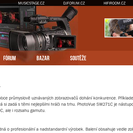
MUSICSTAGE.CZ
DJFORUM.CZ
HIFIROOM.CZ
FÓRUM
BAZAR
SOUTĚŽE
.
výrobce průmyslově uznávaných zobrazovačů dohání konkurence. Příklad
rá si zadá s těmi nejlepšími hráči na trhu. PhotoVue SW271C je nástup
C, ale i rozsahu gamutu.
edná o profesionální a nadstandardní výrobek. Balení obsahuje vedle z