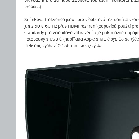
process).
Snímková frekvence jsou i pro vícebitová rozlišení se v
jen z 50 a 60 Hz přes HDMI rozhraní (odpovídá použití pr
standardy pro vícebitové zobrazení a je pak možné napojova
notebooky s USB-C (například Apple s M1 čipy). Co se týče 
rozlišení, vychází 0.155 mm šířka/výška.