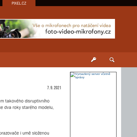
PIXEL.CZ
7. 9. 2021
em takového disruptivního
ce dva roky starého modelu,
obrazovače i umě složenou