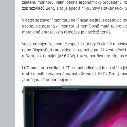
zástěnu monitoru, velmi pěkně ergonomicky provedený, rob
zobrazovačů BenQ a to je speciální kruhový Hotkey Puck G
Vlastní sestavení monitoru není nijak složité. Podstavec 
osoba, ale pozor 27“ monitor už není úplně malý, tj. pro v
matované obrazovky a rámeček je náležitě tenký.
Vedle napájení je vhodné zapojit i Hotkey Puck G2 a násled
nebo DisplayPort) pro video vstup nebo použít vestavěný 
můžete jak napájet (až 60 W), tak se používá pro přenos v
LCD monitor o velikosti 27“ se pohodlně vejde na stůl a je
druhý monitor znamená nárůst výkonu až 21%). Druhý moni
„konfiguraci“ doporučujeme.