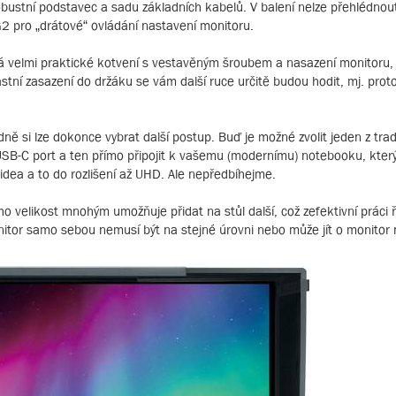
ustní podstavec a sadu základních kabelů. V balení nelze přehlédnout
2 pro „drátové“ ovládání nastavení monitoru.
má velmi praktické kotvení s vestavěným šroubem a nasazení monitoru, 
lastní zasazení do držáku se vám další ruce určitě budou hodit, mj. prot
ně si lze dokonce vybrat další postup. Buď je možné zvolit jeden z tra
USB-C port a ten přímo připojit k vašemu (modernímu) notebooku, kter
idea a to do rozlišení až UHD. Ale nepředbíhejme.
ho velikost mnohým umožňuje přidat na stůl další, což zefektivní práci 
tor samo sebou nemusí být na stejné úrovni nebo může jít o monitor 