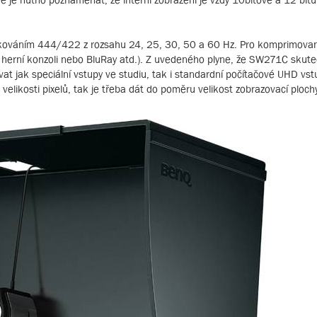
zorkováním 444/422 z rozsahu 24, 25, 30, 50 a 60 Hz. Pro komprimovan
o herní konzoli nebo BluRay atd.). Z uvedeného plyne, že SW271C skut
t jak speciální vstupy ve studiu, tak i standardní počítačové UHD vstu
velikosti pixelů, tak je třeba dát do poměru velikost zobrazovací ploc