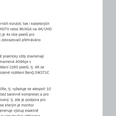
rních konzolí, tak i kabelových
ory z HDTV nebo WUXGA na 4K/UHD
je 4x více pixelů pro
a zobrazovači přehráváno
ré prakticky vždy znamenají
lu znamená 4096px v
lišení 2160 pixelů, tj. 4K se
irozené rozlišení BenQ SW271C
číte, tj. vyžaduje se alespoň 10
. bez barevné komprese) a pro
aný, tj. zde je podpora pro
 se kterým je monitor
generuje výstup exaktně
je simulováno (dithering