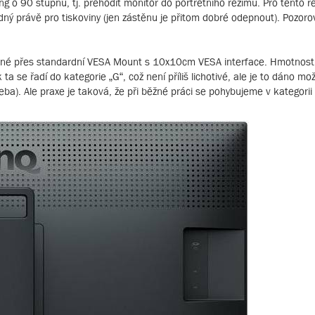
ing o 90 stupňů, tj. přehodit monitor do portrétního režimu. Pro tento
odný právě pro tiskoviny (jen zástěnu je přitom dobré odepnout). Pozorov
ožné přes standardní VESA Mount s 10x10cm VESA interface. Hmotnost
 ta se řadí do kategorie „G“, což není příliš lichotivé, ale je to dáno mo
). Ale praxe je taková, že při běžné práci se pohybujeme v kategorii „