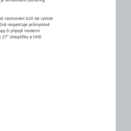
é vzorkování 420 lze vybírat
ečně respektuje průmyslové
py či připojit moderní
hy 27“ úhlopříčky a UHD