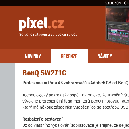
AUDIOZONE.CZ
Server o natáčení a zpracování videa
NOVINKY
RECENZE
NÁVODY
BenQ SW271C
Profesionální třída 4K zobrazovačů s AdobeRGB od BenQ
Technologický pokrok již dospěl tak daleko, že tradiční 
vývoje je profesionální řada monitorů BenQ PhotoVue, kte
který má několik zásadních vylepšení co do spotřeby, USB-
Rozbalení a sestavení
Už od vlastního vybalování zobrazovače je zřejmé, že se j