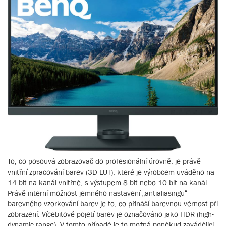
To, co posouvá zobrazovač do profesionální úrovně, je právě
vnitřní zpracování barev (3D LUT), které je výrobcem uváděno na
14 bit na kanál vnitřně, s výstupem 8 bit nebo 10 bit na kanál.
Právě interní možnost jemného nastavení „antialiasingu“
barevného vzorkování barev je to, co přináší barevnou věrnost při
zobrazení. Vícebitové pojetí barev je označováno jako HDR (high-
dynamic range). V tomto případě je to možná poněkud zavádějící,