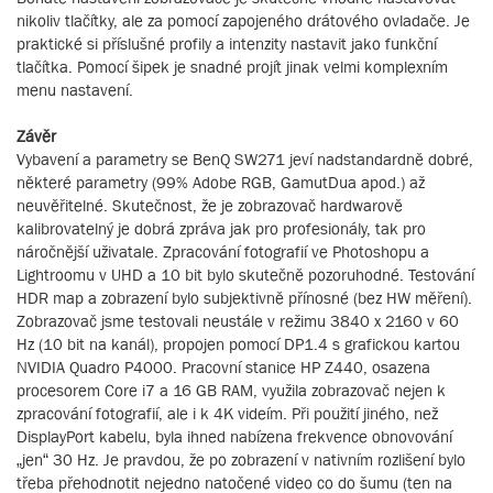
nikoliv tlačítky, ale za pomocí zapojeného drátového ovladače. Je
praktické si příslušné profily a intenzity nastavit jako funkční
tlačítka. Pomocí šipek je snadné projít jinak velmi komplexním
menu nastavení.
Závěr
Vybavení a parametry se BenQ SW271 jeví nadstandardně dobré,
některé parametry (99% Adobe RGB, GamutDua apod.) až
neuvěřitelné. Skutečnost, že je zobrazovač hardwarově
kalibrovatelný je dobrá zpráva jak pro profesionály, tak pro
náročnější uživatale. Zpracování fotografií ve Photoshopu a
Lightroomu v UHD a 10 bit bylo skutečně pozoruhodné. Testování
HDR map a zobrazení bylo subjektivně přínosné (bez HW měření).
Zobrazovač jsme testovali neustále v režimu 3840 x 2160 v 60
Hz (10 bit na kanál), propojen pomocí DP1.4 s grafickou kartou
NVIDIA Quadro P4000. Pracovní stanice HP Z440, osazena
procesorem Core i7 a 16 GB RAM, využila zobrazovač nejen k
zpracování fotografií, ale i k 4K videím. Při použití jiného, než
DisplayPort kabelu, byla ihned nabízena frekvence obnovování
„jen“ 30 Hz. Je pravdou, že po zobrazení v nativním rozlišení bylo
třeba přehodnotit nejedno natočené video co do šumu (ten na