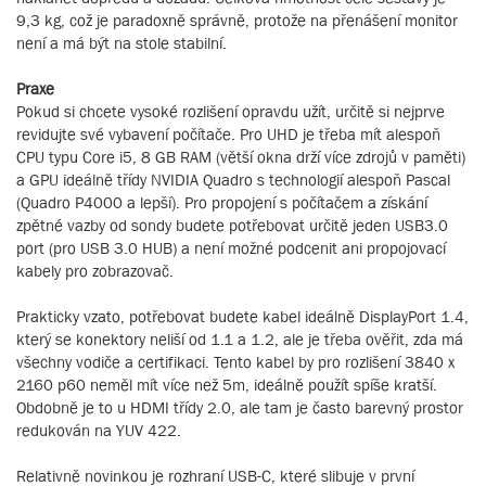
9,3 kg, což je paradoxně správně, protože na přenášení monitor
není a má být na stole stabilní.
Praxe
Pokud si chcete vysoké rozlišení opravdu užít, určitě si nejprve
revidujte své vybavení počítače. Pro UHD je třeba mít alespoň
CPU typu Core i5, 8 GB RAM (větší okna drží více zdrojů v paměti)
a GPU ideálně třídy NVIDIA Quadro s technologií alespoň Pascal
(Quadro P4000 a lepší). Pro propojení s počítačem a získání
zpětné vazby od sondy budete potřebovat určitě jeden USB3.0
port (pro USB 3.0 HUB) a není možné podcenit ani propojovací
kabely pro zobrazovač.
Prakticky vzato, potřebovat budete kabel ideálně DisplayPort 1.4,
který se konektory neliší od 1.1 a 1.2, ale je třeba ověřit, zda má
všechny vodiče a certifikaci. Tento kabel by pro rozlišení 3840 x
2160 p60 neměl mít více než 5m, ideálně použít spíše kratší.
Obdobně je to u HDMI třídy 2.0, ale tam je často barevný prostor
redukován na YUV 422.
Relativně novinkou je rozhraní USB-C, které slibuje v první