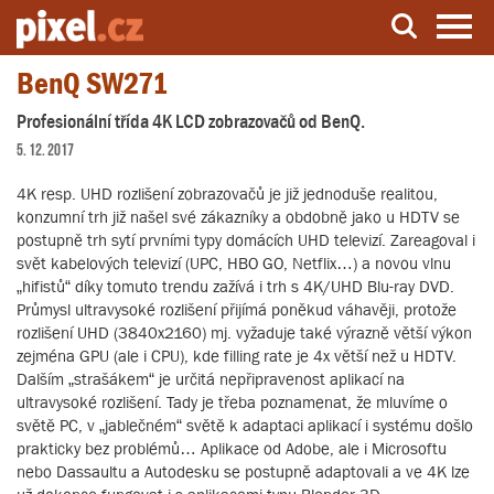
BenQ SW271
Server o natáčení a zpracování videa
Profesionální třída 4K LCD zobrazovačů od BenQ.
5. 12. 2017
4K resp. UHD rozlišení zobrazovačů je již jednoduše realitou,
konzumní trh již našel své zákazníky a obdobně jako u HDTV se
postupně trh sytí prvními typy domácích UHD televizí. Zareagoval i
svět kabelových televizí (UPC, HBO GO, Netflix…) a novou vlnu
„hifistů“ díky tomuto trendu zažívá i trh s 4K/UHD Blu-ray DVD.
Průmysl ultravysoké rozlišení přijímá poněkud váhavěji, protože
rozlišení UHD (3840x2160) mj. vyžaduje také výrazně větší výkon
zejména GPU (ale i CPU), kde filling rate je 4x větší než u HDTV.
Dalším „strašákem“ je určitá nepřipravenost aplikací na
ultravysoké rozlišení. Tady je třeba poznamenat, že mluvíme o
světě PC, v „jablečném“ světě k adaptaci aplikací i systému došlo
prakticky bez problémů… Aplikace od Adobe, ale i Microsoftu
nebo Dassaultu a Autodesku se postupně adaptovali a ve 4K lze