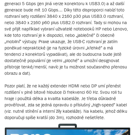
generaci 5 Gbps (jen jiná verze konektoru k USB3.0) a až další
generace bude mít 10 Gbps… Díky této disproporci nabízí toto
rozhraní sety rozlišení 3840 x 2160 p30 plus USB3.0 rozhraní,
nebo 3840 x 2160 p60 plus USB2.0 rozhraní. Tady si mohou na
své přijít například vybraní uživatelé notebooků HP nebo Lenovo,
kde toto rozhraní je k dispozici, nebo „jablečné“ či obecně
„mobilní“ výstupy. Praxe ukazuje, že USB-C rozhraní je zatím
poněkud nepraktické (je na fyzické úrovni „křehké“ a má
tendenci z konektorů vypadávat), ale do budoucna bude jistě
dostatečně populární (je velmi „ploché“ a umožní designovat
přístroje tenké/menší, navíc je tu možnost současného přenosu
obrazu a dat).
Pozor platí, že ne každý extender HDMI nebo DP umí přenést
rozlišení v plné bitové hloubce či frekvenci 60 Hz. Svou roli tu
hraje i použitá délka a kvalita kabeláže. Je třeba důkladně
prověřovat, zda se jedná opravdu o příslušný „high-speed“ kabel
(viz. nutné stínění a interní žíly kabeláže). Na kabelu, jehož délku
doporučuji spíše kratší (do 3m), rozhodně nešetřete.