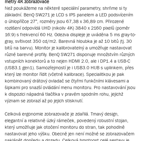
metry 4K zobrazovače
Než poukážeme na některé speciální parametry, shrňme si ty
základní. BenQ SW271 je LCD s IPS panelem a LED podsvícením
o úhlopříčce 27“, rozměry jsou 67,38 x 36,89 cm. Přirozené
rozlišení odpovídá UHD (nikoliv 4K) 3840 x 2160 pixelů (poměr
16:9) s frekvencí 60 Hz. Odezva displeje je uváděna 5 ms gray-to-
gray, svítivost 350 cd/m2. Barevná hloubka je až 10 bitů (tj. 30
bitů na barvu). Monitor je kalibrovatelný a umožňuje nastavovat
různé barevné profily. BenQ SW271 disponuje množstvím různých
vstupních konektorů a to nejen HDMI 2.0, ale i DP1.4 a USB-C
(USB3.1 gen1). Samozřejmostí je i USB3.0 HUB s uplinkem, přes
který lze monitor řídit (včetně kalibrace). Specialitkou je pak
kombinovaný drátový ovladač se čtyřmi funkčními klávesami a
šipkami pro snazší ovládání menu monitoru. Pro nastavování jsou
k dispozici nápadná tlačítka v pravém spodním rohu, jejichž
význam se zobrazí až po jejich stisknutí.
Celková ergonomie zobrazovače je zdařilá. Tmavý design,
elegantní a relativně úzký rámeček, povedený robustní stojan,
který umožňuje jak otočení monitoru do stran, tak pohodlně
nastavovat jeho výšku. Obecně jen není možné se zobrazovačem
naklánět dopředu a dozadu. Celková hmotnost celé sestavy je