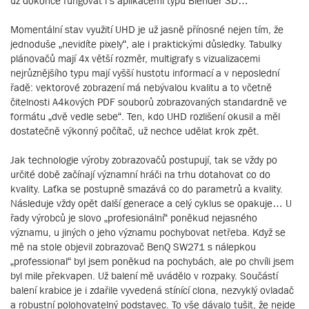
už dokonce fungovat i s aplikacemi typu Blender 3D…
Momentální stav využití UHD je už jasně přínosné nejen tím, že
jednoduše „nevidíte pixely“, ale i praktickými důsledky. Tabulky
plánovačů mají 4x větší rozměr, multigrafy s vizualizacemi
nejrůznějšího typu mají vyšší hustotu informací a v neposlední
řadě: vektorové zobrazení má nebývalou kvalitu a to včetně
čitelnosti A4kových PDF souborů zobrazovaných standardně ve
formátu „dvě vedle sebe“. Ten, kdo UHD rozlišení okusil a měl
dostatečně výkonný počítač, už nechce udělat krok zpět.
Jak technologie výroby zobrazovačů postupují, tak se vždy po
určité době začínají významní hráči na trhu dotahovat co do
kvality. Laťka se postupně smazává co do parametrů a kvality.
Následuje vždy opět další generace a celý cyklus se opakuje… U
řady výrobců je slovo „profesionální“ poněkud nejasného
významu, u jiných o jeho významu pochybovat netřeba. Když se
mě na stole objevil zobrazovač BenQ SW271 s nálepkou
„professional“ byl jsem poněkud na pochybách, ale po chvíli jsem
byl mile překvapen. Už balení mě uvádělo v rozpaky. Součástí
balení krabice je i zdařile vyvedená stínící clona, nezvyklý ovladač
a robustní polohovatelný podstavec. To vše dávalo tušit, že nejde