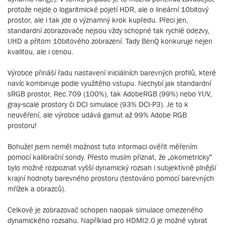
protože nejde o logaritmické pojetí HDR, ale o lineární 10bitový
prostor, ale i tak jde o významný krok kupředu. Přeci jen,
standardní zobrazovače nejsou vždy schopné tak rychlé odezvy,
UHD a přitom 10bitového zobrazení. Tady BenQ konkuruje nejen
kvalitou, ale i cenou.
Výrobce přináší řadu nastavení iniciálních barevných profilů, které
navíc kombinuje podle využitého vstupu. Nechybí jak standardní
sRGB prostor, Rec.709 (100%), tak AdobeRGB (99%) nebo YUV,
gray-scale prostory či DCI simulace (93% DCI-P3). Je to k
neuvěření, ale výrobce udává gamut až 99% Adobe RGB
prostoru!
Bohužel jsem neměl možnost tuto informaci ověřit měřením
pomocí kalibrační sondy. Přesto musím přiznat, že „okometricky“
bylo možné rozpoznat vyšší dynamický rozsah i subjektivně plnější
krajní hodnoty barevného prostoru (testováno pomocí barevných
mřížek a obrazců).
Celkově je zobrazovač schopen naopak simulace omezeného
dynamického rozsahu. Například pro HDMI2.0 je možné vybrat