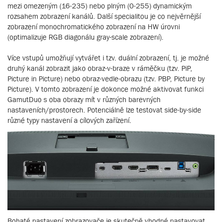
mezi omezeným (16-235) nebo plným (0-255) dynamickým
rozsahem zobrazení kanálů. Další specialitou je co nejvěrnější
zobrazení monochromatického zobrazení na HW úrovni
(optimalizuje RGB diagonálu gray-scale zobrazení).
Více vstupů umožňují vytvářet i tzv. duální zobrazení, tj. je možné
druhý kanál zobrazit jako obraz-v-braze v ráměčku (tzv. PiP,
Picture in Picture) nebo obraz-vedle-obrazu (tzv. PBP, Picture by
Picture). V tomto zobrazení je dokonce možné aktivovat funkci
GamutDuo s oba obrazy mít v různých barevných
nastaveních/prostorech. Potenciálně lze testovat side-by-side
různé typy nastavení a cílových zařízení.
Bohaté nastavení zobrazovače je skutečně vhodné nastavovat