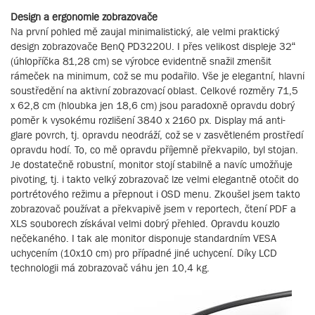
Design a ergonomie zobrazovače
Na první pohled mě zaujal minimalistický, ale velmi praktický
design zobrazovače BenQ PD3220U. I přes velikost displeje 32“
(úhlopříčka 81,28 cm) se výrobce evidentně snažil zmenšit
rámeček na minimum, což se mu podařilo. Vše je elegantní, hlavní
soustředění na aktivní zobrazovací oblast. Celkové rozměry 71,5
x 62,8 cm (hloubka jen 18,6 cm) jsou paradoxně opravdu dobrý
poměr k vysokému rozlišení 3840 x 2160 px. Display má anti-
glare povrch, tj. opravdu neodráží, což se v zasvětleném prostředí
opravdu hodí. To, co mě opravdu příjemně překvapilo, byl stojan.
Je dostatečně robustní, monitor stojí stabilně a navíc umožňuje
pivoting, tj. i takto velký zobrazovač lze velmi elegantně otočit do
portrétového režimu a přepnout i OSD menu. Zkoušel jsem takto
zobrazovač používat a překvapivě jsem v reportech, čtení PDF a
XLS souborech získával velmi dobrý přehled. Opravdu kouzlo
nečekaného. I tak ale monitor disponuje standardním VESA
uchycením (10x10 cm) pro případné jiné uchycení. Díky LCD
technologii má zobrazovač váhu jen 10,4 kg.