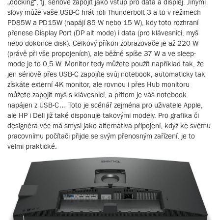
„docking“, tj. sériově zapojit jako vstup pro data a displej. Jinými
slovy může vaše USB-C hrát roli Thunderbolt 3 a to v režimech
PD85W a PD15W (napájí 85 W nebo 15 W), kdy toto rozhraní
přenese Display Port (DP alt mode) i data (pro klávesnici, myš
nebo dokonce disk). Celkový příkon zobrazovače je až 220 W
(právě při vše propojeních), ale běžně spíše 37 W a ve sleep-
mode je to 0,5 W. Monitor tedy můžete použít například tak, že
jen sériově přes USB-C zapojíte svůj notebook, automaticky tak
získáte externí 4K monitor, ale rovnou i přes Hub monitoru
můžete zapojit myš s klávesnicí, a přitom je váš notebook
napájen z USB-C… Toto je scénář zejména pro uživatele Apple,
ale HP i Dell již také disponuje takovými modely. Pro grafika či
designéra věc má smysl jako alternativa připojení, když ke svému
pracovnímu počítači přijde se svým přenosným zařízení, je to
velmi praktické.