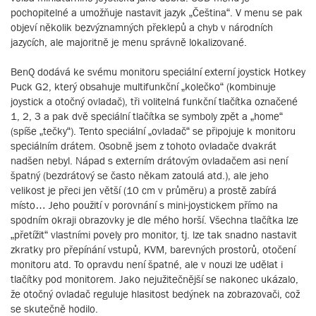
pochopitelné a umožňuje nastavit jazyk „Čeština“. V menu se pak
objeví několik bezvýznamných překlepů a chyb v národních
jazycích, ale majoritně je menu správně lokalizované.
BenQ dodává ke svému monitoru speciální externí joystick Hotkey
Puck G2, který obsahuje multifunkční „kolečko“ (kombinuje
joystick a otočný ovladač), tři volitelná funkční tlačítka označené
1, 2, 3 a pak dvě speciální tlačítka se symboly zpět a „home“
(spíše „tečky“). Tento speciální „ovladač“ se připojuje k monitoru
speciálním drátem. Osobně jsem z tohoto ovladače dvakrát
nadšen nebyl. Nápad s externím drátovým ovladačem asi není
špatný (bezdrátový se často někam zatoulá atd.), ale jeho
velikost je přeci jen větší (10 cm v průměru) a prostě zabírá
místo… Jeho použití v porovnání s mini-joystickem přímo na
spodním okraji obrazovky je dle mého horší. Všechna tlačítka lze
„přetížit“ vlastními povely pro monitor, tj. lze tak snadno nastavit
zkratky pro přepínání vstupů, KVM, barevných prostorů, otočení
monitoru atd. To opravdu není špatné, ale v nouzi lze udělat i
tlačítky pod monitorem. Jako nejužitečnější se nakonec ukázalo,
že otočný ovladač reguluje hlasitost bedýnek na zobrazovači, což
se skutečně hodilo.