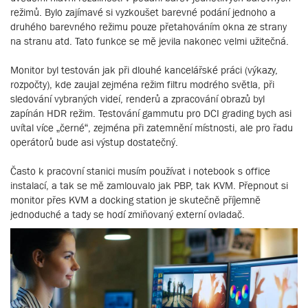
režimů. Bylo zajímavé si vyzkoušet barevné podání jednoho a
druhého barevného režimu pouze přetahováním okna ze strany
na stranu atd. Tato funkce se mě jevila nakonec velmi užitečná.
Monitor byl testován jak při dlouhé kancelářské práci (výkazy,
rozpočty), kde zaujal zejména režim filtru modrého světla, při
sledování vybraných videí, renderů a zpracování obrazů byl
zapínán HDR režim. Testování gammutu pro DCI grading bych asi
uvítal více „černé“, zejména při zatemnění místnosti, ale pro řadu
operátorů bude asi výstup dostatečný.
Často k pracovní stanici musím používat i notebook s office
instalací, a tak se mě zamlouvalo jak PBP, tak KVM. Přepnout si
monitor přes KVM a docking station je skutečně příjemně
jednoduché a tady se hodí zmiňovaný externí ovladač.