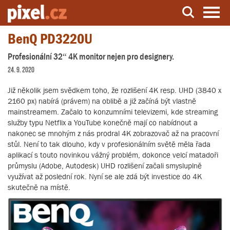
BenQ PD3220U
Server o natáčení a zpracování videa
Profesionální 32“ 4K monitor nejen pro designery.
24. 9. 2020
Již několik jsem svědkem toho, že rozlišení 4K resp. UHD (3840 x
2160 px) nabírá (právem) na oblibě a již začíná být vlastně
mainstreamem. Začalo to konzumními televizemi, kde streaming
služby typu Netflix a YouTube konečně mají co nabídnout a
nakonec se mnohým z nás prodral 4K zobrazovač až na pracovní
stůl. Není to tak dlouho, kdy v profesionálním světě měla řada
aplikací s touto novinkou vážný problém, dokonce velcí matadoři
průmyslu (Adobe, Autodesk) UHD rozlišení začali smysluplně
využívat až poslední rok. Nyní se ale zdá být investice do 4K
skutečně na místě.