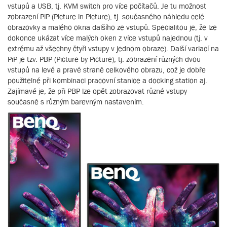
vstupů a USB, tj. KVM switch pro více počítačů. Je tu možnost
zobrazení PiP (Picture in Picture), tj. současného náhledu celé
obrazovky a malého okna dalšího ze vstupů. Specialitou je, že lze
dokonce ukázat více malých oken z více vstupů najednou (tj. v
extrému až všechny čtyři vstupy v jednom obraze). Další variací na
PiP je tzv. PBP (Picture by Picture), tj. zobrazení různých dvou
vstupů na levé a pravé straně celkového obrazu, což je dobře
použitelné při kombinaci pracovní stanice a docking station aj.
Zajímavé je, že při PBP lze opět zobrazovat různé vstupy
současně s různým barevným nastavením.