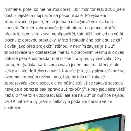
Nicméně, poté, co mě na stůl dorazil 32“ monitor PD3220U jsem
dosti znejistěl a můj názor se posunul dále. Po vybalení
zobrazovače je jasné, že se jedná o designově velmi zdařilý
kousek. Rozměr zobrazovače je tak akorát na pracovní stůl,
přestože jsem si to zprvu nepřipouštěl, tak bližší pohled na větší
plochu je opravdu praktický. Místo širokoúhlého pohledu se cítí
člověk jako před projekční stěnou. V herním zaujetí je s 32“
zobrazovačem v dostatečně imersi, v pracovním režimu si člověk
dokáže pěkně uspořádat matici oken, aby mu vyhovovala. Díky
tomu, že grafická karta zpracovává jeden monitor, který je ale
velký a stále dělitelný na části, tak vše je logicky plynulejší než ve
dvoumonitorovém režimu. Ano, bylo by fajn mít takové
zobrazovače vedle sebe, ale na běžný stůl už se taková sestava
nevejde a obraz je pak opravdu „širokoúhlý“. Pixely jsou sice větší
než u 27“ verzí 4K zobrazovačů, ale ani na 32“ úhlopříčce nejsou
ve 4K patrné a byl jsem s celkovým podáním obrazu velmi
spokojen.