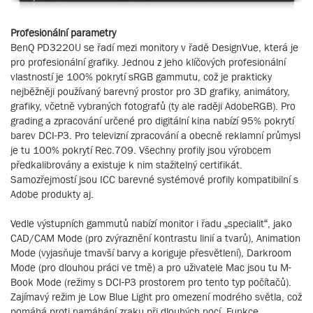
Profesionální parametry
BenQ PD3220U se řadí mezi monitory v řadě DesignVue, která je
pro profesionální grafiky. Jednou z jeho klíčových profesionální
vlastností je 100% pokrytí sRGB gammutu, což je prakticky
nejběžněji používaný barevný prostor pro 3D grafiky, animátory,
grafiky, včetně vybraných fotografů (ty ale raději AdobeRGB). Pro
grading a zpracování určené pro digitální kina nabízí 95% pokrytí
barev DCI-P3. Pro televizní zpracování a obecně reklamní průmysl
je tu 100% pokrytí Rec.709. Všechny profily jsou výrobcem
předkalibrovány a existuje k nim stažitelný certifikát.
Samozřejmostí jsou ICC barevné systémové profily kompatibilní s
Adobe produkty aj.
Vedle výstupních gammutů nabízí monitor i řadu „specialit“, jako
CAD/CAM Mode (pro zvýraznění kontrastu linií a tvarů), Animation
Mode (vyjasňuje tmavší barvy a koriguje přesvětlení), Darkroom
Mode (pro dlouhou práci ve tmě) a pro uživatele Mac jsou tu M-
Book Mode (režimy s DCI-P3 prostorem pro tento typ počítačů).
Zajímavý režim je Low Blue Light pro omezení modrého světla, což
pomáhá proti namáhání zraku při dlouhých nocí. Funkce