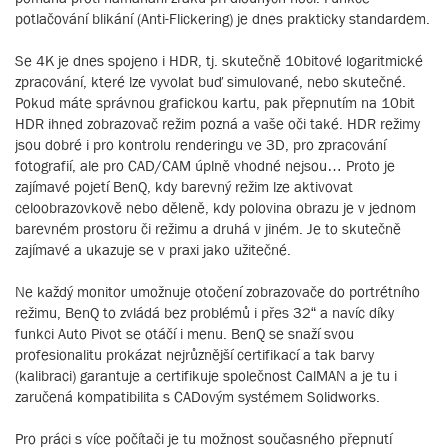
potlačování blikání (Anti-Flickering) je dnes prakticky standardem.
Se 4K je dnes spojeno i HDR, tj. skutečně 10bitové logaritmické
zpracování, které lze vyvolat buď simulované, nebo skutečné.
Pokud máte správnou grafickou kartu, pak přepnutím na 10bit
HDR ihned zobrazovač režim pozná a vaše oči také. HDR režimy
jsou dobré i pro kontrolu renderingu ve 3D, pro zpracování
fotografií, ale pro CAD/CAM úplně vhodné nejsou… Proto je
zajímavé pojetí BenQ, kdy barevný režim lze aktivovat
celoobrazovkově nebo děleně, kdy polovina obrazu je v jednom
barevném prostoru či režimu a druhá v jiném. Je to skutečně
zajímavé a ukazuje se v praxi jako užitečné.
Ne každý monitor umožnuje otočení zobrazovače do portrétního
režimu, BenQ to zvládá bez problémů i přes 32“ a navíc díky
funkci Auto Pivot se otáčí i menu. BenQ se snaží svou
profesionalitu prokázat nejrůznější certifikací a tak barvy
(kalibraci) garantuje a certifikuje společnost CalMAN a je tu i
zaručená kompatibilita s CADovým systémem Solidworks.
Pro práci s více počítači je tu možnost současného přepnutí