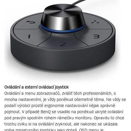
Ovládání a externí ovládací joystick
Ovládání a menu zobrazovačů, zvlášť těch profesionálních, s
mnoha nastaveními, je vždy poněkud ošemetné téma. Ne vždy se
podaří výrobci prostě ergonomie nastavování nějak správně
pojmout. V případě BenQ se vsadilo na poněkud ukryté ovládání
pod pravým spodním rohem rámečku monitoru. Opravdu to chce
trochu cviku si na ovládání zvyknout, ale nakonec se ukázala
volba miniaturního joysticku jako dobrá. OSD menu je