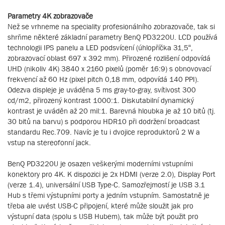
Parametry 4K zobrazovače
Než se vrhneme na speciality profesionálního zobrazovače, tak si
shrňme některé základní parametry BenQ PD3220U. LCD používá
technologii IPS panelu a LED podsvícení (úhlopříčka 31,5“,
zobrazovací oblast 697 x 392 mm). Přirozené rozlišení odpovídá
UHD (nikoliv 4K) 3840 x 2160 pixelů (poměr 16:9) s obnovovací
frekvencí až 60 Hz (pixel pitch 0,18 mm, odpovídá 140 PPI).
Odezva displeje je uváděna 5 ms gray-to-gray, svítivost 300
cd/m2, přirozený kontrast 1000:1. Diskutabilní dynamický
kontrast je uváděn až 20 mil:1. Barevná hloubka je až 10 bitů (tj.
30 bitů na barvu) s podporou HDR10 při dodržení broadcast
standardu Rec.709. Navíc je tu i dvojice reproduktorů 2 W a
vstup na stereofonní jack.
BenQ PD3220U je osazen veškerými moderními vstupními
konektory pro 4K. K dispozici je 2x HDMI (verze 2.0), Display Port
(verze 1.4), universální USB Type-C. Samozřejmostí je USB 3.1
Hub s třemi výstupními porty a jedním vstupním. Samostatně je
třeba ale uvést USB-C připojení, které může sloužit jak pro
výstupní data (spolu s USB Hubem), tak může být použit pro