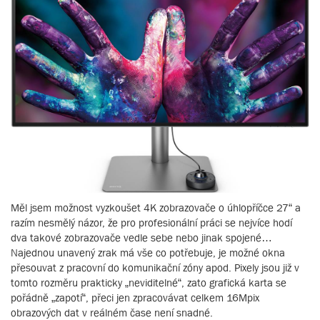
Měl jsem možnost vyzkoušet 4K zobrazovače o úhlopříčce 27“ a
razím nesmělý názor, že pro profesionální práci se nejvíce hodí
dva takové zobrazovače vedle sebe nebo jinak spojené…
Najednou unavený zrak má vše co potřebuje, je možné okna
přesouvat z pracovní do komunikační zóny apod. Pixely jsou již v
tomto rozměru prakticky „neviditelné“, zato grafická karta se
pořádně „zapotí“, přeci jen zpracovávat celkem 16Mpix
obrazových dat v reálném čase není snadné.