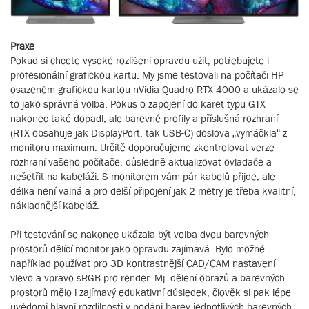
Praxe
Pokud si chcete vysoké rozlišení opravdu užít, potřebujete i
profesionální grafickou kartu. My jsme testovali na počítači HP
osazeném grafickou kartou nVidia Quadro RTX 4000 a ukázalo se
to jako správná volba. Pokus o zapojení do karet typu GTX
nakonec také dopadl, ale barevné profily a příslušná rozhraní
(RTX obsahuje jak DisplayPort, tak USB-C) doslova „vymáčkla“ z
monitoru maximum. Určitě doporučujeme zkontrolovat verze
rozhraní vašeho počítače, důsledně aktualizovat ovladače a
nešetřit na kabeláži. S monitorem vám pár kabelů přijde, ale
délka není valná a pro delší připojení jak 2 metry je třeba kvalitní,
nákladnější kabeláž.
Při testování se nakonec ukázala být volba dvou barevných
prostorů dělící monitor jako opravdu zajímavá. Bylo možné
například používat pro 3D kontrastnější CAD/CAM nastavení
vlevo a vpravo sRGB pro render. Mj. dělení obrazů a barevných
prostorů mělo i zajímavý edukativní důsledek, člověk si pak lépe
uvědomí hlavní rozdílnosti v podání barev jednotlivých barevných