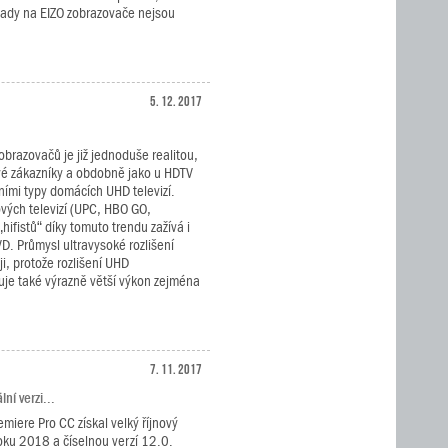
lady na EIZO zobrazovače nejsou
5. 12. 2017
obrazovačů je již jednoduše realitou,
své zákazníky a obdobně jako u HDTV
vními typy domácích UHD televizí.
ových televizí (UPC, HBO GO,
hifistů“ díky tomuto trendu zažívá i
D. Průmysl ultravysoké rozlišení
i, protože rozlišení UHD
je také výrazně větší výkon zejména
7. 11. 2017
ní verzi...
miere Pro CC získal velký říjnový
oku 2018 a číselnou verzí 12.0.