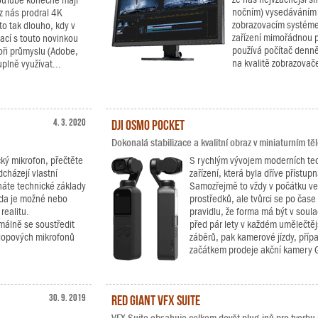
YouTube konečně mají
nočním) vysedáváním
 nás prodral 4K
zobrazovacím systéme
to tak dlouho, kdy v
zařízení mimořádnou p
ací s touto novinkou
používá počítač denně 
oři průmyslu (Adobe,
na kvalitě zobrazovač
plně využívat...
4. 3. 2020
DJI Osmo Pocket
Dokonalá stabilizace a kvalitní obraz v miniaturním těl
ký mikrofon, přečtěte
S rychlým vývojem moderních tech
dcházejí vlastní
zařízení, která byla dříve přístu
áte technické základy
Samozřejmě to vždy v počátku ve
 zda je možné nebo
prostředků, ale tvůrci se po čase
realitu.
pravidlu, že forma má být v soul
málně se soustředit
před pár lety v každém umělečtě
klopových mikrofonů
záběrů, pak kamerové jízdy, příp
začátkem prodeje akční kamery G
30. 9. 2019
Red Giant VFX Suite