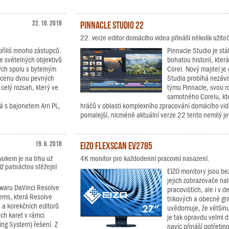
22. 10. 2018
Pinnacle Studio 22
22. verze editor domácího videa přináší několik užite
příliš mnoho zástupců.
Pinnacle Studio je stá
e světelných objektivů
bohatou historií, kter
ých spolu s bytelným
Corel. Nový majitel je 
a cenu dvou pevných
Studia probíhá nezávi
 celý rozsah, který ve
týmu Pinnacle, svou ro
samotného Corelu, kt
 s bajonetem Arri PL,
hráčů v oblasti komplexního zpracování domácího vide
pomalejší, nicméně aktuální verze 22 tento nemilý j
19. 6. 2018
EIZO FlexScan EV2785
vukem je na trhu už
4K monitor pro každodenní pracovní nasazení.
iž patnáctou stěžejní
EIZO monitory jsou b
jejich zobrazovače na
twaru DaVinci Resolve
pracovištích, ale i v 
tems, která Resolve
trikových a obecně gra
h a korekčních editorů
uvědomuje, že většinu
ch karet v rámci
je tak opravdu velmi d
ing System) řešení. Z
navíc přináší potřebn