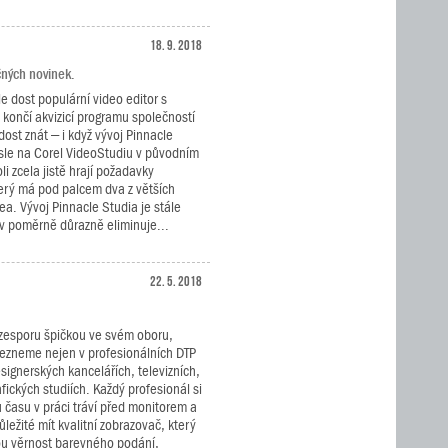
18. 9. 2018
čných novinek.
le dost populární video editor s
á končí akvizicí programu společností
dost znát – i když vývoj Pinnacle
sle na Corel VideoStudiu v původním
li zcela jistě hrají požadavky
erý má pod palcem dva z větších
a. Vývoj Pinnacle Studia je stále
ev poměrně důrazně eliminuje...
22. 5. 2018
ezesporu špičkou ve svém oboru,
lezneme nejen v profesionálních DTP
designerských kancelářích, televizních,
fických studiích. Každý profesionál si
 času v práci tráví před monitorem a
ůležité mít kvalitní zobrazovač, který
ou věrnost barevného podání,