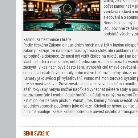
všimli, že v kasinech
počet kamer než v ji
vyvolává diskusi o n
sledování a o soukr
Nenechme se mýlit 
jsou povinné ze záko
podstatě všechny zú
kasino, zaměstnance i hráče.
Podle českého Zákona o hazardních hrách musí být v kasinu alespoň
zákon přikazuje, že na obraze musí být hrací stoly, ale i pokladny (n
spropitné) a dokonce, že musí být vidět číslice na ruletě, ale i na 
vlastní studio a více kamer, neboť jedna širokoúhlá kamera by všec
zachytit. V kasinech bývá často šero, atmosférické tmavé osvětlení
snímat s dostatečnými detaily nebo má ve tmě rozšuměný obraz, nem
Kamery jako svědci při vyšetřování. Pokud má monitorovací systém
hry se musí zastavit. Provozovatel musí archivovat i schéma monitor
až tři roky (aby nebylo možné například vynechat některé stoly a po
se záznamy (ale i osobní údaje hráčů) ukládají musí být na území Čes
k nim policie neměla přístup. Pamatujme, kamery mohou svědčit. 
soudních sporech používány jako důkazy. Kdekoli se hýbou peníze, j
nimi manipuluje. Každé kasino potřebuje pověst čistého a transpare
BenQ SW321C