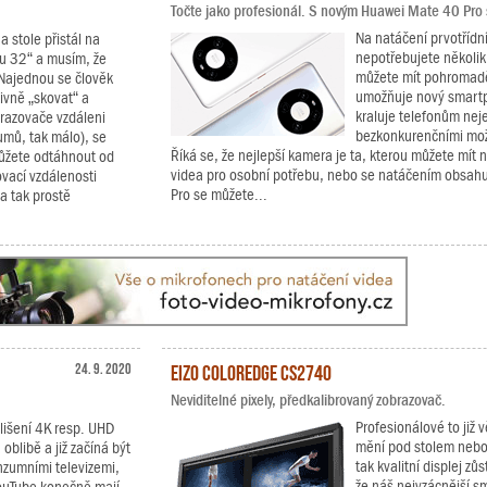
Točte jako profesionál. S novým Huawei Mate 40 Pro si
Na natáčení prvotřídní
 stole přistál na
nepotřebujete několik
ou 32“ a musím, že
můžete mít pohromadě
. Najednou se člověk
umožňuje nový smartp
tivně „skovat“ a
kraluje telefonům nej
brazovače vzdáleni
bezkonkurenčními mož
mů, tak málo), se
Říká se, že nejlepší kamera je ta, kterou můžete mít n
ůžete odtáhnout od
videa pro osobní potřebu, nebo se natáčením obsahu
ovací vzdálenosti
Pro se můžete...
 a tak prostě
24. 9. 2020
EIZO ColorEdge CS2740
Neviditelné pixely, předkalibrovaný zobrazovač.
Profesionálové to již v
zlišení 4K resp. UHD
mění pod stolem nebo 
blibě a již začíná být
tak kvalitní displej zů
nzumními televizemi,
že náš nejvzácnější smy