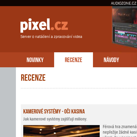
AUDIOZONE.CZ
Server o natáčení a zpracování videa
NOVINKY
RECENZE
NÁVODY
Recenze
Kamerové systémy - oči kasina
Jak kamerové systémy zajišťují miliony.
Férová hra znamená 
nepřežije žádné kasin