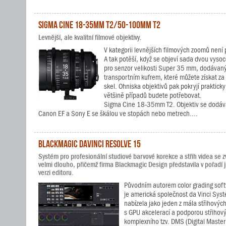
Sigma Cine 18-35mm T2/50-100mm T2
Levnější, ale kvalitní filmové objektivy.
V kategorii levnějších filmových zoomů není 
A tak potěší, když se objeví sada dvou vysoc
pro senzor velikosti Super 35 mm, dodávan
transportním kufrem, které můžete získat z
skel. Ohniska objektivů pak pokryjí prakticky
většině případů budete potřebovat.
Sigma Cine 18-35mm T2. Objektiv se dodává
Canon EF a Sony E se škálou ve stopách nebo metrech....
Blackmagic DaVinci Resolve 15
Systém pro profesionální studiové barvové korekce a střih videa se z
velmi dlouho, přičemž firma Blackmagic Design představila v pořadí j
verzi editoru.
Původním autorem color grading sof
je americká společnost da Vinci Sys
nabízela jako jeden z mála střihovýc
s GPU akcelerací a podporou střihový
komplexního tzv. DMS (Digital Master