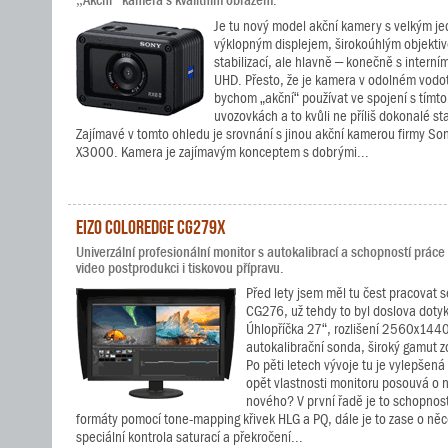
„Akční“ kamera s kvalitním obrazem.
Je tu nový model akční kamery s velkým j
výklopným displejem, širokoúhlým objektiv
stabilizací, ale hlavně – konečně s intern
UHD. Přesto, že je kamera v odolném vodo
bychom „akční“ používat ve spojení s tímt
uvozovkách a to kvůli ne příliš dokonalé sta
Zajímavé v tomto ohledu je srovnání s jinou akční kamerou firmy S
X3000. Kamera je zajímavým konceptem s dobrými...
EIZO ColorEdge CG279X
Univerzální profesionální monitor s autokalibrací a schopností prác
video postprodukci i tiskovou přípravu.
Před lety jsem měl tu čest pracovat
CG276, už tehdy to byl doslova dotyk
Úhlopříčka 27“, rozlišení 2560x144
autokalibrační sonda, široký gamut z
Po pěti letech vývoje tu je vylepšen
opět vlastnosti monitoru posouvá o n
nového? V první řadě je to schopnos
formáty pomocí tone-mapping křivek HLG a PQ, dále je to zase o něco
speciální kontrola saturací a překročení...