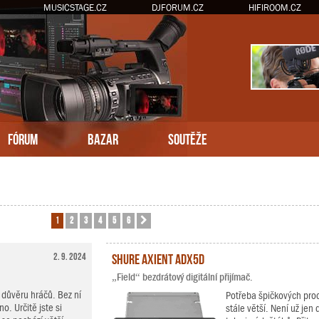
MUSICSTAGE.CZ
DJFORUM.CZ
HIFIROOM.CZ
FÓRUM
BAZAR
SOUTĚŽE
1
2
3
4
5
6
Další
2. 9. 2024
Shure Axient ADX5D
„Field“ bezdrátový digitální přijímač.
důvěru hráčů. Bez ní
Potřeba špičkových prod
o. Určitě jste si
stále větší. Není už je