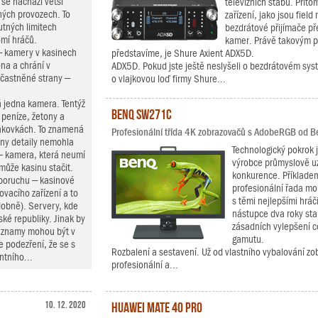
 se nachází větší
televizních štábů. Přito
ných provozech. To
zařízení, jako jsou fiel
utných limitech
bezdrátové přijímače pře
omí hráčů.
kamer. Právě takovým př
– kamery v kasinech
představíme, je Shure Axient ADX5D.
na a chrání v
ADX5D. Pokud jste ještě neslyšeli o bezdrátovém syst
častněné strany –
o vlajkovou loď firmy Shure...
 jedna kamera. Tentýž
BenQ SW271C
a peníze, žetony a
bankovkách. To znamená
Profesionální třída 4K zobrazovačů s AdobeRGB od B
hny detaily nemohla
Technologický pokrok j
 – kamera, která neumí
výrobce průmyslově u
ůže kasinu stačit.
konkurence. Příkladem
 poruchu – kasinové
profesionální řada mo
ovacího zařízení a to
s těmi nejlepšími hrá
dobně). Servery, kde
nástupce dva roky sta
ké republiky. Jinak by
zásadních vylepšení c
Záznamy mohou být v
gamutu.
e podezření, že se s
Rozbalení a sestavení. Už od vlastního vybalování zo
ntního...
profesionální a...
10. 12. 2020
Huawei Mate 40 Pro