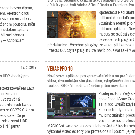
VFX Suite obsahuje celkem devět plug-inů pro tvorbu
efektů v prostředí Adobe After Effects a Premiere Pro
ednopalcovým čipem,
Společnost Red Giant 
em, elektronickou
editačních modulů pro 
ím záznamem videa v
vizuálních efektů pro 
těsném pouzdru, měli
editační aplikace. No
o modelem spíše v
macOS se skládá z devít
bilizaci obrazu.
osvědčených plug-inů, 
ony – ActionCam
představíme. Všechny plug-iny lze zakoupit i samosta
Effects CC, čtyři z plug-inů lze navíc používat také v 
12. 3. 2019
Vegas Pro 16
e s HDR vhodný pro
Nová verze aplikace pro zpracování videa na profesionál
videa, dynamickým storyboardem, vylepšeným sledov
tvorbou 360º VR scén a různými jinými novinkami.
 se zobrazovačem EIZO
Prodej editoru Vegas 
 dokonalosti.
společností Sony Crea
0, vestavěná
asi nikdo. Zvlášť když
obrazitelných barev.
která již tehdy měla (a
á verze CG279X, která
multimediálních produ
ěco dále. Co je
včetně rovněž profesio
t zobrazovat HDR
MAGIX Software se tak dostal do možná až trochu schi
 širší gamut,
výkonné video editory pro profesionální použití, jejich