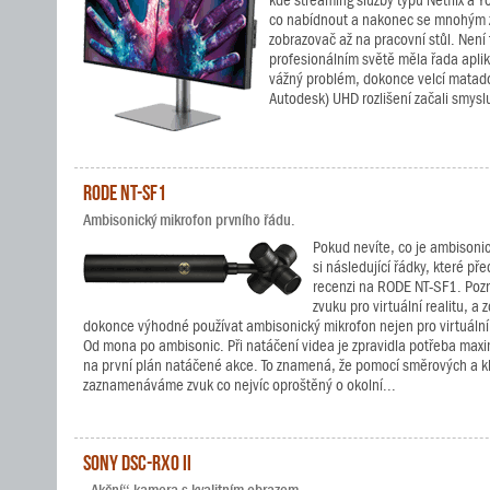
kde streaming služby typu Netflix a 
co nabídnout a nakonec se mnohým z
zobrazovač až na pracovní stůl. Není 
profesionálním světě měla řada aplik
vážný problém, dokonce velcí matad
Autodesk) UHD rozlišení začali smyslu
RODE NT-SF1
Ambisonický mikrofon prvního řádu.
Pokud nevíte, co je ambisonic
si následující řádky, které pře
recenzi na RODE NT-SF1. Pozn
zvuku pro virtuální realitu, a
dokonce výhodné používat ambisonický mikrofon nejen pro virtuální 
Od mona po ambisonic. Při natáčení videa je zpravidla potřeba maxi
na první plán natáčené akce. To znamená, že pomocí směrových a 
zaznamenáváme zvuk co nejvíc oproštěný o okolní...
Sony DSC-RX0 II