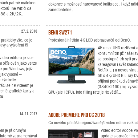
činách patrně málokdo
dokonce s možností hardwarové kalibrace. I když nák
torů The Wiz či da
zanedbatelné,...
 888 a 2K/2K...
27. 2. 2018
BenQ SW271
prakticky vše, co je
Profesionální třída 4K LCD zobrazovačů od BenQ.
avy a vytvoření či
4K resp. UHD rozlišení z
konzumní trh již našel 
video editoru je sice
se postupně trh sytí pr
m očíslován jako verze
Zareagoval i svět kabel
e pro Windows, jejíž
Netflix…) a novou vlnu „
ijak vysoké –
trh s 4K/UHD Blu-ray DV
jakýmkoliv
přijímá poněkud váhavěj
áci se 4K videem je
(3840x2160) mj. vyžadu
hlé grafické karty a
GPU (ale i CPU), kde filling rate je 4x větší...
tu.
14. 11. 2017
Adobe Premiere Pro CC 2018
Co nového přináší nejpoužívanější video editor v aktuál
m je již druhým
Video editor Adobe Pre
í interně zaznamenávat
update s označením r