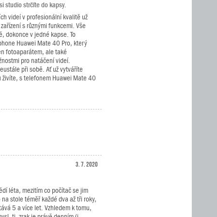
 studio strčíte do kapsy.
ch videí v profesionální kvalitě už
 zařízení s různými funkcemi. Vše
, dokonce v jedné kapse. To
hone Huawei Mate 40 Pro, který
en fotoaparátem, ale také
nostmi pro natáčení videí.
eustále při sobě. Ať už vytváříte
 živíte, s telefonem Huawei Mate 40
3. 7. 2020
ědí léta, mezitím co počítač se jim
na stole téměř každé dva až tři roky,
stává 5 a více let. Vzhledem k tomu,
sl, tj. zrak je právě denním (i