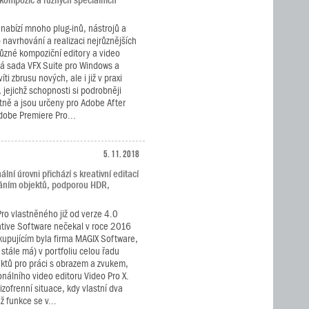
 kompozic a různých speciálních
.
nabízí mnoho plug-inů, nástrojů a
navrhování a realizaci nejrůznějších
různé kompoziční editory a video
vá sada VFX Suite pro Windows a
i zbrusu nových, ale i již v praxi
jejichž schopnosti si podrobněji
tně a jsou určeny pro Adobe After
Adobe Premiere Pro...
5. 11. 2018
ní úrovni přichází s kreativní editací
áním objektů, podporou HDR,
Pro vlastněného již od verze 4.0
tive Software nečekal v roce 2016
 kupujícím byla firma MAGIX Software,
 stále má) v portfoliu celou řadu
ktů pro práci s obrazem a zvukem,
nálního video editoru Video Pro X.
zofrenní situace, kdy vlastní dva
ž funkce se v...