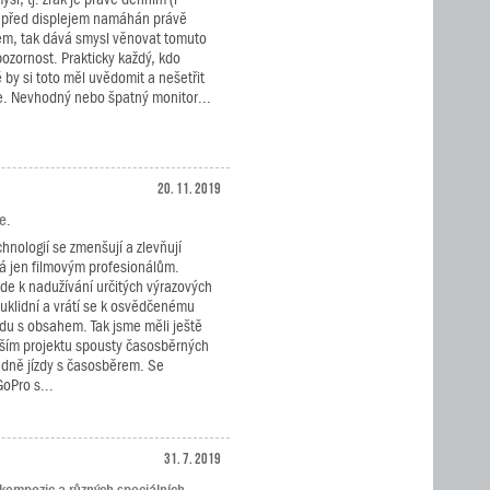
 před displejem namáhán právě
m, tak dává smysl věnovat tomuto
ozornost. Prakticky každý, kdo
by si toto měl uvědomit a nešetřit
e. Nevhodný nebo špatný monitor...
20. 11. 2019
e.
nologií se zmenšují a zlevňují
pná jen filmovým profesionálům.
de k nadužívání určitých výrazových
 uklidní a vrátí se k osvědčenému
adu s obsahem. Tak jsme měli ještě
jším projektu spousty časosběrných
adně jízdy s časosběrem. Se
oPro s...
31. 7. 2019