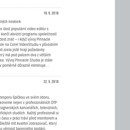
18. 9. 2018
čných novinek.
le dost populární video editor s
á končí akvizicí programu společností
dost znát – i když vývoj Pinnacle
sle na Corel VideoStudiu v původním
li zcela jistě hrají požadavky
erý má pod palcem dva z větších
a. Vývoj Pinnacle Studia je stále
ev poměrně důrazně eliminuje...
22. 5. 2018
ezesporu špičkou ve svém oboru,
lezneme nejen v profesionálních DTP
designerských kancelářích, televizních,
fických studiích. Každý profesionál si
 času v práci tráví před monitorem a
ůležité mít kvalitní zobrazovač, který
ou věrnost barevného podání,