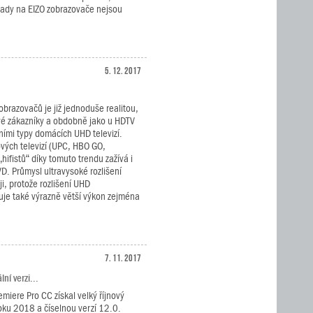
lady na EIZO zobrazovače nejsou
5. 12. 2017
obrazovačů je již jednoduše realitou,
své zákazníky a obdobně jako u HDTV
vními typy domácích UHD televizí.
ových televizí (UPC, HBO GO,
hifistů“ díky tomuto trendu zažívá i
D. Průmysl ultravysoké rozlišení
i, protože rozlišení UHD
je také výrazně větší výkon zejména
7. 11. 2017
ní verzi...
miere Pro CC získal velký říjnový
oku 2018 a číselnou verzí 12.0.