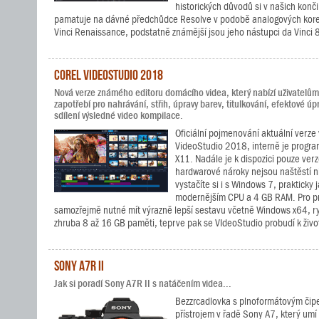
historických důvodů si v našich kon
pamatuje na dávné předchůdce Resolve v podobě analogových korek
Vinci Renaissance, podstatně známější jsou jeho nástupci da Vinci
Corel VideoStudio 2018
Nová verze známého editoru domácího videa, který nabízí uživatelům 
zapotřebí pro nahrávání, střih, úpravy barev, titulkování, efektové úpr
sdílení výsledné video kompilace.
Oficiální pojmenování aktuální verze 
VideoStudio 2018, interně je progra
X11. Nadále je k dispozici pouze verz
hardwarové nároky nejsou naštěstí n
vystačíte si i s Windows 7, prakticky 
modernějším CPU a 4 GB RAM. Pro pr
samozřejmě nutné mít výrazně lepší sestavu včetně Windows x64, ryc
zhruba 8 až 16 GB paměti, teprve pak se VIdeoStudio probudí k živo
Sony A7R II
Jak si poradí Sony A7R II s natáčením videa...
Bezzrcadlovka s plnoformátovým čipe
přístrojem v řadě Sony A7, který um