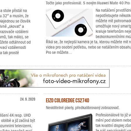
Točte jako profesionál. S novým Huawei Mate 40 Pro si
Na natáčení prvotřídní
 stole přistál na
nepotřebujete několik
ou 32“ a musím, že
můžete mít pohromadě
. Najednou se člověk
umožňuje nový smartp
tivně „skovat“ a
kraluje telefonům nej
brazovače vzdáleni
bezkonkurenčními mož
mů, tak málo), se
Říká se, že nejlepší kamera je ta, kterou můžete mít n
ůžete odtáhnout od
videa pro osobní potřebu, nebo se natáčením obsahu
ovací vzdálenosti
Pro se můžete...
 a tak prostě
24. 9. 2020
EIZO ColorEdge CS2740
Neviditelné pixely, předkalibrovaný zobrazovač.
Profesionálové to již v
zlišení 4K resp. UHD
mění pod stolem nebo 
blibě a již začíná být
tak kvalitní displej zů
nzumními televizemi,
že náš nejvzácnější smy