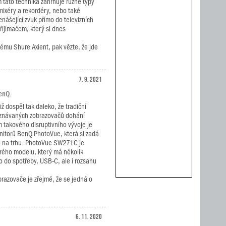
m tato technika zahrnuje různé typy
d mixéry a rekordéry, nebo také
nášející zvuk přímo do televizních
ijímačem, který si dnes
ému Shure Axient, pak vězte, že jde
7. 9. 2021
enQ.
iž dospěl tak daleko, že tradiční
znávaných zobrazovačů dohání
 takového disruptivního vývoje je
nitorů BenQ PhotoVue, která si zadá
či na trhu. PhotoVue SW271C je
rého modelu, který má několik
o do spotřeby, USB-C, ale i rozsahu
brazovače je zřejmé, že se jedná o
6. 11. 2020