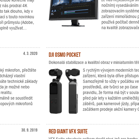
YouTube konečně mají
nočním) vysedáváním
 nás prodral 4K
zobrazovacím systéme
to tak dlouho, kdy v
zařízení mimořádnou p
ací s touto novinkou
používá počítač denně 
oři průmyslu (Adobe,
na kvalitě zobrazovač
plně využívat...
4. 3. 2020
DJI Osmo Pocket
Dokonalá stabilizace a kvalitní obraz v miniaturním těl
ký mikrofon, přečtěte
S rychlým vývojem moderních tech
dcházejí vlastní
zařízení, která byla dříve přístu
áte technické základy
Samozřejmě to vždy v počátku ve
 zda je možné nebo
prostředků, ale tvůrci se po čase
realitu.
pravidlu, že forma má být v soul
málně se soustředit
před pár lety v každém umělečtě
klopových mikrofonů
záběrů, pak kamerové jízdy, příp
začátkem prodeje akční kamery G
30. 9. 2019
Red Giant VFX Suite