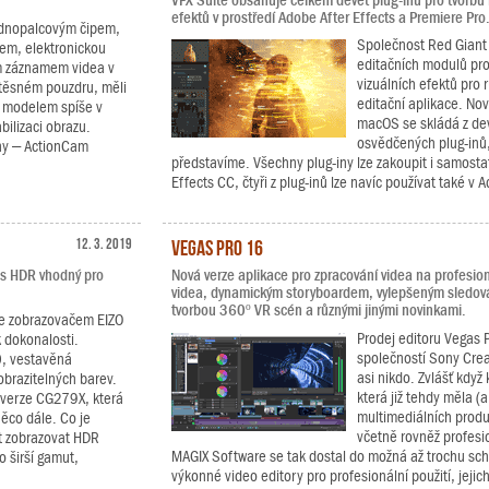
VFX Suite obsahuje celkem devět plug-inů pro tvorbu
efektů v prostředí Adobe After Effects a Premiere Pro
ednopalcovým čipem,
Společnost Red Giant 
em, elektronickou
editačních modulů pro 
ím záznamem videa v
vizuálních efektů pro 
těsném pouzdru, měli
editační aplikace. No
o modelem spíše v
macOS se skládá z devít
bilizaci obrazu.
osvědčených plug-inů, 
ony – ActionCam
představíme. Všechny plug-iny lze zakoupit i samosta
Effects CC, čtyři z plug-inů lze navíc používat také v 
12. 3. 2019
Vegas Pro 16
e s HDR vhodný pro
Nová verze aplikace pro zpracování videa na profesionál
videa, dynamickým storyboardem, vylepšeným sledov
tvorbou 360º VR scén a různými jinými novinkami.
 se zobrazovačem EIZO
Prodej editoru Vegas 
 dokonalosti.
společností Sony Crea
0, vestavěná
asi nikdo. Zvlášť když
obrazitelných barev.
která již tehdy měla (a
á verze CG279X, která
multimediálních produ
ěco dále. Co je
včetně rovněž profesio
t zobrazovat HDR
MAGIX Software se tak dostal do možná až trochu schi
 širší gamut,
výkonné video editory pro profesionální použití, jejich