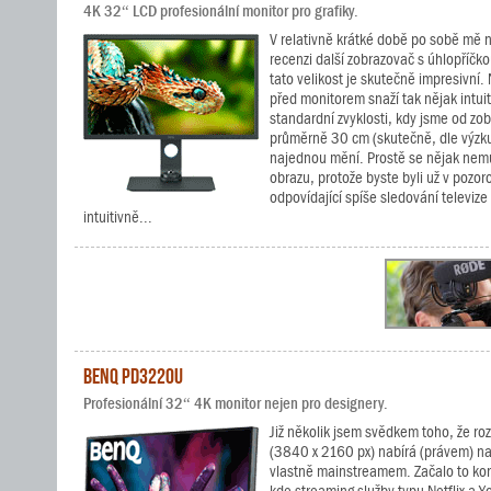
4K 32“ LCD profesionální monitor pro grafiky.
V relativně krátké době po sobě mě na
recenzi další zobrazovač s úhlopříčk
tato velikost je skutečně impresivní
před monitorem snaží tak nějak intui
standardní zvyklosti, kdy jsme od zo
průměrně 30 cm (skutečně, dle výzku
najednou mění. Prostě se nějak nem
obrazu, protože byste byli už v pozor
odpovídající spíše sledování televize
intuitivně...
BenQ PD3220U
Profesionální 32“ 4K monitor nejen pro designery.
Již několik jsem svědkem toho, že ro
(3840 x 2160 px) nabírá (právem) na o
vlastně mainstreamem. Začalo to ko