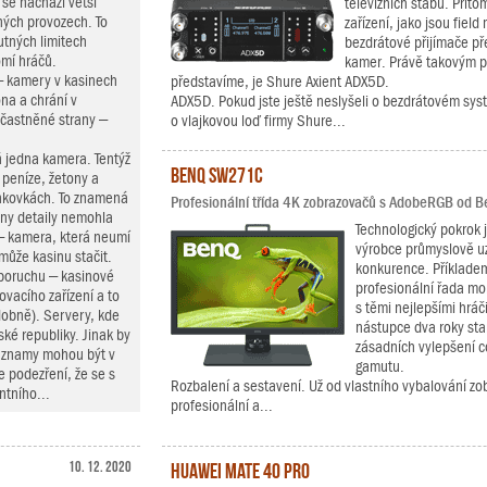
 se nachází větší
televizních štábů. Přito
ných provozech. To
zařízení, jako jsou fiel
utných limitech
bezdrátové přijímače pře
omí hráčů.
kamer. Právě takovým př
– kamery v kasinech
představíme, je Shure Axient ADX5D.
na a chrání v
ADX5D. Pokud jste ještě neslyšeli o bezdrátovém syst
častněné strany –
o vlajkovou loď firmy Shure...
 jedna kamera. Tentýž
BenQ SW271C
a peníze, žetony a
bankovkách. To znamená
Profesionální třída 4K zobrazovačů s AdobeRGB od B
hny detaily nemohla
Technologický pokrok j
 – kamera, která neumí
výrobce průmyslově u
ůže kasinu stačit.
konkurence. Příkladem
 poruchu – kasinové
profesionální řada mo
ovacího zařízení a to
s těmi nejlepšími hrá
dobně). Servery, kde
nástupce dva roky sta
ké republiky. Jinak by
zásadních vylepšení c
Záznamy mohou být v
gamutu.
e podezření, že se s
Rozbalení a sestavení. Už od vlastního vybalování zo
ntního...
profesionální a...
10. 12. 2020
Huawei Mate 40 Pro