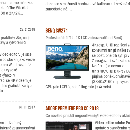
činách patrně málokdo
dokonce s možností hardwarové kalibrace. I když nák
torů The Wiz či da
zanedbatelné,...
 888 a 2K/2K...
27. 2. 2018
BenQ SW271
prakticky vše, co je
Profesionální třída 4K LCD zobrazovačů od BenQ.
avy a vytvoření či
4K resp. UHD rozlišení z
konzumní trh již našel 
video editoru je sice
se postupně trh sytí pr
m očíslován jako verze
Zareagoval i svět kabel
e pro Windows, jejíž
Netflix…) a novou vlnu „
ijak vysoké –
trh s 4K/UHD Blu-ray DV
jakýmkoliv
přijímá poněkud váhavěj
áci se 4K videem je
(3840x2160) mj. vyžadu
hlé grafické karty a
GPU (ale i CPU), kde filling rate je 4x větší...
tu.
14. 11. 2017
Adobe Premiere Pro CC 2018
Co nového přináší nejpoužívanější video editor v aktuál
m je již druhým
Video editor Adobe Pre
í interně zaznamenávat
update s označením r