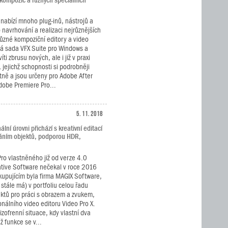
 kompozic a různých speciálních
.
nabízí mnoho plug-inů, nástrojů a
navrhování a realizaci nejrůznějších
různé kompoziční editory a video
vá sada VFX Suite pro Windows a
i zbrusu nových, ale i již v praxi
jejichž schopnosti si podrobněji
tně a jsou určeny pro Adobe After
Adobe Premiere Pro...
5. 11. 2018
ní úrovni přichází s kreativní editací
áním objektů, podporou HDR,
Pro vlastněného již od verze 4.0
tive Software nečekal v roce 2016
 kupujícím byla firma MAGIX Software,
 stále má) v portfoliu celou řadu
ktů pro práci s obrazem a zvukem,
nálního video editoru Video Pro X.
zofrenní situace, kdy vlastní dva
ž funkce se v...