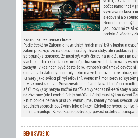
všimli, že v kasinech
počet kamer než v ji
vyvolává diskusi o n
sledování a o soukr
Nenechme se mýlit 
jsou povinné ze záko
podstatě všechny zú
kasino, zaměstnance i hráče.
Podle českého Zákona o hazardních hrách musí být v kasinu alespoň
zákon přikazuje, že na obraze musí být hrací stoly, ale i pokladny (n
spropitné) a dokonce, že musí být vidět číslice na ruletě, ale i na 
vlastní studio a více kamer, neboť jedna širokoúhlá kamera by všec
zachytit. V kasinech bývá často šero, atmosférické tmavé osvětlení
snímat s dostatečnými detaily nebo má ve tmě rozšuměný obraz, nem
Kamery jako svědci při vyšetřování. Pokud má monitorovací systém
hry se musí zastavit. Provozovatel musí archivovat i schéma monitor
až tři roky (aby nebylo možné například vynechat některé stoly a po
se záznamy (ale i osobní údaje hráčů) ukládají musí být na území Čes
k nim policie neměla přístup. Pamatujme, kamery mohou svědčit. 
soudních sporech používány jako důkazy. Kdekoli se hýbou peníze, j
nimi manipuluje. Každé kasino potřebuje pověst čistého a transpare
BenQ SW321C