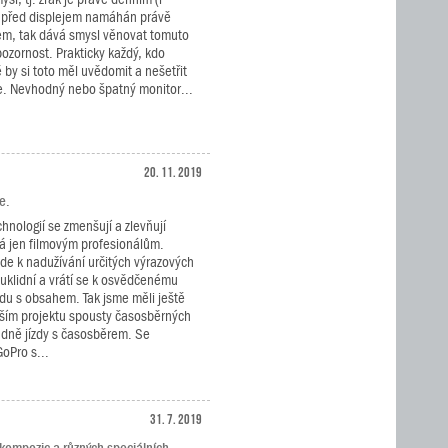
 před displejem namáhán právě
m, tak dává smysl věnovat tomuto
ozornost. Prakticky každý, kdo
by si toto měl uvědomit a nešetřit
e. Nevhodný nebo špatný monitor...
20. 11. 2019
e.
nologií se zmenšují a zlevňují
pná jen filmovým profesionálům.
de k nadužívání určitých výrazových
 uklidní a vrátí se k osvědčenému
adu s obsahem. Tak jsme měli ještě
jším projektu spousty časosběrných
adně jízdy s časosběrem. Se
oPro s...
31. 7. 2019