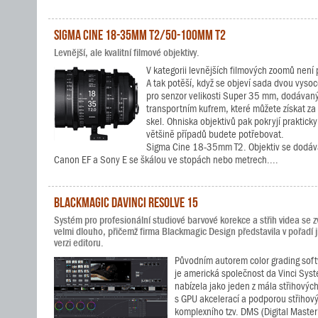
Sigma Cine 18-35mm T2/50-100mm T2
Levnější, ale kvalitní filmové objektivy.
V kategorii levnějších filmových zoomů není 
A tak potěší, když se objeví sada dvou vysoc
pro senzor velikosti Super 35 mm, dodávan
transportním kufrem, které můžete získat z
skel. Ohniska objektivů pak pokryjí prakticky
většině případů budete potřebovat.
Sigma Cine 18-35mm T2. Objektiv se dodává
Canon EF a Sony E se škálou ve stopách nebo metrech....
Blackmagic DaVinci Resolve 15
Systém pro profesionální studiové barvové korekce a střih videa se z
velmi dlouho, přičemž firma Blackmagic Design představila v pořadí j
verzi editoru.
Původním autorem color grading sof
je americká společnost da Vinci Sys
nabízela jako jeden z mála střihovýc
s GPU akcelerací a podporou střihový
komplexního tzv. DMS (Digital Master