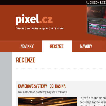
AUDIOZONE.CZ
Server o natáčení a zpracování videa
NOVINKY
RECENZE
NÁVODY
Recenze
Kamerové systémy - oči kasina
Jak kamerové systémy zajišťují miliony.
Férová hra znamená 
nepřežije žádné kasin