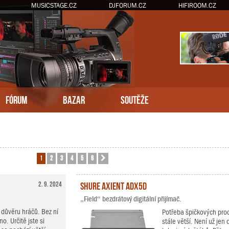
MUSICSTAGE.CZ
DJFORUM.CZ
HIFIROOM.CZ
FÓRUM
BAZAR
SOUTĚŽE
1
2
3
4
5
6
Další
2. 9. 2024
Shure Axient ADX5D
„Field“ bezdrátový digitální přijímač.
důvěru hráčů. Bez ní
Potřeba špičkových prod
o. Určitě jste si
stále větší. Není už je