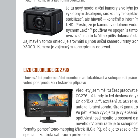
„Akční“ kamera s kvalitním obrazem.
Je tu nový model akční kamery s velkým j
výklopným displejem, širokoúhlým objektiv
stabilizací, ale hlavně – konečně s intern
UHD. Přesto, že je kamera v odolném vodo
bychom „akční“ používat ve spojení s tímt
uvozovkách a to kvůli ne příliš dokonalé sta
Zajímavé v tomto ohledu je srovnání s jinou akční kamerou firmy S
X3000. Kamera je zajímavým konceptem s dobrými...
EIZO ColorEdge CG279X
Univerzální profesionální monitor s autokalibrací a schopností prác
video postprodukci i tiskovou přípravu.
Před lety jsem měl tu čest pracovat
CG276, už tehdy to byl doslova dotyk
Úhlopříčka 27“, rozlišení 2560x144
autokalibrační sonda, široký gamut z
Po pěti letech vývoje tu je vylepšen
opět vlastnosti monitoru posouvá o n
nového? V první řadě je to schopnos
formáty pomocí tone-mapping křivek HLG a PQ, dále je to zase o něco
speciální kontrola saturací a překročení...