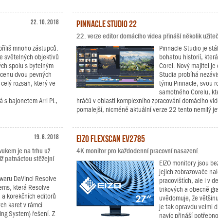
22. 10. 2018
Pinnacle Studio 22
22. verze editor domácího videa přináší několik užite
příliš mnoho zástupců.
Pinnacle Studio je stá
e světelných objektivů
bohatou historií, kter
ých spolu s bytelným
Corel. Nový majitel je 
a cenu dvou pevných
Studia probíhá nezávi
 celý rozsah, který ve
týmu Pinnacle, svou ro
samotného Corelu, kt
 s bajonetem Arri PL,
hráčů v oblasti komplexního zpracování domácího vide
pomalejší, nicméně aktuální verze 22 tento nemilý j
19. 6. 2018
EIZO FlexScan EV2785
vukem je na trhu už
4K monitor pro každodenní pracovní nasazení.
iž patnáctou stěžejní
EIZO monitory jsou b
jejich zobrazovače na
twaru DaVinci Resolve
pracovištích, ale i v 
tems, která Resolve
trikových a obecně gra
h a korekčních editorů
uvědomuje, že většinu
ch karet v rámci
je tak opravdu velmi d
ing System) řešení. Z
navíc přináší potřebn