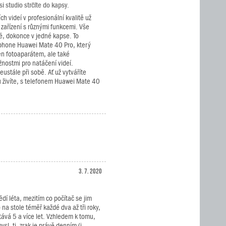
 studio strčíte do kapsy.
ch videí v profesionální kvalitě už
 zařízení s různými funkcemi. Vše
, dokonce v jedné kapse. To
hone Huawei Mate 40 Pro, který
en fotoaparátem, ale také
nostmi pro natáčení videí.
eustále při sobě. Ať už vytváříte
 živíte, s telefonem Huawei Mate 40
3. 7. 2020
ědí léta, mezitím co počítač se jim
na stole téměř každé dva až tři roky,
stává 5 a více let. Vzhledem k tomu,
sl, tj. zrak je právě denním (i