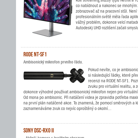
kde streaming služby typu Netflix a 
co nabídnout a nakonec se mnohým z
zobrazovač až na pracovní stůl. Není 
profesionálním světě měla řada aplik
vážný problém, dokonce velcí matad
Autodesk) UHD rozlišení začali smyslu
RODE NT-SF1
Ambisonický mikrofon prvního řádu.
Pokud nevíte, co je ambisonic
si následující řádky, které pře
recenzi na RODE NT-SF1. Pozn
zvuku pro virtuální realitu, a
dokonce výhodné používat ambisonický mikrofon nejen pro virtuální 
Od mona po ambisonic. Při natáčení videa je zpravidla potřeba maxi
na první plán natáčené akce. To znamená, že pomocí směrových a 
zaznamenáváme zvuk co nejvíc oproštěný o okolní...
Sony DSC-RX0 II