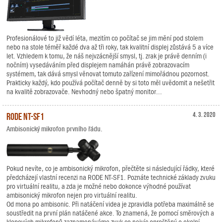
Profesionálové to již vědí léta, mezitím co počítač se jim mění pod stolem
nebo na stole téměř každé dva až tři roky, tak kvalitní displej zůstává 5 a více
let. Vzhledem k tomu, že náš nejvzácnější smysl, tj. zrak je právě denním (i
nočním) vysedáváním před displejem namáhán právě zobrazovacím
systémem, tak dává smysl věnovat tomuto zařízení mimořádnou pozornost.
Prakticky každý, kdo používá počítač denně by si toto měl uvědomit a nešetřit
na kvalitě zobrazovače. Nevhodný nebo špatný monitor...
RODE NT-SF1
4. 3. 2020
Ambisonický mikrofon prvního řádu.
Pokud nevíte, co je ambisonický mikrofon, přečtěte si následující řádky, které
předcházejí vlastní recenzi na RODE NT-SF1. Poznáte technické základy zvuku
pro virtuální realitu, a zda je možné nebo dokonce výhodné používat
ambisonický mikrofon nejen pro virtuální realitu.
Od mona po ambisonic. Při natáčení videa je zpravidla potřeba maximálně se
soustředit na první plán natáčené akce. To znamená, že pomocí směrových a