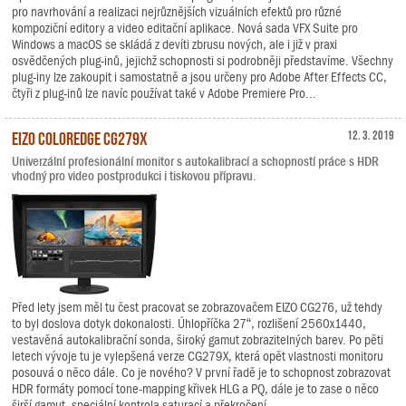
pro navrhování a realizaci nejrůznějších vizuálních efektů pro různé
kompoziční editory a video editační aplikace. Nová sada VFX Suite pro
Windows a macOS se skládá z devíti zbrusu nových, ale i již v praxi
osvědčených plug-inů, jejichž schopnosti si podrobněji představíme. Všechny
plug-iny lze zakoupit i samostatně a jsou určeny pro Adobe After Effects CC,
čtyři z plug-inů lze navíc používat také v Adobe Premiere Pro...
EIZO ColorEdge CG279X
12. 3. 2019
Univerzální profesionální monitor s autokalibrací a schopností práce s HDR
vhodný pro video postprodukci i tiskovou přípravu.
Před lety jsem měl tu čest pracovat se zobrazovačem EIZO CG276, už tehdy
to byl doslova dotyk dokonalosti. Úhlopříčka 27“, rozlišení 2560x1440,
vestavěná autokalibrační sonda, široký gamut zobrazitelných barev. Po pěti
letech vývoje tu je vylepšená verze CG279X, která opět vlastnosti monitoru
posouvá o něco dále. Co je nového? V první řadě je to schopnost zobrazovat
HDR formáty pomocí tone-mapping křivek HLG a PQ, dále je to zase o něco
širší gamut, speciální kontrola saturací a překročení...