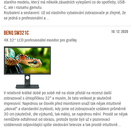
starého modelu, který má několik zásadních vylepšení co do spotřeby, USB-
C, ale i rozsahu gamutu.
Rozbalení a sestavení. Už od vlastního vybalování zobrazovače je zřejmé, že
se jedná o profesionální a...
BenQ SW321C
10. 12. 2020
4K 32“ LCD profesionální monitor pro grafiky.
V relativně krátké době po sobě mě na stole přistál na recenzi další
zobrazovač s úhlopříčkou 32“ a musím, že tato velikost je skutečně
impresivní. Najednou se člověk před monitorem snaží tak nějak intuitivně
„skovat“ a standardní zvyklosti, kdy jsme od zobrazovače vzdáleni průměrně
30 cm (skutečně, dle výzkumů, tak málo), se najednou mění. Prostě se nějak
nemůžete odtáhnout od obrazu, protože byste byli už v pozorovací
vzdálenosti odpovídající spíše sledování televize a tak prostě intuitivně...