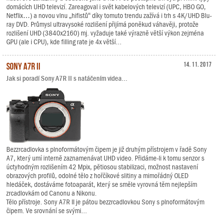
domácích UHD televizí. Zareagoval i svět kabelových televizí (UPC, HBO GO,
Netflix…) a novou vlnu „hifistů“ díky tomuto trendu zažívá i trh s 4K/UHD Blu-
ray DVD. Průmysl ultravysoké rozlišení přijímá poněkud váhavěji, protože
rozlišení UHD (3840x2160) mj. vyžaduje také výrazně větší výkon zejména
GPU (ale i CPU), kde filling rate je 4x větší...
Sony A7R II
14. 11. 2017
Jak si poradí Sony A7R II s natáčením videa...
Bezzrcadlovka s plnoformátovým čipem je již druhým přístrojem v řadě Sony
A7, který umí interně zaznamenávat UHD video. Přidáme-li k tomu senzor s
úctyhodným rozlišením 42 Mpix, pětiosou stabilizaci, možnost nastavení
obrazových profilů, odolné tělo z hořčíkové slitiny a mimořádný OLED
hledáček, dostáváme fotoaparát, který se směle vyrovná těm nejlepším
zrcadlovkám od Canonu a Nikonu.
Tělo přístroje. Sony A7R II je pátou bezzrcadlovkou Sony s plnoformátovým
čipem. Ve srovnání se svými...