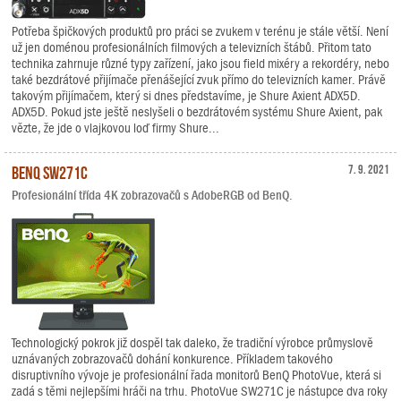
Potřeba špičkových produktů pro práci se zvukem v terénu je stále větší. Není
už jen doménou profesionálních filmových a televizních štábů. Přitom tato
technika zahrnuje různé typy zařízení, jako jsou field mixéry a rekordéry, nebo
také bezdrátové přijímače přenášející zvuk přímo do televizních kamer. Právě
takovým přijímačem, který si dnes představíme, je Shure Axient ADX5D.
ADX5D. Pokud jste ještě neslyšeli o bezdrátovém systému Shure Axient, pak
vězte, že jde o vlajkovou loď firmy Shure...
BenQ SW271C
7. 9. 2021
Profesionální třída 4K zobrazovačů s AdobeRGB od BenQ.
Technologický pokrok již dospěl tak daleko, že tradiční výrobce průmyslově
uznávaných zobrazovačů dohání konkurence. Příkladem takového
disruptivního vývoje je profesionální řada monitorů BenQ PhotoVue, která si
zadá s těmi nejlepšími hráči na trhu. PhotoVue SW271C je nástupce dva roky