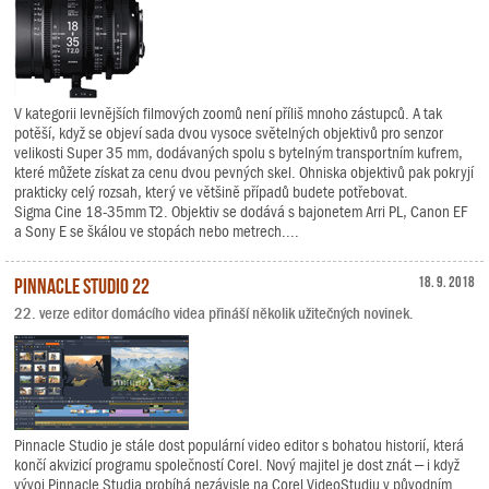
V kategorii levnějších filmových zoomů není příliš mnoho zástupců. A tak
potěší, když se objeví sada dvou vysoce světelných objektivů pro senzor
velikosti Super 35 mm, dodávaných spolu s bytelným transportním kufrem,
které můžete získat za cenu dvou pevných skel. Ohniska objektivů pak pokryjí
prakticky celý rozsah, který ve většině případů budete potřebovat.
Sigma Cine 18-35mm T2. Objektiv se dodává s bajonetem Arri PL, Canon EF
a Sony E se škálou ve stopách nebo metrech....
Pinnacle Studio 22
18. 9. 2018
22. verze editor domácího videa přináší několik užitečných novinek.
Pinnacle Studio je stále dost populární video editor s bohatou historií, která
končí akvizicí programu společností Corel. Nový majitel je dost znát – i když
vývoj Pinnacle Studia probíhá nezávisle na Corel VideoStudiu v původním