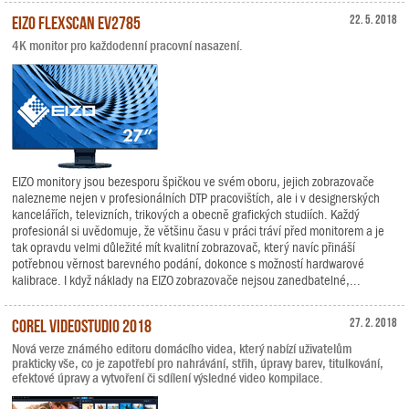
EIZO FlexScan EV2785
22. 5. 2018
4K monitor pro každodenní pracovní nasazení.
EIZO monitory jsou bezesporu špičkou ve svém oboru, jejich zobrazovače
nalezneme nejen v profesionálních DTP pracovištích, ale i v designerských
kancelářích, televizních, trikových a obecně grafických studiích. Každý
profesionál si uvědomuje, že většinu času v práci tráví před monitorem a je
tak opravdu velmi důležité mít kvalitní zobrazovač, který navíc přináší
potřebnou věrnost barevného podání, dokonce s možností hardwarové
kalibrace. I když náklady na EIZO zobrazovače nejsou zanedbatelné,...
Corel VideoStudio 2018
27. 2. 2018
Nová verze známého editoru domácího videa, který nabízí uživatelům
prakticky vše, co je zapotřebí pro nahrávání, střih, úpravy barev, titulkování,
efektové úpravy a vytvoření či sdílení výsledné video kompilace.