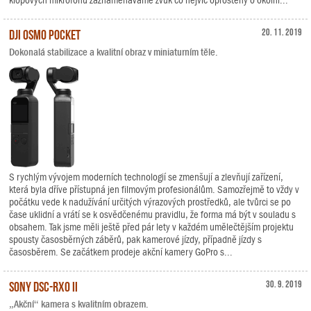
klopových mikrofonů zaznamenáváme zvuk co nejvíc oproštěný o okolní...
DJI Osmo Pocket
20. 11. 2019
Dokonalá stabilizace a kvalitní obraz v miniaturním těle.
S rychlým vývojem moderních technologií se zmenšují a zlevňují zařízení,
která byla dříve přístupná jen filmovým profesionálům. Samozřejmě to vždy v
počátku vede k nadužívání určitých výrazových prostředků, ale tvůrci se po
čase uklidní a vrátí se k osvědčenému pravidlu, že forma má být v souladu s
obsahem. Tak jsme měli ještě před pár lety v každém umělečtějším projektu
spousty časosběrných záběrů, pak kamerové jízdy, případně jízdy s
časosběrem. Se začátkem prodeje akční kamery GoPro s...
Sony DSC-RX0 II
30. 9. 2019
„Akční“ kamera s kvalitním obrazem.