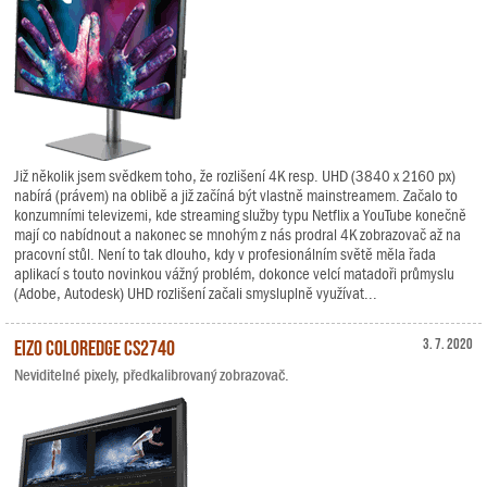
Již několik jsem svědkem toho, že rozlišení 4K resp. UHD (3840 x 2160 px)
nabírá (právem) na oblibě a již začíná být vlastně mainstreamem. Začalo to
konzumními televizemi, kde streaming služby typu Netflix a YouTube konečně
mají co nabídnout a nakonec se mnohým z nás prodral 4K zobrazovač až na
pracovní stůl. Není to tak dlouho, kdy v profesionálním světě měla řada
aplikací s touto novinkou vážný problém, dokonce velcí matadoři průmyslu
(Adobe, Autodesk) UHD rozlišení začali smysluplně využívat...
EIZO ColorEdge CS2740
3. 7. 2020
Neviditelné pixely, předkalibrovaný zobrazovač.