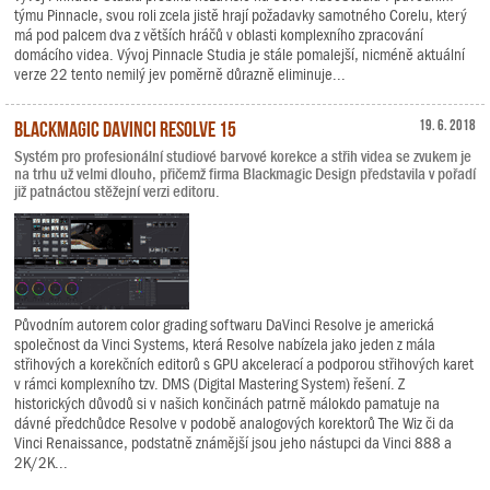
týmu Pinnacle, svou roli zcela jistě hrají požadavky samotného Corelu, který
má pod palcem dva z větších hráčů v oblasti komplexního zpracování
domácího videa. Vývoj Pinnacle Studia je stále pomalejší, nicméně aktuální
verze 22 tento nemilý jev poměrně důrazně eliminuje...
Blackmagic DaVinci Resolve 15
19. 6. 2018
Systém pro profesionální studiové barvové korekce a střih videa se zvukem je
na trhu už velmi dlouho, přičemž firma Blackmagic Design představila v pořadí
již patnáctou stěžejní verzi editoru.
Původním autorem color grading softwaru DaVinci Resolve je americká
společnost da Vinci Systems, která Resolve nabízela jako jeden z mála
střihových a korekčních editorů s GPU akcelerací a podporou střihových karet
v rámci komplexního tzv. DMS (Digital Mastering System) řešení. Z
historických důvodů si v našich končinách patrně málokdo pamatuje na
dávné předchůdce Resolve v podobě analogových korektorů The Wiz či da
Vinci Renaissance, podstatně známější jsou jeho nástupci da Vinci 888 a
2K/2K...