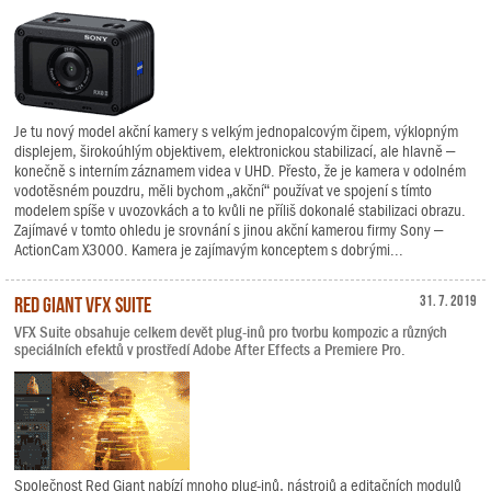
Je tu nový model akční kamery s velkým jednopalcovým čipem, výklopným
displejem, širokoúhlým objektivem, elektronickou stabilizací, ale hlavně –
konečně s interním záznamem videa v UHD. Přesto, že je kamera v odolném
vodotěsném pouzdru, měli bychom „akční“ používat ve spojení s tímto
modelem spíše v uvozovkách a to kvůli ne příliš dokonalé stabilizaci obrazu.
Zajímavé v tomto ohledu je srovnání s jinou akční kamerou firmy Sony –
ActionCam X3000. Kamera je zajímavým konceptem s dobrými...
Red Giant VFX Suite
31. 7. 2019
VFX Suite obsahuje celkem devět plug-inů pro tvorbu kompozic a různých
speciálních efektů v prostředí Adobe After Effects a Premiere Pro.
Společnost Red Giant nabízí mnoho plug-inů, nástrojů a editačních modulů