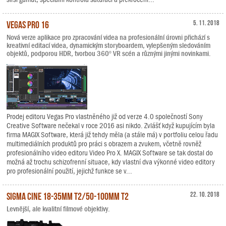
Vegas Pro 16
5. 11. 2018
Nová verze aplikace pro zpracování videa na profesionální úrovni přichází s
kreativní editací videa, dynamickým storyboardem, vylepšeným sledováním
objektů, podporou HDR, tvorbou 360º VR scén a různými jinými novinkami.
Prodej editoru Vegas Pro vlastněného již od verze 4.0 společností Sony
Creative Software nečekal v roce 2016 asi nikdo. Zvlášť když kupujícím byla
firma MAGIX Software, která již tehdy měla (a stále má) v portfoliu celou řadu
multimediálních produktů pro práci s obrazem a zvukem, včetně rovněž
profesionálního video editoru Video Pro X. MAGIX Software se tak dostal do
možná až trochu schizofrenní situace, kdy vlastní dva výkonné video editory
pro profesionální použití, jejichž funkce se v...
Sigma Cine 18-35mm T2/50-100mm T2
22. 10. 2018
Levnější, ale kvalitní filmové objektivy.