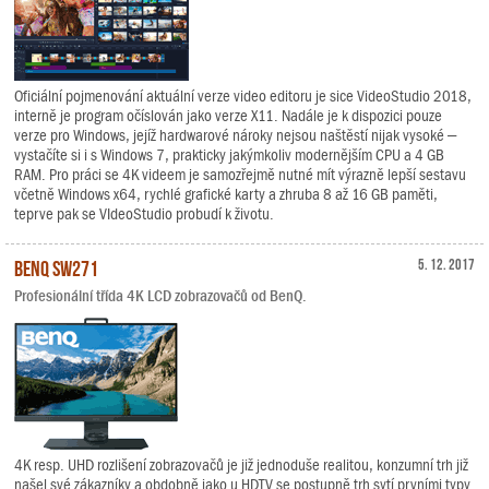
Oficiální pojmenování aktuální verze video editoru je sice VideoStudio 2018,
interně je program očíslován jako verze X11. Nadále je k dispozici pouze
verze pro Windows, jejíž hardwarové nároky nejsou naštěstí nijak vysoké –
vystačíte si i s Windows 7, prakticky jakýmkoliv modernějším CPU a 4 GB
RAM. Pro práci se 4K videem je samozřejmě nutné mít výrazně lepší sestavu
včetně Windows x64, rychlé grafické karty a zhruba 8 až 16 GB paměti,
teprve pak se VIdeoStudio probudí k životu.
BenQ SW271
5. 12. 2017
Profesionální třída 4K LCD zobrazovačů od BenQ.
4K resp. UHD rozlišení zobrazovačů je již jednoduše realitou, konzumní trh již
našel své zákazníky a obdobně jako u HDTV se postupně trh sytí prvními typy