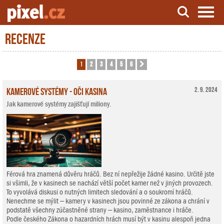
Recenze
Server o natáčení a zpracování videa
1
2
3
4
5
6
Další
Kamerové systémy - oči kasina
2. 9. 2024
Jak kamerové systémy zajišťují miliony.
Férová hra znamená důvěru hráčů. Bez ní nepřežije žádné kasino. Určitě jste
si všimli, že v kasinech se nachází větší počet kamer než v jiných provozech.
To vyvolává diskusi o nutných limitech sledování a o soukromí hráčů.
Nenechme se mýlit – kamery v kasinech jsou povinné ze zákona a chrání v
podstatě všechny zúčastněné strany – kasino, zaměstnance i hráče.
Podle českého Zákona o hazardních hrách musí být v kasinu alespoň jedna