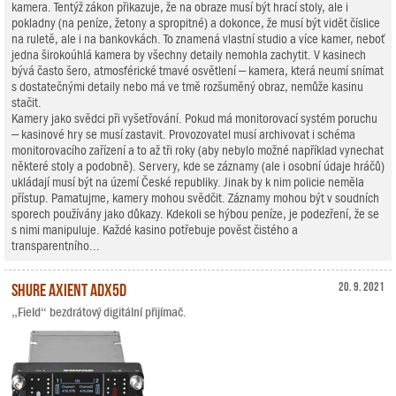
kamera. Tentýž zákon přikazuje, že na obraze musí být hrací stoly, ale i
pokladny (na peníze, žetony a spropitné) a dokonce, že musí být vidět číslice
na ruletě, ale i na bankovkách. To znamená vlastní studio a více kamer, neboť
jedna širokoúhlá kamera by všechny detaily nemohla zachytit. V kasinech
bývá často šero, atmosférické tmavé osvětlení – kamera, která neumí snímat
s dostatečnými detaily nebo má ve tmě rozšuměný obraz, nemůže kasinu
stačit.
Kamery jako svědci při vyšetřování. Pokud má monitorovací systém poruchu
– kasinové hry se musí zastavit. Provozovatel musí archivovat i schéma
monitorovacího zařízení a to až tři roky (aby nebylo možné například vynechat
některé stoly a podobně). Servery, kde se záznamy (ale i osobní údaje hráčů)
ukládají musí být na území České republiky. Jinak by k nim policie neměla
přístup. Pamatujme, kamery mohou svědčit. Záznamy mohou být v soudních
sporech používány jako důkazy. Kdekoli se hýbou peníze, je podezření, že se
s nimi manipuluje. Každé kasino potřebuje pověst čistého a
transparentního...
Shure Axient ADX5D
20. 9. 2021
„Field“ bezdrátový digitální přijímač.