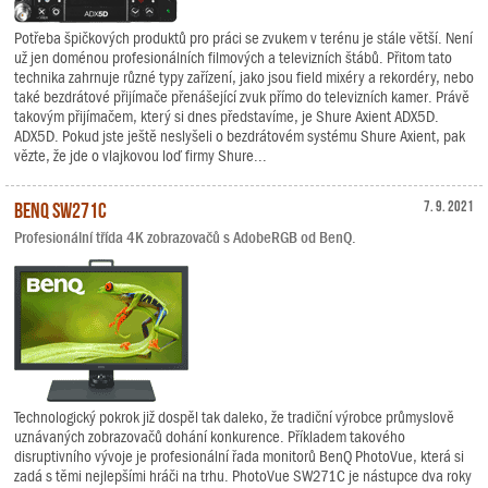
Potřeba špičkových produktů pro práci se zvukem v terénu je stále větší. Není
už jen doménou profesionálních filmových a televizních štábů. Přitom tato
technika zahrnuje různé typy zařízení, jako jsou field mixéry a rekordéry, nebo
také bezdrátové přijímače přenášející zvuk přímo do televizních kamer. Právě
takovým přijímačem, který si dnes představíme, je Shure Axient ADX5D.
ADX5D. Pokud jste ještě neslyšeli o bezdrátovém systému Shure Axient, pak
vězte, že jde o vlajkovou loď firmy Shure...
BenQ SW271C
7. 9. 2021
Profesionální třída 4K zobrazovačů s AdobeRGB od BenQ.
Technologický pokrok již dospěl tak daleko, že tradiční výrobce průmyslově
uznávaných zobrazovačů dohání konkurence. Příkladem takového
disruptivního vývoje je profesionální řada monitorů BenQ PhotoVue, která si
zadá s těmi nejlepšími hráči na trhu. PhotoVue SW271C je nástupce dva roky