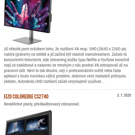
Již několik jsem svědkem toho, že rozlišení 4K resp. UHD (3840 x 2160 px)
nabírá (právem) na oblibě a již začíná být vlastně mainstreamem. Začalo to
konzumními televizemi, kde streaming služby typu Netflix a YouTube konečně
mají co nabídnout a nakonec se mnohým z nás prodral 4K zobrazovač až na
pracovní stůl. Není to tak dlouho, kdy v profesionálním světě měla řada
aplikací s touto novinkou vážný problém, dokonce velcí matadoři průmyslu
(Adobe, Autodesk) UHD rozlišení začali smysluplně využívat...
EIZO ColorEdge CS2740
3. 7. 2020
Neviditelné pixely, předkalibrovaný zobrazovač.