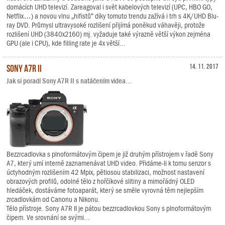
domácích UHD televizí. Zareagoval i svět kabelových televizí (UPC, HBO GO,
Netflix…) a novou vlnu „hifistů“ díky tomuto trendu zažívá i trh s 4K/UHD Blu-
ray DVD. Průmysl ultravysoké rozlišení přijímá poněkud váhavěji, protože
rozlišení UHD (3840x2160) mj. vyžaduje také výrazně větší výkon zejména
GPU (ale i CPU), kde filling rate je 4x větší...
Sony A7R II
14. 11. 2017
Jak si poradí Sony A7R II s natáčením videa...
Bezzrcadlovka s plnoformátovým čipem je již druhým přístrojem v řadě Sony
A7, který umí interně zaznamenávat UHD video. Přidáme-li k tomu senzor s
úctyhodným rozlišením 42 Mpix, pětiosou stabilizaci, možnost nastavení
obrazových profilů, odolné tělo z hořčíkové slitiny a mimořádný OLED
hledáček, dostáváme fotoaparát, který se směle vyrovná těm nejlepším
zrcadlovkám od Canonu a Nikonu.
Tělo přístroje. Sony A7R II je pátou bezzrcadlovkou Sony s plnoformátovým
čipem. Ve srovnání se svými...