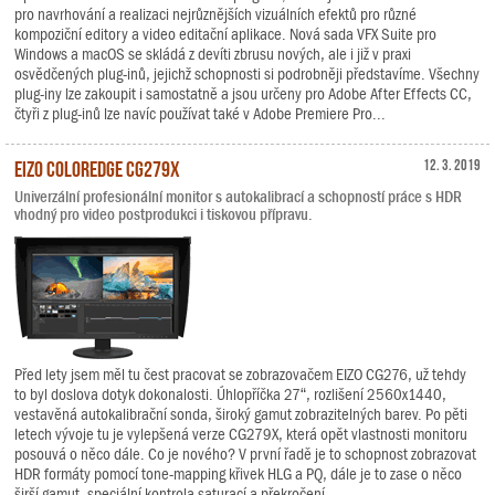
pro navrhování a realizaci nejrůznějších vizuálních efektů pro různé
kompoziční editory a video editační aplikace. Nová sada VFX Suite pro
Windows a macOS se skládá z devíti zbrusu nových, ale i již v praxi
osvědčených plug-inů, jejichž schopnosti si podrobněji představíme. Všechny
plug-iny lze zakoupit i samostatně a jsou určeny pro Adobe After Effects CC,
čtyři z plug-inů lze navíc používat také v Adobe Premiere Pro...
EIZO ColorEdge CG279X
12. 3. 2019
Univerzální profesionální monitor s autokalibrací a schopností práce s HDR
vhodný pro video postprodukci i tiskovou přípravu.
Před lety jsem měl tu čest pracovat se zobrazovačem EIZO CG276, už tehdy
to byl doslova dotyk dokonalosti. Úhlopříčka 27“, rozlišení 2560x1440,
vestavěná autokalibrační sonda, široký gamut zobrazitelných barev. Po pěti
letech vývoje tu je vylepšená verze CG279X, která opět vlastnosti monitoru
posouvá o něco dále. Co je nového? V první řadě je to schopnost zobrazovat
HDR formáty pomocí tone-mapping křivek HLG a PQ, dále je to zase o něco
širší gamut, speciální kontrola saturací a překročení...