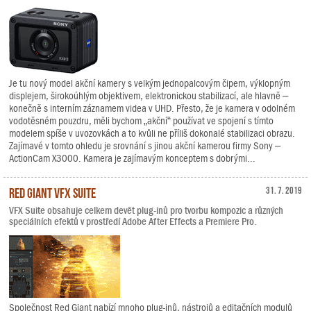
Je tu nový model akční kamery s velkým jednopalcovým čipem, výklopným
displejem, širokoúhlým objektivem, elektronickou stabilizací, ale hlavně –
konečně s interním záznamem videa v UHD. Přesto, že je kamera v odolném
vodotěsném pouzdru, měli bychom „akční“ používat ve spojení s tímto
modelem spíše v uvozovkách a to kvůli ne příliš dokonalé stabilizaci obrazu.
Zajímavé v tomto ohledu je srovnání s jinou akční kamerou firmy Sony –
ActionCam X3000. Kamera je zajímavým konceptem s dobrými...
Red Giant VFX Suite
31. 7. 2019
VFX Suite obsahuje celkem devět plug-inů pro tvorbu kompozic a různých
speciálních efektů v prostředí Adobe After Effects a Premiere Pro.
Společnost Red Giant nabízí mnoho plug-inů, nástrojů a editačních modulů