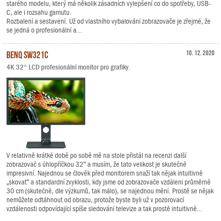
starého modelu, který má několik zásadních vylepšení co do spotřeby, USB-
C, ale i rozsahu gamutu.
Rozbalení a sestavení. Už od vlastního vybalování zobrazovače je zřejmé, že
se jedná o profesionální a...
BenQ SW321C
10. 12. 2020
4K 32“ LCD profesionální monitor pro grafiky.
V relativně krátké době po sobě mě na stole přistál na recenzi další
zobrazovač s úhlopříčkou 32“ a musím, že tato velikost je skutečně
impresivní. Najednou se člověk před monitorem snaží tak nějak intuitivně
„skovat“ a standardní zvyklosti, kdy jsme od zobrazovače vzdáleni průměrně
30 cm (skutečně, dle výzkumů, tak málo), se najednou mění. Prostě se nějak
nemůžete odtáhnout od obrazu, protože byste byli už v pozorovací
vzdálenosti odpovídající spíše sledování televize a tak prostě intuitivně...