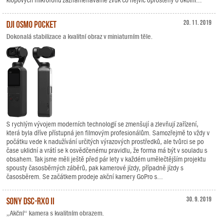
klopových mikrofonů zaznamenáváme zvuk co nejvíc oproštěný o okolní...
DJI Osmo Pocket
20. 11. 2019
Dokonalá stabilizace a kvalitní obraz v miniaturním těle.
S rychlým vývojem moderních technologií se zmenšují a zlevňují zařízení,
která byla dříve přístupná jen filmovým profesionálům. Samozřejmě to vždy v
počátku vede k nadužívání určitých výrazových prostředků, ale tvůrci se po
čase uklidní a vrátí se k osvědčenému pravidlu, že forma má být v souladu s
obsahem. Tak jsme měli ještě před pár lety v každém umělečtějším projektu
spousty časosběrných záběrů, pak kamerové jízdy, případně jízdy s
časosběrem. Se začátkem prodeje akční kamery GoPro s...
Sony DSC-RX0 II
30. 9. 2019
„Akční“ kamera s kvalitním obrazem.