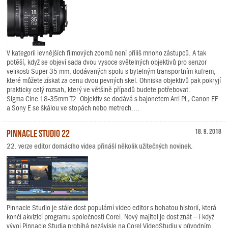
V kategorii levnějších filmových zoomů není příliš mnoho zástupců. A tak
potěší, když se objeví sada dvou vysoce světelných objektivů pro senzor
velikosti Super 35 mm, dodávaných spolu s bytelným transportním kufrem,
které můžete získat za cenu dvou pevných skel. Ohniska objektivů pak pokryjí
prakticky celý rozsah, který ve většině případů budete potřebovat.
Sigma Cine 18-35mm T2. Objektiv se dodává s bajonetem Arri PL, Canon EF
a Sony E se škálou ve stopách nebo metrech....
Pinnacle Studio 22
18. 9. 2018
22. verze editor domácího videa přináší několik užitečných novinek.
Pinnacle Studio je stále dost populární video editor s bohatou historií, která
končí akvizicí programu společností Corel. Nový majitel je dost znát – i když
vývoj Pinnacle Studia probíhá nezávisle na Corel VideoStudiu v původním