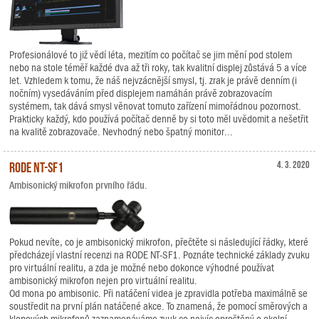
Profesionálové to již vědí léta, mezitím co počítač se jim mění pod stolem
nebo na stole téměř každé dva až tři roky, tak kvalitní displej zůstává 5 a více
let. Vzhledem k tomu, že náš nejvzácnější smysl, tj. zrak je právě denním (i
nočním) vysedáváním před displejem namáhán právě zobrazovacím
systémem, tak dává smysl věnovat tomuto zařízení mimořádnou pozornost.
Prakticky každý, kdo používá počítač denně by si toto měl uvědomit a nešetřit
na kvalitě zobrazovače. Nevhodný nebo špatný monitor...
RODE NT-SF1
4. 3. 2020
Ambisonický mikrofon prvního řádu.
Pokud nevíte, co je ambisonický mikrofon, přečtěte si následující řádky, které
předcházejí vlastní recenzi na RODE NT-SF1. Poznáte technické základy zvuku
pro virtuální realitu, a zda je možné nebo dokonce výhodné používat
ambisonický mikrofon nejen pro virtuální realitu.
Od mona po ambisonic. Při natáčení videa je zpravidla potřeba maximálně se
soustředit na první plán natáčené akce. To znamená, že pomocí směrových a