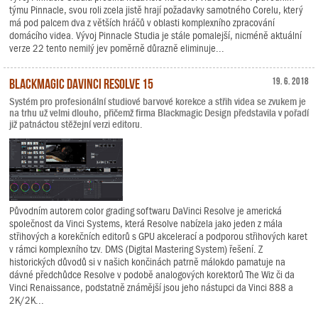
týmu Pinnacle, svou roli zcela jistě hrají požadavky samotného Corelu, který
má pod palcem dva z větších hráčů v oblasti komplexního zpracování
domácího videa. Vývoj Pinnacle Studia je stále pomalejší, nicméně aktuální
verze 22 tento nemilý jev poměrně důrazně eliminuje...
Blackmagic DaVinci Resolve 15
19. 6. 2018
Systém pro profesionální studiové barvové korekce a střih videa se zvukem je
na trhu už velmi dlouho, přičemž firma Blackmagic Design představila v pořadí
již patnáctou stěžejní verzi editoru.
Původním autorem color grading softwaru DaVinci Resolve je americká
společnost da Vinci Systems, která Resolve nabízela jako jeden z mála
střihových a korekčních editorů s GPU akcelerací a podporou střihových karet
v rámci komplexního tzv. DMS (Digital Mastering System) řešení. Z
historických důvodů si v našich končinách patrně málokdo pamatuje na
dávné předchůdce Resolve v podobě analogových korektorů The Wiz či da
Vinci Renaissance, podstatně známější jsou jeho nástupci da Vinci 888 a
2K/2K...