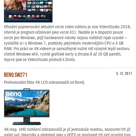
Oficiální pojmenování aktuální verze video editoru je sice VideoStudio 2018,
interně je program očíslován jako verze X11. Nadále je k dispozici pouze
verze pro Windows, jejíž hardwarové nároky nejsou naštěstí nijak vysoké –
vystačíte si i s Windows 7, prakticky jakýmkoliv modernějším CPU a 4 GB
RAM. Pro práci se 4K videem je samozřejmě nutné mít výrazně lepší sestavu
včetně Windows x64, rychlé grafické karty a zhruba 8 až 16 GB paměti,
teprve pak se VIdeoStudio probudí k životu.
BenQ SW271
5. 12. 2017
Profesionální třída 4K LCD zobrazovačů od BenQ.
4K resp. UHD rozlišení zobrazovačů je již jednoduše realitou, konzumní trh již
našel své zákazníky a obdobně jako u HDTV se postupně trh sytí prvními typy