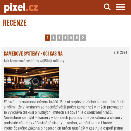
Recenze
Server o natáčení a zpracování videa
1
2
3
4
5
6
Další
Kamerové systémy - oči kasina
2. 9. 2024
Jak kamerové systémy zajišťují miliony.
Férová hra znamená důvěru hráčů. Bez ní nepřežije žádné kasino. Určitě jste
si všimli, že v kasinech se nachází větší počet kamer než v jiných provozech.
To vyvolává diskusi o nutných limitech sledování a o soukromí hráčů.
Nenechme se mýlit – kamery v kasinech jsou povinné ze zákona a chrání v
podstatě všechny zúčastněné strany – kasino, zaměstnance i hráče.
Podle českého Zákona o hazardních hrách musí být v kasinu alespoň jedna