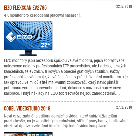
EIZO FlexScan EV2785
22. 5. 2018
4K monitor pro každodenní pracovní nasazení.
EIZO monitory jsou bezesporu špičkou ve svém oboru, jejich zobrazovače
nalezneme nejen v profesionálních DTP pracovištích, ale i v designerských
kancelářích, televizních, trikových a obecně grafických studiích. Každý
profesionál si uvědomuje, že většinu času v práci tráví před monitorem a je
tak opravdu velmi důležité mít kvalitní zobrazovač, který navíc přináší
potřebnou věrnost barevného podání, dokonce s možností hardwarové
kalibrace. I když náklady na EIZO zobrazovače nejsou zanedbatelné,...
Corel VideoStudio 2018
27. 2. 2018
Nová verze známého editoru domácího videa, který nabízí uživatelům
prakticky vše, co je zapotřebí pro nahrávání, střih, úpravy barev, titulkování,
efektové úpravy a vytvoření či sdílení výsledné video kompilace.