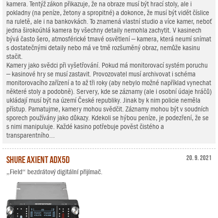
kamera. Tentýž zákon přikazuje, že na obraze musí být hrací stoly, ale i
pokladny (na peníze, žetony a spropitné) a dokonce, že musí být vidět číslice
na ruletě, ale i na bankovkách. To znamená vlastní studio a více kamer, neboť
jedna širokoúhlá kamera by všechny detaily nemohla zachytit. V kasinech
bývá často šero, atmosférické tmavé osvětlení – kamera, která neumí snímat
s dostatečnými detaily nebo má ve tmě rozšuměný obraz, nemůže kasinu
stačit.
Kamery jako svědci při vyšetřování. Pokud má monitorovací systém poruchu
– kasinové hry se musí zastavit. Provozovatel musí archivovat i schéma
monitorovacího zařízení a to až tři roky (aby nebylo možné například vynechat
některé stoly a podobně). Servery, kde se záznamy (ale i osobní údaje hráčů)
ukládají musí být na území České republiky. Jinak by k nim policie neměla
přístup. Pamatujme, kamery mohou svědčit. Záznamy mohou být v soudních
sporech používány jako důkazy. Kdekoli se hýbou peníze, je podezření, že se
s nimi manipuluje. Každé kasino potřebuje pověst čistého a
transparentního...
Shure Axient ADX5D
20. 9. 2021
„Field“ bezdrátový digitální přijímač.