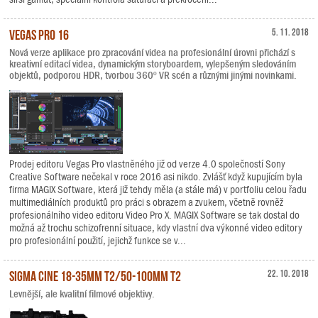
Vegas Pro 16
5. 11. 2018
Nová verze aplikace pro zpracování videa na profesionální úrovni přichází s
kreativní editací videa, dynamickým storyboardem, vylepšeným sledováním
objektů, podporou HDR, tvorbou 360º VR scén a různými jinými novinkami.
Prodej editoru Vegas Pro vlastněného již od verze 4.0 společností Sony
Creative Software nečekal v roce 2016 asi nikdo. Zvlášť když kupujícím byla
firma MAGIX Software, která již tehdy měla (a stále má) v portfoliu celou řadu
multimediálních produktů pro práci s obrazem a zvukem, včetně rovněž
profesionálního video editoru Video Pro X. MAGIX Software se tak dostal do
možná až trochu schizofrenní situace, kdy vlastní dva výkonné video editory
pro profesionální použití, jejichž funkce se v...
Sigma Cine 18-35mm T2/50-100mm T2
22. 10. 2018
Levnější, ale kvalitní filmové objektivy.