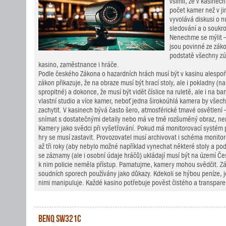
všimli, že v kasinech
počet kamer než v ji
vyvolává diskusi o n
sledování a o soukr
Nenechme se mýlit 
jsou povinné ze záko
podstatě všechny zú
kasino, zaměstnance i hráče.
Podle českého Zákona o hazardních hrách musí být v kasinu alespoň
zákon přikazuje, že na obraze musí být hrací stoly, ale i pokladny (n
spropitné) a dokonce, že musí být vidět číslice na ruletě, ale i na 
vlastní studio a více kamer, neboť jedna širokoúhlá kamera by všec
zachytit. V kasinech bývá často šero, atmosférické tmavé osvětlení
snímat s dostatečnými detaily nebo má ve tmě rozšuměný obraz, nem
Kamery jako svědci při vyšetřování. Pokud má monitorovací systém
hry se musí zastavit. Provozovatel musí archivovat i schéma monitor
až tři roky (aby nebylo možné například vynechat některé stoly a po
se záznamy (ale i osobní údaje hráčů) ukládají musí být na území Čes
k nim policie neměla přístup. Pamatujme, kamery mohou svědčit. 
soudních sporech používány jako důkazy. Kdekoli se hýbou peníze, j
nimi manipuluje. Každé kasino potřebuje pověst čistého a transpare
BenQ SW321C