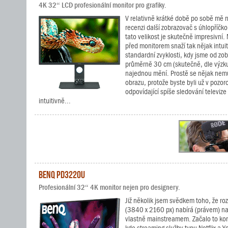
4K 32“ LCD profesionální monitor pro grafiky.
V relativně krátké době po sobě mě na
recenzi další zobrazovač s úhlopříčk
tato velikost je skutečně impresivní
před monitorem snaží tak nějak intui
standardní zvyklosti, kdy jsme od zo
průměrně 30 cm (skutečně, dle výzku
najednou mění. Prostě se nějak nem
obrazu, protože byste byli už v pozor
odpovídající spíše sledování televize
intuitivně...
BenQ PD3220U
Profesionální 32“ 4K monitor nejen pro designery.
Již několik jsem svědkem toho, že ro
(3840 x 2160 px) nabírá (právem) na o
vlastně mainstreamem. Začalo to ko