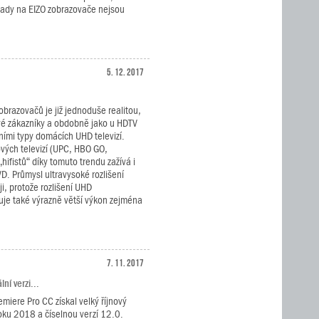
lady na EIZO zobrazovače nejsou
5. 12. 2017
obrazovačů je již jednoduše realitou,
své zákazníky a obdobně jako u HDTV
vními typy domácích UHD televizí.
ových televizí (UPC, HBO GO,
hifistů“ díky tomuto trendu zažívá i
D. Průmysl ultravysoké rozlišení
i, protože rozlišení UHD
je také výrazně větší výkon zejména
7. 11. 2017
ní verzi...
miere Pro CC získal velký říjnový
oku 2018 a číselnou verzí 12.0.