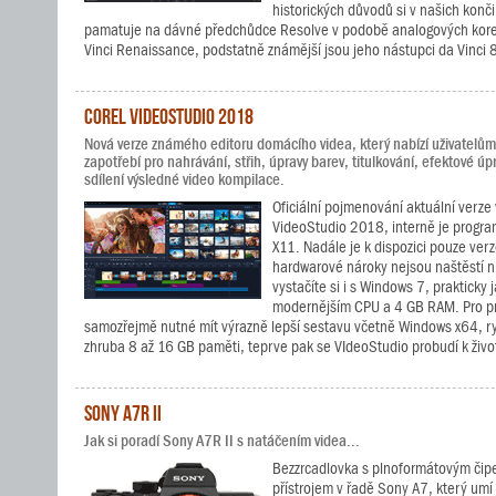
historických důvodů si v našich kon
pamatuje na dávné předchůdce Resolve v podobě analogových korek
Vinci Renaissance, podstatně známější jsou jeho nástupci da Vinci
Corel VideoStudio 2018
Nová verze známého editoru domácího videa, který nabízí uživatelům 
zapotřebí pro nahrávání, střih, úpravy barev, titulkování, efektové úpr
sdílení výsledné video kompilace.
Oficiální pojmenování aktuální verze 
VideoStudio 2018, interně je progra
X11. Nadále je k dispozici pouze verz
hardwarové nároky nejsou naštěstí n
vystačíte si i s Windows 7, prakticky 
modernějším CPU a 4 GB RAM. Pro pr
samozřejmě nutné mít výrazně lepší sestavu včetně Windows x64, ryc
zhruba 8 až 16 GB paměti, teprve pak se VIdeoStudio probudí k živo
Sony A7R II
Jak si poradí Sony A7R II s natáčením videa...
Bezzrcadlovka s plnoformátovým čipe
přístrojem v řadě Sony A7, který um