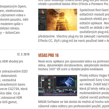
VFX Suite obsahuje celkem devět plug-inů pro tvorbu
efektů v prostředí Adobe After Effects a Premiere Pro
ednopalcovým čipem,
Společnost Red Giant 
em, elektronickou
editačních modulů pro 
ím záznamem videa v
vizuálních efektů pro 
těsném pouzdru, měli
editační aplikace. No
o modelem spíše v
macOS se skládá z devít
bilizaci obrazu.
osvědčených plug-inů, 
ony – ActionCam
představíme. Všechny plug-iny lze zakoupit i samosta
Effects CC, čtyři z plug-inů lze navíc používat také v 
12. 3. 2019
Vegas Pro 16
e s HDR vhodný pro
Nová verze aplikace pro zpracování videa na profesionál
videa, dynamickým storyboardem, vylepšeným sledov
tvorbou 360º VR scén a různými jinými novinkami.
 se zobrazovačem EIZO
Prodej editoru Vegas 
 dokonalosti.
společností Sony Crea
0, vestavěná
asi nikdo. Zvlášť když
obrazitelných barev.
která již tehdy měla (a
á verze CG279X, která
multimediálních produ
ěco dále. Co je
včetně rovněž profesio
t zobrazovat HDR
MAGIX Software se tak dostal do možná až trochu schi
 širší gamut,
výkonné video editory pro profesionální použití, jejich