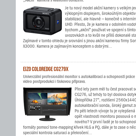
„Akční“ kamera s kvalitním obrazem.
Je tu nový model akční kamery s velkým j
výklopným displejem, širokoúhlým objektiv
stabilizací, ale hlavně – konečně s intern
UHD. Přesto, že je kamera v odolném vodo
bychom „akční“ používat ve spojení s tímt
uvozovkách a to kvůli ne příliš dokonalé sta
Zajímavé v tomto ohledu je srovnání s jinou akční kamerou firmy S
X3000. Kamera je zajímavým konceptem s dobrými...
EIZO ColorEdge CG279X
Univerzální profesionální monitor s autokalibrací a schopností prác
video postprodukci i tiskovou přípravu.
Před lety jsem měl tu čest pracovat
CG276, už tehdy to byl doslova dotyk
Úhlopříčka 27“, rozlišení 2560x144
autokalibrační sonda, široký gamut z
Po pěti letech vývoje tu je vylepšen
opět vlastnosti monitoru posouvá o n
nového? V první řadě je to schopnos
formáty pomocí tone-mapping křivek HLG a PQ, dále je to zase o něco
speciální kontrola saturací a překročení...