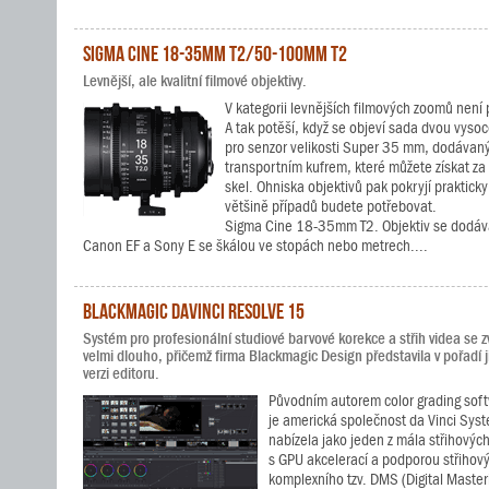
Sigma Cine 18-35mm T2/50-100mm T2
Levnější, ale kvalitní filmové objektivy.
V kategorii levnějších filmových zoomů není 
A tak potěší, když se objeví sada dvou vysoc
pro senzor velikosti Super 35 mm, dodávan
transportním kufrem, které můžete získat z
skel. Ohniska objektivů pak pokryjí prakticky
většině případů budete potřebovat.
Sigma Cine 18-35mm T2. Objektiv se dodává
Canon EF a Sony E se škálou ve stopách nebo metrech....
Blackmagic DaVinci Resolve 15
Systém pro profesionální studiové barvové korekce a střih videa se z
velmi dlouho, přičemž firma Blackmagic Design představila v pořadí j
verzi editoru.
Původním autorem color grading sof
je americká společnost da Vinci Sys
nabízela jako jeden z mála střihovýc
s GPU akcelerací a podporou střihový
komplexního tzv. DMS (Digital Master