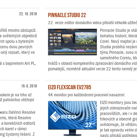
22. 10. 2018
Pinnacle Studio 22
22. verze editor domácího videa přináší několik užite
příliš mnoho zástupců.
Pinnacle Studio je stá
e světelných objektivů
bohatou historií, kter
ých spolu s bytelným
Corel. Nový majitel je 
a cenu dvou pevných
Studia probíhá nezávi
 celý rozsah, který ve
týmu Pinnacle, svou ro
samotného Corelu, kt
 s bajonetem Arri PL,
hráčů v oblasti komplexního zpracování domácího vide
pomalejší, nicméně aktuální verze 22 tento nemilý j
19. 6. 2018
EIZO FlexScan EV2785
vukem je na trhu už
4K monitor pro každodenní pracovní nasazení.
iž patnáctou stěžejní
EIZO monitory jsou b
jejich zobrazovače na
twaru DaVinci Resolve
pracovištích, ale i v 
tems, která Resolve
trikových a obecně gra
h a korekčních editorů
uvědomuje, že většinu
ch karet v rámci
je tak opravdu velmi d
ing System) řešení. Z
navíc přináší potřebn