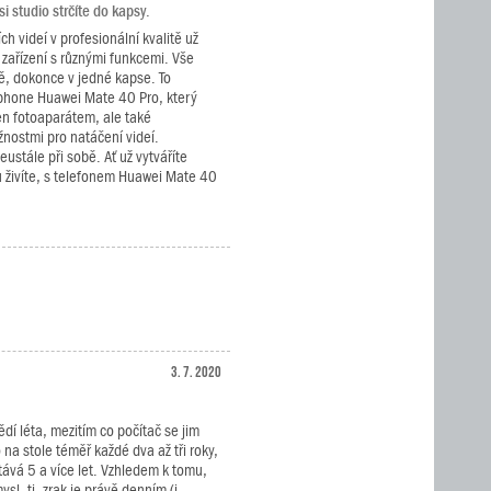
 studio strčíte do kapsy.
ch videí v profesionální kvalitě už
 zařízení s různými funkcemi. Vše
, dokonce v jedné kapse. To
hone Huawei Mate 40 Pro, který
en fotoaparátem, ale také
nostmi pro natáčení videí.
eustále při sobě. Ať už vytváříte
 živíte, s telefonem Huawei Mate 40
3. 7. 2020
ědí léta, mezitím co počítač se jim
na stole téměř každé dva až tři roky,
stává 5 a více let. Vzhledem k tomu,
sl, tj. zrak je právě denním (i