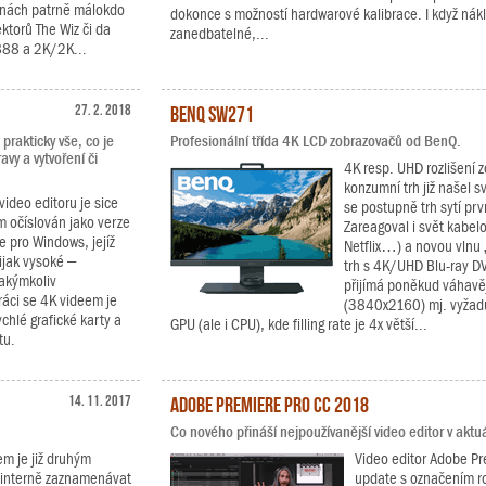
činách patrně málokdo
dokonce s možností hardwarové kalibrace. I když nák
torů The Wiz či da
zanedbatelné,...
 888 a 2K/2K...
27. 2. 2018
BenQ SW271
prakticky vše, co je
Profesionální třída 4K LCD zobrazovačů od BenQ.
avy a vytvoření či
4K resp. UHD rozlišení z
konzumní trh již našel 
video editoru je sice
se postupně trh sytí pr
m očíslován jako verze
Zareagoval i svět kabel
e pro Windows, jejíž
Netflix…) a novou vlnu „
ijak vysoké –
trh s 4K/UHD Blu-ray DV
jakýmkoliv
přijímá poněkud váhavěj
áci se 4K videem je
(3840x2160) mj. vyžadu
hlé grafické karty a
GPU (ale i CPU), kde filling rate je 4x větší...
tu.
14. 11. 2017
Adobe Premiere Pro CC 2018
Co nového přináší nejpoužívanější video editor v aktuál
m je již druhým
Video editor Adobe Pre
í interně zaznamenávat
update s označením r