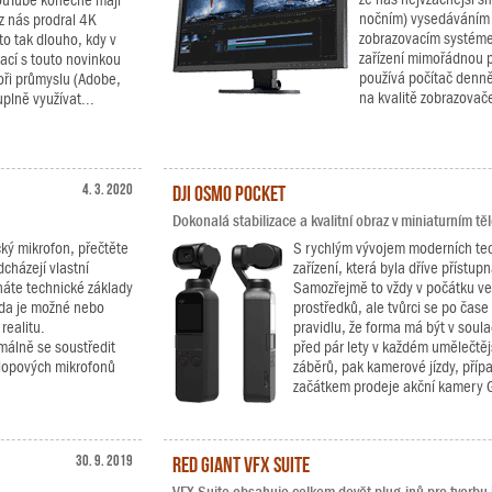
YouTube konečně mají
nočním) vysedáváním
 nás prodral 4K
zobrazovacím systéme
to tak dlouho, kdy v
zařízení mimořádnou p
ací s touto novinkou
používá počítač denně 
oři průmyslu (Adobe,
na kvalitě zobrazovač
plně využívat...
4. 3. 2020
DJI Osmo Pocket
Dokonalá stabilizace a kvalitní obraz v miniaturním těl
ký mikrofon, přečtěte
S rychlým vývojem moderních tech
dcházejí vlastní
zařízení, která byla dříve přístu
áte technické základy
Samozřejmě to vždy v počátku ve
 zda je možné nebo
prostředků, ale tvůrci se po čase
realitu.
pravidlu, že forma má být v soul
málně se soustředit
před pár lety v každém umělečtě
klopových mikrofonů
záběrů, pak kamerové jízdy, příp
začátkem prodeje akční kamery G
30. 9. 2019
Red Giant VFX Suite