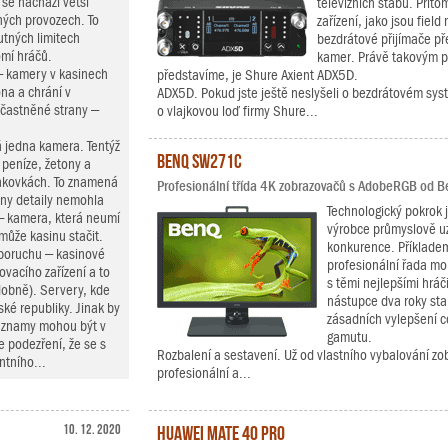
 se nachází větší
televizních štábů. Přito
ných provozech. To
zařízení, jako jsou fiel
utných limitech
bezdrátové přijímače pře
omí hráčů.
kamer. Právě takovým př
– kamery v kasinech
představíme, je Shure Axient ADX5D.
na a chrání v
ADX5D. Pokud jste ještě neslyšeli o bezdrátovém syst
častněné strany –
o vlajkovou loď firmy Shure...
 jedna kamera. Tentýž
BenQ SW271C
a peníze, žetony a
bankovkách. To znamená
Profesionální třída 4K zobrazovačů s AdobeRGB od B
hny detaily nemohla
Technologický pokrok j
 – kamera, která neumí
výrobce průmyslově u
ůže kasinu stačit.
konkurence. Příkladem
 poruchu – kasinové
profesionální řada mo
ovacího zařízení a to
s těmi nejlepšími hrá
dobně). Servery, kde
nástupce dva roky sta
ké republiky. Jinak by
zásadních vylepšení c
Záznamy mohou být v
gamutu.
e podezření, že se s
Rozbalení a sestavení. Už od vlastního vybalování zo
ntního...
profesionální a...
10. 12. 2020
Huawei Mate 40 Pro