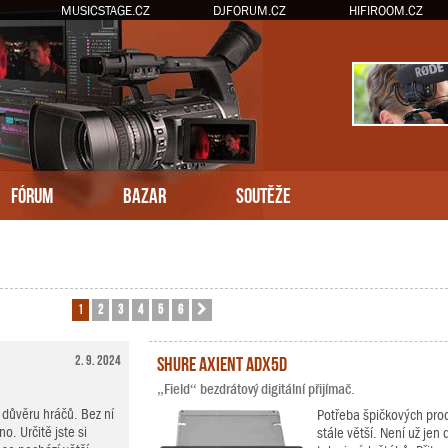
MUSICSTAGE.CZ
DJFORUM.CZ
HIFIROOM.CZ
FÓRUM
BAZAR
SOUTĚŽE
1
2
3
4
5
6
Další
2. 9. 2024
Shure Axient ADX5D
„Field“ bezdrátový digitální přijímač.
důvěru hráčů. Bez ní
Potřeba špičkových prod
o. Určitě jste si
stále větší. Není už je