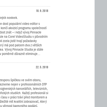
18. 9. 2018
čných novinek.
le dost populární video editor s
á končí akvizicí programu společností
dost znát – i když vývoj Pinnacle
sle na Corel VideoStudiu v původním
li zcela jistě hrají požadavky
erý má pod palcem dva z větších
a. Vývoj Pinnacle Studia je stále
ev poměrně důrazně eliminuje...
22. 5. 2018
ezesporu špičkou ve svém oboru,
lezneme nejen v profesionálních DTP
designerských kancelářích, televizních,
fických studiích. Každý profesionál si
 času v práci tráví před monitorem a
ůležité mít kvalitní zobrazovač, který
ou věrnost barevného podání,