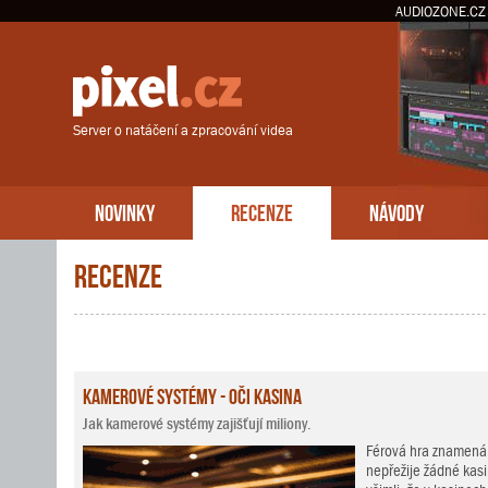
AUDIOZONE.CZ
Server o natáčení a zpracování videa
NOVINKY
RECENZE
NÁVODY
Recenze
Kamerové systémy - oči kasina
Jak kamerové systémy zajišťují miliony.
Férová hra znamená 
nepřežije žádné kasin