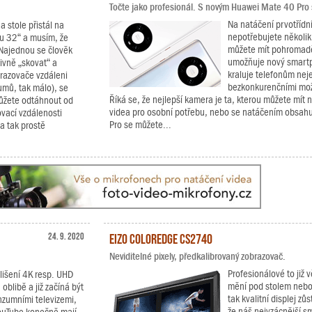
Točte jako profesionál. S novým Huawei Mate 40 Pro si
Na natáčení prvotřídní
 stole přistál na
nepotřebujete několik
ou 32“ a musím, že
můžete mít pohromadě
. Najednou se člověk
umožňuje nový smartp
tivně „skovat“ a
kraluje telefonům nej
brazovače vzdáleni
bezkonkurenčními mož
mů, tak málo), se
Říká se, že nejlepší kamera je ta, kterou můžete mít n
ůžete odtáhnout od
videa pro osobní potřebu, nebo se natáčením obsahu
ovací vzdálenosti
Pro se můžete...
 a tak prostě
24. 9. 2020
EIZO ColorEdge CS2740
Neviditelné pixely, předkalibrovaný zobrazovač.
Profesionálové to již v
zlišení 4K resp. UHD
mění pod stolem nebo 
blibě a již začíná být
tak kvalitní displej zů
nzumními televizemi,
že náš nejvzácnější smy