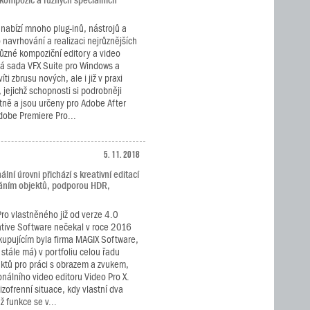
 kompozic a různých speciálních
.
nabízí mnoho plug-inů, nástrojů a
navrhování a realizaci nejrůznějších
různé kompoziční editory a video
vá sada VFX Suite pro Windows a
i zbrusu nových, ale i již v praxi
jejichž schopnosti si podrobněji
tně a jsou určeny pro Adobe After
Adobe Premiere Pro...
5. 11. 2018
ní úrovni přichází s kreativní editací
áním objektů, podporou HDR,
Pro vlastněného již od verze 4.0
tive Software nečekal v roce 2016
 kupujícím byla firma MAGIX Software,
 stále má) v portfoliu celou řadu
ktů pro práci s obrazem a zvukem,
nálního video editoru Video Pro X.
zofrenní situace, kdy vlastní dva
ž funkce se v...