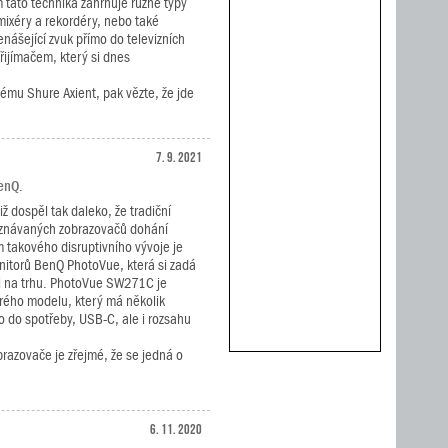
m tato technika zahrnuje různé typy
d mixéry a rekordéry, nebo také
nášející zvuk přímo do televizních
ijímačem, který si dnes
ému Shure Axient, pak vězte, že jde
7. 9. 2021
enQ.
iž dospěl tak daleko, že tradiční
znávaných zobrazovačů dohání
 takového disruptivního vývoje je
nitorů BenQ PhotoVue, která si zadá
či na trhu. PhotoVue SW271C je
rého modelu, který má několik
o do spotřeby, USB-C, ale i rozsahu
brazovače je zřejmé, že se jedná o
6. 11. 2020