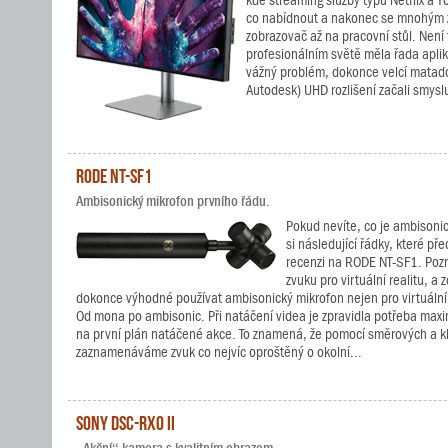
kde streaming služby typu Netflix a 
co nabídnout a nakonec se mnohým z
zobrazovač až na pracovní stůl. Není 
profesionálním světě měla řada aplik
vážný problém, dokonce velcí matad
Autodesk) UHD rozlišení začali smyslu
RODE NT-SF1
Ambisonický mikrofon prvního řádu.
Pokud nevíte, co je ambisonic
si následující řádky, které pře
recenzi na RODE NT-SF1. Pozn
zvuku pro virtuální realitu, a
dokonce výhodné používat ambisonický mikrofon nejen pro virtuální 
Od mona po ambisonic. Při natáčení videa je zpravidla potřeba maxi
na první plán natáčené akce. To znamená, že pomocí směrových a 
zaznamenáváme zvuk co nejvíc oproštěný o okolní...
Sony DSC-RX0 II