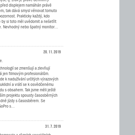
 před displejem namáhán právě
m, tak dává smysl věnovat tomuto
ozornost. Prakticky každý, kdo
by si toto měl uvědomit a nešetřit
e. Nevhodný nebo špatný monitor...
20. 11. 2019
e.
nologií se zmenšují a zlevňují
pná jen filmovým profesionálům.
de k nadužívání určitých výrazových
 uklidní a vrátí se k osvědčenému
adu s obsahem. Tak jsme měli ještě
jším projektu spousty časosběrných
adně jízdy s časosběrem. Se
oPro s...
31. 7. 2019