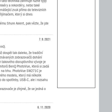
m tato technika zahrnuje různé typy
d mixéry a rekordéry, nebo také
nášející zvuk přímo do televizních
ijímačem, který si dnes
ému Shure Axient, pak vězte, že jde
7. 9. 2021
enQ.
iž dospěl tak daleko, že tradiční
znávaných zobrazovačů dohání
 takového disruptivního vývoje je
nitorů BenQ PhotoVue, která si zadá
či na trhu. PhotoVue SW271C je
rého modelu, který má několik
o do spotřeby, USB-C, ale i rozsahu
brazovače je zřejmé, že se jedná o
6. 11. 2020