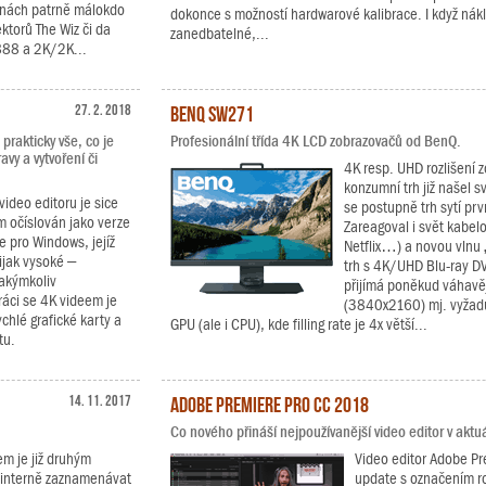
činách patrně málokdo
dokonce s možností hardwarové kalibrace. I když nák
torů The Wiz či da
zanedbatelné,...
 888 a 2K/2K...
27. 2. 2018
BenQ SW271
prakticky vše, co je
Profesionální třída 4K LCD zobrazovačů od BenQ.
avy a vytvoření či
4K resp. UHD rozlišení z
konzumní trh již našel 
video editoru je sice
se postupně trh sytí pr
m očíslován jako verze
Zareagoval i svět kabel
e pro Windows, jejíž
Netflix…) a novou vlnu „
ijak vysoké –
trh s 4K/UHD Blu-ray DV
jakýmkoliv
přijímá poněkud váhavěj
áci se 4K videem je
(3840x2160) mj. vyžadu
hlé grafické karty a
GPU (ale i CPU), kde filling rate je 4x větší...
tu.
14. 11. 2017
Adobe Premiere Pro CC 2018
Co nového přináší nejpoužívanější video editor v aktuál
m je již druhým
Video editor Adobe Pre
í interně zaznamenávat
update s označením r