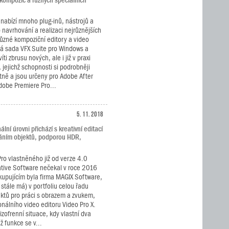
 kompozic a různých speciálních
.
nabízí mnoho plug-inů, nástrojů a
navrhování a realizaci nejrůznějších
různé kompoziční editory a video
vá sada VFX Suite pro Windows a
i zbrusu nových, ale i již v praxi
jejichž schopnosti si podrobněji
tně a jsou určeny pro Adobe After
Adobe Premiere Pro...
5. 11. 2018
ní úrovni přichází s kreativní editací
áním objektů, podporou HDR,
Pro vlastněného již od verze 4.0
tive Software nečekal v roce 2016
 kupujícím byla firma MAGIX Software,
 stále má) v portfoliu celou řadu
ktů pro práci s obrazem a zvukem,
nálního video editoru Video Pro X.
zofrenní situace, kdy vlastní dva
ž funkce se v...