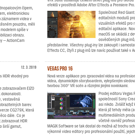
VFX Suite obsahuje celkem devět plug-inů pro tvorbu
efektů v prostředí Adobe After Effects a Premiere Pro
ednopalcovým čipem,
Společnost Red Giant 
em, elektronickou
editačních modulů pro 
ím záznamem videa v
vizuálních efektů pro 
těsném pouzdru, měli
editační aplikace. No
o modelem spíše v
macOS se skládá z devít
bilizaci obrazu.
osvědčených plug-inů, 
ony – ActionCam
představíme. Všechny plug-iny lze zakoupit i samosta
Effects CC, čtyři z plug-inů lze navíc používat také v 
12. 3. 2019
Vegas Pro 16
e s HDR vhodný pro
Nová verze aplikace pro zpracování videa na profesionál
videa, dynamickým storyboardem, vylepšeným sledov
tvorbou 360º VR scén a různými jinými novinkami.
 se zobrazovačem EIZO
Prodej editoru Vegas 
 dokonalosti.
společností Sony Crea
0, vestavěná
asi nikdo. Zvlášť když
obrazitelných barev.
která již tehdy měla (a
á verze CG279X, která
multimediálních produ
ěco dále. Co je
včetně rovněž profesio
t zobrazovat HDR
MAGIX Software se tak dostal do možná až trochu schi
 širší gamut,
výkonné video editory pro profesionální použití, jejich