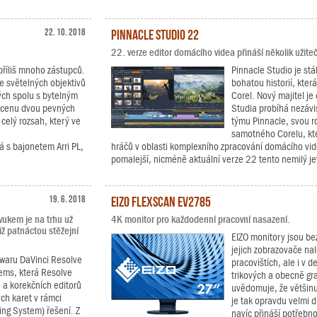
22. 10. 2018
Pinnacle Studio 22
22. verze editor domácího videa přináší několik užite
příliš mnoho zástupců.
Pinnacle Studio je stá
e světelných objektivů
bohatou historií, kter
ých spolu s bytelným
Corel. Nový majitel je 
a cenu dvou pevných
Studia probíhá nezávi
 celý rozsah, který ve
týmu Pinnacle, svou ro
samotného Corelu, kt
 s bajonetem Arri PL,
hráčů v oblasti komplexního zpracování domácího vide
pomalejší, nicméně aktuální verze 22 tento nemilý j
19. 6. 2018
EIZO FlexScan EV2785
vukem je na trhu už
4K monitor pro každodenní pracovní nasazení.
iž patnáctou stěžejní
EIZO monitory jsou b
jejich zobrazovače na
twaru DaVinci Resolve
pracovištích, ale i v 
tems, která Resolve
trikových a obecně gra
h a korekčních editorů
uvědomuje, že většinu
ch karet v rámci
je tak opravdu velmi d
ing System) řešení. Z
navíc přináší potřebn