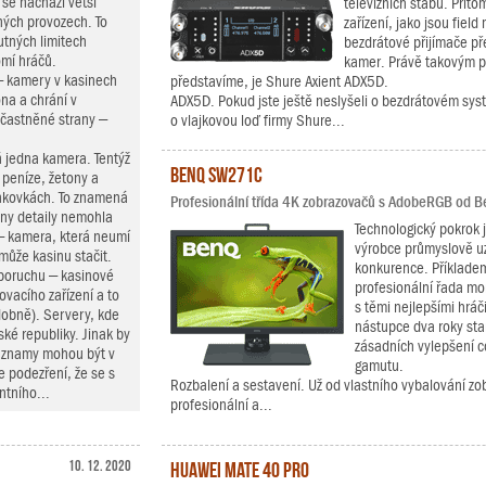
 se nachází větší
televizních štábů. Přito
ných provozech. To
zařízení, jako jsou fiel
utných limitech
bezdrátové přijímače pře
omí hráčů.
kamer. Právě takovým př
– kamery v kasinech
představíme, je Shure Axient ADX5D.
na a chrání v
ADX5D. Pokud jste ještě neslyšeli o bezdrátovém syst
častněné strany –
o vlajkovou loď firmy Shure...
 jedna kamera. Tentýž
BenQ SW271C
a peníze, žetony a
bankovkách. To znamená
Profesionální třída 4K zobrazovačů s AdobeRGB od B
hny detaily nemohla
Technologický pokrok j
 – kamera, která neumí
výrobce průmyslově u
ůže kasinu stačit.
konkurence. Příkladem
 poruchu – kasinové
profesionální řada mo
ovacího zařízení a to
s těmi nejlepšími hrá
dobně). Servery, kde
nástupce dva roky sta
ké republiky. Jinak by
zásadních vylepšení c
Záznamy mohou být v
gamutu.
e podezření, že se s
Rozbalení a sestavení. Už od vlastního vybalování zo
ntního...
profesionální a...
10. 12. 2020
Huawei Mate 40 Pro