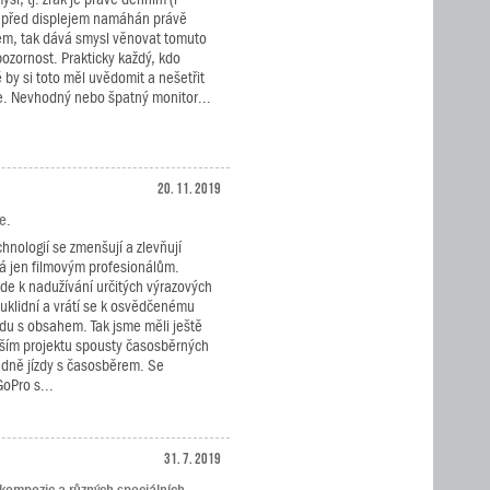
 před displejem namáhán právě
m, tak dává smysl věnovat tomuto
ozornost. Prakticky každý, kdo
by si toto měl uvědomit a nešetřit
e. Nevhodný nebo špatný monitor...
20. 11. 2019
e.
nologií se zmenšují a zlevňují
pná jen filmovým profesionálům.
de k nadužívání určitých výrazových
 uklidní a vrátí se k osvědčenému
adu s obsahem. Tak jsme měli ještě
jším projektu spousty časosběrných
adně jízdy s časosběrem. Se
oPro s...
31. 7. 2019