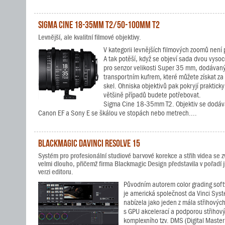
Sigma Cine 18-35mm T2/50-100mm T2
Levnější, ale kvalitní filmové objektivy.
V kategorii levnějších filmových zoomů není 
A tak potěší, když se objeví sada dvou vysoc
pro senzor velikosti Super 35 mm, dodávan
transportním kufrem, které můžete získat z
skel. Ohniska objektivů pak pokryjí prakticky
většině případů budete potřebovat.
Sigma Cine 18-35mm T2. Objektiv se dodává
Canon EF a Sony E se škálou ve stopách nebo metrech....
Blackmagic DaVinci Resolve 15
Systém pro profesionální studiové barvové korekce a střih videa se z
velmi dlouho, přičemž firma Blackmagic Design představila v pořadí j
verzi editoru.
Původním autorem color grading sof
je americká společnost da Vinci Sys
nabízela jako jeden z mála střihovýc
s GPU akcelerací a podporou střihový
komplexního tzv. DMS (Digital Master