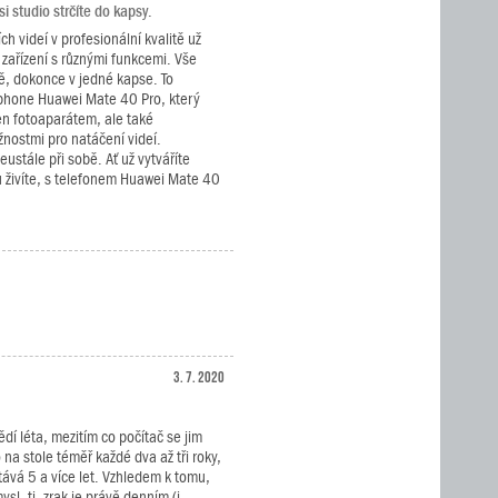
 studio strčíte do kapsy.
ch videí v profesionální kvalitě už
 zařízení s různými funkcemi. Vše
, dokonce v jedné kapse. To
hone Huawei Mate 40 Pro, který
en fotoaparátem, ale také
nostmi pro natáčení videí.
eustále při sobě. Ať už vytváříte
 živíte, s telefonem Huawei Mate 40
3. 7. 2020
ědí léta, mezitím co počítač se jim
na stole téměř každé dva až tři roky,
stává 5 a více let. Vzhledem k tomu,
sl, tj. zrak je právě denním (i