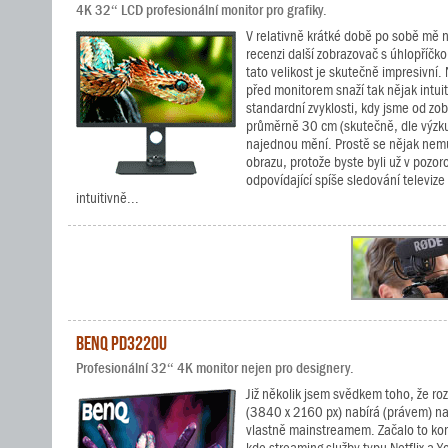
4K 32“ LCD profesionální monitor pro grafiky.
V relativně krátké době po sobě mě na
recenzi další zobrazovač s úhlopříčk
tato velikost je skutečně impresivní
před monitorem snaží tak nějak intui
standardní zvyklosti, kdy jsme od zo
průměrně 30 cm (skutečně, dle výzku
najednou mění. Prostě se nějak nem
obrazu, protože byste byli už v pozor
odpovídající spíše sledování televize
intuitivně...
BenQ PD3220U
Profesionální 32“ 4K monitor nejen pro designery.
Již několik jsem svědkem toho, že ro
(3840 x 2160 px) nabírá (právem) na o
vlastně mainstreamem. Začalo to ko