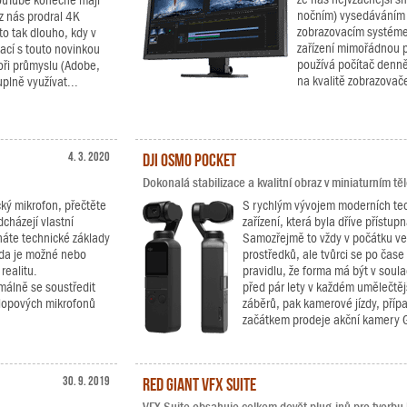
YouTube konečně mají
nočním) vysedáváním
 nás prodral 4K
zobrazovacím systéme
to tak dlouho, kdy v
zařízení mimořádnou p
ací s touto novinkou
používá počítač denně 
oři průmyslu (Adobe,
na kvalitě zobrazovač
plně využívat...
4. 3. 2020
DJI Osmo Pocket
Dokonalá stabilizace a kvalitní obraz v miniaturním těl
ký mikrofon, přečtěte
S rychlým vývojem moderních tech
dcházejí vlastní
zařízení, která byla dříve přístu
áte technické základy
Samozřejmě to vždy v počátku ve
 zda je možné nebo
prostředků, ale tvůrci se po čase
realitu.
pravidlu, že forma má být v soul
málně se soustředit
před pár lety v každém umělečtě
klopových mikrofonů
záběrů, pak kamerové jízdy, příp
začátkem prodeje akční kamery G
30. 9. 2019
Red Giant VFX Suite