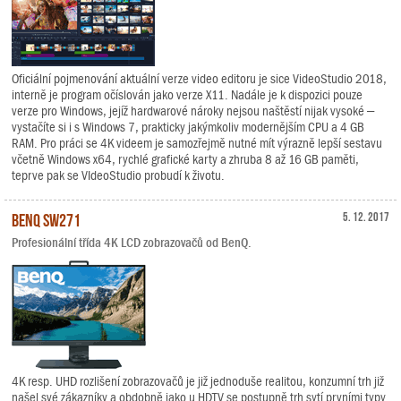
Oficiální pojmenování aktuální verze video editoru je sice VideoStudio 2018,
interně je program očíslován jako verze X11. Nadále je k dispozici pouze
verze pro Windows, jejíž hardwarové nároky nejsou naštěstí nijak vysoké –
vystačíte si i s Windows 7, prakticky jakýmkoliv modernějším CPU a 4 GB
RAM. Pro práci se 4K videem je samozřejmě nutné mít výrazně lepší sestavu
včetně Windows x64, rychlé grafické karty a zhruba 8 až 16 GB paměti,
teprve pak se VIdeoStudio probudí k životu.
BenQ SW271
5. 12. 2017
Profesionální třída 4K LCD zobrazovačů od BenQ.
4K resp. UHD rozlišení zobrazovačů je již jednoduše realitou, konzumní trh již
našel své zákazníky a obdobně jako u HDTV se postupně trh sytí prvními typy