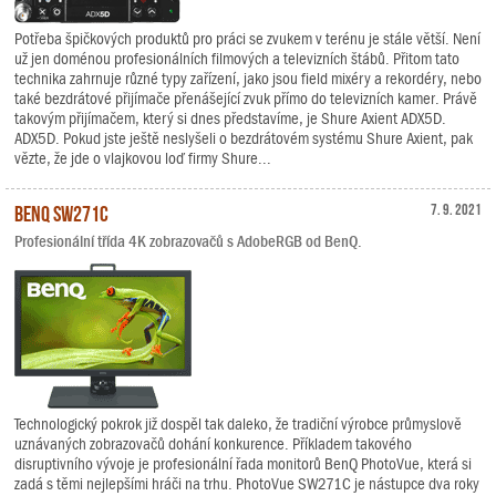
Potřeba špičkových produktů pro práci se zvukem v terénu je stále větší. Není
už jen doménou profesionálních filmových a televizních štábů. Přitom tato
technika zahrnuje různé typy zařízení, jako jsou field mixéry a rekordéry, nebo
také bezdrátové přijímače přenášející zvuk přímo do televizních kamer. Právě
takovým přijímačem, který si dnes představíme, je Shure Axient ADX5D.
ADX5D. Pokud jste ještě neslyšeli o bezdrátovém systému Shure Axient, pak
vězte, že jde o vlajkovou loď firmy Shure...
BenQ SW271C
7. 9. 2021
Profesionální třída 4K zobrazovačů s AdobeRGB od BenQ.
Technologický pokrok již dospěl tak daleko, že tradiční výrobce průmyslově
uznávaných zobrazovačů dohání konkurence. Příkladem takového
disruptivního vývoje je profesionální řada monitorů BenQ PhotoVue, která si
zadá s těmi nejlepšími hráči na trhu. PhotoVue SW271C je nástupce dva roky