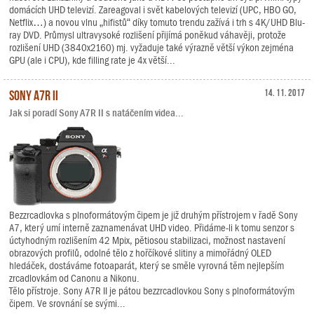
domácích UHD televizí. Zareagoval i svět kabelových televizí (UPC, HBO GO,
Netflix…) a novou vlnu „hifistů“ díky tomuto trendu zažívá i trh s 4K/UHD Blu-
ray DVD. Průmysl ultravysoké rozlišení přijímá poněkud váhavěji, protože
rozlišení UHD (3840x2160) mj. vyžaduje také výrazně větší výkon zejména
GPU (ale i CPU), kde filling rate je 4x větší...
Sony A7R II
14. 11. 2017
Jak si poradí Sony A7R II s natáčením videa...
Bezzrcadlovka s plnoformátovým čipem je již druhým přístrojem v řadě Sony
A7, který umí interně zaznamenávat UHD video. Přidáme-li k tomu senzor s
úctyhodným rozlišením 42 Mpix, pětiosou stabilizaci, možnost nastavení
obrazových profilů, odolné tělo z hořčíkové slitiny a mimořádný OLED
hledáček, dostáváme fotoaparát, který se směle vyrovná těm nejlepším
zrcadlovkám od Canonu a Nikonu.
Tělo přístroje. Sony A7R II je pátou bezzrcadlovkou Sony s plnoformátovým
čipem. Ve srovnání se svými...