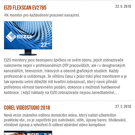
EIZO FlexScan EV2785
22. 5. 2018
4K monitor pro každodenní pracovní nasazení.
EIZO monitory jsou bezesporu špičkou ve svém oboru, jejich zobrazovače
nalezneme nejen v profesionálních DTP pracovištích, ale i v designerských
kancelářích, televizních, trikových a obecně grafických studiích. Každý
profesionál si uvědomuje, že většinu času v práci tráví před monitorem a je
tak opravdu velmi důležité mít kvalitní zobrazovač, který navíc přináší
potřebnou věrnost barevného podání, dokonce s možností hardwarové
kalibrace. I když náklady na EIZO zobrazovače nejsou zanedbatelné,...
Corel VideoStudio 2018
27. 2. 2018
Nová verze známého editoru domácího videa, který nabízí uživatelům
prakticky vše, co je zapotřebí pro nahrávání, střih, úpravy barev, titulkování,
efektové úpravy a vytvoření či sdílení výsledné video kompilace.