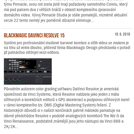
týmu Pinnacle, svou roli zcela jistě hrají požadavky samotného Corelu, který
má pod palcem dva z větších hráčů v oblasti komplexního zpracování
domácího videa. Vývoj Pinnacle Studia je stále pomalejší, nicméně aktuální
verze 22 tento nemilý jev poměrně důrazně eliminuje...
Blackmagic DaVinci Resolve 15
19. 6. 2018
Systém pro profesionální studiové barvové korekce a střih videa se zvukem je
na trhu už velmi dlouho, přičemž firma Blackmagic Design představila v pořadí
již patnáctou stěžejní verzi editoru.
Původním autorem color grading softwaru DaVinci Resolve je americká
společnost da Vinci Systems, která Resolve nabízela jako jeden z mála
střihových a korekčních editorů s GPU akcelerací a podporou střihových karet
v rámci komplexního tzv. DMS (Digital Mastering System) řešení. Z
historických důvodů si v našich končinách patrně málokdo pamatuje na
dávné předchůdce Resolve v podobě analogových korektorů The Wiz či da
Vinci Renaissance, podstatně známější jsou jeho nástupci da Vinci 888 a
2K/2K...