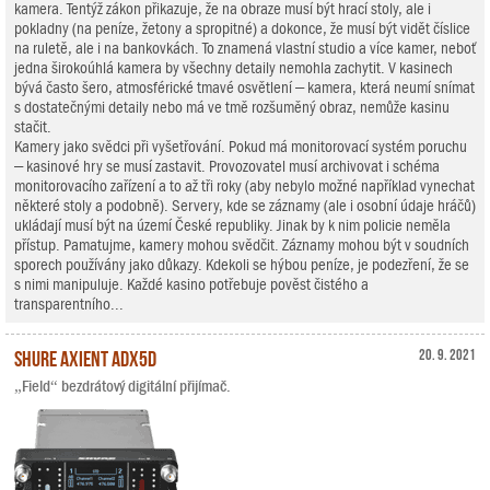
kamera. Tentýž zákon přikazuje, že na obraze musí být hrací stoly, ale i
pokladny (na peníze, žetony a spropitné) a dokonce, že musí být vidět číslice
na ruletě, ale i na bankovkách. To znamená vlastní studio a více kamer, neboť
jedna širokoúhlá kamera by všechny detaily nemohla zachytit. V kasinech
bývá často šero, atmosférické tmavé osvětlení – kamera, která neumí snímat
s dostatečnými detaily nebo má ve tmě rozšuměný obraz, nemůže kasinu
stačit.
Kamery jako svědci při vyšetřování. Pokud má monitorovací systém poruchu
– kasinové hry se musí zastavit. Provozovatel musí archivovat i schéma
monitorovacího zařízení a to až tři roky (aby nebylo možné například vynechat
některé stoly a podobně). Servery, kde se záznamy (ale i osobní údaje hráčů)
ukládají musí být na území České republiky. Jinak by k nim policie neměla
přístup. Pamatujme, kamery mohou svědčit. Záznamy mohou být v soudních
sporech používány jako důkazy. Kdekoli se hýbou peníze, je podezření, že se
s nimi manipuluje. Každé kasino potřebuje pověst čistého a
transparentního...
Shure Axient ADX5D
20. 9. 2021
„Field“ bezdrátový digitální přijímač.