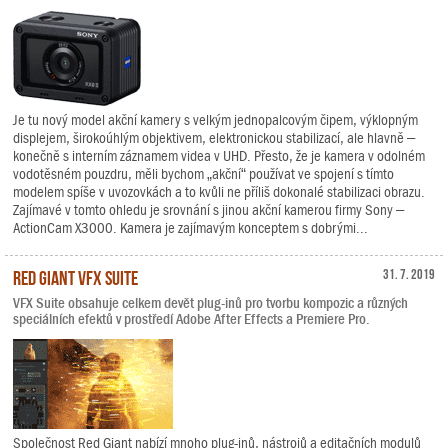
Je tu nový model akční kamery s velkým jednopalcovým čipem, výklopným
displejem, širokoúhlým objektivem, elektronickou stabilizací, ale hlavně –
konečně s interním záznamem videa v UHD. Přesto, že je kamera v odolném
vodotěsném pouzdru, měli bychom „akční“ používat ve spojení s tímto
modelem spíše v uvozovkách a to kvůli ne příliš dokonalé stabilizaci obrazu.
Zajímavé v tomto ohledu je srovnání s jinou akční kamerou firmy Sony –
ActionCam X3000. Kamera je zajímavým konceptem s dobrými...
Red Giant VFX Suite
31. 7. 2019
VFX Suite obsahuje celkem devět plug-inů pro tvorbu kompozic a různých
speciálních efektů v prostředí Adobe After Effects a Premiere Pro.
Společnost Red Giant nabízí mnoho plug-inů, nástrojů a editačních modulů