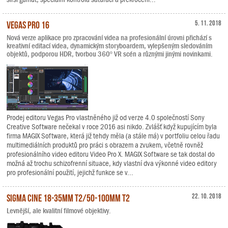
Vegas Pro 16
5. 11. 2018
Nová verze aplikace pro zpracování videa na profesionální úrovni přichází s
kreativní editací videa, dynamickým storyboardem, vylepšeným sledováním
objektů, podporou HDR, tvorbou 360º VR scén a různými jinými novinkami.
Prodej editoru Vegas Pro vlastněného již od verze 4.0 společností Sony
Creative Software nečekal v roce 2016 asi nikdo. Zvlášť když kupujícím byla
firma MAGIX Software, která již tehdy měla (a stále má) v portfoliu celou řadu
multimediálních produktů pro práci s obrazem a zvukem, včetně rovněž
profesionálního video editoru Video Pro X. MAGIX Software se tak dostal do
možná až trochu schizofrenní situace, kdy vlastní dva výkonné video editory
pro profesionální použití, jejichž funkce se v...
Sigma Cine 18-35mm T2/50-100mm T2
22. 10. 2018
Levnější, ale kvalitní filmové objektivy.