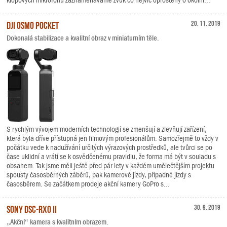
klopových mikrofonů zaznamenáváme zvuk co nejvíc oproštěný o okolní...
DJI Osmo Pocket
20. 11. 2019
Dokonalá stabilizace a kvalitní obraz v miniaturním těle.
S rychlým vývojem moderních technologií se zmenšují a zlevňují zařízení,
která byla dříve přístupná jen filmovým profesionálům. Samozřejmě to vždy v
počátku vede k nadužívání určitých výrazových prostředků, ale tvůrci se po
čase uklidní a vrátí se k osvědčenému pravidlu, že forma má být v souladu s
obsahem. Tak jsme měli ještě před pár lety v každém umělečtějším projektu
spousty časosběrných záběrů, pak kamerové jízdy, případně jízdy s
časosběrem. Se začátkem prodeje akční kamery GoPro s...
Sony DSC-RX0 II
30. 9. 2019
„Akční“ kamera s kvalitním obrazem.