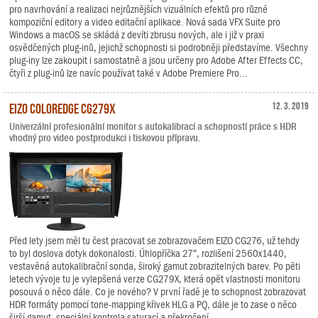
pro navrhování a realizaci nejrůznějších vizuálních efektů pro různé
kompoziční editory a video editační aplikace. Nová sada VFX Suite pro
Windows a macOS se skládá z devíti zbrusu nových, ale i již v praxi
osvědčených plug-inů, jejichž schopnosti si podrobněji představíme. Všechny
plug-iny lze zakoupit i samostatně a jsou určeny pro Adobe After Effects CC,
čtyři z plug-inů lze navíc používat také v Adobe Premiere Pro...
EIZO ColorEdge CG279X
12. 3. 2019
Univerzální profesionální monitor s autokalibrací a schopností práce s HDR
vhodný pro video postprodukci i tiskovou přípravu.
Před lety jsem měl tu čest pracovat se zobrazovačem EIZO CG276, už tehdy
to byl doslova dotyk dokonalosti. Úhlopříčka 27“, rozlišení 2560x1440,
vestavěná autokalibrační sonda, široký gamut zobrazitelných barev. Po pěti
letech vývoje tu je vylepšená verze CG279X, která opět vlastnosti monitoru
posouvá o něco dále. Co je nového? V první řadě je to schopnost zobrazovat
HDR formáty pomocí tone-mapping křivek HLG a PQ, dále je to zase o něco
širší gamut, speciální kontrola saturací a překročení...