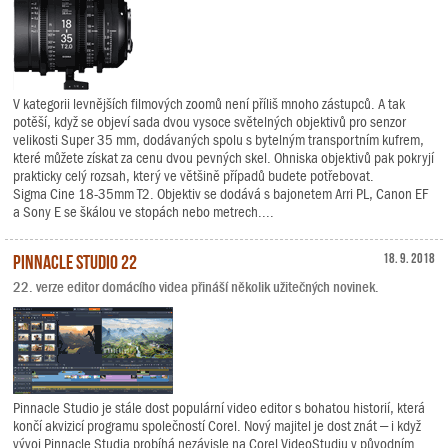
V kategorii levnějších filmových zoomů není příliš mnoho zástupců. A tak
potěší, když se objeví sada dvou vysoce světelných objektivů pro senzor
velikosti Super 35 mm, dodávaných spolu s bytelným transportním kufrem,
které můžete získat za cenu dvou pevných skel. Ohniska objektivů pak pokryjí
prakticky celý rozsah, který ve většině případů budete potřebovat.
Sigma Cine 18-35mm T2. Objektiv se dodává s bajonetem Arri PL, Canon EF
a Sony E se škálou ve stopách nebo metrech....
Pinnacle Studio 22
18. 9. 2018
22. verze editor domácího videa přináší několik užitečných novinek.
Pinnacle Studio je stále dost populární video editor s bohatou historií, která
končí akvizicí programu společností Corel. Nový majitel je dost znát – i když
vývoj Pinnacle Studia probíhá nezávisle na Corel VideoStudiu v původním