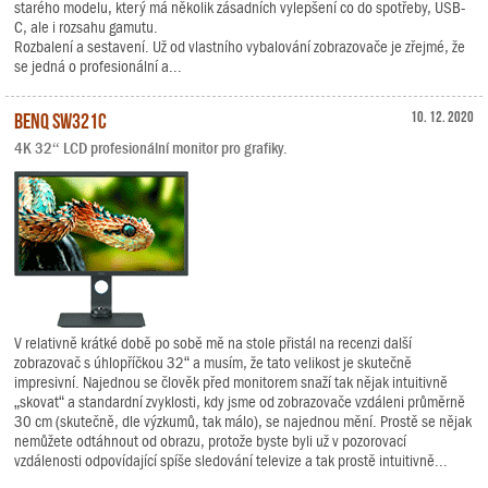
starého modelu, který má několik zásadních vylepšení co do spotřeby, USB-
C, ale i rozsahu gamutu.
Rozbalení a sestavení. Už od vlastního vybalování zobrazovače je zřejmé, že
se jedná o profesionální a...
BenQ SW321C
10. 12. 2020
4K 32“ LCD profesionální monitor pro grafiky.
V relativně krátké době po sobě mě na stole přistál na recenzi další
zobrazovač s úhlopříčkou 32“ a musím, že tato velikost je skutečně
impresivní. Najednou se člověk před monitorem snaží tak nějak intuitivně
„skovat“ a standardní zvyklosti, kdy jsme od zobrazovače vzdáleni průměrně
30 cm (skutečně, dle výzkumů, tak málo), se najednou mění. Prostě se nějak
nemůžete odtáhnout od obrazu, protože byste byli už v pozorovací
vzdálenosti odpovídající spíše sledování televize a tak prostě intuitivně...