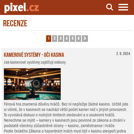
Recenze
Server o natáčení a zpracování videa
1
2
3
4
5
6
Další
Kamerové systémy - oči kasina
2. 9. 2024
Jak kamerové systémy zajišťují miliony.
Férová hra znamená důvěru hráčů. Bez ní nepřežije žádné kasino. Určitě jste
si všimli, že v kasinech se nachází větší počet kamer než v jiných provozech.
To vyvolává diskusi o nutných limitech sledování a o soukromí hráčů.
Nenechme se mýlit – kamery v kasinech jsou povinné ze zákona a chrání v
podstatě všechny zúčastněné strany – kasino, zaměstnance i hráče.
Podle českého Zákona o hazardních hrách musí být v kasinu alespoň jedna