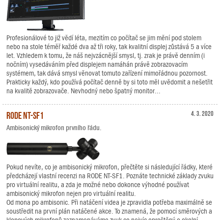
Profesionálové to již vědí léta, mezitím co počítač se jim mění pod stolem
nebo na stole téměř každé dva až tři roky, tak kvalitní displej zůstává 5 a více
let. Vzhledem k tomu, že náš nejvzácnější smysl, tj. zrak je právě denním (i
nočním) vysedáváním před displejem namáhán právě zobrazovacím
systémem, tak dává smysl věnovat tomuto zařízení mimořádnou pozornost.
Prakticky každý, kdo používá počítač denně by si toto měl uvědomit a nešetřit
na kvalitě zobrazovače. Nevhodný nebo špatný monitor...
RODE NT-SF1
4. 3. 2020
Ambisonický mikrofon prvního řádu.
Pokud nevíte, co je ambisonický mikrofon, přečtěte si následující řádky, které
předcházejí vlastní recenzi na RODE NT-SF1. Poznáte technické základy zvuku
pro virtuální realitu, a zda je možné nebo dokonce výhodné používat
ambisonický mikrofon nejen pro virtuální realitu.
Od mona po ambisonic. Při natáčení videa je zpravidla potřeba maximálně se
soustředit na první plán natáčené akce. To znamená, že pomocí směrových a