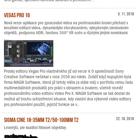
Vegas Pro 16
5. 11. 2018
Nová verze aplikace pro zpracování videa na profesionální úrovni přichází s
kreativní editací videa, dynamickým storyboardem, vylepšeným sledováním
objektů, podporou HDR, tvorbou 360º VR scén a různými jinými novinkami.
Prodej editoru Vegas Pro vlastněného již od verze 4.0 společností Sony
Creative Software nečekal v roce 2016 asi nikdo. Zvlášť když kupujícím byla
firma MAGIX Software, která již tehdy měla (a stále má) v portfoliu celou řadu
multimediálních produktů pro práci s obrazem a zvukem, včetně rovněž
profesionálního video editoru Video Pro X. MAGIX Software se tak dostal do
možná až trochu schizofrenní situace, kdy vlastní dva výkonné video editory
pro profesionální použití, jejichž funkce se v...
Sigma Cine 18-35mm T2/50-100mm T2
22. 10. 2018
Levnější, ale kvalitní filmové objektivy.