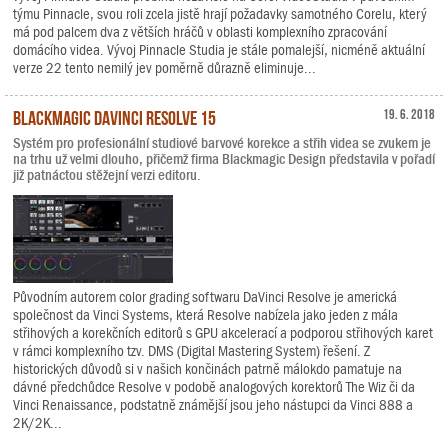
týmu Pinnacle, svou roli zcela jistě hrají požadavky samotného Corelu, který
má pod palcem dva z větších hráčů v oblasti komplexního zpracování
domácího videa. Vývoj Pinnacle Studia je stále pomalejší, nicméně aktuální
verze 22 tento nemilý jev poměrně důrazně eliminuje...
Blackmagic DaVinci Resolve 15
19. 6. 2018
Systém pro profesionální studiové barvové korekce a střih videa se zvukem je
na trhu už velmi dlouho, přičemž firma Blackmagic Design představila v pořadí
již patnáctou stěžejní verzi editoru.
Původním autorem color grading softwaru DaVinci Resolve je americká
společnost da Vinci Systems, která Resolve nabízela jako jeden z mála
střihových a korekčních editorů s GPU akcelerací a podporou střihových karet
v rámci komplexního tzv. DMS (Digital Mastering System) řešení. Z
historických důvodů si v našich končinách patrně málokdo pamatuje na
dávné předchůdce Resolve v podobě analogových korektorů The Wiz či da
Vinci Renaissance, podstatně známější jsou jeho nástupci da Vinci 888 a
2K/2K...