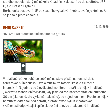
starého modelu, který má několik zásadních vylepšení co do spotřeby, USB-
C, ale i rozsahu gamutu.
Rozbalení a sestavení. Už od vlastního vybalování zobrazovače je zřejmé, že
se jedná o profesionální a...
BenQ SW321C
10. 12. 2020
4K 32“ LCD profesionální monitor pro grafiky.
V relativně krátké době po sobě mě na stole přistál na recenzi další
zobrazovač s úhlopříčkou 32“ a musím, že tato velikost je skutečně
impresivní. Najednou se člověk před monitorem snaží tak nějak intuitivně
„skovat“ a standardní zvyklosti, kdy jsme od zobrazovače vzdáleni průměrně
30 cm (skutečně, dle výzkumů, tak málo), se najednou mění. Prostě se nějak
nemůžete odtáhnout od obrazu, protože byste byli už v pozorovací
vzdálenosti odpovídající spíše sledování televize a tak prostě intuitivně...