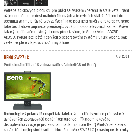
Potřeba špičkových produktů pro práci se zvukem v terénu je stále větší. Není
už jen doménou profesionálních filmových a televizních štábů. Přitom tato
technika zahrnuje různé typy zařízení, jako jsou field mixéry a rekordéry, nebo
také bezdrátové přijímače přenášející zvuk přímo do televizních kamer. Právě
takovým přijímačem, který si dnes představíme, je Shure Axient ADX5D.
ADX5D. Pokud jste ještě neslyšeli o bezdrátovém systému Shure Axient, pak
vězte, že jde o vlajkovou loď firmy Shure...
BenQ SW271C
7. 9. 2021
Profesionální třída 4K zobrazovačů s AdobeRGB od BenQ.
Technologický pokrok již dospěl tak daleko, že tradiční výrobce průmyslově
uznávaných zobrazovačů dohání konkurence. Příkladem takového
disruptivního vývoje je profesionální řada monitorů BenQ PhotoVue, která si
zadá s těmi nejlepšími hráči na trhu. PhotoVue SW271C je nástupce dva roky