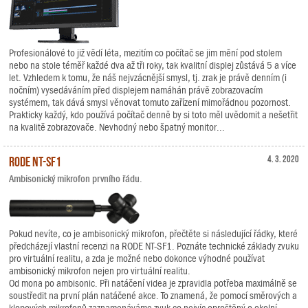
Profesionálové to již vědí léta, mezitím co počítač se jim mění pod stolem
nebo na stole téměř každé dva až tři roky, tak kvalitní displej zůstává 5 a více
let. Vzhledem k tomu, že náš nejvzácnější smysl, tj. zrak je právě denním (i
nočním) vysedáváním před displejem namáhán právě zobrazovacím
systémem, tak dává smysl věnovat tomuto zařízení mimořádnou pozornost.
Prakticky každý, kdo používá počítač denně by si toto měl uvědomit a nešetřit
na kvalitě zobrazovače. Nevhodný nebo špatný monitor...
RODE NT-SF1
4. 3. 2020
Ambisonický mikrofon prvního řádu.
Pokud nevíte, co je ambisonický mikrofon, přečtěte si následující řádky, které
předcházejí vlastní recenzi na RODE NT-SF1. Poznáte technické základy zvuku
pro virtuální realitu, a zda je možné nebo dokonce výhodné používat
ambisonický mikrofon nejen pro virtuální realitu.
Od mona po ambisonic. Při natáčení videa je zpravidla potřeba maximálně se
soustředit na první plán natáčené akce. To znamená, že pomocí směrových a