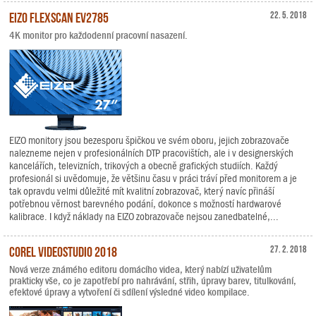
EIZO FlexScan EV2785
22. 5. 2018
4K monitor pro každodenní pracovní nasazení.
EIZO monitory jsou bezesporu špičkou ve svém oboru, jejich zobrazovače
nalezneme nejen v profesionálních DTP pracovištích, ale i v designerských
kancelářích, televizních, trikových a obecně grafických studiích. Každý
profesionál si uvědomuje, že většinu času v práci tráví před monitorem a je
tak opravdu velmi důležité mít kvalitní zobrazovač, který navíc přináší
potřebnou věrnost barevného podání, dokonce s možností hardwarové
kalibrace. I když náklady na EIZO zobrazovače nejsou zanedbatelné,...
Corel VideoStudio 2018
27. 2. 2018
Nová verze známého editoru domácího videa, který nabízí uživatelům
prakticky vše, co je zapotřebí pro nahrávání, střih, úpravy barev, titulkování,
efektové úpravy a vytvoření či sdílení výsledné video kompilace.