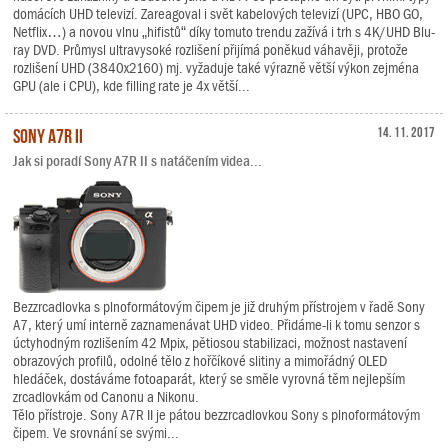
domácích UHD televizí. Zareagoval i svět kabelových televizí (UPC, HBO GO,
Netflix…) a novou vlnu „hifistů“ díky tomuto trendu zažívá i trh s 4K/UHD Blu-
ray DVD. Průmysl ultravysoké rozlišení přijímá poněkud váhavěji, protože
rozlišení UHD (3840x2160) mj. vyžaduje také výrazně větší výkon zejména
GPU (ale i CPU), kde filling rate je 4x větší...
Sony A7R II
14. 11. 2017
Jak si poradí Sony A7R II s natáčením videa...
Bezzrcadlovka s plnoformátovým čipem je již druhým přístrojem v řadě Sony
A7, který umí interně zaznamenávat UHD video. Přidáme-li k tomu senzor s
úctyhodným rozlišením 42 Mpix, pětiosou stabilizaci, možnost nastavení
obrazových profilů, odolné tělo z hořčíkové slitiny a mimořádný OLED
hledáček, dostáváme fotoaparát, který se směle vyrovná těm nejlepším
zrcadlovkám od Canonu a Nikonu.
Tělo přístroje. Sony A7R II je pátou bezzrcadlovkou Sony s plnoformátovým
čipem. Ve srovnání se svými...