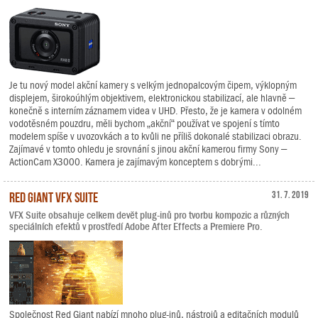
Je tu nový model akční kamery s velkým jednopalcovým čipem, výklopným
displejem, širokoúhlým objektivem, elektronickou stabilizací, ale hlavně –
konečně s interním záznamem videa v UHD. Přesto, že je kamera v odolném
vodotěsném pouzdru, měli bychom „akční“ používat ve spojení s tímto
modelem spíše v uvozovkách a to kvůli ne příliš dokonalé stabilizaci obrazu.
Zajímavé v tomto ohledu je srovnání s jinou akční kamerou firmy Sony –
ActionCam X3000. Kamera je zajímavým konceptem s dobrými...
Red Giant VFX Suite
31. 7. 2019
VFX Suite obsahuje celkem devět plug-inů pro tvorbu kompozic a různých
speciálních efektů v prostředí Adobe After Effects a Premiere Pro.
Společnost Red Giant nabízí mnoho plug-inů, nástrojů a editačních modulů