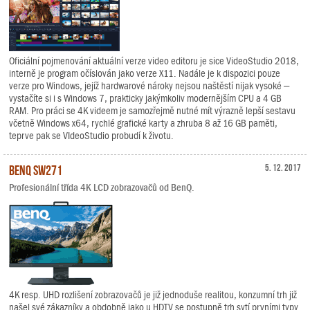
Oficiální pojmenování aktuální verze video editoru je sice VideoStudio 2018,
interně je program očíslován jako verze X11. Nadále je k dispozici pouze
verze pro Windows, jejíž hardwarové nároky nejsou naštěstí nijak vysoké –
vystačíte si i s Windows 7, prakticky jakýmkoliv modernějším CPU a 4 GB
RAM. Pro práci se 4K videem je samozřejmě nutné mít výrazně lepší sestavu
včetně Windows x64, rychlé grafické karty a zhruba 8 až 16 GB paměti,
teprve pak se VIdeoStudio probudí k životu.
BenQ SW271
5. 12. 2017
Profesionální třída 4K LCD zobrazovačů od BenQ.
4K resp. UHD rozlišení zobrazovačů je již jednoduše realitou, konzumní trh již
našel své zákazníky a obdobně jako u HDTV se postupně trh sytí prvními typy