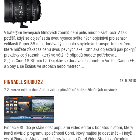
V kategorii levnějších filmových zoomů není příliš mnoho zástupců. A tak
potěší, když se objeví sada dvou vysoce světelných objektivů pro senzor
velikosti Super 35 mm, dodávaných spolu s bytelným transportním kufrem,
které můžete získat za cenu dvou pevných skel. Ohniska objektivů pak pokryjí
prakticky celý rozsah, který ve většině případů budete potřebovat.
Sigma Cine 18-35mm T2. Objektiv se dodává s bajonetem Arri PL, Canon EF
a Sony E se škálou ve stopách nebo metrech....
Pinnacle Studio 22
18. 9. 2018
22. verze editor domácího videa přináší několik užitečných novinek.
Pinnacle Studio je stále dost populární video editor s bohatou historií, která
končí akvizicí programu společností Corel. Nový majitel je dost znát – i když
vývoj Pinnacle Studia probíhá nezávisle na Corel VideoStudiu v původním