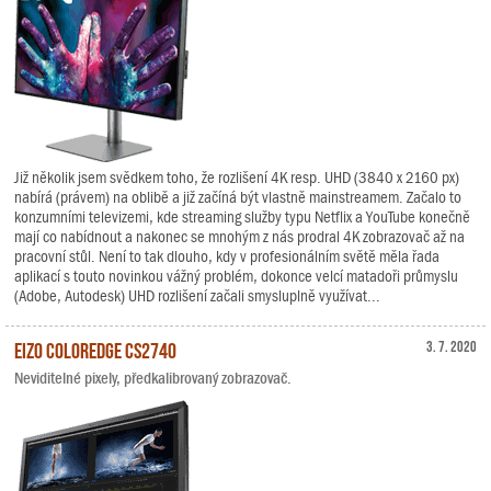
Již několik jsem svědkem toho, že rozlišení 4K resp. UHD (3840 x 2160 px)
nabírá (právem) na oblibě a již začíná být vlastně mainstreamem. Začalo to
konzumními televizemi, kde streaming služby typu Netflix a YouTube konečně
mají co nabídnout a nakonec se mnohým z nás prodral 4K zobrazovač až na
pracovní stůl. Není to tak dlouho, kdy v profesionálním světě měla řada
aplikací s touto novinkou vážný problém, dokonce velcí matadoři průmyslu
(Adobe, Autodesk) UHD rozlišení začali smysluplně využívat...
EIZO ColorEdge CS2740
3. 7. 2020
Neviditelné pixely, předkalibrovaný zobrazovač.