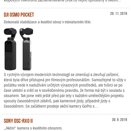
klopových mikrofonů zaznamenáváme zvuk co nejvíc oproštěný o okolní...
DJI Osmo Pocket
20. 11. 2019
Dokonalá stabilizace a kvalitní obraz v miniaturním těle.
S rychlým vývojem moderních technologií se zmenšují a zlevňují zařízení,
která byla dříve přístupná jen filmovým profesionálům. Samozřejmě to vždy v
počátku vede k nadužívání určitých výrazových prostředků, ale tvůrci se po
čase uklidní a vrátí se k osvědčenému pravidlu, že forma má být v souladu s
obsahem. Tak jsme měli ještě před pár lety v každém umělečtějším projektu
spousty časosběrných záběrů, pak kamerové jízdy, případně jízdy s
časosběrem. Se začátkem prodeje akční kamery GoPro s...
Sony DSC-RX0 II
30. 9. 2019
„Akční“ kamera s kvalitním obrazem.