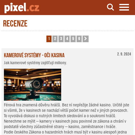
Recenze
Server o natáčení a zpracování videa
1
2
3
4
5
6
Další
Kamerové systémy - oči kasina
2. 9. 2024
Jak kamerové systémy zajišťují miliony.
Férová hra znamená důvěru hráčů. Bez ní nepřežije žádné kasino. Určitě jste
si všimli, že v kasinech se nachází větší počet kamer než v jiných provozech.
To vyvolává diskusi o nutných limitech sledování a o soukromí hráčů.
Nenechme se mýlit – kamery v kasinech jsou povinné ze zákona a chrání v
podstatě všechny zúčastněné strany – kasino, zaměstnance i hráče.
Podle českého Zákona o hazardních hrách musí být v kasinu alespoň jedna