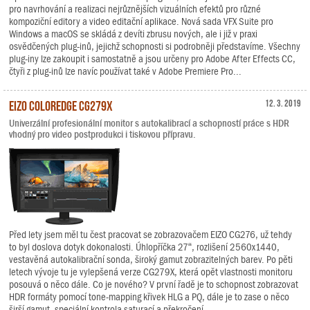
pro navrhování a realizaci nejrůznějších vizuálních efektů pro různé
kompoziční editory a video editační aplikace. Nová sada VFX Suite pro
Windows a macOS se skládá z devíti zbrusu nových, ale i již v praxi
osvědčených plug-inů, jejichž schopnosti si podrobněji představíme. Všechny
plug-iny lze zakoupit i samostatně a jsou určeny pro Adobe After Effects CC,
čtyři z plug-inů lze navíc používat také v Adobe Premiere Pro...
EIZO ColorEdge CG279X
12. 3. 2019
Univerzální profesionální monitor s autokalibrací a schopností práce s HDR
vhodný pro video postprodukci i tiskovou přípravu.
Před lety jsem měl tu čest pracovat se zobrazovačem EIZO CG276, už tehdy
to byl doslova dotyk dokonalosti. Úhlopříčka 27“, rozlišení 2560x1440,
vestavěná autokalibrační sonda, široký gamut zobrazitelných barev. Po pěti
letech vývoje tu je vylepšená verze CG279X, která opět vlastnosti monitoru
posouvá o něco dále. Co je nového? V první řadě je to schopnost zobrazovat
HDR formáty pomocí tone-mapping křivek HLG a PQ, dále je to zase o něco
širší gamut, speciální kontrola saturací a překročení...