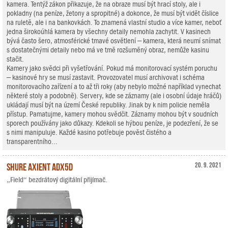
kamera. Tentýž zákon přikazuje, že na obraze musí být hrací stoly, ale i
pokladny (na peníze, žetony a spropitné) a dokonce, že musí být vidět číslice
na ruletě, ale i na bankovkách. To znamená vlastní studio a více kamer, neboť
jedna širokoúhlá kamera by všechny detaily nemohla zachytit. V kasinech
bývá často šero, atmosférické tmavé osvětlení – kamera, která neumí snímat
s dostatečnými detaily nebo má ve tmě rozšuměný obraz, nemůže kasinu
stačit.
Kamery jako svědci při vyšetřování. Pokud má monitorovací systém poruchu
– kasinové hry se musí zastavit. Provozovatel musí archivovat i schéma
monitorovacího zařízení a to až tři roky (aby nebylo možné například vynechat
některé stoly a podobně). Servery, kde se záznamy (ale i osobní údaje hráčů)
ukládají musí být na území České republiky. Jinak by k nim policie neměla
přístup. Pamatujme, kamery mohou svědčit. Záznamy mohou být v soudních
sporech používány jako důkazy. Kdekoli se hýbou peníze, je podezření, že se
s nimi manipuluje. Každé kasino potřebuje pověst čistého a
transparentního...
Shure Axient ADX5D
20. 9. 2021
„Field“ bezdrátový digitální přijímač.