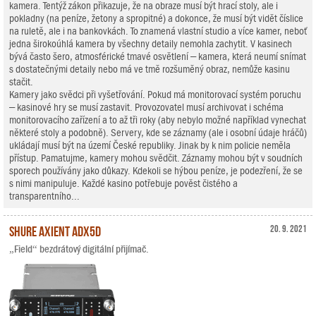
kamera. Tentýž zákon přikazuje, že na obraze musí být hrací stoly, ale i
pokladny (na peníze, žetony a spropitné) a dokonce, že musí být vidět číslice
na ruletě, ale i na bankovkách. To znamená vlastní studio a více kamer, neboť
jedna širokoúhlá kamera by všechny detaily nemohla zachytit. V kasinech
bývá často šero, atmosférické tmavé osvětlení – kamera, která neumí snímat
s dostatečnými detaily nebo má ve tmě rozšuměný obraz, nemůže kasinu
stačit.
Kamery jako svědci při vyšetřování. Pokud má monitorovací systém poruchu
– kasinové hry se musí zastavit. Provozovatel musí archivovat i schéma
monitorovacího zařízení a to až tři roky (aby nebylo možné například vynechat
některé stoly a podobně). Servery, kde se záznamy (ale i osobní údaje hráčů)
ukládají musí být na území České republiky. Jinak by k nim policie neměla
přístup. Pamatujme, kamery mohou svědčit. Záznamy mohou být v soudních
sporech používány jako důkazy. Kdekoli se hýbou peníze, je podezření, že se
s nimi manipuluje. Každé kasino potřebuje pověst čistého a
transparentního...
Shure Axient ADX5D
20. 9. 2021
„Field“ bezdrátový digitální přijímač.