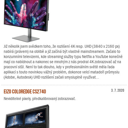
Již několik jsem svědkem toho, že rozlišení 4K resp. UHD (3840 x 2160 px)
nabírá (právem) na oblibě a již začíná být vlastně mainstreamem. Začalo to
konzumními televizemi, kde streaming služby typu Netflix a YouTube konečně
mají co nabídnout a nakonec se mnohým z nás prodral 4K zobrazovač až na
pracovní stůl. Není to tak dlouho, kdy v profesionálním světě měla řada
aplikací s touto novinkou vážný problém, dokonce velcí matadoři průmyslu
(Adobe, Autodesk) UHD rozlišení začali smysluplně využívat...
EIZO ColorEdge CS2740
3. 7. 2020
Neviditelné pixely, předkalibrovaný zobrazovač.