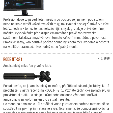
Profesionálové to již vědí léta, mezitím co počítač se jim mění pod stolem
nebo na stole téměř každé dva až tři roky, tak kvalitní displej zůstává 5 a více
let. Vzhledem k tomu, že náš nejvzácnější smysl, tj. zrak je právě denním (i
nočním) vysedáváním před displejem namáhán právě zobrazovacím
systémem, tak dává smysl věnovat tomuto zařízení mimořádnou pozornost.
Prakticky každý, kdo používá počítač denně by si toto měl uvědomit a nešetřit
na kvalitě zobrazovače. Nevhodný nebo špatný monitor...
RODE NT-SF1
4. 3. 2020
Ambisonický mikrofon prvního řádu.
Pokud nevíte, co je ambisonický mikrofon, přečtěte si následující řádky, které
předcházejí vlastní recenzi na RODE NT-SF1. Poznáte technické základy zvuku
pro virtuální realitu, a zda je možné nebo dokonce výhodné používat
ambisonický mikrofon nejen pro virtuální realitu.
Od mona po ambisonic. Při natáčení videa je zpravidla potřeba maximálně se
soustředit na první plán natáčené akce. To znamená, že pomocí směrových a