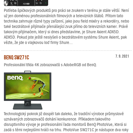
Potřeba špičkových produktů pro práci se zvukem v terénu je stále větší. Není
už jen doménou profesionálních filmových a televizních štábů. Přitom tato
technika zahrnuje různé typy zařízení, jako jsou field mixéry a rekordéry, nebo
také bezdrátové přijímače přenášející zvuk přímo do televizních kamer. Právě
takovým přijímačem, který si dnes představíme, je Shure Axient ADX5D.
ADX5D. Pokud jste ještě neslyšeli o bezdrátovém systému Shure Axient, pak
vězte, že jde o vlajkovou loď firmy Shure...
BenQ SW271C
7. 9. 2021
Profesionální třída 4K zobrazovačů s AdobeRGB od BenQ.
Technologický pokrok již dospěl tak daleko, že tradiční výrobce průmyslově
uznávaných zobrazovačů dohání konkurence. Příkladem takového
disruptivního vývoje je profesionální řada monitorů BenQ PhotoVue, která si
zadá s těmi nejlepšími hráči na trhu. PhotoVue SW271C je nástupce dva roky