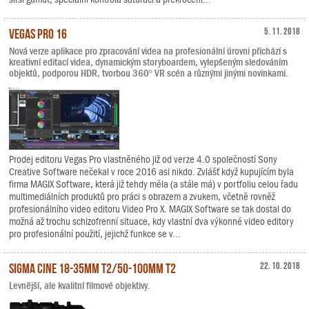
Vegas Pro 16
5. 11. 2018
Nová verze aplikace pro zpracování videa na profesionální úrovni přichází s
kreativní editací videa, dynamickým storyboardem, vylepšeným sledováním
objektů, podporou HDR, tvorbou 360º VR scén a různými jinými novinkami.
Prodej editoru Vegas Pro vlastněného již od verze 4.0 společností Sony
Creative Software nečekal v roce 2016 asi nikdo. Zvlášť když kupujícím byla
firma MAGIX Software, která již tehdy měla (a stále má) v portfoliu celou řadu
multimediálních produktů pro práci s obrazem a zvukem, včetně rovněž
profesionálního video editoru Video Pro X. MAGIX Software se tak dostal do
možná až trochu schizofrenní situace, kdy vlastní dva výkonné video editory
pro profesionální použití, jejichž funkce se v...
Sigma Cine 18-35mm T2/50-100mm T2
22. 10. 2018
Levnější, ale kvalitní filmové objektivy.