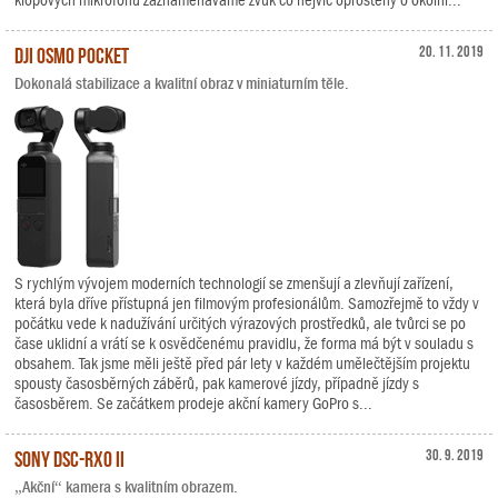
klopových mikrofonů zaznamenáváme zvuk co nejvíc oproštěný o okolní...
DJI Osmo Pocket
20. 11. 2019
Dokonalá stabilizace a kvalitní obraz v miniaturním těle.
S rychlým vývojem moderních technologií se zmenšují a zlevňují zařízení,
která byla dříve přístupná jen filmovým profesionálům. Samozřejmě to vždy v
počátku vede k nadužívání určitých výrazových prostředků, ale tvůrci se po
čase uklidní a vrátí se k osvědčenému pravidlu, že forma má být v souladu s
obsahem. Tak jsme měli ještě před pár lety v každém umělečtějším projektu
spousty časosběrných záběrů, pak kamerové jízdy, případně jízdy s
časosběrem. Se začátkem prodeje akční kamery GoPro s...
Sony DSC-RX0 II
30. 9. 2019
„Akční“ kamera s kvalitním obrazem.