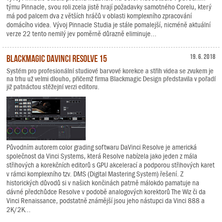
týmu Pinnacle, svou roli zcela jistě hrají požadavky samotného Corelu, který
má pod palcem dva z větších hráčů v oblasti komplexního zpracování
domácího videa. Vývoj Pinnacle Studia je stále pomalejší, nicméně aktuální
verze 22 tento nemilý jev poměrně důrazně eliminuje...
Blackmagic DaVinci Resolve 15
19. 6. 2018
Systém pro profesionální studiové barvové korekce a střih videa se zvukem je
na trhu už velmi dlouho, přičemž firma Blackmagic Design představila v pořadí
již patnáctou stěžejní verzi editoru.
Původním autorem color grading softwaru DaVinci Resolve je americká
společnost da Vinci Systems, která Resolve nabízela jako jeden z mála
střihových a korekčních editorů s GPU akcelerací a podporou střihových karet
v rámci komplexního tzv. DMS (Digital Mastering System) řešení. Z
historických důvodů si v našich končinách patrně málokdo pamatuje na
dávné předchůdce Resolve v podobě analogových korektorů The Wiz či da
Vinci Renaissance, podstatně známější jsou jeho nástupci da Vinci 888 a
2K/2K...