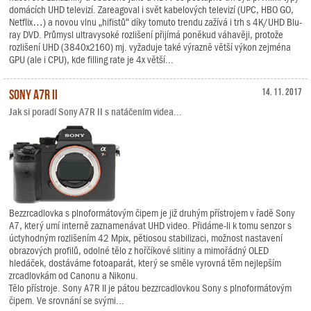
domácích UHD televizí. Zareagoval i svět kabelových televizí (UPC, HBO GO,
Netflix…) a novou vlnu „hifistů“ díky tomuto trendu zažívá i trh s 4K/UHD Blu-
ray DVD. Průmysl ultravysoké rozlišení přijímá poněkud váhavěji, protože
rozlišení UHD (3840x2160) mj. vyžaduje také výrazně větší výkon zejména
GPU (ale i CPU), kde filling rate je 4x větší...
Sony A7R II
14. 11. 2017
Jak si poradí Sony A7R II s natáčením videa...
Bezzrcadlovka s plnoformátovým čipem je již druhým přístrojem v řadě Sony
A7, který umí interně zaznamenávat UHD video. Přidáme-li k tomu senzor s
úctyhodným rozlišením 42 Mpix, pětiosou stabilizaci, možnost nastavení
obrazových profilů, odolné tělo z hořčíkové slitiny a mimořádný OLED
hledáček, dostáváme fotoaparát, který se směle vyrovná těm nejlepším
zrcadlovkám od Canonu a Nikonu.
Tělo přístroje. Sony A7R II je pátou bezzrcadlovkou Sony s plnoformátovým
čipem. Ve srovnání se svými...