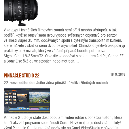
V kategorii levnějších filmových zoomů není příliš mnoho zástupců. A tak
potěší, když se objeví sada dvou vysoce světelných objektivů pro senzor
velikosti Super 35 mm, dodávaných spolu s bytelným transportním kufrem,
které můžete získat za cenu dvou pevných skel. Ohniska objektivů pak pokryjí
prakticky celý rozsah, který ve většině případů budete potřebovat.
Sigma Cine 18-35mm T2. Objektiv se dodává s bajonetem Arri PL, Canon EF
a Sony E se škálou ve stopách nebo metrech....
Pinnacle Studio 22
18. 9. 2018
22. verze editor domácího videa přináší několik užitečných novinek.
Pinnacle Studio je stále dost populární video editor s bohatou historií, která
končí akvizicí programu společností Corel. Nový majitel je dost znát – i když
vývoj Pinnacle Studia probíhá nezávisle na Corel VideoStudiu v původním