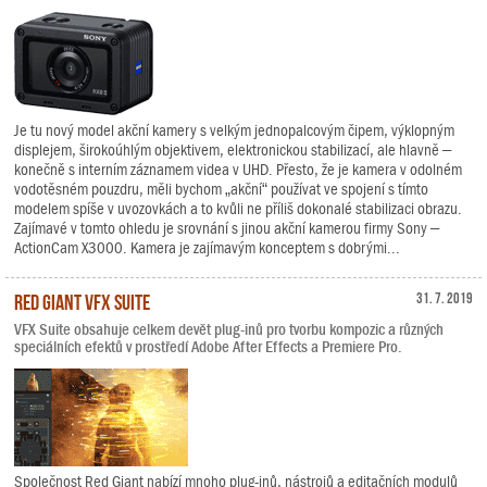
Je tu nový model akční kamery s velkým jednopalcovým čipem, výklopným
displejem, širokoúhlým objektivem, elektronickou stabilizací, ale hlavně –
konečně s interním záznamem videa v UHD. Přesto, že je kamera v odolném
vodotěsném pouzdru, měli bychom „akční“ používat ve spojení s tímto
modelem spíše v uvozovkách a to kvůli ne příliš dokonalé stabilizaci obrazu.
Zajímavé v tomto ohledu je srovnání s jinou akční kamerou firmy Sony –
ActionCam X3000. Kamera je zajímavým konceptem s dobrými...
Red Giant VFX Suite
31. 7. 2019
VFX Suite obsahuje celkem devět plug-inů pro tvorbu kompozic a různých
speciálních efektů v prostředí Adobe After Effects a Premiere Pro.
Společnost Red Giant nabízí mnoho plug-inů, nástrojů a editačních modulů