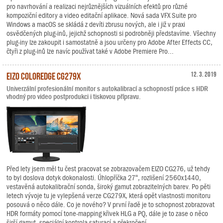
pro navrhování a realizaci nejrůznějších vizuálních efektů pro různé
kompoziční editory a video editační aplikace. Nová sada VFX Suite pro
Windows a macOS se skládá z devíti zbrusu nových, ale i již v praxi
osvědčených plug-inů, jejichž schopnosti si podrobněji představíme. Všechny
plug-iny lze zakoupit i samostatně a jsou určeny pro Adobe After Effects CC,
čtyři z plug-inů lze navíc používat také v Adobe Premiere Pro...
EIZO ColorEdge CG279X
12. 3. 2019
Univerzální profesionální monitor s autokalibrací a schopností práce s HDR
vhodný pro video postprodukci i tiskovou přípravu.
Před lety jsem měl tu čest pracovat se zobrazovačem EIZO CG276, už tehdy
to byl doslova dotyk dokonalosti. Úhlopříčka 27“, rozlišení 2560x1440,
vestavěná autokalibrační sonda, široký gamut zobrazitelných barev. Po pěti
letech vývoje tu je vylepšená verze CG279X, která opět vlastnosti monitoru
posouvá o něco dále. Co je nového? V první řadě je to schopnost zobrazovat
HDR formáty pomocí tone-mapping křivek HLG a PQ, dále je to zase o něco
širší gamut, speciální kontrola saturací a překročení...