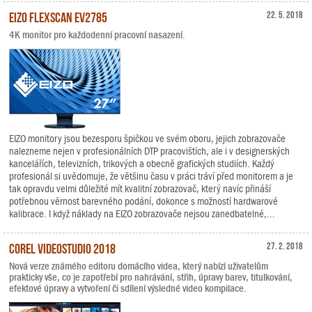
EIZO FlexScan EV2785
22. 5. 2018
4K monitor pro každodenní pracovní nasazení.
EIZO monitory jsou bezesporu špičkou ve svém oboru, jejich zobrazovače
nalezneme nejen v profesionálních DTP pracovištích, ale i v designerských
kancelářích, televizních, trikových a obecně grafických studiích. Každý
profesionál si uvědomuje, že většinu času v práci tráví před monitorem a je
tak opravdu velmi důležité mít kvalitní zobrazovač, který navíc přináší
potřebnou věrnost barevného podání, dokonce s možností hardwarové
kalibrace. I když náklady na EIZO zobrazovače nejsou zanedbatelné,...
Corel VideoStudio 2018
27. 2. 2018
Nová verze známého editoru domácího videa, který nabízí uživatelům
prakticky vše, co je zapotřebí pro nahrávání, střih, úpravy barev, titulkování,
efektové úpravy a vytvoření či sdílení výsledné video kompilace.