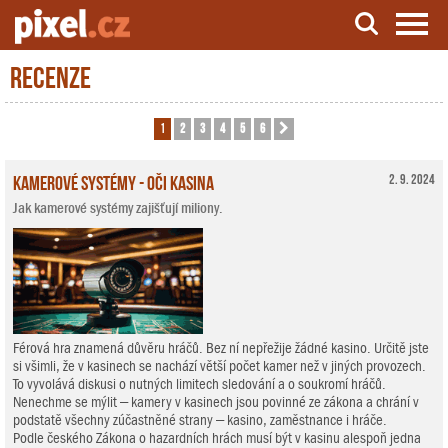
Recenze
Server o natáčení a zpracování videa
1
2
3
4
5
6
Další
Kamerové systémy - oči kasina
2. 9. 2024
Jak kamerové systémy zajišťují miliony.
Férová hra znamená důvěru hráčů. Bez ní nepřežije žádné kasino. Určitě jste
si všimli, že v kasinech se nachází větší počet kamer než v jiných provozech.
To vyvolává diskusi o nutných limitech sledování a o soukromí hráčů.
Nenechme se mýlit – kamery v kasinech jsou povinné ze zákona a chrání v
podstatě všechny zúčastněné strany – kasino, zaměstnance i hráče.
Podle českého Zákona o hazardních hrách musí být v kasinu alespoň jedna