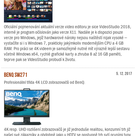
Oficiální pojmenování aktuální verze video editoru je sice VideoStudio 2018,
interně je program očíslován jako verze X11. Nadále je k dispozici pouze
verze pro Windows, jejíž hardwarové nároky nejsou naštěstí nijak vysoké –
vystačíte si i s Windows 7, prakticky jakýmkoliv modernějším CPU a 4 GB
RAM. Pro práci se 4K videem je samozřejmě nutné mít výrazně lepší sestavu
včetně Windows x64, rychlé grafické karty a zhruba 8 až 16 GB paměti,
teprve pak se VIdeoStudio probudí k životu.
BenQ SW271
5. 12. 2017
Profesionální třída 4K LCD zobrazovačů od BenQ.
4K resp. UHD rozlišení zobrazovačů je již jednoduše realitou, konzumní trh již
našel své zákazníky a obdobně jako u HDTV se postupně trh sytí prvními typy