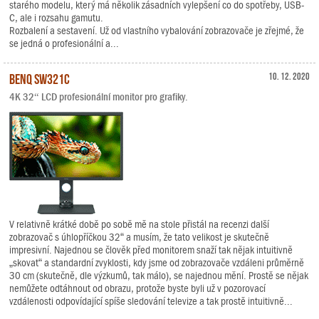
starého modelu, který má několik zásadních vylepšení co do spotřeby, USB-
C, ale i rozsahu gamutu.
Rozbalení a sestavení. Už od vlastního vybalování zobrazovače je zřejmé, že
se jedná o profesionální a...
BenQ SW321C
10. 12. 2020
4K 32“ LCD profesionální monitor pro grafiky.
V relativně krátké době po sobě mě na stole přistál na recenzi další
zobrazovač s úhlopříčkou 32“ a musím, že tato velikost je skutečně
impresivní. Najednou se člověk před monitorem snaží tak nějak intuitivně
„skovat“ a standardní zvyklosti, kdy jsme od zobrazovače vzdáleni průměrně
30 cm (skutečně, dle výzkumů, tak málo), se najednou mění. Prostě se nějak
nemůžete odtáhnout od obrazu, protože byste byli už v pozorovací
vzdálenosti odpovídající spíše sledování televize a tak prostě intuitivně...