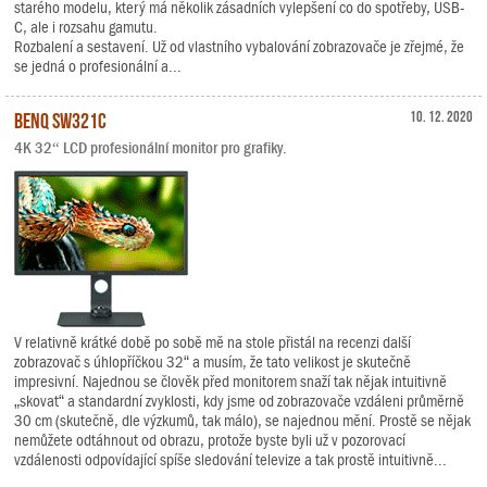
starého modelu, který má několik zásadních vylepšení co do spotřeby, USB-
C, ale i rozsahu gamutu.
Rozbalení a sestavení. Už od vlastního vybalování zobrazovače je zřejmé, že
se jedná o profesionální a...
BenQ SW321C
10. 12. 2020
4K 32“ LCD profesionální monitor pro grafiky.
V relativně krátké době po sobě mě na stole přistál na recenzi další
zobrazovač s úhlopříčkou 32“ a musím, že tato velikost je skutečně
impresivní. Najednou se člověk před monitorem snaží tak nějak intuitivně
„skovat“ a standardní zvyklosti, kdy jsme od zobrazovače vzdáleni průměrně
30 cm (skutečně, dle výzkumů, tak málo), se najednou mění. Prostě se nějak
nemůžete odtáhnout od obrazu, protože byste byli už v pozorovací
vzdálenosti odpovídající spíše sledování televize a tak prostě intuitivně...