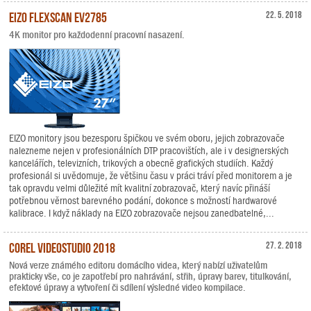
EIZO FlexScan EV2785
22. 5. 2018
4K monitor pro každodenní pracovní nasazení.
EIZO monitory jsou bezesporu špičkou ve svém oboru, jejich zobrazovače
nalezneme nejen v profesionálních DTP pracovištích, ale i v designerských
kancelářích, televizních, trikových a obecně grafických studiích. Každý
profesionál si uvědomuje, že většinu času v práci tráví před monitorem a je
tak opravdu velmi důležité mít kvalitní zobrazovač, který navíc přináší
potřebnou věrnost barevného podání, dokonce s možností hardwarové
kalibrace. I když náklady na EIZO zobrazovače nejsou zanedbatelné,...
Corel VideoStudio 2018
27. 2. 2018
Nová verze známého editoru domácího videa, který nabízí uživatelům
prakticky vše, co je zapotřebí pro nahrávání, střih, úpravy barev, titulkování,
efektové úpravy a vytvoření či sdílení výsledné video kompilace.