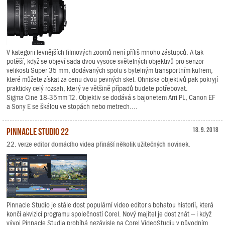
V kategorii levnějších filmových zoomů není příliš mnoho zástupců. A tak
potěší, když se objeví sada dvou vysoce světelných objektivů pro senzor
velikosti Super 35 mm, dodávaných spolu s bytelným transportním kufrem,
které můžete získat za cenu dvou pevných skel. Ohniska objektivů pak pokryjí
prakticky celý rozsah, který ve většině případů budete potřebovat.
Sigma Cine 18-35mm T2. Objektiv se dodává s bajonetem Arri PL, Canon EF
a Sony E se škálou ve stopách nebo metrech....
Pinnacle Studio 22
18. 9. 2018
22. verze editor domácího videa přináší několik užitečných novinek.
Pinnacle Studio je stále dost populární video editor s bohatou historií, která
končí akvizicí programu společností Corel. Nový majitel je dost znát – i když
vývoj Pinnacle Studia probíhá nezávisle na Corel VideoStudiu v původním