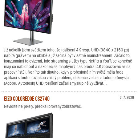
Již několik jsem svědkem toho, že rozlišení 4K resp. UHD (3840 x 2160 px)
nabírá (právem) na oblibě a již začíná být vlastně mainstreamem. Začalo to
konzumními televizemi, kde streaming služby typu Netflix a YouTube konečně
mají co nabídnout a nakonec se mnohým z nás prodral 4K zobrazovač až na
pracovní stůl. Není to tak dlouho, kdy v profesionálním světě měla řada
aplikací s touto novinkou vážný problém, dokonce velcí matadoři průmyslu
(Adobe, Autodesk) UHD rozlišení začali smysluplně využívat...
EIZO ColorEdge CS2740
3. 7. 2020
Neviditelné pixely, předkalibrovaný zobrazovač.