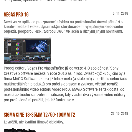
Vegas Pro 16
5. 11. 2018
Nová verze aplikace pro zpracování videa na profesionální úrovni přichází s
kreativní editací videa, dynamickým storyboardem, vylepšeným sledováním
objektů, podporou HDR, tvorbou 360º VR scén a různými jinými novinkami.
Prodej editoru Vegas Pro vlastněného již od verze 4.0 společností Sony
Creative Software nečekal v roce 2016 asi nikdo. Zvlášť když kupujícím byla
firma MAGIX Software, která již tehdy měla (a stále má) v portfoliu celou řadu
multimediálních produktů pro práci s obrazem a zvukem, včetně rovněž
profesionálního video editoru Video Pro X. MAGIX Software se tak dostal do
možná až trochu schizofrenní situace, kdy vlastní dva výkonné video editory
pro profesionální použití, jejichž funkce se v...
Sigma Cine 18-35mm T2/50-100mm T2
22. 10. 2018
Levnější, ale kvalitní filmové objektivy.