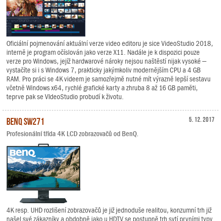
Oficiální pojmenování aktuální verze video editoru je sice VideoStudio 2018,
interně je program očíslován jako verze X11. Nadále je k dispozici pouze
verze pro Windows, jejíž hardwarové nároky nejsou naštěstí nijak vysoké –
vystačíte si i s Windows 7, prakticky jakýmkoliv modernějším CPU a 4 GB
RAM. Pro práci se 4K videem je samozřejmě nutné mít výrazně lepší sestavu
včetně Windows x64, rychlé grafické karty a zhruba 8 až 16 GB paměti,
teprve pak se VIdeoStudio probudí k životu.
BenQ SW271
5. 12. 2017
Profesionální třída 4K LCD zobrazovačů od BenQ.
4K resp. UHD rozlišení zobrazovačů je již jednoduše realitou, konzumní trh již
našel své zákazníky a obdobně jako u HDTV se postupně trh sytí prvními typy