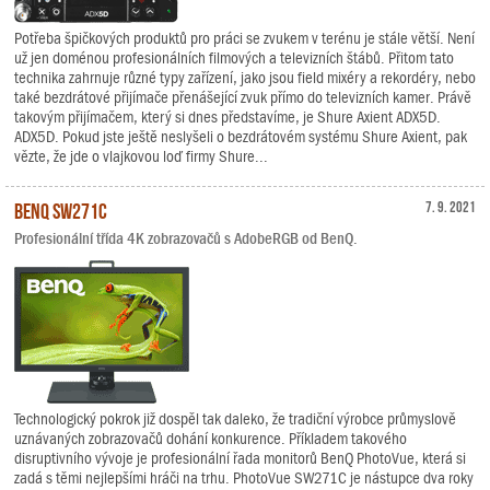
Potřeba špičkových produktů pro práci se zvukem v terénu je stále větší. Není
už jen doménou profesionálních filmových a televizních štábů. Přitom tato
technika zahrnuje různé typy zařízení, jako jsou field mixéry a rekordéry, nebo
také bezdrátové přijímače přenášející zvuk přímo do televizních kamer. Právě
takovým přijímačem, který si dnes představíme, je Shure Axient ADX5D.
ADX5D. Pokud jste ještě neslyšeli o bezdrátovém systému Shure Axient, pak
vězte, že jde o vlajkovou loď firmy Shure...
BenQ SW271C
7. 9. 2021
Profesionální třída 4K zobrazovačů s AdobeRGB od BenQ.
Technologický pokrok již dospěl tak daleko, že tradiční výrobce průmyslově
uznávaných zobrazovačů dohání konkurence. Příkladem takového
disruptivního vývoje je profesionální řada monitorů BenQ PhotoVue, která si
zadá s těmi nejlepšími hráči na trhu. PhotoVue SW271C je nástupce dva roky