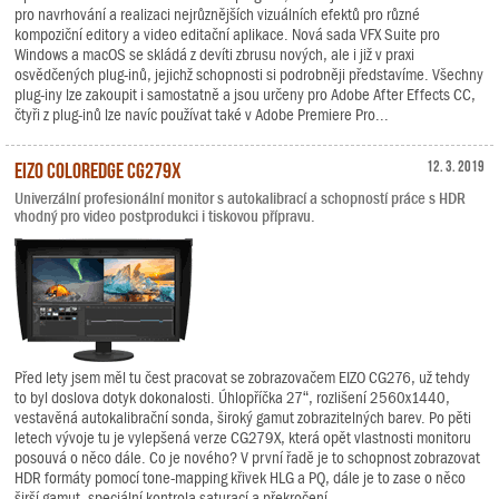
pro navrhování a realizaci nejrůznějších vizuálních efektů pro různé
kompoziční editory a video editační aplikace. Nová sada VFX Suite pro
Windows a macOS se skládá z devíti zbrusu nových, ale i již v praxi
osvědčených plug-inů, jejichž schopnosti si podrobněji představíme. Všechny
plug-iny lze zakoupit i samostatně a jsou určeny pro Adobe After Effects CC,
čtyři z plug-inů lze navíc používat také v Adobe Premiere Pro...
EIZO ColorEdge CG279X
12. 3. 2019
Univerzální profesionální monitor s autokalibrací a schopností práce s HDR
vhodný pro video postprodukci i tiskovou přípravu.
Před lety jsem měl tu čest pracovat se zobrazovačem EIZO CG276, už tehdy
to byl doslova dotyk dokonalosti. Úhlopříčka 27“, rozlišení 2560x1440,
vestavěná autokalibrační sonda, široký gamut zobrazitelných barev. Po pěti
letech vývoje tu je vylepšená verze CG279X, která opět vlastnosti monitoru
posouvá o něco dále. Co je nového? V první řadě je to schopnost zobrazovat
HDR formáty pomocí tone-mapping křivek HLG a PQ, dále je to zase o něco
širší gamut, speciální kontrola saturací a překročení...