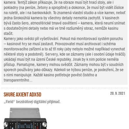
kamera. Tentýž zákon přikazuje, že na obraze musí být hrací stoly, ale i
pokladny (na peníze, žetony a spropitné) a dokonce, že musí být vidět číslice
na ruletě, ale i na bankovkách. To znamená vlastní studio a více kamer, neboť
jedna širokoúhlá kamera by všechny detaily nemohla zachytit. V kasinech
bývá často šero, atmosférické tmavé osvětlení – kamera, která neumí snímat
s dostatečnými detaily nebo má ve tmě rozšuměný obraz, nemůže kasinu
stačit.
Kamery jako svědci při vyšetřování. Pokud má monitorovací systém poruchu
– kasinové hry se musí zastavit. Provozovatel musí archivovat i schéma
monitorovacího zařízení a to až tři roky (aby nebylo možné například vynechat
některé stoly a podobně). Servery, kde se záznamy (ale i osobní údaje hráčů)
ukládají musí být na území České republiky. Jinak by k nim policie neměla
přístup. Pamatujme, kamery mohou svědčit. Záznamy mohou být v soudních
sporech používány jako důkazy. Kdekoli se hýbou peníze, je podezření, že se
s nimi manipuluje. Každé kasino potřebuje pověst čistého a
transparentního...
Shure Axient ADX5D
20. 9. 2021
„Field“ bezdrátový digitální přijímač.