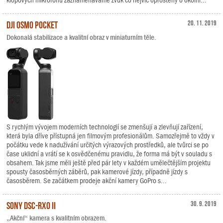
klopových mikrofonů zaznamenáváme zvuk co nejvíc oproštěný o okolní...
DJI Osmo Pocket
20. 11. 2019
Dokonalá stabilizace a kvalitní obraz v miniaturním těle.
S rychlým vývojem moderních technologií se zmenšují a zlevňují zařízení,
která byla dříve přístupná jen filmovým profesionálům. Samozřejmě to vždy v
počátku vede k nadužívání určitých výrazových prostředků, ale tvůrci se po
čase uklidní a vrátí se k osvědčenému pravidlu, že forma má být v souladu s
obsahem. Tak jsme měli ještě před pár lety v každém umělečtějším projektu
spousty časosběrných záběrů, pak kamerové jízdy, případně jízdy s
časosběrem. Se začátkem prodeje akční kamery GoPro s...
Sony DSC-RX0 II
30. 9. 2019
„Akční“ kamera s kvalitním obrazem.