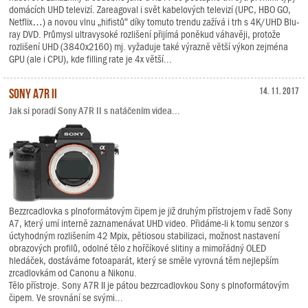
domácích UHD televizí. Zareagoval i svět kabelových televizí (UPC, HBO GO,
Netflix…) a novou vlnu „hifistů“ díky tomuto trendu zažívá i trh s 4K/UHD Blu-
ray DVD. Průmysl ultravysoké rozlišení přijímá poněkud váhavěji, protože
rozlišení UHD (3840x2160) mj. vyžaduje také výrazně větší výkon zejména
GPU (ale i CPU), kde filling rate je 4x větší...
Sony A7R II
14. 11. 2017
Jak si poradí Sony A7R II s natáčením videa...
Bezzrcadlovka s plnoformátovým čipem je již druhým přístrojem v řadě Sony
A7, který umí interně zaznamenávat UHD video. Přidáme-li k tomu senzor s
úctyhodným rozlišením 42 Mpix, pětiosou stabilizaci, možnost nastavení
obrazových profilů, odolné tělo z hořčíkové slitiny a mimořádný OLED
hledáček, dostáváme fotoaparát, který se směle vyrovná těm nejlepším
zrcadlovkám od Canonu a Nikonu.
Tělo přístroje. Sony A7R II je pátou bezzrcadlovkou Sony s plnoformátovým
čipem. Ve srovnání se svými...