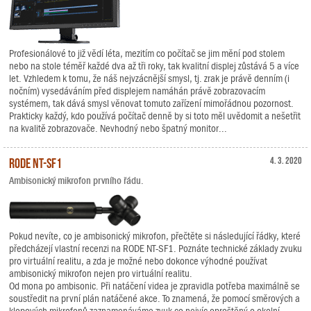
Profesionálové to již vědí léta, mezitím co počítač se jim mění pod stolem
nebo na stole téměř každé dva až tři roky, tak kvalitní displej zůstává 5 a více
let. Vzhledem k tomu, že náš nejvzácnější smysl, tj. zrak je právě denním (i
nočním) vysedáváním před displejem namáhán právě zobrazovacím
systémem, tak dává smysl věnovat tomuto zařízení mimořádnou pozornost.
Prakticky každý, kdo používá počítač denně by si toto měl uvědomit a nešetřit
na kvalitě zobrazovače. Nevhodný nebo špatný monitor...
RODE NT-SF1
4. 3. 2020
Ambisonický mikrofon prvního řádu.
Pokud nevíte, co je ambisonický mikrofon, přečtěte si následující řádky, které
předcházejí vlastní recenzi na RODE NT-SF1. Poznáte technické základy zvuku
pro virtuální realitu, a zda je možné nebo dokonce výhodné používat
ambisonický mikrofon nejen pro virtuální realitu.
Od mona po ambisonic. Při natáčení videa je zpravidla potřeba maximálně se
soustředit na první plán natáčené akce. To znamená, že pomocí směrových a