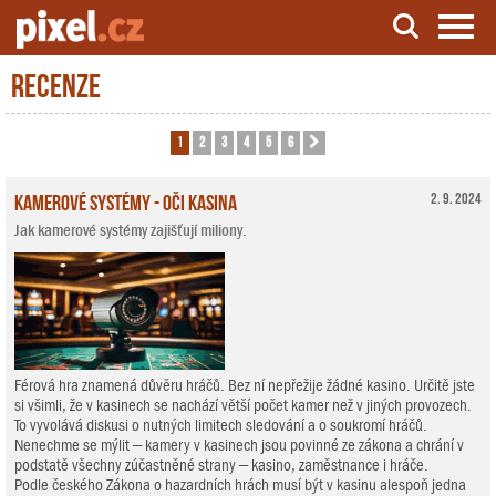
Recenze
Server o natáčení a zpracování videa
1
2
3
4
5
6
Další
Kamerové systémy - oči kasina
2. 9. 2024
Jak kamerové systémy zajišťují miliony.
Férová hra znamená důvěru hráčů. Bez ní nepřežije žádné kasino. Určitě jste
si všimli, že v kasinech se nachází větší počet kamer než v jiných provozech.
To vyvolává diskusi o nutných limitech sledování a o soukromí hráčů.
Nenechme se mýlit – kamery v kasinech jsou povinné ze zákona a chrání v
podstatě všechny zúčastněné strany – kasino, zaměstnance i hráče.
Podle českého Zákona o hazardních hrách musí být v kasinu alespoň jedna