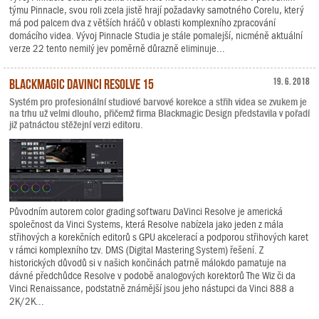
týmu Pinnacle, svou roli zcela jistě hrají požadavky samotného Corelu, který
má pod palcem dva z větších hráčů v oblasti komplexního zpracování
domácího videa. Vývoj Pinnacle Studia je stále pomalejší, nicméně aktuální
verze 22 tento nemilý jev poměrně důrazně eliminuje...
Blackmagic DaVinci Resolve 15
19. 6. 2018
Systém pro profesionální studiové barvové korekce a střih videa se zvukem je
na trhu už velmi dlouho, přičemž firma Blackmagic Design představila v pořadí
již patnáctou stěžejní verzi editoru.
Původním autorem color grading softwaru DaVinci Resolve je americká
společnost da Vinci Systems, která Resolve nabízela jako jeden z mála
střihových a korekčních editorů s GPU akcelerací a podporou střihových karet
v rámci komplexního tzv. DMS (Digital Mastering System) řešení. Z
historických důvodů si v našich končinách patrně málokdo pamatuje na
dávné předchůdce Resolve v podobě analogových korektorů The Wiz či da
Vinci Renaissance, podstatně známější jsou jeho nástupci da Vinci 888 a
2K/2K...