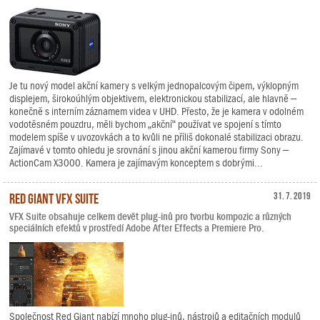
Je tu nový model akční kamery s velkým jednopalcovým čipem, výklopným
displejem, širokoúhlým objektivem, elektronickou stabilizací, ale hlavně –
konečně s interním záznamem videa v UHD. Přesto, že je kamera v odolném
vodotěsném pouzdru, měli bychom „akční“ používat ve spojení s tímto
modelem spíše v uvozovkách a to kvůli ne příliš dokonalé stabilizaci obrazu.
Zajímavé v tomto ohledu je srovnání s jinou akční kamerou firmy Sony –
ActionCam X3000. Kamera je zajímavým konceptem s dobrými...
Red Giant VFX Suite
31. 7. 2019
VFX Suite obsahuje celkem devět plug-inů pro tvorbu kompozic a různých
speciálních efektů v prostředí Adobe After Effects a Premiere Pro.
Společnost Red Giant nabízí mnoho plug-inů, nástrojů a editačních modulů