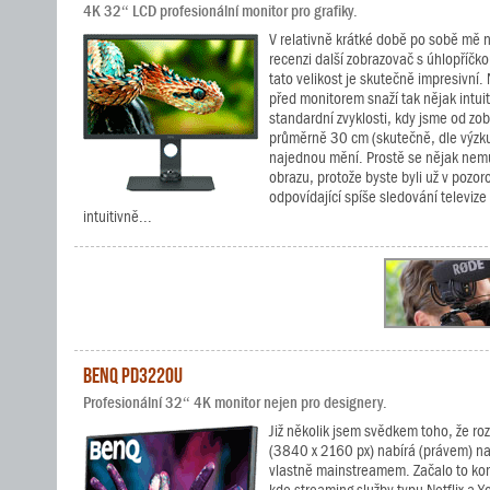
4K 32“ LCD profesionální monitor pro grafiky.
V relativně krátké době po sobě mě na
recenzi další zobrazovač s úhlopříčk
tato velikost je skutečně impresivní
před monitorem snaží tak nějak intui
standardní zvyklosti, kdy jsme od zo
průměrně 30 cm (skutečně, dle výzku
najednou mění. Prostě se nějak nem
obrazu, protože byste byli už v pozor
odpovídající spíše sledování televize
intuitivně...
BenQ PD3220U
Profesionální 32“ 4K monitor nejen pro designery.
Již několik jsem svědkem toho, že ro
(3840 x 2160 px) nabírá (právem) na o
vlastně mainstreamem. Začalo to ko