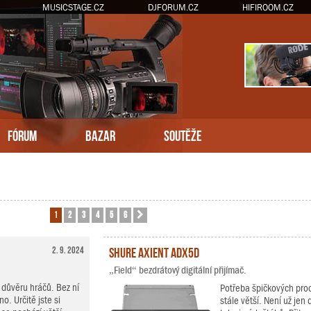
MUSICSTAGE.CZ
DJFORUM.CZ
HIFIROOM.CZ
FÓRUM
BAZAR
SOUTĚŽE
1
2
3
4
5
6
Další
2. 9. 2024
Shure Axient ADX5D
„Field“ bezdrátový digitální přijímač.
důvěru hráčů. Bez ní
Potřeba špičkových prod
o. Určitě jste si
stále větší. Není už je