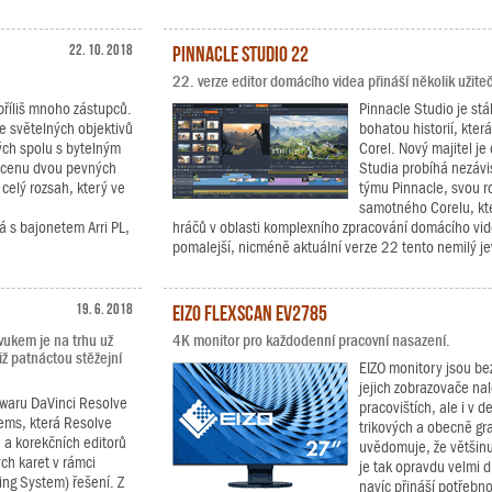
22. 10. 2018
Pinnacle Studio 22
22. verze editor domácího videa přináší několik užite
příliš mnoho zástupců.
Pinnacle Studio je stá
e světelných objektivů
bohatou historií, kter
ých spolu s bytelným
Corel. Nový majitel je 
a cenu dvou pevných
Studia probíhá nezávi
 celý rozsah, který ve
týmu Pinnacle, svou ro
samotného Corelu, kt
 s bajonetem Arri PL,
hráčů v oblasti komplexního zpracování domácího vide
pomalejší, nicméně aktuální verze 22 tento nemilý j
19. 6. 2018
EIZO FlexScan EV2785
vukem je na trhu už
4K monitor pro každodenní pracovní nasazení.
iž patnáctou stěžejní
EIZO monitory jsou b
jejich zobrazovače na
twaru DaVinci Resolve
pracovištích, ale i v 
tems, která Resolve
trikových a obecně gra
h a korekčních editorů
uvědomuje, že většinu
ch karet v rámci
je tak opravdu velmi d
ing System) řešení. Z
navíc přináší potřebn