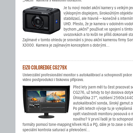
„Akční“ kamera s kvalitním obrazem.
Je tu nový model akční kamery s velkým j
výklopným displejem, širokoúhlým objektiv
stabilizací, ale hlavně – konečně s intern
UHD. Přesto, že je kamera v odolném vodo
bychom „akční“ používat ve spojení s tímt
uvozovkách a to kvůli ne příliš dokonalé sta
Zajímavé v tomto ohledu je srovnání s jinou akční kamerou firmy S
X3000. Kamera je zajímavým konceptem s dobrými...
EIZO ColorEdge CG279X
Univerzální profesionální monitor s autokalibrací a schopností prác
video postprodukci i tiskovou přípravu.
Před lety jsem měl tu čest pracovat
CG276, už tehdy to byl doslova dotyk
Úhlopříčka 27“, rozlišení 2560x144
autokalibrační sonda, široký gamut z
Po pěti letech vývoje tu je vylepšen
opět vlastnosti monitoru posouvá o n
nového? V první řadě je to schopnos
formáty pomocí tone-mapping křivek HLG a PQ, dále je to zase o něco
speciální kontrola saturací a překročení...