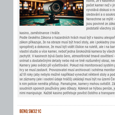
všimli, že v kasinech
počet kamer než v ji
vyvolává diskusi o n
sledování a o soukr
Nenechme se mýlit 
jsou povinné ze záko
podstatě všechny zú
kasino, zaměstnance i hráče.
Podle českého Zákona o hazardních hrách musí být v kasinu alespoň
zákon přikazuje, že na obraze musí být hrací stoly, ale i pokladny (n
spropitné) a dokonce, že musí být vidět číslice na ruletě, ale i na 
vlastní studio a více kamer, neboť jedna širokoúhlá kamera by všec
zachytit. V kasinech bývá často šero, atmosférické tmavé osvětlení
snímat s dostatečnými detaily nebo má ve tmě rozšuměný obraz, nem
Kamery jako svědci při vyšetřování. Pokud má monitorovací systém
hry se musí zastavit. Provozovatel musí archivovat i schéma monitor
až tři roky (aby nebylo možné například vynechat některé stoly a po
se záznamy (ale i osobní údaje hráčů) ukládají musí být na území Čes
k nim policie neměla přístup. Pamatujme, kamery mohou svědčit. 
soudních sporech používány jako důkazy. Kdekoli se hýbou peníze, j
nimi manipuluje. Každé kasino potřebuje pověst čistého a transpare
BenQ SW321C