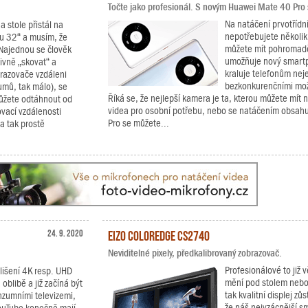
Točte jako profesionál. S novým Huawei Mate 40 Pro si
Na natáčení prvotřídní
 stole přistál na
nepotřebujete několik
ou 32“ a musím, že
můžete mít pohromadě
. Najednou se člověk
umožňuje nový smartp
tivně „skovat“ a
kraluje telefonům nej
brazovače vzdáleni
bezkonkurenčními mož
mů, tak málo), se
Říká se, že nejlepší kamera je ta, kterou můžete mít n
ůžete odtáhnout od
videa pro osobní potřebu, nebo se natáčením obsahu
ovací vzdálenosti
Pro se můžete...
 a tak prostě
24. 9. 2020
EIZO ColorEdge CS2740
Neviditelné pixely, předkalibrovaný zobrazovač.
Profesionálové to již v
zlišení 4K resp. UHD
mění pod stolem nebo 
blibě a již začíná být
tak kvalitní displej zů
nzumními televizemi,
že náš nejvzácnější smy