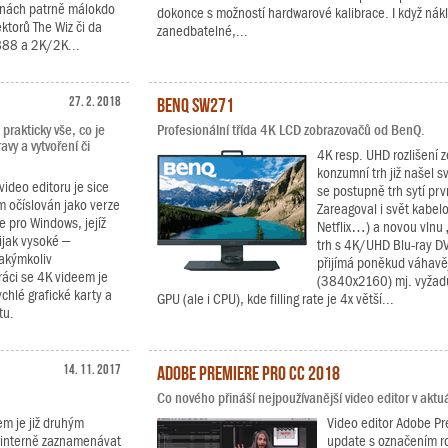
činách patrně málokdo
dokonce s možností hardwarové kalibrace. I když nák
torů The Wiz či da
zanedbatelné,...
 888 a 2K/2K...
27. 2. 2018
BenQ SW271
prakticky vše, co je
Profesionální třída 4K LCD zobrazovačů od BenQ.
avy a vytvoření či
4K resp. UHD rozlišení z
konzumní trh již našel 
video editoru je sice
se postupně trh sytí pr
m očíslován jako verze
Zareagoval i svět kabel
e pro Windows, jejíž
Netflix…) a novou vlnu „
ijak vysoké –
trh s 4K/UHD Blu-ray DV
jakýmkoliv
přijímá poněkud váhavěj
áci se 4K videem je
(3840x2160) mj. vyžadu
hlé grafické karty a
GPU (ale i CPU), kde filling rate je 4x větší...
tu.
14. 11. 2017
Adobe Premiere Pro CC 2018
Co nového přináší nejpoužívanější video editor v aktuál
m je již druhým
Video editor Adobe Pre
í interně zaznamenávat
update s označením r