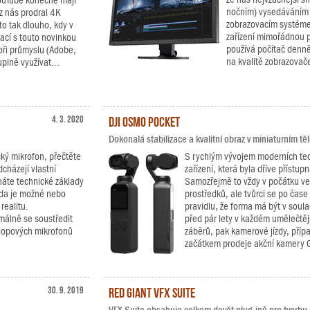
YouTube konečně mají
nočním) vysedáváním
 nás prodral 4K
zobrazovacím systéme
to tak dlouho, kdy v
zařízení mimořádnou p
ací s touto novinkou
používá počítač denně 
oři průmyslu (Adobe,
na kvalitě zobrazovač
plně využívat...
4. 3. 2020
DJI Osmo Pocket
Dokonalá stabilizace a kvalitní obraz v miniaturním těl
ký mikrofon, přečtěte
S rychlým vývojem moderních tech
dcházejí vlastní
zařízení, která byla dříve přístu
áte technické základy
Samozřejmě to vždy v počátku ve
 zda je možné nebo
prostředků, ale tvůrci se po čase
realitu.
pravidlu, že forma má být v soul
málně se soustředit
před pár lety v každém umělečtě
klopových mikrofonů
záběrů, pak kamerové jízdy, příp
začátkem prodeje akční kamery G
30. 9. 2019
Red Giant VFX Suite