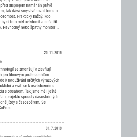
 před displejem namáhán právě
m, tak dává smysl věnovat tomuto
ozornost. Prakticky každý, kdo
by si toto měl uvědomit a nešetřit
e. Nevhodný nebo špatný monitor...
20. 11. 2019
e.
nologií se zmenšují a zlevňují
pná jen filmovým profesionálům.
de k nadužívání určitých výrazových
 uklidní a vrátí se k osvědčenému
adu s obsahem. Tak jsme měli ještě
jším projektu spousty časosběrných
adně jízdy s časosběrem. Se
oPro s...
31. 7. 2019