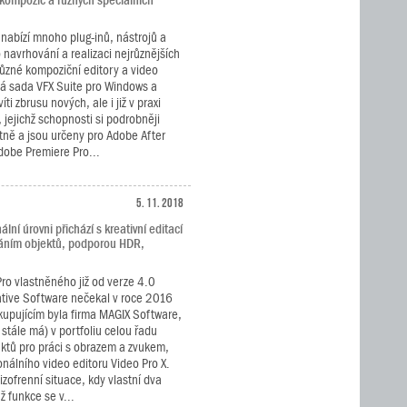
 kompozic a různých speciálních
.
nabízí mnoho plug-inů, nástrojů a
navrhování a realizaci nejrůznějších
různé kompoziční editory a video
vá sada VFX Suite pro Windows a
i zbrusu nových, ale i již v praxi
jejichž schopnosti si podrobněji
tně a jsou určeny pro Adobe After
Adobe Premiere Pro...
5. 11. 2018
ní úrovni přichází s kreativní editací
áním objektů, podporou HDR,
Pro vlastněného již od verze 4.0
tive Software nečekal v roce 2016
 kupujícím byla firma MAGIX Software,
 stále má) v portfoliu celou řadu
ktů pro práci s obrazem a zvukem,
nálního video editoru Video Pro X.
zofrenní situace, kdy vlastní dva
ž funkce se v...