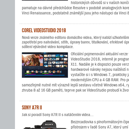
historických důvodů si v našich kon
pamatuje na dávné předchůdce Resolve v podobě analogových korek
Vinci Renaissance, podstatně známější jsou jeho nástupci da Vinci
Corel VideoStudio 2018
Nová verze známého editoru domácího videa, který nabízí uživatelům 
zapotřebí pro nahrávání, střih, úpravy barev, titulkování, efektové úpr
sdílení výsledné video kompilace.
Oficiální pojmenování aktuální verze 
VideoStudio 2018, interně je progra
X11. Nadále je k dispozici pouze verz
hardwarové nároky nejsou naštěstí n
vystačíte si i s Windows 7, prakticky 
modernějším CPU a 4 GB RAM. Pro pr
samozřejmě nutné mít výrazně lepší sestavu včetně Windows x64, ryc
zhruba 8 až 16 GB paměti, teprve pak se VIdeoStudio probudí k živo
Sony A7R II
Jak si poradí Sony A7R II s natáčením videa...
Bezzrcadlovka s plnoformátovým čipe
přístrojem v řadě Sony A7, který um