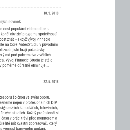
18. 9. 2018
čných novinek.
le dost populární video editor s
á končí akvizicí programu společností
dost znát – i když vývoj Pinnacle
sle na Corel VideoStudiu v původním
li zcela jistě hrají požadavky
erý má pod palcem dva z větších
a. Vývoj Pinnacle Studia je stále
ev poměrně důrazně eliminuje...
22. 5. 2018
ezesporu špičkou ve svém oboru,
lezneme nejen v profesionálních DTP
designerských kancelářích, televizních,
fických studiích. Každý profesionál si
 času v práci tráví před monitorem a
ůležité mít kvalitní zobrazovač, který
ou věrnost barevného podání,