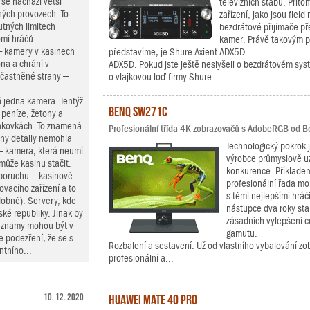
 se nachází větší
televizních štábů. Přito
ných provozech. To
zařízení, jako jsou fiel
utných limitech
bezdrátové přijímače pře
omí hráčů.
kamer. Právě takovým př
– kamery v kasinech
představíme, je Shure Axient ADX5D.
na a chrání v
ADX5D. Pokud jste ještě neslyšeli o bezdrátovém syst
častněné strany –
o vlajkovou loď firmy Shure...
 jedna kamera. Tentýž
BenQ SW271C
a peníze, žetony a
bankovkách. To znamená
Profesionální třída 4K zobrazovačů s AdobeRGB od B
hny detaily nemohla
Technologický pokrok j
 – kamera, která neumí
výrobce průmyslově u
ůže kasinu stačit.
konkurence. Příkladem
 poruchu – kasinové
profesionální řada mo
ovacího zařízení a to
s těmi nejlepšími hrá
dobně). Servery, kde
nástupce dva roky sta
ké republiky. Jinak by
zásadních vylepšení c
Záznamy mohou být v
gamutu.
e podezření, že se s
Rozbalení a sestavení. Už od vlastního vybalování zo
ntního...
profesionální a...
10. 12. 2020
Huawei Mate 40 Pro