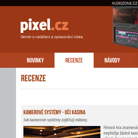
AUDIOZONE.CZ
Server o natáčení a zpracování videa
NOVINKY
RECENZE
NÁVODY
Recenze
Kamerové systémy - oči kasina
Jak kamerové systémy zajišťují miliony.
Férová hra znamená 
nepřežije žádné kasin