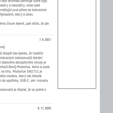
m tato technika zahrnuje různé typy
d mixéry a rekordéry, nebo také
nášející zvuk přímo do televizních
ijímačem, který si dnes
ému Shure Axient, pak vězte, že jde
7. 9. 2021
enQ.
iž dospěl tak daleko, že tradiční
znávaných zobrazovačů dohání
 takového disruptivního vývoje je
nitorů BenQ PhotoVue, která si zadá
či na trhu. PhotoVue SW271C je
rého modelu, který má několik
o do spotřeby, USB-C, ale i rozsahu
brazovače je zřejmé, že se jedná o
6. 11. 2020