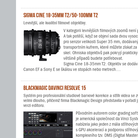
Sigma Cine 18-35mm T2/50-100mm T2
Levnější, ale kvalitní filmové objektivy.
V kategorii levnějších filmových zoomů není 
A tak potěší, když se objeví sada dvou vysoc
pro senzor velikosti Super 35 mm, dodávan
transportním kufrem, které můžete získat z
skel. Ohniska objektivů pak pokryjí prakticky
většině případů budete potřebovat.
Sigma Cine 18-35mm T2. Objektiv se dodává
Canon EF a Sony E se škálou ve stopách nebo metrech....
Blackmagic DaVinci Resolve 15
Systém pro profesionální studiové barvové korekce a střih videa se z
velmi dlouho, přičemž firma Blackmagic Design představila v pořadí j
verzi editoru.
Původním autorem color grading sof
je americká společnost da Vinci Sys
nabízela jako jeden z mála střihovýc
s GPU akcelerací a podporou střihový
komplexního tzv. DMS (Digital Master