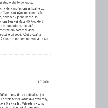
 studio strčíte do kapsy.
ch videí v profesionální kvalitě už
 zařízení s různými funkcemi. Vše
, dokonce v jedné kapse. To
hone Huawei Mate 40 Pro, který
en fotoaparátem, ale také
nostmi pro natáčení videí.
eustále při sobě. Ať už vytváříte
 živíte, s telefonem Huawei Mate 40
3. 7. 2020
ědí léta, mezitím co počítač se jim
na stole téměř každé dva až tři roky,
stává 5 a více let. Vzhledem k tomu,
sl, tj. zrak je právě denním (i