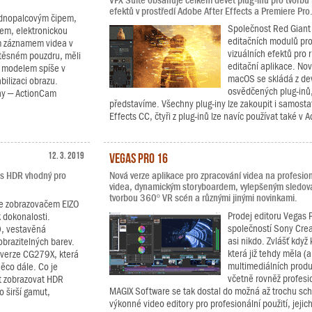
VFX Suite obsahuje celkem devět plug-inů pro tvorbu
efektů v prostředí Adobe After Effects a Premiere Pro
ednopalcovým čipem,
Společnost Red Giant 
em, elektronickou
editačních modulů pro 
ím záznamem videa v
vizuálních efektů pro 
těsném pouzdru, měli
editační aplikace. No
o modelem spíše v
macOS se skládá z devít
bilizaci obrazu.
osvědčených plug-inů, 
ony – ActionCam
představíme. Všechny plug-iny lze zakoupit i samosta
Effects CC, čtyři z plug-inů lze navíc používat také v 
12. 3. 2019
Vegas Pro 16
e s HDR vhodný pro
Nová verze aplikace pro zpracování videa na profesionál
videa, dynamickým storyboardem, vylepšeným sledov
tvorbou 360º VR scén a různými jinými novinkami.
 se zobrazovačem EIZO
Prodej editoru Vegas 
 dokonalosti.
společností Sony Crea
0, vestavěná
asi nikdo. Zvlášť když
obrazitelných barev.
která již tehdy měla (a
á verze CG279X, která
multimediálních produ
ěco dále. Co je
včetně rovněž profesio
t zobrazovat HDR
MAGIX Software se tak dostal do možná až trochu schi
 širší gamut,
výkonné video editory pro profesionální použití, jejich