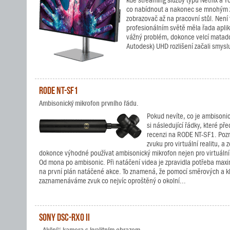
kde streaming služby typu Netflix a 
co nabídnout a nakonec se mnohým z
zobrazovač až na pracovní stůl. Není 
profesionálním světě měla řada aplik
vážný problém, dokonce velcí matad
Autodesk) UHD rozlišení začali smyslu
RODE NT-SF1
Ambisonický mikrofon prvního řádu.
Pokud nevíte, co je ambisonic
si následující řádky, které pře
recenzi na RODE NT-SF1. Pozn
zvuku pro virtuální realitu, a
dokonce výhodné používat ambisonický mikrofon nejen pro virtuální 
Od mona po ambisonic. Při natáčení videa je zpravidla potřeba maxi
na první plán natáčené akce. To znamená, že pomocí směrových a 
zaznamenáváme zvuk co nejvíc oproštěný o okolní...
Sony DSC-RX0 II