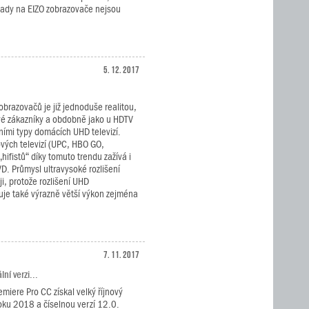
lady na EIZO zobrazovače nejsou
5. 12. 2017
obrazovačů je již jednoduše realitou,
své zákazníky a obdobně jako u HDTV
vními typy domácích UHD televizí.
ových televizí (UPC, HBO GO,
hifistů“ díky tomuto trendu zažívá i
D. Průmysl ultravysoké rozlišení
i, protože rozlišení UHD
je také výrazně větší výkon zejména
7. 11. 2017
ní verzi...
miere Pro CC získal velký říjnový
oku 2018 a číselnou verzí 12.0.