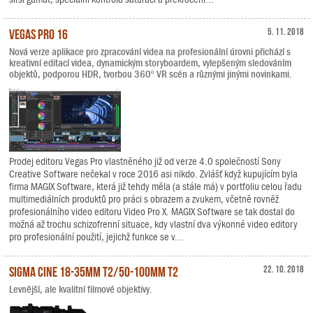
Vegas Pro 16
5. 11. 2018
Nová verze aplikace pro zpracování videa na profesionální úrovni přichází s
kreativní editací videa, dynamickým storyboardem, vylepšeným sledováním
objektů, podporou HDR, tvorbou 360º VR scén a různými jinými novinkami.
Prodej editoru Vegas Pro vlastněného již od verze 4.0 společností Sony
Creative Software nečekal v roce 2016 asi nikdo. Zvlášť když kupujícím byla
firma MAGIX Software, která již tehdy měla (a stále má) v portfoliu celou řadu
multimediálních produktů pro práci s obrazem a zvukem, včetně rovněž
profesionálního video editoru Video Pro X. MAGIX Software se tak dostal do
možná až trochu schizofrenní situace, kdy vlastní dva výkonné video editory
pro profesionální použití, jejichž funkce se v...
Sigma Cine 18-35mm T2/50-100mm T2
22. 10. 2018
Levnější, ale kvalitní filmové objektivy.