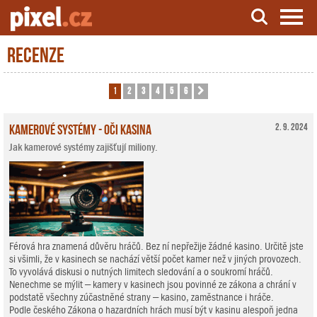
Recenze
Server o natáčení a zpracování videa
1
2
3
4
5
6
Další
Kamerové systémy - oči kasina
2. 9. 2024
Jak kamerové systémy zajišťují miliony.
Férová hra znamená důvěru hráčů. Bez ní nepřežije žádné kasino. Určitě jste
si všimli, že v kasinech se nachází větší počet kamer než v jiných provozech.
To vyvolává diskusi o nutných limitech sledování a o soukromí hráčů.
Nenechme se mýlit – kamery v kasinech jsou povinné ze zákona a chrání v
podstatě všechny zúčastněné strany – kasino, zaměstnance i hráče.
Podle českého Zákona o hazardních hrách musí být v kasinu alespoň jedna