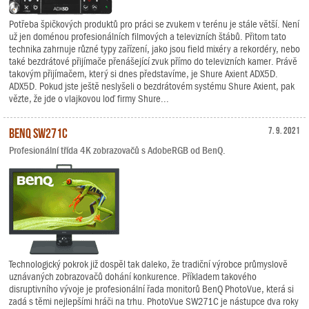
Potřeba špičkových produktů pro práci se zvukem v terénu je stále větší. Není
už jen doménou profesionálních filmových a televizních štábů. Přitom tato
technika zahrnuje různé typy zařízení, jako jsou field mixéry a rekordéry, nebo
také bezdrátové přijímače přenášející zvuk přímo do televizních kamer. Právě
takovým přijímačem, který si dnes představíme, je Shure Axient ADX5D.
ADX5D. Pokud jste ještě neslyšeli o bezdrátovém systému Shure Axient, pak
vězte, že jde o vlajkovou loď firmy Shure...
BenQ SW271C
7. 9. 2021
Profesionální třída 4K zobrazovačů s AdobeRGB od BenQ.
Technologický pokrok již dospěl tak daleko, že tradiční výrobce průmyslově
uznávaných zobrazovačů dohání konkurence. Příkladem takového
disruptivního vývoje je profesionální řada monitorů BenQ PhotoVue, která si
zadá s těmi nejlepšími hráči na trhu. PhotoVue SW271C je nástupce dva roky