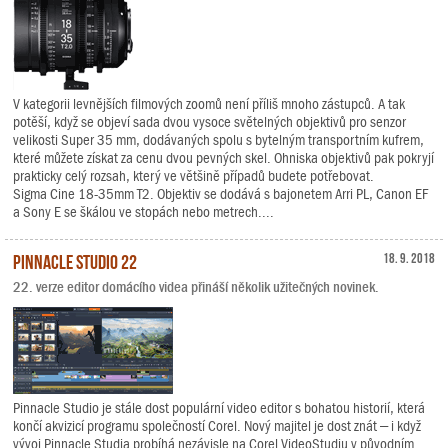
V kategorii levnějších filmových zoomů není příliš mnoho zástupců. A tak
potěší, když se objeví sada dvou vysoce světelných objektivů pro senzor
velikosti Super 35 mm, dodávaných spolu s bytelným transportním kufrem,
které můžete získat za cenu dvou pevných skel. Ohniska objektivů pak pokryjí
prakticky celý rozsah, který ve většině případů budete potřebovat.
Sigma Cine 18-35mm T2. Objektiv se dodává s bajonetem Arri PL, Canon EF
a Sony E se škálou ve stopách nebo metrech....
Pinnacle Studio 22
18. 9. 2018
22. verze editor domácího videa přináší několik užitečných novinek.
Pinnacle Studio je stále dost populární video editor s bohatou historií, která
končí akvizicí programu společností Corel. Nový majitel je dost znát – i když
vývoj Pinnacle Studia probíhá nezávisle na Corel VideoStudiu v původním