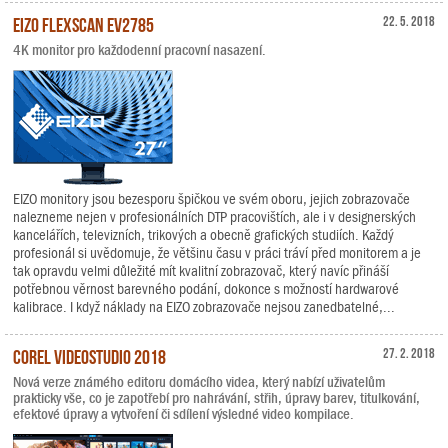
EIZO FlexScan EV2785
22. 5. 2018
4K monitor pro každodenní pracovní nasazení.
EIZO monitory jsou bezesporu špičkou ve svém oboru, jejich zobrazovače
nalezneme nejen v profesionálních DTP pracovištích, ale i v designerských
kancelářích, televizních, trikových a obecně grafických studiích. Každý
profesionál si uvědomuje, že většinu času v práci tráví před monitorem a je
tak opravdu velmi důležité mít kvalitní zobrazovač, který navíc přináší
potřebnou věrnost barevného podání, dokonce s možností hardwarové
kalibrace. I když náklady na EIZO zobrazovače nejsou zanedbatelné,...
Corel VideoStudio 2018
27. 2. 2018
Nová verze známého editoru domácího videa, který nabízí uživatelům
prakticky vše, co je zapotřebí pro nahrávání, střih, úpravy barev, titulkování,
efektové úpravy a vytvoření či sdílení výsledné video kompilace.