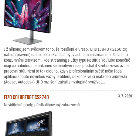
Již několik jsem svědkem toho, že rozlišení 4K resp. UHD (3840 x 2160 px)
nabírá (právem) na oblibě a již začíná být vlastně mainstreamem. Začalo to
konzumními televizemi, kde streaming služby typu Netflix a YouTube konečně
mají co nabídnout a nakonec se mnohým z nás prodral 4K zobrazovač až na
pracovní stůl. Není to tak dlouho, kdy v profesionálním světě měla řada
aplikací s touto novinkou vážný problém, dokonce velcí matadoři průmyslu
(Adobe, Autodesk) UHD rozlišení začali smysluplně využívat...
EIZO ColorEdge CS2740
3. 7. 2020
Neviditelné pixely, předkalibrovaný zobrazovač.