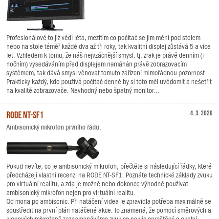
Profesionálové to již vědí léta, mezitím co počítač se jim mění pod stolem
nebo na stole téměř každé dva až tři roky, tak kvalitní displej zůstává 5 a více
let. Vzhledem k tomu, že náš nejvzácnější smysl, tj. zrak je právě denním (i
nočním) vysedáváním před displejem namáhán právě zobrazovacím
systémem, tak dává smysl věnovat tomuto zařízení mimořádnou pozornost.
Prakticky každý, kdo používá počítač denně by si toto měl uvědomit a nešetřit
na kvalitě zobrazovače. Nevhodný nebo špatný monitor...
RODE NT-SF1
4. 3. 2020
Ambisonický mikrofon prvního řádu.
Pokud nevíte, co je ambisonický mikrofon, přečtěte si následující řádky, které
předcházejí vlastní recenzi na RODE NT-SF1. Poznáte technické základy zvuku
pro virtuální realitu, a zda je možné nebo dokonce výhodné používat
ambisonický mikrofon nejen pro virtuální realitu.
Od mona po ambisonic. Při natáčení videa je zpravidla potřeba maximálně se
soustředit na první plán natáčené akce. To znamená, že pomocí směrových a