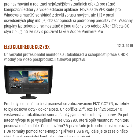
pro navrhování a realizaci nejrůznějších vizuálních efektů pro různé
kompoziční editory a video editační aplikace. Nová sada VFX Suite pro
Windows a macOS se skládá z devíti zbrusu nových, ale i již v praxi
osvědčených plug-inů, jejichž schopnosti si podrobněji představíme. Všechny
plug-iny lze zakoupit i samostatně a jsou určeny pro Adobe After Effects CC,
čtyři z plug-inů lze navíc používat také v Adobe Premiere Pro...
EIZO ColorEdge CG279X
12. 3. 2019
Univerzální profesionální monitor s autokalibrací a schopností práce s HDR
vhodný pro video postprodukci i tiskovou přípravu.
Před lety jsem měl tu čest pracovat se zobrazovačem EIZO CG276, už tehdy
to byl doslova dotyk dokonalosti. Úhlopříčka 27“, rozlišení 2560x1440,
vestavěná autokalibrační sonda, široký gamut zobrazitelných barev. Po pěti
letech vývoje tu je vylepšená verze CG279X, která opět vlastnosti monitoru
posouvá o něco dále. Co je nového? V první řadě je to schopnost zobrazovat
HDR formáty pomocí tone-mapping křivek HLG a PQ, dále je to zase o něco
širší gamut, speciální kontrola saturací a překročení...