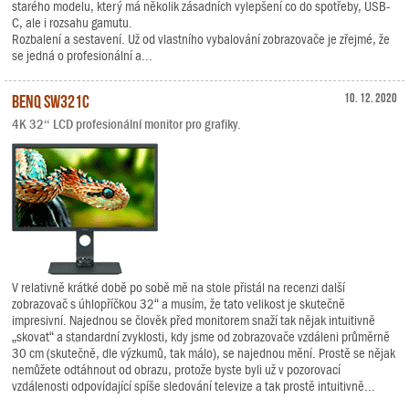
starého modelu, který má několik zásadních vylepšení co do spotřeby, USB-
C, ale i rozsahu gamutu.
Rozbalení a sestavení. Už od vlastního vybalování zobrazovače je zřejmé, že
se jedná o profesionální a...
BenQ SW321C
10. 12. 2020
4K 32“ LCD profesionální monitor pro grafiky.
V relativně krátké době po sobě mě na stole přistál na recenzi další
zobrazovač s úhlopříčkou 32“ a musím, že tato velikost je skutečně
impresivní. Najednou se člověk před monitorem snaží tak nějak intuitivně
„skovat“ a standardní zvyklosti, kdy jsme od zobrazovače vzdáleni průměrně
30 cm (skutečně, dle výzkumů, tak málo), se najednou mění. Prostě se nějak
nemůžete odtáhnout od obrazu, protože byste byli už v pozorovací
vzdálenosti odpovídající spíše sledování televize a tak prostě intuitivně...