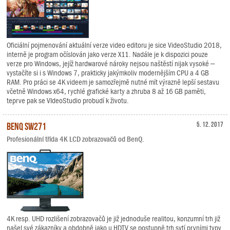
Oficiální pojmenování aktuální verze video editoru je sice VideoStudio 2018,
interně je program očíslován jako verze X11. Nadále je k dispozici pouze
verze pro Windows, jejíž hardwarové nároky nejsou naštěstí nijak vysoké –
vystačíte si i s Windows 7, prakticky jakýmkoliv modernějším CPU a 4 GB
RAM. Pro práci se 4K videem je samozřejmě nutné mít výrazně lepší sestavu
včetně Windows x64, rychlé grafické karty a zhruba 8 až 16 GB paměti,
teprve pak se VIdeoStudio probudí k životu.
BenQ SW271
5. 12. 2017
Profesionální třída 4K LCD zobrazovačů od BenQ.
4K resp. UHD rozlišení zobrazovačů je již jednoduše realitou, konzumní trh již
našel své zákazníky a obdobně jako u HDTV se postupně trh sytí prvními typy