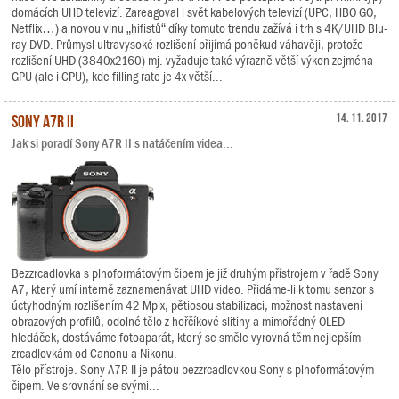
domácích UHD televizí. Zareagoval i svět kabelových televizí (UPC, HBO GO,
Netflix…) a novou vlnu „hifistů“ díky tomuto trendu zažívá i trh s 4K/UHD Blu-
ray DVD. Průmysl ultravysoké rozlišení přijímá poněkud váhavěji, protože
rozlišení UHD (3840x2160) mj. vyžaduje také výrazně větší výkon zejména
GPU (ale i CPU), kde filling rate je 4x větší...
Sony A7R II
14. 11. 2017
Jak si poradí Sony A7R II s natáčením videa...
Bezzrcadlovka s plnoformátovým čipem je již druhým přístrojem v řadě Sony
A7, který umí interně zaznamenávat UHD video. Přidáme-li k tomu senzor s
úctyhodným rozlišením 42 Mpix, pětiosou stabilizaci, možnost nastavení
obrazových profilů, odolné tělo z hořčíkové slitiny a mimořádný OLED
hledáček, dostáváme fotoaparát, který se směle vyrovná těm nejlepším
zrcadlovkám od Canonu a Nikonu.
Tělo přístroje. Sony A7R II je pátou bezzrcadlovkou Sony s plnoformátovým
čipem. Ve srovnání se svými...