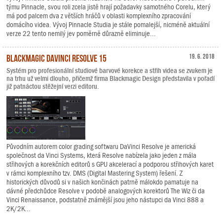
týmu Pinnacle, svou roli zcela jistě hrají požadavky samotného Corelu, který
má pod palcem dva z větších hráčů v oblasti komplexního zpracování
domácího videa. Vývoj Pinnacle Studia je stále pomalejší, nicméně aktuální
verze 22 tento nemilý jev poměrně důrazně eliminuje...
Blackmagic DaVinci Resolve 15
19. 6. 2018
Systém pro profesionální studiové barvové korekce a střih videa se zvukem je
na trhu už velmi dlouho, přičemž firma Blackmagic Design představila v pořadí
již patnáctou stěžejní verzi editoru.
Původním autorem color grading softwaru DaVinci Resolve je americká
společnost da Vinci Systems, která Resolve nabízela jako jeden z mála
střihových a korekčních editorů s GPU akcelerací a podporou střihových karet
v rámci komplexního tzv. DMS (Digital Mastering System) řešení. Z
historických důvodů si v našich končinách patrně málokdo pamatuje na
dávné předchůdce Resolve v podobě analogových korektorů The Wiz či da
Vinci Renaissance, podstatně známější jsou jeho nástupci da Vinci 888 a
2K/2K...