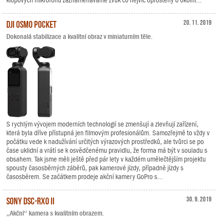
klopových mikrofonů zaznamenáváme zvuk co nejvíc oproštěný o okolní...
DJI Osmo Pocket
20. 11. 2019
Dokonalá stabilizace a kvalitní obraz v miniaturním těle.
S rychlým vývojem moderních technologií se zmenšují a zlevňují zařízení,
která byla dříve přístupná jen filmovým profesionálům. Samozřejmě to vždy v
počátku vede k nadužívání určitých výrazových prostředků, ale tvůrci se po
čase uklidní a vrátí se k osvědčenému pravidlu, že forma má být v souladu s
obsahem. Tak jsme měli ještě před pár lety v každém umělečtějším projektu
spousty časosběrných záběrů, pak kamerové jízdy, případně jízdy s
časosběrem. Se začátkem prodeje akční kamery GoPro s...
Sony DSC-RX0 II
30. 9. 2019
„Akční“ kamera s kvalitním obrazem.