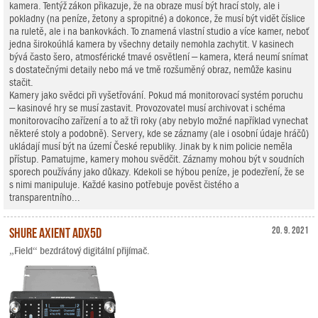
kamera. Tentýž zákon přikazuje, že na obraze musí být hrací stoly, ale i
pokladny (na peníze, žetony a spropitné) a dokonce, že musí být vidět číslice
na ruletě, ale i na bankovkách. To znamená vlastní studio a více kamer, neboť
jedna širokoúhlá kamera by všechny detaily nemohla zachytit. V kasinech
bývá často šero, atmosférické tmavé osvětlení – kamera, která neumí snímat
s dostatečnými detaily nebo má ve tmě rozšuměný obraz, nemůže kasinu
stačit.
Kamery jako svědci při vyšetřování. Pokud má monitorovací systém poruchu
– kasinové hry se musí zastavit. Provozovatel musí archivovat i schéma
monitorovacího zařízení a to až tři roky (aby nebylo možné například vynechat
některé stoly a podobně). Servery, kde se záznamy (ale i osobní údaje hráčů)
ukládají musí být na území České republiky. Jinak by k nim policie neměla
přístup. Pamatujme, kamery mohou svědčit. Záznamy mohou být v soudních
sporech používány jako důkazy. Kdekoli se hýbou peníze, je podezření, že se
s nimi manipuluje. Každé kasino potřebuje pověst čistého a
transparentního...
Shure Axient ADX5D
20. 9. 2021
„Field“ bezdrátový digitální přijímač.