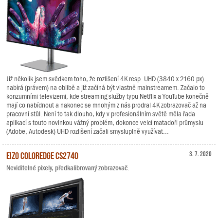
Již několik jsem svědkem toho, že rozlišení 4K resp. UHD (3840 x 2160 px)
nabírá (právem) na oblibě a již začíná být vlastně mainstreamem. Začalo to
konzumními televizemi, kde streaming služby typu Netflix a YouTube konečně
mají co nabídnout a nakonec se mnohým z nás prodral 4K zobrazovač až na
pracovní stůl. Není to tak dlouho, kdy v profesionálním světě měla řada
aplikací s touto novinkou vážný problém, dokonce velcí matadoři průmyslu
(Adobe, Autodesk) UHD rozlišení začali smysluplně využívat...
EIZO ColorEdge CS2740
3. 7. 2020
Neviditelné pixely, předkalibrovaný zobrazovač.