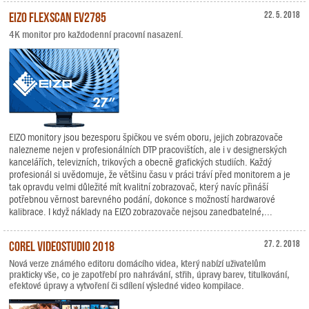
EIZO FlexScan EV2785
22. 5. 2018
4K monitor pro každodenní pracovní nasazení.
EIZO monitory jsou bezesporu špičkou ve svém oboru, jejich zobrazovače
nalezneme nejen v profesionálních DTP pracovištích, ale i v designerských
kancelářích, televizních, trikových a obecně grafických studiích. Každý
profesionál si uvědomuje, že většinu času v práci tráví před monitorem a je
tak opravdu velmi důležité mít kvalitní zobrazovač, který navíc přináší
potřebnou věrnost barevného podání, dokonce s možností hardwarové
kalibrace. I když náklady na EIZO zobrazovače nejsou zanedbatelné,...
Corel VideoStudio 2018
27. 2. 2018
Nová verze známého editoru domácího videa, který nabízí uživatelům
prakticky vše, co je zapotřebí pro nahrávání, střih, úpravy barev, titulkování,
efektové úpravy a vytvoření či sdílení výsledné video kompilace.