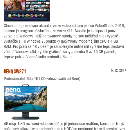
Oficiální pojmenování aktuální verze video editoru je sice VideoStudio 2018,
interně je program očíslován jako verze X11. Nadále je k dispozici pouze
verze pro Windows, jejíž hardwarové nároky nejsou naštěstí nijak vysoké –
vystačíte si i s Windows 7, prakticky jakýmkoliv modernějším CPU a 4 GB
RAM. Pro práci se 4K videem je samozřejmě nutné mít výrazně lepší sestavu
včetně Windows x64, rychlé grafické karty a zhruba 8 až 16 GB paměti,
teprve pak se VIdeoStudio probudí k životu.
BenQ SW271
5. 12. 2017
Profesionální třída 4K LCD zobrazovačů od BenQ.
4K resp. UHD rozlišení zobrazovačů je již jednoduše realitou, konzumní trh již
našel své zákazníky a obdobně jako u HDTV se postupně trh sytí prvními typy