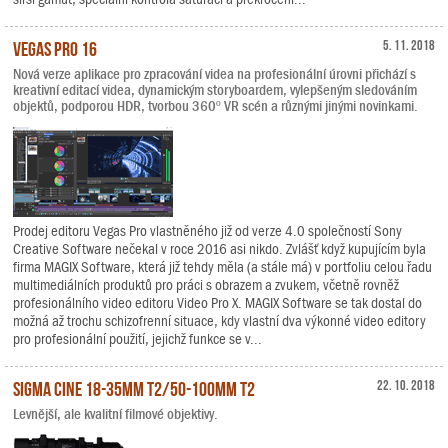
Vegas Pro 16
5. 11. 2018
Nová verze aplikace pro zpracování videa na profesionální úrovni přichází s
kreativní editací videa, dynamickým storyboardem, vylepšeným sledováním
objektů, podporou HDR, tvorbou 360º VR scén a různými jinými novinkami.
Prodej editoru Vegas Pro vlastněného již od verze 4.0 společností Sony
Creative Software nečekal v roce 2016 asi nikdo. Zvlášť když kupujícím byla
firma MAGIX Software, která již tehdy měla (a stále má) v portfoliu celou řadu
multimediálních produktů pro práci s obrazem a zvukem, včetně rovněž
profesionálního video editoru Video Pro X. MAGIX Software se tak dostal do
možná až trochu schizofrenní situace, kdy vlastní dva výkonné video editory
pro profesionální použití, jejichž funkce se v...
Sigma Cine 18-35mm T2/50-100mm T2
22. 10. 2018
Levnější, ale kvalitní filmové objektivy.