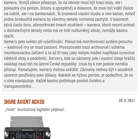
kamera. Tentýž zákon přikazuje, že na obraze musí být hrací stoly, ale i
pokladny (na peníze, žetony a spropitné) a dokonce, že musí být vidět číslice
na ruletě, ale i na bankovkách. To znamená vlastní studio a více kamer, neboť
jedna širokoúhlá kamera by všechny detaily nemohla zachytit. V kasinech
bývá často šero, atmosférické tmavé osvětlení – kamera, která neumí snímat
s dostatečnými detaily nebo má ve tmě rozšuměný obraz, nemůže kasinu
stačit.
Kamery jako svědci při vyšetřování. Pokud má monitorovací systém poruchu
– kasinové hry se musí zastavit. Provozovatel musí archivovat i schéma
monitorovacího zařízení a to až tři roky (aby nebylo možné například vynechat
některé stoly a podobně). Servery, kde se záznamy (ale i osobní údaje hráčů)
ukládají musí být na území České republiky. Jinak by k nim policie neměla
přístup. Pamatujme, kamery mohou svědčit. Záznamy mohou být v soudních
sporech používány jako důkazy. Kdekoli se hýbou peníze, je podezření, že se
s nimi manipuluje. Každé kasino potřebuje pověst čistého a
transparentního...
Shure Axient ADX5D
20. 9. 2021
„Field“ bezdrátový digitální přijímač.