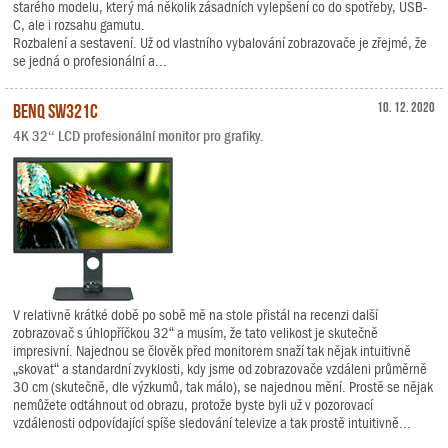
starého modelu, který má několik zásadních vylepšení co do spotřeby, USB-
C, ale i rozsahu gamutu.
Rozbalení a sestavení. Už od vlastního vybalování zobrazovače je zřejmé, že
se jedná o profesionální a...
BenQ SW321C
10. 12. 2020
4K 32“ LCD profesionální monitor pro grafiky.
V relativně krátké době po sobě mě na stole přistál na recenzi další
zobrazovač s úhlopříčkou 32“ a musím, že tato velikost je skutečně
impresivní. Najednou se člověk před monitorem snaží tak nějak intuitivně
„skovat“ a standardní zvyklosti, kdy jsme od zobrazovače vzdáleni průměrně
30 cm (skutečně, dle výzkumů, tak málo), se najednou mění. Prostě se nějak
nemůžete odtáhnout od obrazu, protože byste byli už v pozorovací
vzdálenosti odpovídající spíše sledování televize a tak prostě intuitivně...