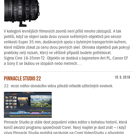
V kategorii levnějších filmových zoomů není příliš mnoho zástupců. A tak
potěší, když se objeví sada dvou vysoce světelných objektivů pro senzor
velikosti Super 35 mm, dodávaných spolu s bytelným transportním kufrem,
které můžete získat za cenu dvou pevných skel. Ohniska objektivů pak pokryjí
prakticky celý rozsah, který ve většině případů budete potřebovat.
Sigma Cine 18-35mm T2. Objektiv se dodává s bajonetem Arri PL, Canon EF
a Sony E se škálou ve stopách nebo metrech....
Pinnacle Studio 22
18. 9. 2018
22. verze editor domácího videa přináší několik užitečných novinek.
Pinnacle Studio je stále dost populární video editor s bohatou historií, která
končí akvizicí programu společností Corel. Nový majitel je dost znát – i když
vývoj Pinnacle Studia probíhá nezávisle na Corel VideoStudiu v původním