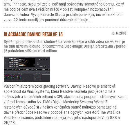
týmu Pinnacle, svou roli zcela jistě hrají požadavky samotného Corelu, který
má pod palcem dva z větších hráčů v oblasti komplexního zpracování
domácího videa. Vývoj Pinnacle Studia je stále pomalejší, nicméně aktuální
verze 22 tento nemilý jev poměrně důrazně eliminuje...
Blackmagic DaVinci Resolve 15
19. 6. 2018
Systém pro profesionální studiové barvové korekce a střih videa se zvukem je
na trhu už velmi dlouho, přičemž firma Blackmagic Design představila v pořadí
již patnáctou stěžejní verzi editoru.
Původním autorem color grading softwaru DaVinci Resolve je americká
společnost da Vinci Systems, která Resolve nabízela jako jeden z mála
střihových a korekčních editorů s GPU akcelerací a podporou střihových karet
v rámci komplexního tzv. DMS (Digital Mastering System) řešení. Z
historických důvodů si v našich končinách patrně málokdo pamatuje na
dávné předchůdce Resolve v podobě analogových korektorů The Wiz či da
Vinci Renaissance, podstatně známější jsou jeho nástupci da Vinci 888 a
2K/2K...