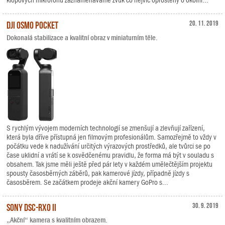
klopových mikrofonů zaznamenáváme zvuk co nejvíc oproštěný o okolní...
DJI Osmo Pocket
20. 11. 2019
Dokonalá stabilizace a kvalitní obraz v miniaturním těle.
S rychlým vývojem moderních technologií se zmenšují a zlevňují zařízení,
která byla dříve přístupná jen filmovým profesionálům. Samozřejmě to vždy v
počátku vede k nadužívání určitých výrazových prostředků, ale tvůrci se po
čase uklidní a vrátí se k osvědčenému pravidlu, že forma má být v souladu s
obsahem. Tak jsme měli ještě před pár lety v každém umělečtějším projektu
spousty časosběrných záběrů, pak kamerové jízdy, případně jízdy s
časosběrem. Se začátkem prodeje akční kamery GoPro s...
Sony DSC-RX0 II
30. 9. 2019
„Akční“ kamera s kvalitním obrazem.