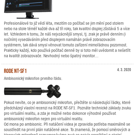
Profesionálové to již vědí léta, mezitím co počítač se jim mění pod stolem
nebo na stole téměř každé dva až tři roky, tak kvalitní displej zůstává 5 a více
let. Vzhledem k tomu, že náš nejvzácnější smysl, tj. zrak je právě denním (i
nočním) vysedáváním před displejem namáhán právě zobrazovacím
systémem, tak dává smysl věnovat tomuto zařízení mimořádnou pozornost.
Prakticky každý, kdo používá počítač denně by si toto měl uvědomit a nešetřit
na kvalitě zobrazovače. Nevhodný nebo špatný monitor...
RODE NT-SF1
4. 3. 2020
Ambisonický mikrofon prvního řádu.
Pokud nevíte, co je ambisonický mikrofon, přečtěte si následující řádky, které
předcházejí vlastní recenzi na RODE NT-SF1. Poznáte technické základy zvuku
pro virtuální realitu, a zda je možné nebo dokonce výhodné používat
ambisonický mikrofon nejen pro virtuální realitu.
Od mona po ambisonic. Při natáčení videa je zpravidla potřeba maximálně se
soustředit na první plán natáčené akce. To znamená, že pomocí směrových a