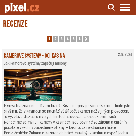
Recenze
Server o natáčení a zpracování videa
1
2
3
4
5
6
Další
Kamerové systémy - oči kasina
2. 9. 2024
Jak kamerové systémy zajišťují miliony.
Férová hra znamená důvěru hráčů. Bez ní nepřežije žádné kasino. Určitě jste
si všimli, že v kasinech se nachází větší počet kamer než v jiných provozech.
To vyvolává diskusi o nutných limitech sledování a o soukromí hráčů.
Nenechme se mýlit – kamery v kasinech jsou povinné ze zákona a chrání v
podstatě všechny zúčastněné strany – kasino, zaměstnance i hráče.
Podle českého Zákona o hazardních hrách musí být v kasinu alespoň jedna