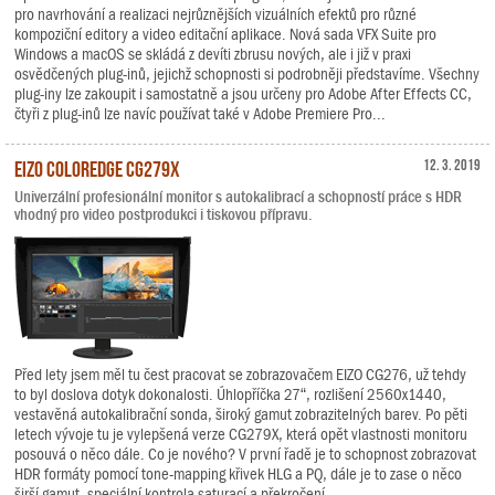
pro navrhování a realizaci nejrůznějších vizuálních efektů pro různé
kompoziční editory a video editační aplikace. Nová sada VFX Suite pro
Windows a macOS se skládá z devíti zbrusu nových, ale i již v praxi
osvědčených plug-inů, jejichž schopnosti si podrobněji představíme. Všechny
plug-iny lze zakoupit i samostatně a jsou určeny pro Adobe After Effects CC,
čtyři z plug-inů lze navíc používat také v Adobe Premiere Pro...
EIZO ColorEdge CG279X
12. 3. 2019
Univerzální profesionální monitor s autokalibrací a schopností práce s HDR
vhodný pro video postprodukci i tiskovou přípravu.
Před lety jsem měl tu čest pracovat se zobrazovačem EIZO CG276, už tehdy
to byl doslova dotyk dokonalosti. Úhlopříčka 27“, rozlišení 2560x1440,
vestavěná autokalibrační sonda, široký gamut zobrazitelných barev. Po pěti
letech vývoje tu je vylepšená verze CG279X, která opět vlastnosti monitoru
posouvá o něco dále. Co je nového? V první řadě je to schopnost zobrazovat
HDR formáty pomocí tone-mapping křivek HLG a PQ, dále je to zase o něco
širší gamut, speciální kontrola saturací a překročení...