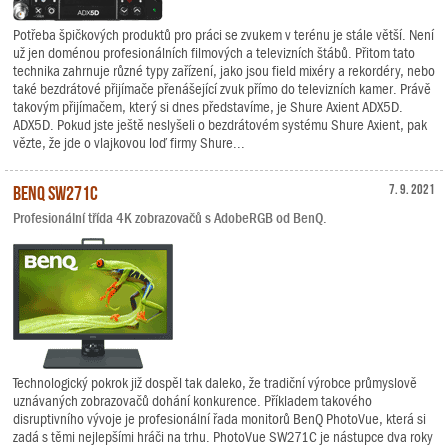
Potřeba špičkových produktů pro práci se zvukem v terénu je stále větší. Není
už jen doménou profesionálních filmových a televizních štábů. Přitom tato
technika zahrnuje různé typy zařízení, jako jsou field mixéry a rekordéry, nebo
také bezdrátové přijímače přenášející zvuk přímo do televizních kamer. Právě
takovým přijímačem, který si dnes představíme, je Shure Axient ADX5D.
ADX5D. Pokud jste ještě neslyšeli o bezdrátovém systému Shure Axient, pak
vězte, že jde o vlajkovou loď firmy Shure...
BenQ SW271C
7. 9. 2021
Profesionální třída 4K zobrazovačů s AdobeRGB od BenQ.
Technologický pokrok již dospěl tak daleko, že tradiční výrobce průmyslově
uznávaných zobrazovačů dohání konkurence. Příkladem takového
disruptivního vývoje je profesionální řada monitorů BenQ PhotoVue, která si
zadá s těmi nejlepšími hráči na trhu. PhotoVue SW271C je nástupce dva roky