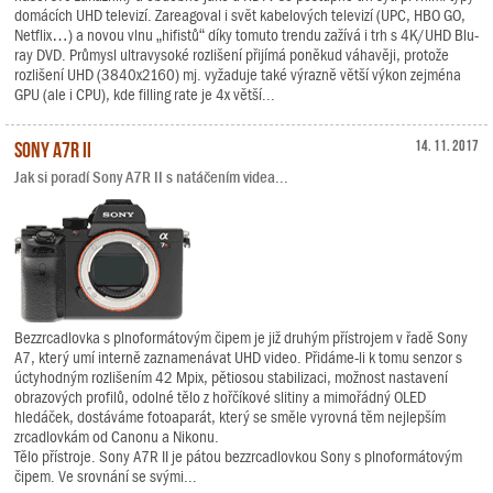
domácích UHD televizí. Zareagoval i svět kabelových televizí (UPC, HBO GO,
Netflix…) a novou vlnu „hifistů“ díky tomuto trendu zažívá i trh s 4K/UHD Blu-
ray DVD. Průmysl ultravysoké rozlišení přijímá poněkud váhavěji, protože
rozlišení UHD (3840x2160) mj. vyžaduje také výrazně větší výkon zejména
GPU (ale i CPU), kde filling rate je 4x větší...
Sony A7R II
14. 11. 2017
Jak si poradí Sony A7R II s natáčením videa...
Bezzrcadlovka s plnoformátovým čipem je již druhým přístrojem v řadě Sony
A7, který umí interně zaznamenávat UHD video. Přidáme-li k tomu senzor s
úctyhodným rozlišením 42 Mpix, pětiosou stabilizaci, možnost nastavení
obrazových profilů, odolné tělo z hořčíkové slitiny a mimořádný OLED
hledáček, dostáváme fotoaparát, který se směle vyrovná těm nejlepším
zrcadlovkám od Canonu a Nikonu.
Tělo přístroje. Sony A7R II je pátou bezzrcadlovkou Sony s plnoformátovým
čipem. Ve srovnání se svými...