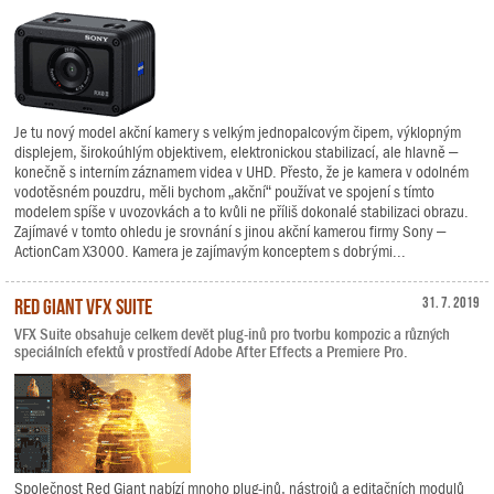
Je tu nový model akční kamery s velkým jednopalcovým čipem, výklopným
displejem, širokoúhlým objektivem, elektronickou stabilizací, ale hlavně –
konečně s interním záznamem videa v UHD. Přesto, že je kamera v odolném
vodotěsném pouzdru, měli bychom „akční“ používat ve spojení s tímto
modelem spíše v uvozovkách a to kvůli ne příliš dokonalé stabilizaci obrazu.
Zajímavé v tomto ohledu je srovnání s jinou akční kamerou firmy Sony –
ActionCam X3000. Kamera je zajímavým konceptem s dobrými...
Red Giant VFX Suite
31. 7. 2019
VFX Suite obsahuje celkem devět plug-inů pro tvorbu kompozic a různých
speciálních efektů v prostředí Adobe After Effects a Premiere Pro.
Společnost Red Giant nabízí mnoho plug-inů, nástrojů a editačních modulů