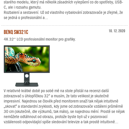
starého modelu, který má několik zásadních vylepšení co do spotřeby, USB-
C, ale i rozsahu gamutu.
Rozbalení a sestavení. Už od vlastního vybalování zobrazovače je zřejmé, že
se jedná o profesionální a...
BenQ SW321C
10. 12. 2020
4K 32“ LCD profesionální monitor pro grafiky.
V relativně krátké době po sobě mě na stole přistál na recenzi další
zobrazovač s úhlopříčkou 32“ a musím, že tato velikost je skutečně
impresivní. Najednou se člověk před monitorem snaží tak nějak intuitivně
„skovat“ a standardní zvyklosti, kdy jsme od zobrazovače vzdáleni průměrně
30 cm (skutečně, dle výzkumů, tak málo), se najednou mění. Prostě se nějak
nemůžete odtáhnout od obrazu, protože byste byli už v pozorovací
vzdálenosti odpovídající spíše sledování televize a tak prostě intuitivně...