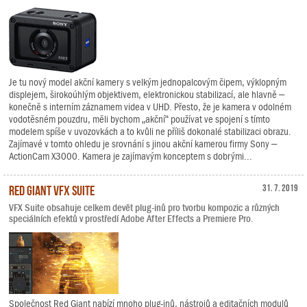
Je tu nový model akční kamery s velkým jednopalcovým čipem, výklopným
displejem, širokoúhlým objektivem, elektronickou stabilizací, ale hlavně –
konečně s interním záznamem videa v UHD. Přesto, že je kamera v odolném
vodotěsném pouzdru, měli bychom „akční“ používat ve spojení s tímto
modelem spíše v uvozovkách a to kvůli ne příliš dokonalé stabilizaci obrazu.
Zajímavé v tomto ohledu je srovnání s jinou akční kamerou firmy Sony –
ActionCam X3000. Kamera je zajímavým konceptem s dobrými...
Red Giant VFX Suite
31. 7. 2019
VFX Suite obsahuje celkem devět plug-inů pro tvorbu kompozic a různých
speciálních efektů v prostředí Adobe After Effects a Premiere Pro.
Společnost Red Giant nabízí mnoho plug-inů, nástrojů a editačních modulů