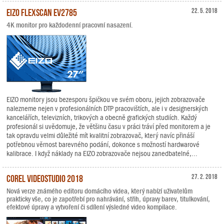
EIZO FlexScan EV2785
22. 5. 2018
4K monitor pro každodenní pracovní nasazení.
EIZO monitory jsou bezesporu špičkou ve svém oboru, jejich zobrazovače
nalezneme nejen v profesionálních DTP pracovištích, ale i v designerských
kancelářích, televizních, trikových a obecně grafických studiích. Každý
profesionál si uvědomuje, že většinu času v práci tráví před monitorem a je
tak opravdu velmi důležité mít kvalitní zobrazovač, který navíc přináší
potřebnou věrnost barevného podání, dokonce s možností hardwarové
kalibrace. I když náklady na EIZO zobrazovače nejsou zanedbatelné,...
Corel VideoStudio 2018
27. 2. 2018
Nová verze známého editoru domácího videa, který nabízí uživatelům
prakticky vše, co je zapotřebí pro nahrávání, střih, úpravy barev, titulkování,
efektové úpravy a vytvoření či sdílení výsledné video kompilace.