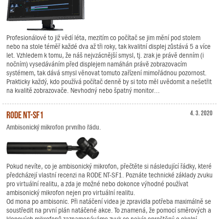
Profesionálové to již vědí léta, mezitím co počítač se jim mění pod stolem
nebo na stole téměř každé dva až tři roky, tak kvalitní displej zůstává 5 a více
let. Vzhledem k tomu, že náš nejvzácnější smysl, tj. zrak je právě denním (i
nočním) vysedáváním před displejem namáhán právě zobrazovacím
systémem, tak dává smysl věnovat tomuto zařízení mimořádnou pozornost.
Prakticky každý, kdo používá počítač denně by si toto měl uvědomit a nešetřit
na kvalitě zobrazovače. Nevhodný nebo špatný monitor...
RODE NT-SF1
4. 3. 2020
Ambisonický mikrofon prvního řádu.
Pokud nevíte, co je ambisonický mikrofon, přečtěte si následující řádky, které
předcházejí vlastní recenzi na RODE NT-SF1. Poznáte technické základy zvuku
pro virtuální realitu, a zda je možné nebo dokonce výhodné používat
ambisonický mikrofon nejen pro virtuální realitu.
Od mona po ambisonic. Při natáčení videa je zpravidla potřeba maximálně se
soustředit na první plán natáčené akce. To znamená, že pomocí směrových a