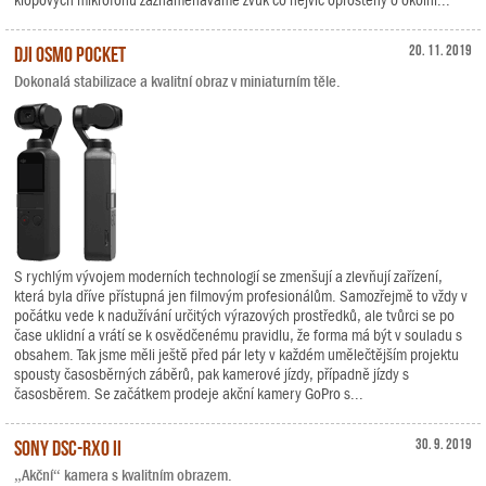
klopových mikrofonů zaznamenáváme zvuk co nejvíc oproštěný o okolní...
DJI Osmo Pocket
20. 11. 2019
Dokonalá stabilizace a kvalitní obraz v miniaturním těle.
S rychlým vývojem moderních technologií se zmenšují a zlevňují zařízení,
která byla dříve přístupná jen filmovým profesionálům. Samozřejmě to vždy v
počátku vede k nadužívání určitých výrazových prostředků, ale tvůrci se po
čase uklidní a vrátí se k osvědčenému pravidlu, že forma má být v souladu s
obsahem. Tak jsme měli ještě před pár lety v každém umělečtějším projektu
spousty časosběrných záběrů, pak kamerové jízdy, případně jízdy s
časosběrem. Se začátkem prodeje akční kamery GoPro s...
Sony DSC-RX0 II
30. 9. 2019
„Akční“ kamera s kvalitním obrazem.