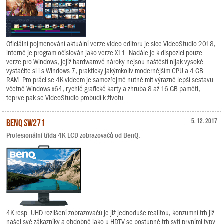
Oficiální pojmenování aktuální verze video editoru je sice VideoStudio 2018,
interně je program očíslován jako verze X11. Nadále je k dispozici pouze
verze pro Windows, jejíž hardwarové nároky nejsou naštěstí nijak vysoké –
vystačíte si i s Windows 7, prakticky jakýmkoliv modernějším CPU a 4 GB
RAM. Pro práci se 4K videem je samozřejmě nutné mít výrazně lepší sestavu
včetně Windows x64, rychlé grafické karty a zhruba 8 až 16 GB paměti,
teprve pak se VIdeoStudio probudí k životu.
BenQ SW271
5. 12. 2017
Profesionální třída 4K LCD zobrazovačů od BenQ.
4K resp. UHD rozlišení zobrazovačů je již jednoduše realitou, konzumní trh již
našel své zákazníky a obdobně jako u HDTV se postupně trh sytí prvními typy