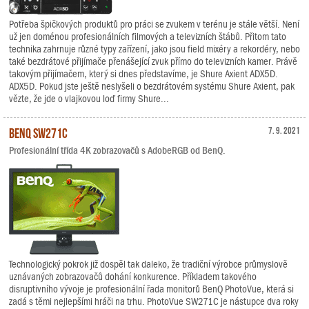
Potřeba špičkových produktů pro práci se zvukem v terénu je stále větší. Není
už jen doménou profesionálních filmových a televizních štábů. Přitom tato
technika zahrnuje různé typy zařízení, jako jsou field mixéry a rekordéry, nebo
také bezdrátové přijímače přenášející zvuk přímo do televizních kamer. Právě
takovým přijímačem, který si dnes představíme, je Shure Axient ADX5D.
ADX5D. Pokud jste ještě neslyšeli o bezdrátovém systému Shure Axient, pak
vězte, že jde o vlajkovou loď firmy Shure...
BenQ SW271C
7. 9. 2021
Profesionální třída 4K zobrazovačů s AdobeRGB od BenQ.
Technologický pokrok již dospěl tak daleko, že tradiční výrobce průmyslově
uznávaných zobrazovačů dohání konkurence. Příkladem takového
disruptivního vývoje je profesionální řada monitorů BenQ PhotoVue, která si
zadá s těmi nejlepšími hráči na trhu. PhotoVue SW271C je nástupce dva roky