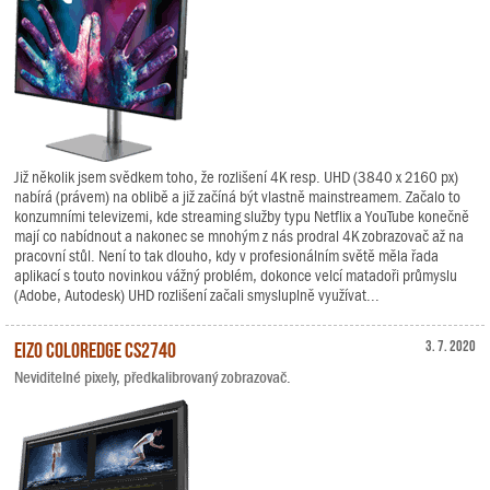
Již několik jsem svědkem toho, že rozlišení 4K resp. UHD (3840 x 2160 px)
nabírá (právem) na oblibě a již začíná být vlastně mainstreamem. Začalo to
konzumními televizemi, kde streaming služby typu Netflix a YouTube konečně
mají co nabídnout a nakonec se mnohým z nás prodral 4K zobrazovač až na
pracovní stůl. Není to tak dlouho, kdy v profesionálním světě měla řada
aplikací s touto novinkou vážný problém, dokonce velcí matadoři průmyslu
(Adobe, Autodesk) UHD rozlišení začali smysluplně využívat...
EIZO ColorEdge CS2740
3. 7. 2020
Neviditelné pixely, předkalibrovaný zobrazovač.