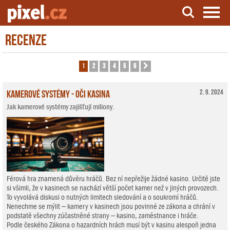
Recenze
Server o natáčení a zpracování videa
1
2
3
4
5
6
Další
Kamerové systémy - oči kasina
2. 9. 2024
Jak kamerové systémy zajišťují miliony.
Férová hra znamená důvěru hráčů. Bez ní nepřežije žádné kasino. Určitě jste
si všimli, že v kasinech se nachází větší počet kamer než v jiných provozech.
To vyvolává diskusi o nutných limitech sledování a o soukromí hráčů.
Nenechme se mýlit – kamery v kasinech jsou povinné ze zákona a chrání v
podstatě všechny zúčastněné strany – kasino, zaměstnance i hráče.
Podle českého Zákona o hazardních hrách musí být v kasinu alespoň jedna