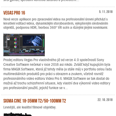
Vegas Pro 16
5. 11. 2018
Nová verze aplikace pro zpracování videa na profesionální úrovni přichází s
kreativní editací videa, dynamickým storyboardem, vylepšeným sledováním
objektů, podporou HDR, tvorbou 360º VR scén a různými jinými novinkami.
Prodej editoru Vegas Pro vlastněného již od verze 4.0 společností Sony
Creative Software nečekal v roce 2016 asi nikdo. Zvlášť když kupujícím byla
firma MAGIX Software, která již tehdy měla (a stále má) v portfoliu celou řadu
multimediálních produktů pro práci s obrazem a zvukem, včetně rovněž
profesionálního video editoru Video Pro X. MAGIX Software se tak dostal do
možná až trochu schizofrenní situace, kdy vlastní dva výkonné video editory
pro profesionální použití, jejichž funkce se v...
Sigma Cine 18-35mm T2/50-100mm T2
22. 10. 2018
Levnější, ale kvalitní filmové objektivy.