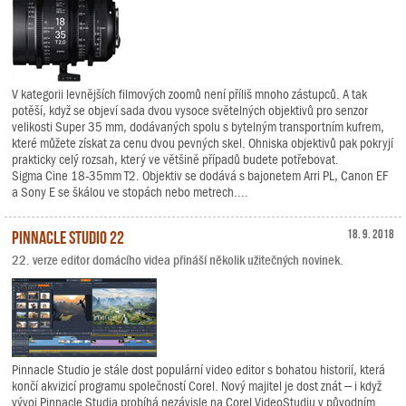
V kategorii levnějších filmových zoomů není příliš mnoho zástupců. A tak
potěší, když se objeví sada dvou vysoce světelných objektivů pro senzor
velikosti Super 35 mm, dodávaných spolu s bytelným transportním kufrem,
které můžete získat za cenu dvou pevných skel. Ohniska objektivů pak pokryjí
prakticky celý rozsah, který ve většině případů budete potřebovat.
Sigma Cine 18-35mm T2. Objektiv se dodává s bajonetem Arri PL, Canon EF
a Sony E se škálou ve stopách nebo metrech....
Pinnacle Studio 22
18. 9. 2018
22. verze editor domácího videa přináší několik užitečných novinek.
Pinnacle Studio je stále dost populární video editor s bohatou historií, která
končí akvizicí programu společností Corel. Nový majitel je dost znát – i když
vývoj Pinnacle Studia probíhá nezávisle na Corel VideoStudiu v původním