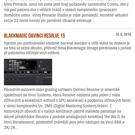
týmu Pinnacle, svou roli zcela jistě hrají požadavky samotného Corelu, který
má pod palcem dva z větších hráčů v oblasti komplexního zpracování
domácího videa. Vývoj Pinnacle Studia je stále pomalejší, nicméně aktuální
verze 22 tento nemilý jev poměrně důrazně eliminuje...
Blackmagic DaVinci Resolve 15
19. 6. 2018
Systém pro profesionální studiové barvové korekce a střih videa se zvukem je
na trhu už velmi dlouho, přičemž firma Blackmagic Design představila v pořadí
již patnáctou stěžejní verzi editoru.
Původním autorem color grading softwaru DaVinci Resolve je americká
společnost da Vinci Systems, která Resolve nabízela jako jeden z mála
střihových a korekčních editorů s GPU akcelerací a podporou střihových karet
v rámci komplexního tzv. DMS (Digital Mastering System) řešení. Z
historických důvodů si v našich končinách patrně málokdo pamatuje na
dávné předchůdce Resolve v podobě analogových korektorů The Wiz či da
Vinci Renaissance, podstatně známější jsou jeho nástupci da Vinci 888 a
2K/2K...