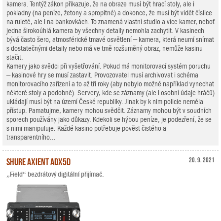
kamera. Tentýž zákon přikazuje, že na obraze musí být hrací stoly, ale i
pokladny (na peníze, žetony a spropitné) a dokonce, že musí být vidět číslice
na ruletě, ale i na bankovkách. To znamená vlastní studio a více kamer, neboť
jedna širokoúhlá kamera by všechny detaily nemohla zachytit. V kasinech
bývá často šero, atmosférické tmavé osvětlení – kamera, která neumí snímat
s dostatečnými detaily nebo má ve tmě rozšuměný obraz, nemůže kasinu
stačit.
Kamery jako svědci při vyšetřování. Pokud má monitorovací systém poruchu
– kasinové hry se musí zastavit. Provozovatel musí archivovat i schéma
monitorovacího zařízení a to až tři roky (aby nebylo možné například vynechat
některé stoly a podobně). Servery, kde se záznamy (ale i osobní údaje hráčů)
ukládají musí být na území České republiky. Jinak by k nim policie neměla
přístup. Pamatujme, kamery mohou svědčit. Záznamy mohou být v soudních
sporech používány jako důkazy. Kdekoli se hýbou peníze, je podezření, že se
s nimi manipuluje. Každé kasino potřebuje pověst čistého a
transparentního...
Shure Axient ADX5D
20. 9. 2021
„Field“ bezdrátový digitální přijímač.