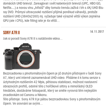
domácích UHD televizí. Zareagoval i svět kabelových televizí (UPC, HBO GO,
Netflix…) a novou vlnu „hifistů“ díky tomuto trendu zažívá i trh s 4K/UHD Blu-
ray DVD. Průmysl ultravysoké rozlišení přijímá poněkud váhavěji, protože
rozlišení UHD (3840x2160) mj. vyžaduje také výrazně větší výkon zejména
GPU (ale i CPU), kde filling rate je 4x větší...
Sony A7R II
14. 11. 2017
Jak si poradí Sony A7R II s natáčením videa...
Bezzrcadlovka s plnoformátovým čipem je již druhým přístrojem v řadě Sony
A7, který umí interně zaznamenávat UHD video. Přidáme-li k tomu senzor s
úctyhodným rozlišením 42 Mpix, pětiosou stabilizaci, možnost nastavení
obrazových profilů, odolné tělo z hořčíkové slitiny a mimořádný OLED
hledáček, dostáváme fotoaparát, který se směle vyrovná těm nejlepším
zrcadlovkám od Canonu a Nikonu.
Tělo přístroje. Sony A7R II je pátou bezzrcadlovkou Sony s plnoformátovým
čipem. Ve srovnání se svými...