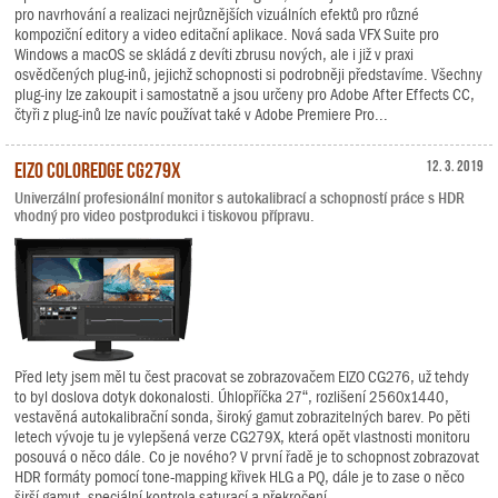
pro navrhování a realizaci nejrůznějších vizuálních efektů pro různé
kompoziční editory a video editační aplikace. Nová sada VFX Suite pro
Windows a macOS se skládá z devíti zbrusu nových, ale i již v praxi
osvědčených plug-inů, jejichž schopnosti si podrobněji představíme. Všechny
plug-iny lze zakoupit i samostatně a jsou určeny pro Adobe After Effects CC,
čtyři z plug-inů lze navíc používat také v Adobe Premiere Pro...
EIZO ColorEdge CG279X
12. 3. 2019
Univerzální profesionální monitor s autokalibrací a schopností práce s HDR
vhodný pro video postprodukci i tiskovou přípravu.
Před lety jsem měl tu čest pracovat se zobrazovačem EIZO CG276, už tehdy
to byl doslova dotyk dokonalosti. Úhlopříčka 27“, rozlišení 2560x1440,
vestavěná autokalibrační sonda, široký gamut zobrazitelných barev. Po pěti
letech vývoje tu je vylepšená verze CG279X, která opět vlastnosti monitoru
posouvá o něco dále. Co je nového? V první řadě je to schopnost zobrazovat
HDR formáty pomocí tone-mapping křivek HLG a PQ, dále je to zase o něco
širší gamut, speciální kontrola saturací a překročení...