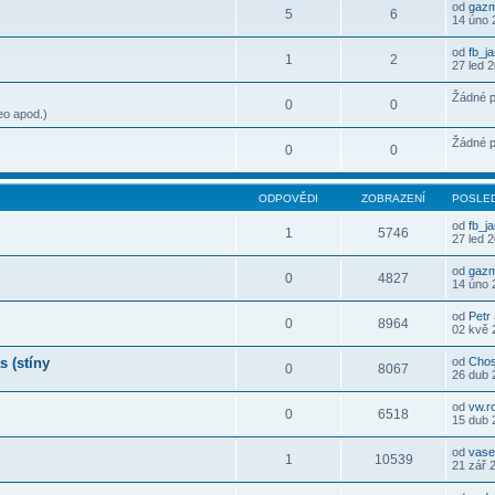
od
gaz
5
6
14 úno 
od
fb_j
1
2
27 led 
Žádné p
0
0
eo apod.)
Žádné p
0
0
ODPOVĚDI
ZOBRAZENÍ
POSLED
od
fb_j
1
5746
27 led 
od
gaz
0
4827
14 úno 
od
Petr
0
8964
02 kvě 
s (stíny
od
Cho
0
8067
26 dub 
od
vw.r
0
6518
15 dub 
od
vase
1
10539
21 zář 