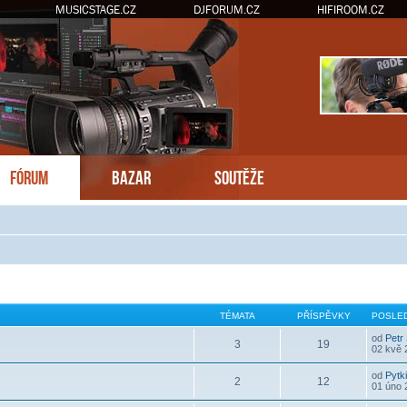
MUSICSTAGE.CZ
DJFORUM.CZ
HIFIROOM.CZ
FÓRUM
BAZAR
SOUTĚŽE
TÉMATA
PŘÍSPĚVKY
POSLED
od
Petr
3
19
02 kvě 
od
Pytk
2
12
01 úno 