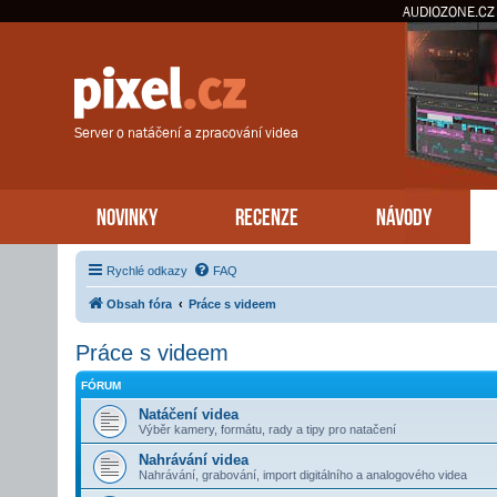
AUDIOZONE.CZ
Server o natáčení a zpracování videa
NOVINKY
RECENZE
NÁVODY
Rychlé odkazy
FAQ
Obsah fóra
Práce s videem
Práce s videem
FÓRUM
Natáčení videa
Výběr kamery, formátu, rady a tipy pro natačení
Nahrávání videa
Nahrávání, grabování, import digitálního a analogového videa