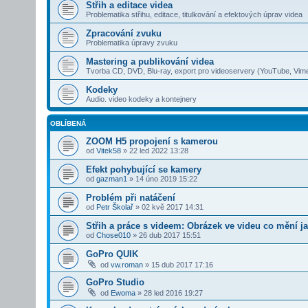
Střih a editace videa
Problematika střihu, editace, titulkování a efektových úprav videa
Zpracování zvuku
Problematika úpravy zvuku
Mastering a publikování videa
Tvorba CD, DVD, Blu-ray, export pro videoservery (YouTube, Vim
Kodeky
Audio. video kodeky a kontejnery
OBLÍBENÁ
ZOOM H5 propojení s kamerou
od
Vitek58
»
22 led 2022 13:28
Efekt pohybující se kamery
od
gazman1
»
14 úno 2019 15:22
Problém při natáčení
od
Petr Školař
»
02 kvě 2017 14:31
Střih a práce s videem: Obrázek ve videu co mění ja
od
Chose010
»
26 dub 2017 15:51
GoPro QUIK
od
vw.roman
»
15 dub 2017 17:16
GoPro Studio
od
Ewoma
»
28 led 2016 19:27