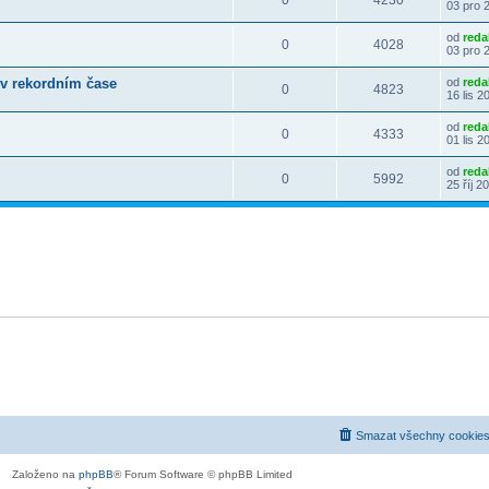
0
4230
03 pro 
od
reda
0
4028
03 pro 
i v rekordním čase
od
reda
0
4823
16 lis 2
od
reda
0
4333
01 lis 2
od
reda
0
5992
25 říj 2
Smazat všechny cookies
Založeno na
phpBB
® Forum Software © phpBB Limited