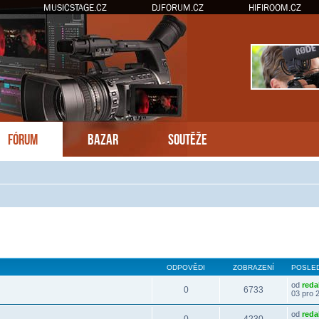
MUSICSTAGE.CZ
DJFORUM.CZ
HIFIROOM.CZ
FÓRUM
BAZAR
SOUTĚŽE
hledání
ODPOVĚDI
ZOBRAZENÍ
POSLED
od
reda
0
6733
03 pro 
od
reda