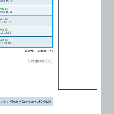
2018 15:17
kce
2018 15:11
kce
017 09:07
kce
017 17:33
kce
017 19:48
6 témat • Stránka
1
z
1
Přejít na
 z fóra
Všechny časy jsou v
UTC+02:00