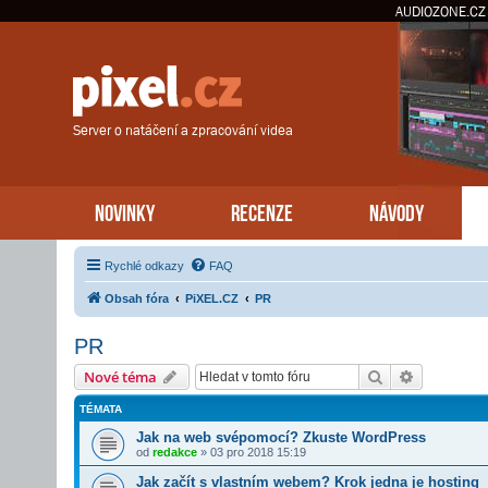
AUDIOZONE.CZ
Server o natáčení a zpracování videa
NOVINKY
RECENZE
NÁVODY
Rychlé odkazy
FAQ
Obsah fóra
PiXEL.CZ
PR
PR
Hledat
Pokročilé 
Nové téma
TÉMATA
Jak na web svépomocí? Zkuste WordPress
od
redakce
»
03 pro 2018 15:19
Jak začít s vlastním webem? Krok jedna je hosting