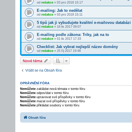
od
redakce
»
03 pro 2018 15:17
E-mailing: Jak to nedělat
od
redakce
»
03 pro 2018 15:11
5 tipů jak ji vybudujete kvalitní e-mailovou databáz
od
redakce
»
16 lis 2017 09:07
E-mailing podle zákona: Triky, jak na to
od
redakce
»
01 lis 2017 17:33
Checklist: Jak vybrat nejlepší název domény
od
redakce
»
25 říj 2017 19:48
Nové téma
Vrátit se na Obsah fóra
OPRÁVNĚNÍ FÓRA
Nemůžete
zakládat nová témata v tomto fóru
Nemůžete
odpovídat v tomto fóru
Nemůžete
upravovat své příspěvky v tomto fóru
Nemůžete
mazat své příspěvky v tomto fóru
Nemůžete
přikládat soubory v tomto fóru
Obsah fóra