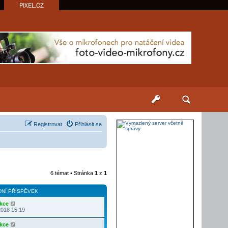
PIXEL.CZ
Registrovat
Přihlásit se
6 témat • Stránka
1
z
1
NÍ PŘÍSPĚVEK
kce
2018 15:19
kce