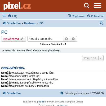
Server o natáčení a zpracování videa
FAQ
Registrovat
Přihlásit se
H
Obsah fóra
Hardware
PC
l
PC
e
Hledat
Pokročilé hledání
Nové téma
d
0 témat • Stránka
1
z
1
a
V tomto fóru nejsou žádná témata nebo příspěvky.
t
Přejít na
OPRÁVNĚNÍ FÓRA
Nemůžete
zakládat nová témata v tomto fóru
Nemůžete
odpovídat v tomto fóru
Nemůžete
upravovat své příspěvky v tomto fóru
Nemůžete
mazat své příspěvky v tomto fóru
Nemůžete
přikládat soubory v tomto fóru
Obsah fóra
Všechny časy jsou v
UTC+02:00
Založeno na
phpBB
® Forum Software © phpBB Limited
Český překlad –
phpBB.cz