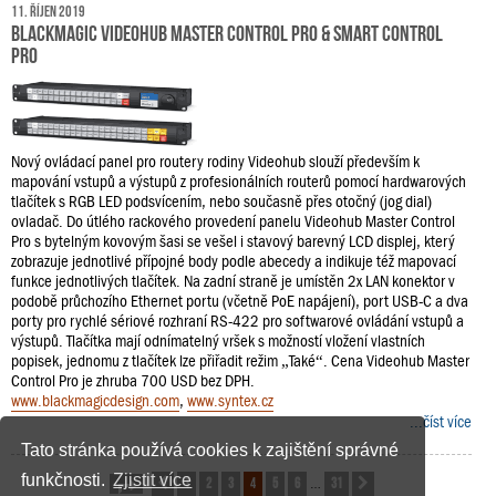
11. říjen 2019
Blackmagic Videohub Master Control Pro & Smart Control
Pro
Nový ovládací panel pro routery rodiny Videohub slouží především k
mapování vstupů a výstupů z profesionálních routerů pomocí hardwarových
tlačítek s RGB LED podsvícením, nebo současně přes otočný (jog dial)
ovladač. Do útlého rackového provedení panelu Videohub Master Control
Pro s bytelným kovovým šasi se vešel i stavový barevný LCD displej, který
zobrazuje jednotlivé přípojné body podle abecedy a indikuje též mapovací
funkce jednotlivých tlačítek. Na zadní straně je umístěn 2x LAN konektor v
podobě průchozího Ethernet portu (včetně PoE napájení), port USB-C a dva
porty pro rychlé sériové rozhraní RS-422 pro softwarové ovládání vstupů a
výstupů. Tlačítka mají odnímatelný vršek s možností vložení vlastních
popisek, jednomu z tlačítek lze přiřadit režim „Také“. Cena Videohub Master
Control Pro je zhruba 700 USD bez DPH.
www.blackmagicdesign.com
,
www.syntex.cz
...číst více
Tato stránka používá cookies k zajištění správné
funkčnosti.
Zjistit více
1
2
3
4
5
6
31
Stránka
Předchozí
4
z
31
Další
…