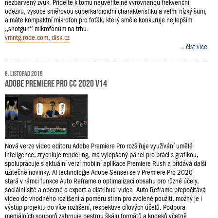
nezbarvený zvuk. Přidejte k tomu neuvěřitelně vyrovnanou frekvenční
odezvu, vysoce směrovou superkardioidní charakteristiku a velmi nízký šum,
a máte kompaktní mikrofon pro foťák, který směle konkuruje nejlepším
„shotgun“ mikrofonům na trhu.
vmntg.rode.com
,
disk.cz
...číst více
8. listopad 2019
Adobe Premiere Pro CC 2020 v14
Nová verze video editoru Adobe Premiere Pro rozšiřuje využívání umělé
inteligence, zrychluje rendering, má vylepšený panel pro práci s grafikou,
spolupracuje s aktuální verzí mobilní aplikace Premiere Rush a přidává další
užitečné novinky. AI technologie Adobe Sensei se v Premiere Pro 2020
stará v rámci funkce Auto Reframe o optimalizaci obsahu pro různé účely,
sociální sítě a obecně o export a distribuci videa. Auto Reframe přepočítává
video do vhodného rozlišení a poměru stran pro zvolené použití, možný je i
výstup projektu do více rozlišení, respektive cílových účelů. Podpora
mediálních souborů zahrnuje pestrou škálu formátů a kodeků včetně