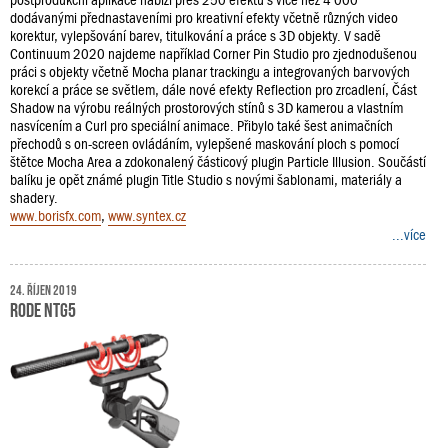
dodávanými přednastaveními pro kreativní efekty včetně různých video
korektur, vylepšování barev, titulkování a práce s 3D objekty. V sadě
Continuum 2020 najdeme například Corner Pin Studio pro zjednodušenou
práci s objekty včetně Mocha planar trackingu a integrovaných barvových
korekcí a práce se světlem, dále nové efekty Reflection pro zrcadlení, Část
Shadow na výrobu reálných prostorových stínů s 3D kamerou a vlastním
nasvícením a Curl pro speciální animace. Přibylo také šest animačních
přechodů s on-screen ovládáním, vylepšené maskování ploch s pomocí
štětce Mocha Area a zdokonalený částicový plugin Particle Illusion. Součástí
balíku je opět známé plugin Title Studio s novými šablonami, materiály a
shadery.
www.borisfx.com
,
www.syntex.cz
...více
24. říjen 2019
RODE NTG5