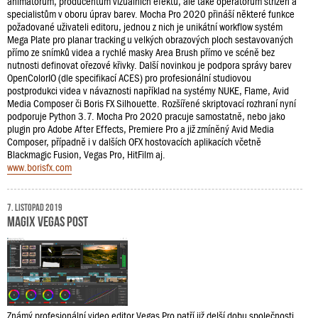
animátorům, producentům vizuálních efektů, ale také operátorům střižen a
specialistům v oboru úprav barev. Mocha Pro 2020 přináší některé funkce
požadované uživateli editoru, jednou z nich je unikátní workflow systém
Mega Plate pro planar tracking u velkých obrazových ploch sestavovaných
přímo ze snímků videa a rychlé masky Area Brush přímo ve scéně bez
nutnosti definovat ořezové křivky. Další novinkou je podpora správy barev
OpenColorIO (dle specifikací ACES) pro profesionální studiovou
postprodukci videa v návaznosti například na systémy NUKE, Flame, Avid
Media Composer či Boris FX Silhouette. Rozšířené skriptovací rozhraní nyní
podporuje Python 3.7. Mocha Pro 2020 pracuje samostatně, nebo jako
plugin pro Adobe After Effects, Premiere Pro a již zmíněný Avid Media
Composer, případně i v dalších OFX hostovacích aplikacích včetně
Blackmagic Fusion, Vegas Pro, HitFilm aj.
www.borisfx.com
7. listopad 2019
MAGIX Vegas Post
Známý profesionální video editor Vegas Pro patří již delší dobu společnosti