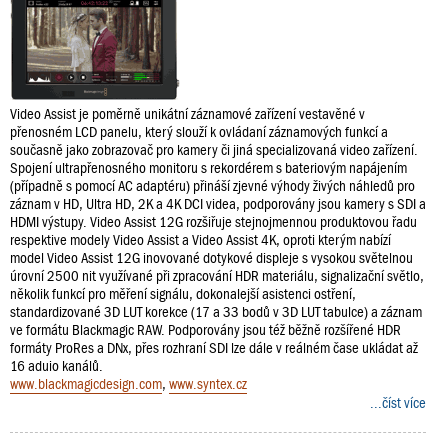
Video Assist je poměrně unikátní záznamové zařízení vestavěné v
přenosném LCD panelu, který slouží k ovládaní záznamových funkcí a
současně jako zobrazovač pro kamery či jiná specializovaná video zařízení.
Spojení ultrapřenosného monitoru s rekordérem s bateriovým napájením
(případně s pomocí AC adaptéru) přináší zjevné výhody živých náhledů pro
záznam v HD, Ultra HD, 2K a 4K DCI videa, podporovány jsou kamery s SDI a
HDMI výstupy. Video Assist 12G rozšiřuje stejnojmennou produktovou řadu
respektive modely Video Assist a Video Assist 4K, oproti kterým nabízí
model Video Assist 12G inovované dotykové displeje s vysokou světelnou
úrovní 2500 nit využívané při zpracování HDR materiálu, signalizační světlo,
několik funkcí pro měření signálu, dokonalejší asistenci ostření,
standardizované 3D LUT korekce (17 a 33 bodů v 3D LUT tabulce) a záznam
ve formátu Blackmagic RAW. Podporovány jsou též běžně rozšířené HDR
formáty ProRes a DNx, přes rozhraní SDI lze dále v reálném čase ukládat až
16 aduio kanálů.
www.blackmagicdesign.com
,
www.syntex.cz
...číst více