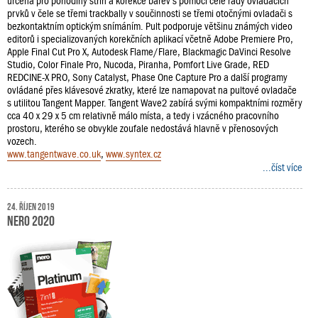
určena pro pohodlný střih a korekce barev s pomocí celé řady ovládacích
prvků v čele se třemi trackbally v součinnosti se třemi otočnými ovladači s
bezkontaktním optickým snímáním. Pult podporuje většinu známých video
editorů i specializovaných korekčních aplikací včetně Adobe Premiere Pro,
Apple Final Cut Pro X, Autodesk Flame/Flare, Blackmagic DaVinci Resolve
Studio, Color Finale Pro, Nucoda, Piranha, Pomfort Live Grade, RED
REDCINE-X PRO, Sony Catalyst, Phase One Capture Pro a další programy
ovládané přes klávesové zkratky, které lze namapovat na pultové ovladače
s utilitou Tangent Mapper. Tangent Wave2 zabírá svými kompaktními rozměry
cca 40 x 29 x 5 cm relativně málo místa, a tedy i vzácného pracovního
prostoru, kterého se obvykle zoufale nedostává hlavně v přenosových
vozech.
www.tangentwave.co.uk
,
www.syntex.cz
...číst více
24. říjen 2019
Nero 2020