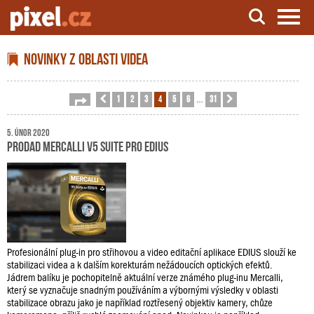
Server o natáčení a zpracování videa
Novinky z oblasti videa
1
2
3
4
5
6
31
Stránka
Předchozí
4
z
31
Další
…
5. únor 2020
ProDAD Mercalli V5 Suite pro EDIUS
Profesionální plug-in pro střihovou a video editační aplikace EDIUS slouží ke
stabilizaci videa a k dalším korekturám nežádoucích optických efektů.
Jádrem balíku je pochopitelně aktuální verze známého plug-inu Mercalli,
který se vyznačuje snadným používáním a výbornými výsledky v oblasti
stabilizace obrazu jako je například roztřesený objektiv kamery, chůze