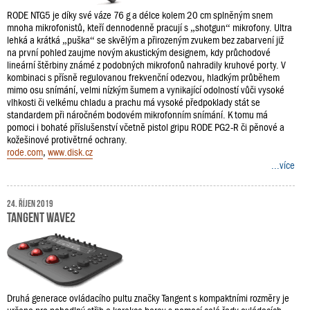
RODE NTG5 je díky své váze 76 g a délce kolem 20 cm splněným snem
mnoha mikrofonistů, kteří dennodenně pracují s „shotgun“ mikrofony. Ultra
lehká a krátká „puška“ se skvělým a přirozeným zvukem bez zabarvení již
na první pohled zaujme novým akustickým designem, kdy průchodové
lineární štěrbiny známé z podobných mikrofonů nahradily kruhové porty. V
kombinaci s přísně regulovanou frekvenční odezvou, hladkým průběhem
mimo osu snímání, velmi nízkým šumem a vynikající odolností vůči vysoké
vlhkosti či velkému chladu a prachu má vysoké předpoklady stát se
standardem při náročném bodovém mikrofonním snímání. K tomu má
pomoci i bohaté příslušenství včetně pistol gripu RODE PG2-R či pěnové a
kožešinové protivětrné ochrany.
rode.com
,
www.disk.cz
...více
24. říjen 2019
Tangent Wave2
Druhá generace ovládacího pultu značky Tangent s kompaktními rozměry je