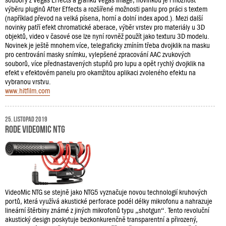
soubory z Vegas Effects a grafiku Vegas Image, novinkou je i možnost
výběru pluginů After Effects a rozšířené možnosti panlu pro práci s textem
(například převod na velká písena, horní a dolní index apod.). Mezi další
novinky patří efekt chromatické aberace, výběr vrstev pro materiály u 3D
objektů, video v časové ose lze nyní rovněž použít jako texturu 3D modelu.
Novinek je ještě mnohem více, telegraficky zmíním třeba dvojklik na masku
pro centrování masky snímku, vylepšené zpracování AAC zvukových
souborů, více přednastavených stupňů pro lupu a opět rychlý dvojklik na
efekt v efektovém panelu pro okamžitou aplikaci zvoleného efektu na
vybranou vrstvu.
www.hitfilm.com
25. listopad 2019
RODE VideoMic NTG
VideoMic NTG se stejně jako NTG5 vyznačuje novou technologií kruhových
portů, která využívá akustické perforace podél délky mikrofonu a nahrazuje
lineární štěrbiny známé z jiných mikrofonů typu „shotgun“. Tento revoluční
akustický design poskytuje bezkonkurenčně transparentní a přirozený,