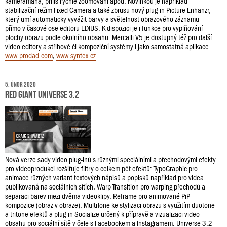
kameramana, příliš rychlé zoomování apod. Novinkou je například
stabilizační režim Fixed Camera a také zbrusu nový plug-in Picture Enhanzr,
který umí automaticky vyvážit barvy a světelnost obrazového záznamu
přímo v časové ose editoru EDIUS. K dispozici je i funkce pro vyplňování
plochy obrazu podle okolního obsahu. Mercalli V5 je dostupný též pro další
video editory a střihové či kompoziční systémy i jako samostatná aplikace.
www.prodad.com
,
www.syntex.cz
5. únor 2020
Red Giant Universe 3.2
Nová verze sady video plug-inů s různými speciálními a přechodovými efekty
pro videoprodukci rozšiřuje filtry o celkem pět efektů: TypoGraphic pro
animace různých variant textových nápisů a popisků například pro videa
publikovaná na sociálních sítích, Warp Transition pro warping přechodů a
separaci barev mezi dvěma videoklipy, Reframe pro animované PiP
kompozice (obraz v obraze), MultiTone ke stylizaci obrazu s využitím duotone
a tritone efektů a plug-in Socialize určený k přípravě a vizualizaci video
obsahu pro sociální sítě v čele s Facebookem a Instagramem. Universe 3.2