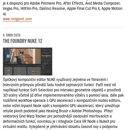
je k dispozici pro Adobe Premiere Pro, After Effects, Avid Media Composer,
Vegas Pro, HitFilm Pro, DaVinci Resolve, Apple Final Cut Pro X, Apple Motion
aj.
www.redgiant.com
5. únor 2020
The Foundry NUKE 12
Špičkový kompoziční editor NUKE využívaný zejména ve filmovém i
televizním průmyslu přináší řadu hodně zajímavých funkcí. Patří mezi ně
například funkce Soft Selection pro interakci geometrie objektů v prostředí
3D scény včetně již dříve implementovaného výběru s pomocí lasa, dále pak
rozšířené workflow operace s GPU akcelerací v kompozičním nodes editoru,
nebo režim Inpaint Node opět s kompletní GPU akcelerací, který umožňuje
retuše ploch podobně jako Healing Brush v Adobe Photoshopu. Přibyl
vektorový Grid Warp Tracker pro pohodlnější sledování morfovacích a
deformačních funkcí, novinkou je i integrace Cara VR Node s NukeX pro
virtuální realitu. Vylepšené je přehrávání obsahu časové osy s podporou