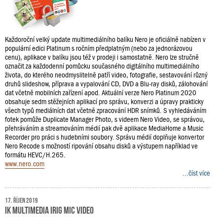
Každoroční velký update multimediálního balíku Nero je oficiálně nabízen v
populární edici Platinum s ročním předplatným (nebo za jednorázovou
cenu), aplikace v balíku jsou též v prodeji i samostatně. Nero lze stručně
označit za každodenní pomůcku současného digitálního multimediálního
života, do kterého neodmyslitelně patří video, fotografie, sestavování různý
druhů slideshow, příprava a vypalování CD, DVD a Blu-ray disků, zálohování
dat včetně mobilních zařízení apod. Aktuální verze Nero Platinum 2020
obsahuje sedm stěžejních aplikací pro správu, konverzi a úpravy prakticky
všech typů mediálních dat včetně zpracování HDR snímků. S vyhledáváním
fotek pomůže Duplicate Manager Photo, s videem Nero Video, se správou,
přehráváním a streamováním médií pak dvě aplikace MediaHome a Music
Recorder pro práci s hudebními soubory. Správu médií doplňuje konvertor
Nero Recode s možností ripování obsahu disků a výstupem například ve
formátu HEVC/H.265.
www.nero.com
...číst více
17. říjen 2019
IK Multimedia iRig Mic Video