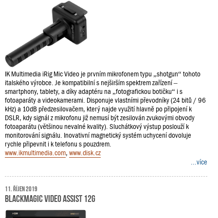
IK Multimedia iRig Mic Video je prvním mikrofonem typu „shotgun“ tohoto
italského výrobce. Je kompatibilní s nejširším spektrem zařízení –
smartphony, tablety, a díky adaptéru na „fotografickou botičku“ i s
fotoaparáty a videokamerami. Disponuje vlastními převodníky (24 bitů / 96
kHz) a 10dB předzesilovačem, který najde využití hlavně po připojení k
DSLR, kdy signál z mikrofonu již nemusí být zesilován zvukovými obvody
fotoaparátu (většinou nevalné kvality). Sluchátkový výstup poslouží k
monitorování signálu. Inovativní magnetický systém uchycení dovoluje
rychle připevnit i k telefonu s pouzdrem.
www.ikmultimedia.com
,
www.disk.cz
...více
11. říjen 2019
Blackmagic Video Assist 12G