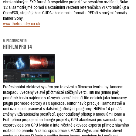
vícekanálových EXR formátů respektive projektů ve vysokém rozlišení, Nuke
12 si samozřejmě poradí s aktuálními verzemi referenčních VFX formátů Qt a
OpenEXR, stejně jako s CUDA akcelerací u formátu RED či s novými formáty
kamer Sony.
www.thefoundry.co.uk
9. prosinec 2019
HitFilm Pro 14
Profesionální efektový systém pro televizní a filmovou tvorbu byl koncem
listopadu uvedený ve své již čtrnácté stěžejní verzi. HitFilm (mimo jiné)
poměrně často najdeme v různých speciálních či lite edicích jako bonusový
plugin pro video editory a FX aplikace, editor navíc pracuje i samostatně a
umí úzce spolupracovat s dalšími grafickými programy. HitFilm 14 přináší
změny v uživatelském prostředí, zjednodušený přístup k modulům Home a
Edit, přímo propojení na Imerge projekty, GPU akceleraci pro samostatný
export videa pro GPU Nvidia a Intel včetně aktivace exportu přímo z hlavního
editačního panelu. V rámci spolupráce s MAGIX Vegas umí HitFilm otevřít