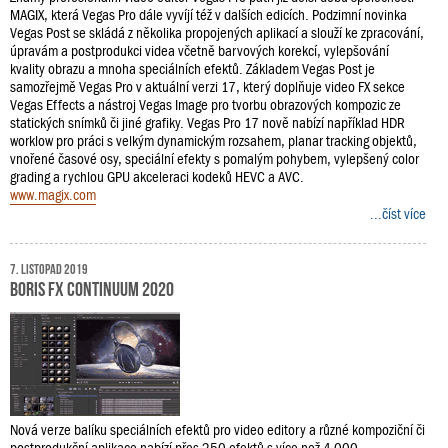
MAGIX, která Vegas Pro dále vyvíjí též v dalších edicích. Podzimní novinka
Vegas Post se skládá z několika propojených aplikací a slouží ke zpracování,
úpravám a postprodukci videa včetně barvových korekcí, vylepšování
kvality obrazu a mnoha speciálních efektů. Základem Vegas Post je
samozřejmě Vegas Pro v aktuální verzi 17, který doplňuje video FX sekce
Vegas Effects a nástroj Vegas Image pro tvorbu obrazových kompozic ze
statických snímků či jiné grafiky. Vegas Pro 17 nově nabízí například HDR
worklow pro práci s velkým dynamickým rozsahem, planar tracking objektů,
vnořené časové osy, speciální efekty s pomalým pohybem, vylepšený color
grading a rychlou GPU akceleraci kodeků HEVC a AVC.
www.magix.com
...číst více
7. listopad 2019
Boris FX Continuum 2020
Nová verze balíku speciálních efektů pro video editory a různé kompoziční či
postprodukční aplikace nabízí přes 250 efektů s více než 4 000