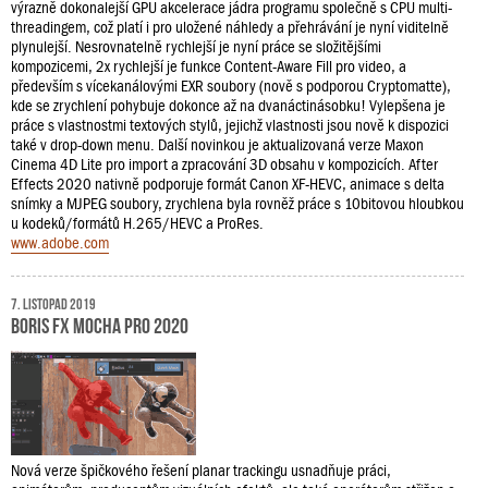
výrazně dokonalejší GPU akcelerace jádra programu společně s CPU multi-
threadingem, což platí i pro uložené náhledy a přehrávání je nyní viditelně
plynulejší. Nesrovnatelně rychlejší je nyní práce se složitějšími
kompozicemi, 2x rychlejší je funkce Content-Aware Fill pro video, a
především s vícekanálovými EXR soubory (nově s podporou Cryptomatte),
kde se zrychlení pohybuje dokonce až na dvanáctinásobku! Vylepšena je
práce s vlastnostmi textových stylů, jejichž vlastnosti jsou nově k dispozici
také v drop-down menu. Další novinkou je aktualizovaná verze Maxon
Cinema 4D Lite pro import a zpracování 3D obsahu v kompozicích. After
Effects 2020 nativně podporuje formát Canon XF-HEVC, animace s delta
snímky a MJPEG soubory, zrychlena byla rovněž práce s 10bitovou hloubkou
u kodeků/formátů H.265/HEVC a ProRes.
www.adobe.com
7. listopad 2019
Boris FX Mocha Pro 2020
Nová verze špičkového řešení planar trackingu usnadňuje práci,