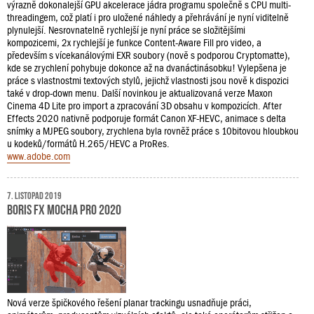
výrazně dokonalejší GPU akcelerace jádra programu společně s CPU multi-
threadingem, což platí i pro uložené náhledy a přehrávání je nyní viditelně
plynulejší. Nesrovnatelně rychlejší je nyní práce se složitějšími
kompozicemi, 2x rychlejší je funkce Content-Aware Fill pro video, a
především s vícekanálovými EXR soubory (nově s podporou Cryptomatte),
kde se zrychlení pohybuje dokonce až na dvanáctinásobku! Vylepšena je
práce s vlastnostmi textových stylů, jejichž vlastnosti jsou nově k dispozici
také v drop-down menu. Další novinkou je aktualizovaná verze Maxon
Cinema 4D Lite pro import a zpracování 3D obsahu v kompozicích. After
Effects 2020 nativně podporuje formát Canon XF-HEVC, animace s delta
snímky a MJPEG soubory, zrychlena byla rovněž práce s 10bitovou hloubkou
u kodeků/formátů H.265/HEVC a ProRes.
www.adobe.com
7. listopad 2019
Boris FX Mocha Pro 2020
Nová verze špičkového řešení planar trackingu usnadňuje práci,