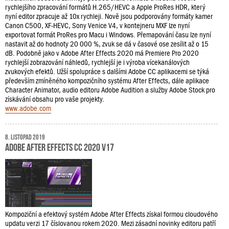
rychlejšího zpracování formátů H.265/HEVC a Apple ProRes HDR, který
nyní editor zpracuje až 10x rychleji. Nově jsou podporovány formáty kamer
Canon C500, XF-HEVC, Sony Venice V4, v kontejneru MXF lze nyní
exportovat formát ProRes pro Macu i Windows. Přemapování času lze nyní
nastavit až do hodnoty 20 000 %, zvuk se dá v časové ose zesílit až o 15
dB. Podobně jako v Adobe After Effects 2020 má Premiere Pro 2020
rychlejší zobrazování náhledů, rychlejší je i výroba vícekanálových
zvukových efektů. Užší spolupráce s dalšími Adobe CC aplikacemi se týká
především zmíněného kompozičního systému After Effects, dále aplikace
Character Animator, audio editoru Adobe Audition a služby Adobe Stock pro
získávání obsahu pro vaše projekty.
www.adobe.com
8. listopad 2019
Adobe After Effects CC 2020 v17
Kompoziční a efektový systém Adobe After Effects získal formou cloudového
updatu verzi 17 číslovanou rokem 2020. Mezi zásadní novinky editoru patří