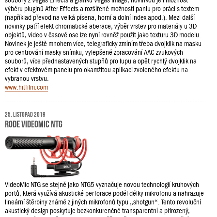
soubory z Vegas Effects a grafiku Vegas Image, novinkou je i možnost
výběru pluginů After Effects a rozšířené možnosti panlu pro práci s textem
(například převod na velká písena, horní a dolní index apod.). Mezi další
novinky patří efekt chromatické aberace, výběr vrstev pro materiály u 3D
objektů, video v časové ose lze nyní rovněž použít jako texturu 3D modelu.
Novinek je ještě mnohem více, telegraficky zmíním třeba dvojklik na masku
pro centrování masky snímku, vylepšené zpracování AAC zvukových
souborů, více přednastavených stupňů pro lupu a opět rychlý dvojklik na
efekt v efektovém panelu pro okamžitou aplikaci zvoleného efektu na
vybranou vrstvu.
www.hitfilm.com
25. listopad 2019
RODE VideoMic NTG
VideoMic NTG se stejně jako NTG5 vyznačuje novou technologií kruhových
portů, která využívá akustické perforace podél délky mikrofonu a nahrazuje
lineární štěrbiny známé z jiných mikrofonů typu „shotgun“. Tento revoluční
akustický design poskytuje bezkonkurenčně transparentní a přirozený,