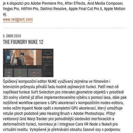
je k dispozici pro Adobe Premiere Pro, After Effects, Avid Media Composer,
Vegas Pro, HitFilm Pro, DaVinci Resolve, Apple Final Cut Pro X, Apple Motion
aj.
www.redgiant.com
5. únor 2020
The Foundry NUKE 12
Špičkový kompoziční editor NUKE využívaný zejména ve filmovém i
televizním průmyslu přináší řadu hodně zajímavých funkcí. Patří mezi ně
například funkce Soft Selection pro interakci geometrie objektů v prostředí
3D scény včetně již dříve implementovaného výběru s pomocí lasa, dále pak
rozšířené workflow operace s GPU akcelerací v kompozičním nodes editoru,
nebo režim Inpaint Node opět s kompletní GPU akcelerací, který umožňuje
retuše ploch podobně jako Healing Brush v Adobe Photoshopu. Přibyl
vektorový Grid Warp Tracker pro pohodlnější sledování morfovacích a
deformačních funkcí, novinkou je i integrace Cara VR Node s NukeX pro
virtuální realitu. Vylepšené je přehrávání obsahu časové osy s podporou