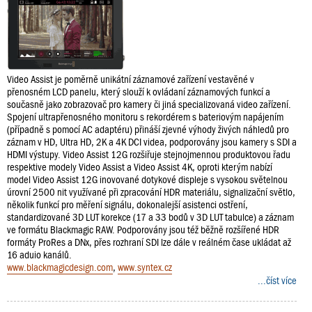
Video Assist je poměrně unikátní záznamové zařízení vestavěné v
přenosném LCD panelu, který slouží k ovládaní záznamových funkcí a
současně jako zobrazovač pro kamery či jiná specializovaná video zařízení.
Spojení ultrapřenosného monitoru s rekordérem s bateriovým napájením
(případně s pomocí AC adaptéru) přináší zjevné výhody živých náhledů pro
záznam v HD, Ultra HD, 2K a 4K DCI videa, podporovány jsou kamery s SDI a
HDMI výstupy. Video Assist 12G rozšiřuje stejnojmennou produktovou řadu
respektive modely Video Assist a Video Assist 4K, oproti kterým nabízí
model Video Assist 12G inovované dotykové displeje s vysokou světelnou
úrovní 2500 nit využívané při zpracování HDR materiálu, signalizační světlo,
několik funkcí pro měření signálu, dokonalejší asistenci ostření,
standardizované 3D LUT korekce (17 a 33 bodů v 3D LUT tabulce) a záznam
ve formátu Blackmagic RAW. Podporovány jsou též běžně rozšířené HDR
formáty ProRes a DNx, přes rozhraní SDI lze dále v reálném čase ukládat až
16 aduio kanálů.
www.blackmagicdesign.com
,
www.syntex.cz
...číst více