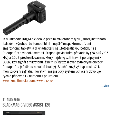
IK Multimedia iRig Mic Video je prvním mikrofonem typu „shotgun“ tohoto
italského výrobce. Je kompatibilní s nejširším spektrem zařízení –
smartphony, tablety, a díky adaptéru na „fotografickou botičku“ i s
fotoaparáty a videokamerami. Disponuje vlastními převodníky (24 bitů / 96
kHz) a 10dB předzesilovačem, který najde využití hlavně po připojení k
DSLR, kdy signál z mikrofonu již nemusí být zesilován zvukovými obvody
fotoaparátu (většinou nevalné kvality). Sluchátkový výstup poslouží k
monitorování signálu. Inovativní magnetický systém uchycení dovoluje
rychle připevnit i k telefonu s pouzdrem.
www.ikmultimedia.com
,
www.disk.cz
...více
11. říjen 2019
Blackmagic Video Assist 12G