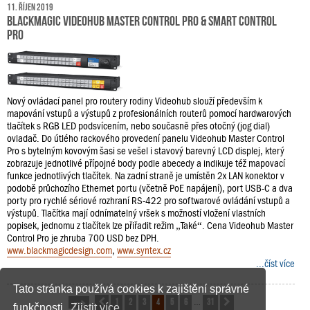
11. říjen 2019
Blackmagic Videohub Master Control Pro & Smart Control
Pro
Nový ovládací panel pro routery rodiny Videohub slouží především k
mapování vstupů a výstupů z profesionálních routerů pomocí hardwarových
tlačítek s RGB LED podsvícením, nebo současně přes otočný (jog dial)
ovladač. Do útlého rackového provedení panelu Videohub Master Control
Pro s bytelným kovovým šasi se vešel i stavový barevný LCD displej, který
zobrazuje jednotlivé přípojné body podle abecedy a indikuje též mapovací
funkce jednotlivých tlačítek. Na zadní straně je umístěn 2x LAN konektor v
podobě průchozího Ethernet portu (včetně PoE napájení), port USB-C a dva
porty pro rychlé sériové rozhraní RS-422 pro softwarové ovládání vstupů a
výstupů. Tlačítka mají odnímatelný vršek s možností vložení vlastních
popisek, jednomu z tlačítek lze přiřadit režim „Také“. Cena Videohub Master
Control Pro je zhruba 700 USD bez DPH.
www.blackmagicdesign.com
,
www.syntex.cz
...číst více
Tato stránka používá cookies k zajištění správné
1
2
3
4
5
6
31
Stránka
Předchozí
4
z
31
Další
…
funkčnosti.
Zjistit více