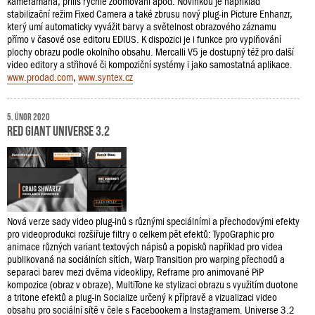
kameramana, příliš rychlé zoomování apod. Novinkou je například
stabilizační režim Fixed Camera a také zbrusu nový plug-in Picture Enhanzr,
který umí automaticky vyvážit barvy a světelnost obrazového záznamu
přímo v časové ose editoru EDIUS. K dispozici je i funkce pro vyplňování
plochy obrazu podle okolního obsahu. Mercalli V5 je dostupný též pro další
video editory a střihové či kompoziční systémy i jako samostatná aplikace.
www.prodad.com
,
www.syntex.cz
5. únor 2020
Red Giant Universe 3.2
Nová verze sady video plug-inů s různými speciálními a přechodovými efekty
pro videoprodukci rozšiřuje filtry o celkem pět efektů: TypoGraphic pro
animace různých variant textových nápisů a popisků například pro videa
publikovaná na sociálních sítích, Warp Transition pro warping přechodů a
separaci barev mezi dvěma videoklipy, Reframe pro animované PiP
kompozice (obraz v obraze), MultiTone ke stylizaci obrazu s využitím duotone
a tritone efektů a plug-in Socialize určený k přípravě a vizualizaci video
obsahu pro sociální sítě v čele s Facebookem a Instagramem. Universe 3.2