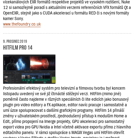
vícekanálových EXR formátů respektive projektů ve vysokém rozlišení, Nuke
12 si samozřejmě poradí s aktuálními verzemi referenčních VFX formátů Qt a
OpenEXR, stejně jako s CUDA akcelerací u formátu RED či s novými formáty
kamer Sony.
www.thefoundry.co.uk
9. prosinec 2019
HitFilm Pro 14
Profesionální efektový systém pro televizní a filmovou tvorbu byl koncem
listopadu uvedený ve své již čtrnácté stěžejní verzi. HitFilm (mimo jiné)
poměrně často najdeme v různých speciálních či lite edicích jako bonusový
plugin pro video editory a FX aplikace, editor navíc pracuje i samostatně a
umí úzce spolupracovat s dalšími grafickými programy. HitFilm 14 přináší
změny v uživatelském prostředí, zjednodušený přístup k modulům Home a
Edit, přímo propojení na Imerge projekty, GPU akceleraci pro samostatný
export videa pro GPU Nvidia a Intel včetně aktivace exportu přímo z hlavního
editačního panelu. V rámci spolupráce s MAGIX Vegas umí HitFilm otevřít