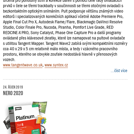
určena pro pohodlný střih a korekce barev s pomocí celé řady ovládacích
prvků v čele se třemi trackbally v součinnosti se třemi otočnými ovladači s
bezkontaktním optickým snímáním. Pult podporuje většinu známých video
editorů i specializovaných korekčních aplikací včetně Adobe Premiere Pro,
Apple Final Cut Pro X, Autodesk Flame/Flare, Blackmagic DaVinci Resolve
Studio, Color Finale Pro, Nucoda, Piranha, Pomfort Live Grade, RED
REDCINE-X PRO, Sony Catalyst, Phase One Capture Pro a další programy
ovládané přes klávesové zkratky, které lze namapovat na pultové ovladače
s utilitou Tangent Mapper. Tangent Wave2 zabírá svými kompaktními rozměry
cca 40 x 29 x 5 cm relativně málo místa, a tedy i vzácného pracovního
prostoru, kterého se obvykle zoufale nedostává hlavně v přenosových
vozech.
www.tangentwave.co.uk
,
www.syntex.cz
...číst více
24. říjen 2019
Nero 2020