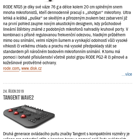
RODE NTG5 je díky své váze 76 g a délce kolem 20 cm splněným snem
mnoha mikrofonistů, kteří dennodenně pracují s „shotgun“ mikrofony. Ultra
lehká a krátká „puška“ se skvělým a přirozeným zvukem bez zabarvení již
na první pohled zaujme novým akustickým designem, kdy průchodové
lineární štěrbiny známé z podobných mikrofonů nahradily kruhové porty. V
kombinaci s přísně regulovanou frekvenční odezvou, hladkým průběhem
mimo osu snímání, velmi nízkým šumem a vynikající odolností vůči vysoké
vlhkosti či velkému chladu a prachu má vysoké předpoklady stát se
standardem při náročném bodovém mikrofonním snímání. K tomu má
pomoci i bohaté příslušenství včetně pistol gripu RODE PG2-R či pěnové a
kožešinové protivětrné ochrany.
rode.com
,
www.disk.cz
...více
24. říjen 2019
Tangent Wave2
Druhá generace ovládacího pultu značky Tangent s kompaktními rozměry je