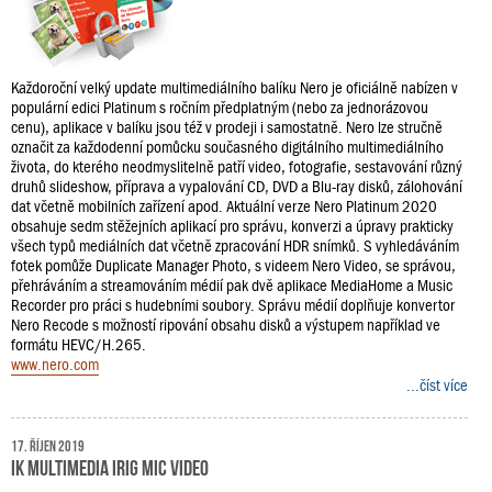
Každoroční velký update multimediálního balíku Nero je oficiálně nabízen v
populární edici Platinum s ročním předplatným (nebo za jednorázovou
cenu), aplikace v balíku jsou též v prodeji i samostatně. Nero lze stručně
označit za každodenní pomůcku současného digitálního multimediálního
života, do kterého neodmyslitelně patří video, fotografie, sestavování různý
druhů slideshow, příprava a vypalování CD, DVD a Blu-ray disků, zálohování
dat včetně mobilních zařízení apod. Aktuální verze Nero Platinum 2020
obsahuje sedm stěžejních aplikací pro správu, konverzi a úpravy prakticky
všech typů mediálních dat včetně zpracování HDR snímků. S vyhledáváním
fotek pomůže Duplicate Manager Photo, s videem Nero Video, se správou,
přehráváním a streamováním médií pak dvě aplikace MediaHome a Music
Recorder pro práci s hudebními soubory. Správu médií doplňuje konvertor
Nero Recode s možností ripování obsahu disků a výstupem například ve
formátu HEVC/H.265.
www.nero.com
...číst více
17. říjen 2019
IK Multimedia iRig Mic Video