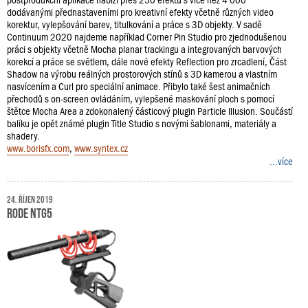
dodávanými přednastaveními pro kreativní efekty včetně různých video
korektur, vylepšování barev, titulkování a práce s 3D objekty. V sadě
Continuum 2020 najdeme například Corner Pin Studio pro zjednodušenou
práci s objekty včetně Mocha planar trackingu a integrovaných barvových
korekcí a práce se světlem, dále nové efekty Reflection pro zrcadlení, Část
Shadow na výrobu reálných prostorových stínů s 3D kamerou a vlastním
nasvícením a Curl pro speciální animace. Přibylo také šest animačních
přechodů s on-screen ovládáním, vylepšené maskování ploch s pomocí
štětce Mocha Area a zdokonalený částicový plugin Particle Illusion. Součástí
balíku je opět známé plugin Title Studio s novými šablonami, materiály a
shadery.
www.borisfx.com
,
www.syntex.cz
...více
24. říjen 2019
RODE NTG5