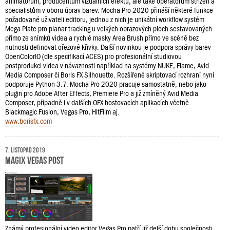
animátorům, producentům vizuálních efektů, ale také operátorům střižen a
specialistům v oboru úprav barev. Mocha Pro 2020 přináší některé funkce
požadované uživateli editoru, jednou z nich je unikátní workflow systém
Mega Plate pro planar tracking u velkých obrazových ploch sestavovaných
přímo ze snímků videa a rychlé masky Area Brush přímo ve scéně bez
nutnosti definovat ořezové křivky. Další novinkou je podpora správy barev
OpenColorIO (dle specifikací ACES) pro profesionální studiovou
postprodukci videa v návaznosti například na systémy NUKE, Flame, Avid
Media Composer či Boris FX Silhouette. Rozšířené skriptovací rozhraní nyní
podporuje Python 3.7. Mocha Pro 2020 pracuje samostatně, nebo jako
plugin pro Adobe After Effects, Premiere Pro a již zmíněný Avid Media
Composer, případně i v dalších OFX hostovacích aplikacích včetně
Blackmagic Fusion, Vegas Pro, HitFilm aj.
www.borisfx.com
7. listopad 2019
MAGIX Vegas Post
Známý profesionální video editor Vegas Pro patří již delší dobu společnosti