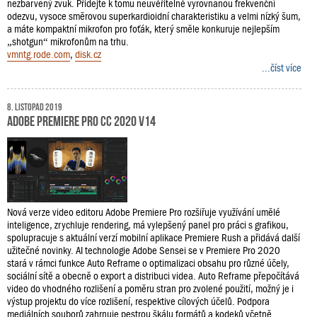
nezbarvený zvuk. Přidejte k tomu neuvěřitelně vyrovnanou frekvenční
odezvu, vysoce směrovou superkardioidní charakteristiku a velmi nízký šum,
a máte kompaktní mikrofon pro foťák, který směle konkuruje nejlepším
„shotgun“ mikrofonům na trhu.
vmntg.rode.com
,
disk.cz
...číst více
8. listopad 2019
Adobe Premiere Pro CC 2020 v14
Nová verze video editoru Adobe Premiere Pro rozšiřuje využívání umělé
inteligence, zrychluje rendering, má vylepšený panel pro práci s grafikou,
spolupracuje s aktuální verzí mobilní aplikace Premiere Rush a přidává další
užitečné novinky. AI technologie Adobe Sensei se v Premiere Pro 2020
stará v rámci funkce Auto Reframe o optimalizaci obsahu pro různé účely,
sociální sítě a obecně o export a distribuci videa. Auto Reframe přepočítává
video do vhodného rozlišení a poměru stran pro zvolené použití, možný je i
výstup projektu do více rozlišení, respektive cílových účelů. Podpora
mediálních souborů zahrnuje pestrou škálu formátů a kodeků včetně