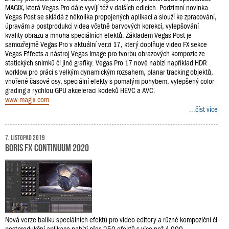
MAGIX, která Vegas Pro dále vyvíjí též v dalších edicích. Podzimní novinka
Vegas Post se skládá z několika propojených aplikací a slouží ke zpracování,
úpravám a postprodukci videa včetně barvových korekcí, vylepšování
kvality obrazu a mnoha speciálních efektů. Základem Vegas Post je
samozřejmě Vegas Pro v aktuální verzi 17, který doplňuje video FX sekce
Vegas Effects a nástroj Vegas Image pro tvorbu obrazových kompozic ze
statických snímků či jiné grafiky. Vegas Pro 17 nově nabízí například HDR
worklow pro práci s velkým dynamickým rozsahem, planar tracking objektů,
vnořené časové osy, speciální efekty s pomalým pohybem, vylepšený color
grading a rychlou GPU akceleraci kodeků HEVC a AVC.
www.magix.com
...číst více
7. listopad 2019
Boris FX Continuum 2020
Nová verze balíku speciálních efektů pro video editory a různé kompoziční či
postprodukční aplikace nabízí přes 250 efektů s více než 4 000