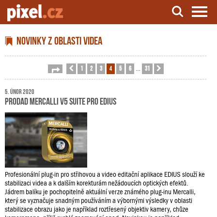
Server o natáčení a zpracování videa
Novinky z oblasti videa
1
2
3
4
5
6
31
Stránka
Předchozí
4
z
31
Další
…
5. únor 2020
ProDAD Mercalli V5 Suite pro EDIUS
Profesionální plug-in pro střihovou a video editační aplikace EDIUS slouží ke
stabilizaci videa a k dalším korekturám nežádoucích optických efektů.
Jádrem balíku je pochopitelně aktuální verze známého plug-inu Mercalli,
který se vyznačuje snadným používáním a výbornými výsledky v oblasti
stabilizace obrazu jako je například roztřesený objektiv kamery, chůze