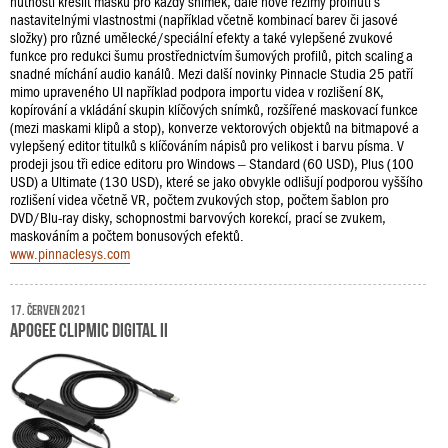
nutnosti kreslit masku pro každý snímek, dále nové režimy prolnutí s
nastavitelnými vlastnostmi (například včetně kombinací barev či jasové
složky) pro různé umělecké/speciální efekty a také vylepšené zvukové
funkce pro redukci šumu prostřednictvím šumových profilů, pitch scaling a
snadné míchání audio kanálů. Mezi další novinky Pinnacle Studia 25 patří
mimo upraveného UI například podpora importu videa v rozlišení 8K,
kopírování a vkládání skupin klíčových snímků, rozšířené maskovací funkce
(mezi maskami klipů a stop), konverze vektorových objektů na bitmapové a
vylepšený editor titulků s klíčováním nápisů pro velikost i barvu písma. V
prodeji jsou tři edice editoru pro Windows – Standard (60 USD), Plus (100
USD) a Ultimate (130 USD), které se jako obvykle odlišují podporou vyššího
rozlišení videa včetně VR, počtem zvukových stop, počtem šablon pro
DVD/Blu-ray disky, schopnostmi barvových korekcí, prací se zvukem,
maskováním a počtem bonusových efektů.
www.pinnaclesys.com
17. červen 2021
Apogee ClipMic Digital II