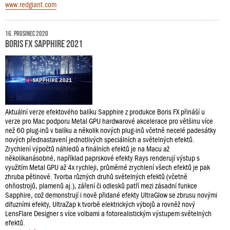
www.redgiant.com
16. prosinec 2020
Boris FX Sapphire 2021
Aktuální verze efektového balíku Sapphire z produkce Boris FX přináší u
verze pro Mac podporu Metal GPU hardwarové akcelerace pro většinu více
než 60 plug-inů v balíku a několik nových plug-inů včetně necelé padesátky
nových přednastavení jednotlivých speciálních a světelných efektů.
Zrychlení výpočtů náhledů a finálních efektů je na Macu až
několikanásobné, například paprskové efekty Rays renderují výstup s
využitím Metal GPU až 4x rychleji, průměrné zrychlení všech efektů je pak
zhruba pětinové. Tvorba různých druhů světelných efektů (včetně
ohňostrojů, plamenů aj.), záření či odlesků patří mezi zásadní funkce
Sapphire, což demonstrují i nově přidané efekty UltraGlow se zbrusu novými
difuzními efekty, UltraZap k tvorbě elektrických výbojů a rovněž nový
LensFlare Designer s více volbami a fotorealistickým výstupem světelných
efektů.