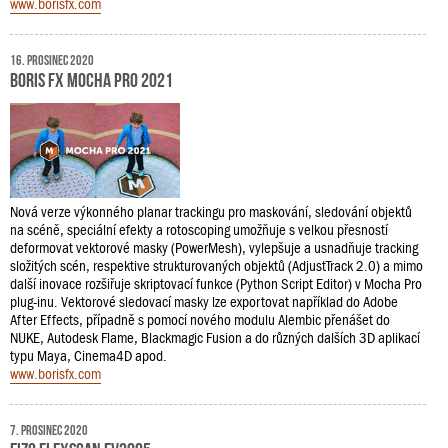
www.borisfx.com
16. prosinec 2020
Boris FX Mocha Pro 2021
Nová verze výkonného planar trackingu pro maskování, sledování objektů
na scéně, speciální efekty a rotoscoping umožňuje s velkou přesností
deformovat vektorové masky (PowerMesh), vylepšuje a usnadňuje tracking
složitých scén, respektive strukturovaných objektů (AdjustTrack 2.0) a mimo
další inovace rozšiřuje skriptovací funkce (Python Script Editor) v Mocha Pro
plug-inu. Vektorové sledovací masky lze exportovat například do Adobe
After Effects, případně s pomocí nového modulu Alembic přenášet do
NUKE, Autodesk Flame, Blackmagic Fusion a do různých dalších 3D aplikací
typu Maya, Cinema4D apod.
www.borisfx.com
7. prosinec 2020