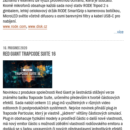
záznamu v exteriéru lze využít protivětrnou ochranu, která je součástí.
Kromě mikrofonů obsahuje každá sada nový stativ RODE Tripod 2 s
gimbalem, lehký celokovový držák RODE SmartGrip s kamerovou botičkou,
MicroLED světlo včetně difusoru s osmi barevnými filtry a kabel USB-C pro
nabíjení.
www.rode.com
,
www.disk.cz
...více
16. prosinec 2020
Red Giant Trapcode Suite 16
Novinkou z produkce společnosti Red Giant je šestnáctá stěžejní verze
známého balíku Trapcode Suite, určeného především k tvorbě částicových
efektů. Sada nabízí celkem 11 plug-inů využitelných v různých video
editorech či postprodukčních systémech. Nejvíce novinek přináší plug-in
Trapcode Particular, který je vlastně „jádrem“ většiny částicových simulací.
Plug-in obohacuje fyzikální modely a prostředí částic o další nové vlastnosti,
má nový emitor částic s možností zdědění vlastností rodičovského emitoru a
dodává se s řadou upravených či nových přednastavení jednotlivých efektů.