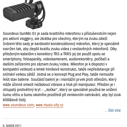
Soundeus GunMic 01 je sada kvalitního mikrofonu s příslušenstvím nejen
pro aktivní vloggery, ale zkrátka pro všechny, kterým na zvuku záleží.
Srdcem této sady je kardioidní kondenzátorový mikrofon, který je speciálně
navržen tak, aby zlepšil kvalitu zvuku videa z vestavěných mikrofonů. Díky
přiloženým kabelům s konektory TRS a TRRS jej lze použít spolu se
smartphony, fotoaparáty, videokamerami, audiorekordéry, počítači a
dalšími zařízeními pro záznam zvuku/videa. Mikrofon je k dispozici v
kompaktní velikosti a lehké hliníkové konstrukci, takže nepředstavuje při
snímání velkou zátěž. Jedná se o koncept Plug and Play, takže nemusíte
řešit stav baterie. Součástí balení je i montážní prvek proti otřesům, který
může účinně omezit nežádoucí vibrace a hluk při manipulaci. Přiložen je i
chlupatý protivětrný kryt – „kočka“, který se speciálně používá ke snížení
šumu větru a šumu okolního prostředí při venkovním nahrávání, aby byl zvuk
křišťálově čistý.
www.soundeus.com
,
www.music-city.cz
...číst více
8. duben 2021