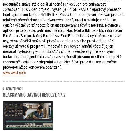
postupně získává stále další užitečné funkce. Jen pro zajímavost:
Zpracování 16K video projektů vyžaduje 64 GB RAM a 48jádrový procesor
Intel s grafickou kartou NVIDIA RTX. Media Composer je certifikován pro řadu
relativně přesně daných hardwarových konfigurací a existuje v několika
edicích včetně verzí nabízejících distribuovaný síťový rendering. Novinek v
aplikaci je celá řada, patří mezi ně například tvorba IMF balíčků, informační
Bin Status Bar pro každý Bin, příkaz Find Bin přístupný nyní přímo z časové
osy, výrazně větší možnosti přizpůsobení pracovního prostředí na bázi
odezvy uživatelů programu, mapování zvukových kanálů včetně jejich
metadat, vylepšený editor titulků Avid Titler s vestavěnými efektovými
funkcemi a inteligentní časová osa s možností přesunu mediálních objektů
vodorovně i svisle bez přepsání stávajících částí projektu, kdy se změny
provedou až po koncovém potvrzení.
www.avid.com
2. červen 2021
Blackmagic DaVinci Resolve 17.2