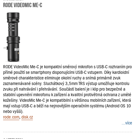
RODE Videomic Me-C
RODE VideoMic Me-C je kompaktní směrový mikrofon s USB-C rozhraním pro
přímé použití se smartphony disponujícími USB-C vstupem. Díky kardioidní
směrové charakteristice eliminuje okolní ruchy a snímá primárně zvuk
zaznamenávané scény. Sluchátkový 3,5mm TRS výstup umožňuje kontrolu
zvuku při nahrávání i přehrávání. Součástí balení je i klip pro bezpečné a
stabilní upevnění mikrofonu k zařízení a kvalitní protivětrná ochrana z umělé
kožešiny. VideoMic Me-C je kompatibilní s většinou mobilních zařízení, která
mají vstup USB-C a běží na nejnovějším operačním systému (Android OS 10
nebo vyšší).
rode.com
,
disk.cz
...více