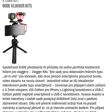
4. leden 2021
RODE Vlogger Kits
Společnost RODE představila tři přírůstky do svého portfolia kreativních
řešení pro vloggery – Vlogger Kits. Tyto sady jsou dokonalým řešením typu
„all in one“ pro kohokoli, kdo chce pomocí smartphonu posunout tvorbu
video obsahu na novou úroveň. Jednotlivé edice se liší obsaženým
mikrofonem podle typu smartphonů – Universal pro připojení všech zařízení
s 3.5mm vstupem, iOS Edition pro iPhony s Lightning konektorem a USB-C
Edition potěší majitelé smartphonů s USB-C konektorem. Vysoce kvalitní a
lehké mikrofony v každé sadě poskytují křišťálově čistý zvuk v jakékoli
záznamové situaci. Díky své přesné směrovosti snižují hluk na pozadí
nahrávky a zachycují přesně to, co je hlavním snímacím bodem. Pro případ