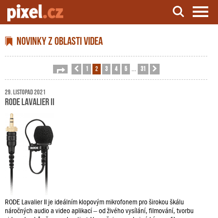
Server o natáčení a zpracování videa
Novinky z oblasti videa
1
2
3
4
5
31
Stránka
Předchozí
2
z
31
Další
…
29. listopad 2021
RODE Lavalier II
RODE Lavalier II je ideálním klopovým mikrofonem pro širokou škálu
náročných audio a video aplikací – od živého vysílání, filmování, tvorbu