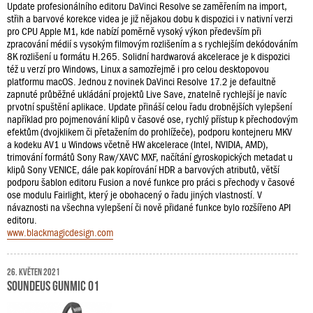
Update profesionálního editoru DaVinci Resolve se zaměřením na import,
střih a barvové korekce videa je již nějakou dobu k dispozici i v nativní verzi
pro CPU Apple M1, kde nabízí poměrně vysoký výkon především při
zpracování médií s vysokým filmovým rozlišením a s rychlejším dekódováním
8K rozlišení u formátu H.265. Solidní hardwarová akcelerace je k dispozici
též u verzí pro Windows, Linux a samozřejmě i pro celou desktopovou
platformu macOS. Jednou z novinek DaVinci Resolve 17.2 je defaultně
zapnuté průběžné ukládání projektů Live Save, znatelně rychlejší je navíc
prvotní spuštění aplikace. Update přináší celou řadu drobnějších vylepšení
například pro pojmenování klipů v časové ose, rychlý přístup k přechodovým
efektům (dvojklikem či přetažením do prohlížeče), podporu kontejneru MKV
a kodeku AV1 u Windows včetně HW akcelerace (Intel, NVIDIA, AMD),
trimování formátů Sony Raw/XAVC MXF, načítání gyroskopických metadat u
klipů Sony VENICE, dále pak kopírování HDR a barvových atributů, větší
podporu šablon editoru Fusion a nové funkce pro práci s přechody v časové
ose modulu Fairlight, který je obohacený o řadu jiných vlastností. V
návaznosti na všechna vylepšení či nově přidané funkce bylo rozšířeno API
editoru.
www.blackmagicdesign.com
26. květen 2021
Soundeus GunMic 01