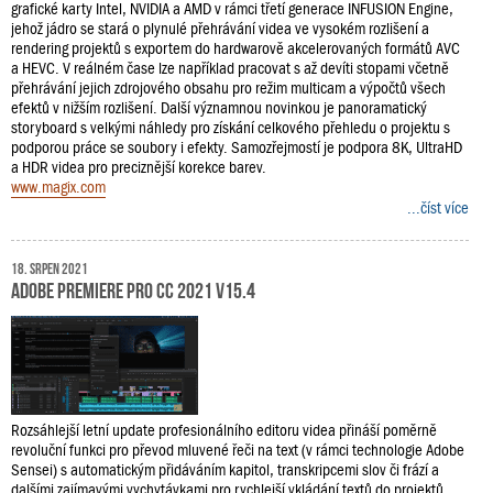
grafické karty Intel, NVIDIA a AMD v rámci třetí generace INFUSION Engine,
jehož jádro se stará o plynulé přehrávání videa ve vysokém rozlišení a
rendering projektů s exportem do hardwarově akcelerovaných formátů AVC
a HEVC. V reálném čase lze například pracovat s až devíti stopami včetně
přehrávání jejich zdrojového obsahu pro režim multicam a výpočtů všech
efektů v nižším rozlišení. Další významnou novinkou je panoramatický
storyboard s velkými náhledy pro získání celkového přehledu o projektu s
podporou práce se soubory i efekty. Samozřejmostí je podpora 8K, UltraHD
a HDR videa pro preciznější korekce barev.
www.magix.com
...číst více
18. srpen 2021
Adobe Premiere Pro CC 2021 v15.4
Rozsáhlejší letní update profesionálního editoru videa přináší poměrně
revoluční funkci pro převod mluvené řeči na text (v rámci technologie Adobe
Sensei) s automatickým přidáváním kapitol, transkripcemi slov či frází a
dalšími zajímavými vychytávkami pro rychlejší vkládání textů do projektů.