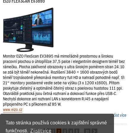
EIZO FlexScan EV3895
Monitor EIZO FlexScan EV3895 má mimořádně prostornou a širokou
pracovní plochou o úhlopříčce 37,5 palce i elegantním designem téměř bez
rámečku. Plocha zakřivené obrazovky s ultra širokým poměrem stran 24:10
se zdá být téměř nekonečná. Rozlišení 3840 × 1600 obrazových bodů
téměř trojnásobně překonává monitory full HD a nahradí pohodlně např. tři
21“ monitory postavené vedle sebe na výšku (3 x 1200 x1600). Přitom
poskytuje zřetelný a optimálně čitelný obraz s pixelovou hustotou 111 ppi.
Obzvláště praktická jsou četná rozhraní a dokovací funkce přes USB-C.
Nechybí dokonce ani rozhraní LAN s konektorem RJ45 a napájení
připojeného PC s příkonem až 85 W.
www.eizo.cz
...číst více
Tato stránka používá cookies k zajištění správné
funkčnosti.
Zjistit více
1
2
3
4
5
31
Stránka
Předchozí
2
z
31
Další
…