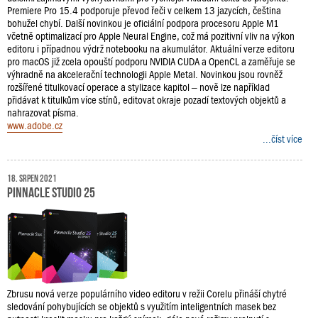
Premiere Pro 15.4 podporuje převod řeči v celkem 13 jazycích, čeština
bohužel chybí. Další novinkou je oficiální podpora procesoru Apple M1
včetně optimalizací pro Apple Neural Engine, což má pozitivní vliv na výkon
editoru i případnou výdrž notebooku na akumulátor. Aktuální verze editoru
pro macOS již zcela opouští podporu NVIDIA CUDA a OpenCL a zaměřuje se
výhradně na akcelerační technologii Apple Metal. Novinkou jsou rovněž
rozšířené titulkovací operace a stylizace kapitol – nově lze například
přidávat k titulkům více stínů, editovat okraje pozadí textových objektů a
nahrazovat písma.
www.adobe.cz
...číst více
18. srpen 2021
Pinnacle Studio 25
Zbrusu nová verze populárního video editoru v režii Corelu přináší chytré
sledování pohybujících se objektů s využitím inteligentních masek bez