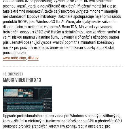
video obsahů až po podcasting. Vyznačuje se velmi nízkým profilem s
plochou kapslí, která je neuvěřitelně diskrétní. Přiložený montážní klip je
také extrémně kompaktní, takže celý mikrofon ukryjete mnohem snadněji
než standardní klopové mikrofony. Dokonale spolupracuje nejenom s řadou
produktů RODE, jako Wireless GO II a AI-Micro, ale s jakýmkoliv zařízením
disponujícím mikrofonním vstupem 3.5mm TRS. Má velmi vyrovnanou
frekvenční odezvu s křišťálově čistým a detailním zvukem ze všech směrů a
velmi nízkou hladinu vlastního šumu. Lavalier II přichází s užitečnou sadou
příslušenství obsahující vysoce kvalitní pop filtr a miniaturní kožešinový
návlek pro použití v exteriéru, barevné identifikační kroužky a praktické
pouzdro na zip.
www.rode.com
,
disk.cz
18. srpen 2021
MAGIX Video Pro X13
Upgrade profesionálního editoru videa pro Windows s bohatými střihovými,
kompozičními a efektovými funkcemi nabízí výkonnou CPU a především GPU
(dokonce pro více grafických karet v HW konfiguraci) a akceleraci pro