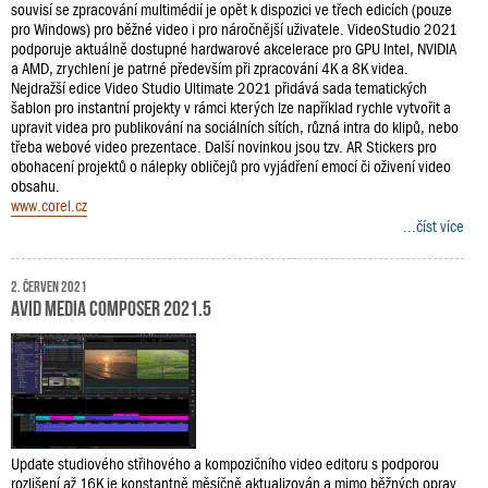
souvisí se zpracování multimédií je opět k dispozici ve třech edicích (pouze
pro Windows) pro běžné video i pro náročnější uživatele. VideoStudio 2021
podporuje aktuálně dostupné hardwarové akcelerace pro GPU Intel, NVIDIA
a AMD, zrychlení je patrné především při zpracování 4K a 8K videa.
Nejdražší edice Video Studio Ultimate 2021 přidává sada tematických
šablon pro instantní projekty v rámci kterých lze například rychle vytvořit a
upravit videa pro publikování na sociálních sítích, různá intra do klipů, nebo
třeba webové video prezentace. Další novinkou jsou tzv. AR Stickers pro
obohacení projektů o nálepky obličejů pro vyjádření emocí či oživení video
obsahu.
www.corel.cz
...číst více
2. červen 2021
Avid Media Composer 2021.5
Update studiového střihového a kompozičního video editoru s podporou
rozlišení až 16K je konstantně měsíčně aktualizován a mimo běžných oprav