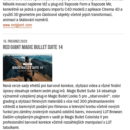
Několik inovací najdeme též u plug-inů Trapcode Form a Trapcode Mir,
konkrétně se jedná o podporu importu C4D modelů z aplikace CInema 4D a
využití 3D geometrie pro částicové objekty včetně jejich transformací,
animací a škálování rozměrů.
www.redgiant.com
16. prosinec 2020
Red Giant Magic Bullet Suite 14
Nová verze sady efektů pro barvové korekce, stylizaci videa a různé finální
úpravy obsahuje celkem sedm plug-inů. Magic Bullet Suite 14 obsahuje
významně vylepšený plug-in Magic Bullet Looks 5 pro „obarvování“, color
grading a stylizaci filmových materiálů s více než 300 přednastaveními
vzhledů a barevných podání pro filmovou a televizní tvorbu včetně nových
funkcí pro záměny zvolených rozsahů odstínů barev, inovovaný LUT Browser.
Dalším vylepšeným pluginem v sadě je Magic Bullet Colorista V pro
profesionální barvové korekce včetně rozsáhlejších manipulací s LUT
tabulkami.