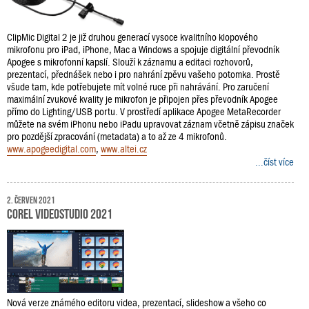
ClipMic Digital 2 je již druhou generací vysoce kvalitního klopového
mikrofonu pro iPad, iPhone, Mac a Windows a spojuje digitální převodník
Apogee s mikrofonní kapslí. Slouží k záznamu a editaci rozhovorů,
prezentací, přednášek nebo i pro nahrání zpěvu vašeho potomka. Prostě
všude tam, kde potřebujete mít volné ruce při nahrávání. Pro zaručení
maximální zvukové kvality je mikrofon je připojen přes převodník Apogee
přímo do Lighting/USB portu. V prostředí aplikace Apogee MetaRecorder
můžete na svém iPhonu nebo iPadu upravovat záznam včetně zápisu značek
pro pozdější zpracování (metadata) a to až ze 4 mikrofonů.
www.apogeedigital.com
,
www.altei.cz
...číst více
2. červen 2021
Corel VideoStudio 2021
Nová verze známého editoru videa, prezentací, slideshow a všeho co