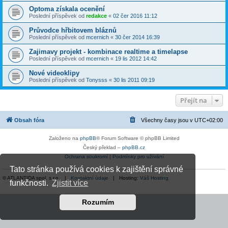
Optoma získala ocenění
Poslední příspěvek od
redakce
«
02 čer 2016 11:12
Průvodce hřbitovem bláznů
Poslední příspěvek od
mcernich
«
30 čer 2014 16:39
Zajimavy projekt - kombinace realtime a timelapse
Poslední příspěvek od
mcernich
«
19 lis 2012 14:42
Nové videoklipy
Poslední příspěvek od
Tonysss
«
30 lis 2011 09:19
Přejít na
Obsah fóra
Všechny časy jsou v
UTC+02:00
Založeno na
phpBB
® Forum Software © phpBB Limited
Český překlad –
phpBB.cz
Ochrana soukromí
|
Podmínky pro užívání
Tato stránka používá cookies k zajištění správné
© ATLANTIDA spol. s r.o. |
Kontaktní údaje
| Hosting:
Váš Hosting
funkčnosti.
Zjistit více
Rozumím