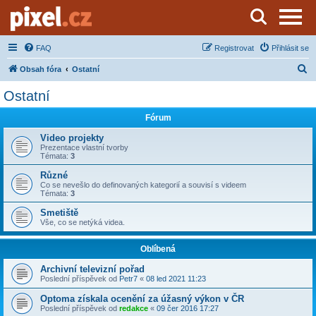
Server o natáčení a zpracování videa
FAQ
Registrovat
Přihlásit se
H
Obsah fóra
Ostatní
l
Ostatní
e
Fórum
d
a
Video projekty
Prezentace vlastní tvorby
t
Témata:
3
Různé
Co se nevešlo do definovaných kategorií a souvisí s videem
Témata:
3
Smetiště
Vše, co se netýká videa.
Oblíbená
Archivní televizní pořad
Poslední příspěvek od
Petr7
«
08 led 2021 11:23
Optoma získala ocenění za úžasný výkon v ČR
Poslední příspěvek od
redakce
«
09 čer 2016 17:27