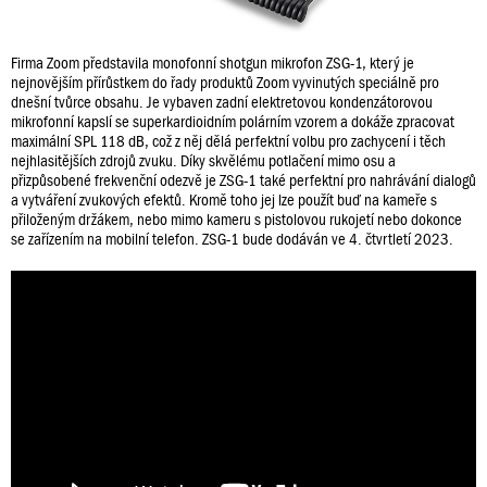
Firma Zoom představila monofonní shotgun mikrofon ZSG-1, který je
nejnovějším přírůstkem do řady produktů Zoom vyvinutých speciálně pro
dnešní tvůrce obsahu. Je vybaven zadní elektretovou kondenzátorovou
mikrofonní kapslí se superkardioidním polárním vzorem a dokáže zpracovat
maximální SPL 118 dB, což z něj dělá perfektní volbu pro zachycení i těch
nejhlasitějších zdrojů zvuku. Díky skvělému potlačení mimo osu a
přizpůsobené frekvenční odezvě je ZSG-1 také perfektní pro nahrávání dialogů
a vytváření zvukových efektů. Kromě toho jej lze použít buď na kameře s
přiloženým držákem, nebo mimo kameru s pistolovou rukojetí nebo dokonce
se zařízením na mobilní telefon. ZSG-1 bude dodáván ve 4. čtvrtletí 2023.