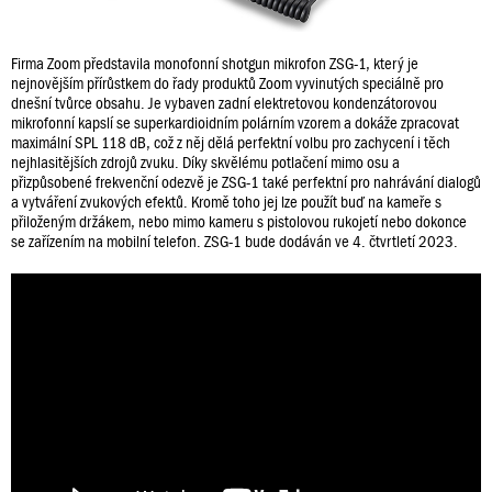
Firma Zoom představila monofonní shotgun mikrofon ZSG-1, který je
nejnovějším přírůstkem do řady produktů Zoom vyvinutých speciálně pro
dnešní tvůrce obsahu. Je vybaven zadní elektretovou kondenzátorovou
mikrofonní kapslí se superkardioidním polárním vzorem a dokáže zpracovat
maximální SPL 118 dB, což z něj dělá perfektní volbu pro zachycení i těch
nejhlasitějších zdrojů zvuku. Díky skvělému potlačení mimo osu a
přizpůsobené frekvenční odezvě je ZSG-1 také perfektní pro nahrávání dialogů
a vytváření zvukových efektů. Kromě toho jej lze použít buď na kameře s
přiloženým držákem, nebo mimo kameru s pistolovou rukojetí nebo dokonce
se zařízením na mobilní telefon. ZSG-1 bude dodáván ve 4. čtvrtletí 2023.