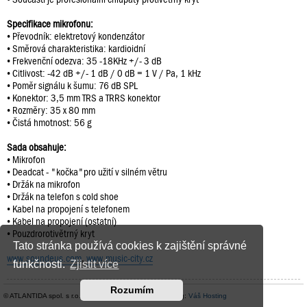
Specifikace mikrofonu:
• Převodník: elektretový kondenzátor
• Směrová charakteristika: kardioidní
• Frekvenční odezva: 35 -18KHz +/- 3 dB
• Citlivost: -42 dB +/- 1 dB / 0 dB = 1 V / Pa, 1 kHz
• Poměr signálu k šumu: 76 dB SPL
• Konektor: 3,5 mm TRS a TRRS konektor
• Rozměry: 35 x 80 mm
• Čistá hmotnost: 56 g
Sada obsahuje:
• Mikrofon
• Deadcat - "kočka"pro užití v silném větru
• Držák na mikrofon
• Držák na telefon s cold shoe
• Kabel na propojení s telefonem
• Kabel na propojení (ostatní)
• Pouzdrorotivětrný kryt
Tato stránka používá cookies k zajištění správné
www.soundeus.com
,
www.music-city.cz
funkčnosti.
Zjistit více
Rozumím
© ATLANTIDA spol. s r.o. |
Kontaktní údaje
| Hosting:
Váš Hosting