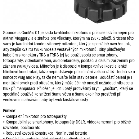
Soundeus GunMic 01 je sada kvalitního mikrofonu s příslušenstvím nejen pro
aktivní vloggery, ale zkrátka pro všechny, kterým na zvuku záleží. Srdcem této
sady je kardioidní kondenzátorový mikrofon, který je speciálně navržen tak,
aby zlepšil kvalitu zvuku videa z vestavěných mikrofonů. Díky přiloženým
kabelům s konektory TRS a TRRS jej lze použít spolu se smartphony,
fotoaparáty, videokamerami, audiorekordéry, počítači a dalšími zařízeními pro
záznam zvuku/videa. Mikrofon je k dispozici v kompaktní velikosti a lehké
hliníkové konstrukci, takže nepředstavuje při snímání velkou zátěž. Jedná se o
koncept Plug and Play, takže nemusíte řešit stav baterie. Součástí balení je i
montážní prvek proti otřesům, který může účinně omezit nežádoucí vibrace a
hluk při manipulaci. Přiložen je i chlupatý protivětrný kryt – „kočka“, který se
speciálně používá ke snížení šumu větru a šumu okolního prostředí při
venkovním nahrávání, aby byl zvuk křišťálově čistý.
Funkce:
• Kompaktní mikrofon pro fotoaparáty
• Kompatibilní se smartphony, fotoaparáty DSLR, videokamerami pro běžné
uživatele, počítači atd.
• Robustní kovová konstrukce. Není nutná baterie
• Součástí je profesionální chlupatý protivětrný kryt