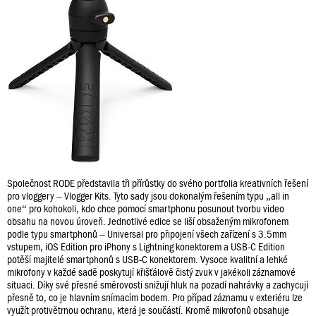
Společnost RODE představila tři přírůstky do svého portfolia kreativních řešení
pro vloggery – Vlogger Kits. Tyto sady jsou dokonalým řešením typu „all in
one“ pro kohokoli, kdo chce pomocí smartphonu posunout tvorbu video
obsahu na novou úroveň. Jednotlivé edice se liší obsaženým mikrofonem
podle typu smartphonů – Universal pro připojení všech zařízení s 3.5mm
vstupem, iOS Edition pro iPhony s Lightning konektorem a USB-C Edition
potěší majitelé smartphonů s USB-C konektorem. Vysoce kvalitní a lehké
mikrofony v každé sadě poskytují křišťálově čistý zvuk v jakékoli záznamové
situaci. Díky své přesné směrovosti snižují hluk na pozadí nahrávky a zachycují
přesně to, co je hlavním snímacím bodem. Pro případ záznamu v exteriéru lze
využít protivětrnou ochranu, která je součástí. Kromě mikrofonů obsahuje