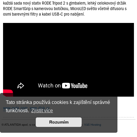
každá sada nový stativ RODE Tripod 2 s gimbalem, lehký celokovový držák
RODE SmartGrip s kamerovou botičkou, MicroLED světlo včetně difusoru s
osmi barevnými filtry a kabel USB-C pro nabíjení.
Tato stránka používá cookies k zajištění správné
www.rode.com
,
www.disk.cz
funkčnosti.
Zjistit více
Rozumím
© ATLANTIDA spol. s r.o. |
Kontaktní údaje
| Hosting:
Váš Hosting