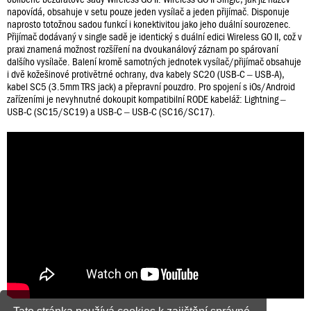
napovídá, obsahuje v setu pouze jeden vysílač a jeden přijímač. Disponuje
naprosto totožnou sadou funkcí i konektivitou jako jeho duální sourozenec.
Přijímač dodávaný v single sadě je identický s duální edici Wireless GO II, což v
praxi znamená možnost rozšíření na dvoukanálový záznam po spárovaní
dalšího vysílače. Balení kromě samotných jednotek vysílač/přijímač obsahuje
i dvě kožešinové protivětrné ochrany, dva kabely SC20 (USB-C – USB-A),
kabel SC5 (3.5mm TRS jack) a přepravní pouzdro. Pro spojení s iOs/Android
zařízeními je nevyhnutné dokoupit kompatibilní RODE kabeláž: Lightning –
USB-C (SC15/SC19) a USB-C – USB-C (SC16/SC17).