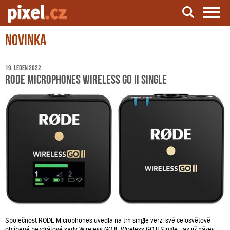
Novinka
Server o natáčení a zpracování videa
19. leden 2022
RODE Microphones Wireless GO II Single
Společnost RODE Microphones uvedla na trh single verzi své celosvětově
oblíbené bezdrátové sady Wireless GO II. Wireless GO II Single, jak již název