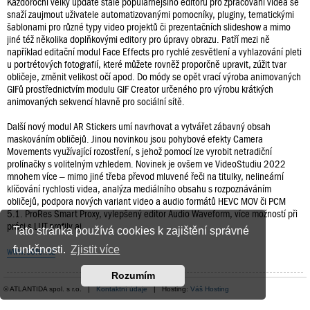
Každoroční velký update stále populárnějšího editoru pro zpracování videa se
snaží zaujmout uživatele automatizovanými pomocníky, pluginy, tematickými
šablonami pro různé typy video projektů či prezentačních slideshow a mimo
jiné též několika doplňkovými editory pro úpravy obrazu. Patří mezi ně
například editační modul Face Effects pro rychlé zesvětlení a vyhlazování pleti
u portrétových fotografií, které můžete rovněž proporčně upravit, zúžit tvar
obličeje, změnit velikost očí apod. Do módy se opět vrací výroba animovaných
GIFů prostřednictvím modulu GIF Creator určeného pro výrobu krátkých
animovaných sekvencí hlavně pro sociální sítě.
Další nový modul AR Stickers umí navrhovat a vytvářet zábavný obsah
maskováním obličejů. Jinou novinkou jsou pohybové efekty Camera
Movements využívající rozostření, s jehož pomocí lze vyrobit netradiční
prolínačky s volitelným vzhledem. Novinek je ovšem ve VideoStudiu 2022
mnohem více – mimo jiné třeba převod mluvené řeči na titulky, nelineární
klíčování rychlosti videa, analýza mediálního obsahu s rozpoznáváním
obličejů, podpora nových variant video a audio formátů HEVC MOV či PCM
5.1. ProRes Smart Proxy, vylepšený editor Audio Waveform, více možností při
práci s LUT profily aj.
Tato stránka používá cookies k zajištění správné
funkčnosti.
Zjistit více
www.corel.cz
Rozumím
© ATLANTIDA spol. s r.o. |
Kontaktní údaje
| Hosting:
Váš Hosting