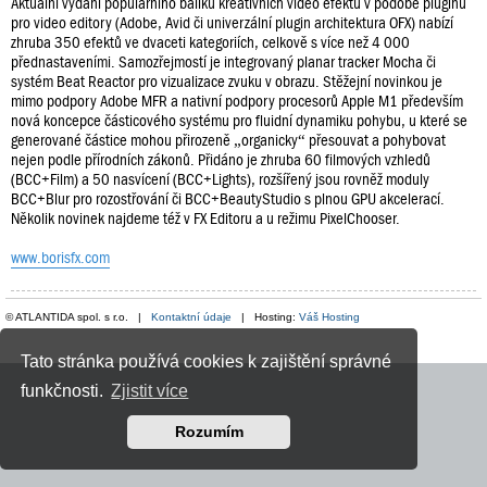
Aktuální vydání populárního balíku kreativních video efektů v podobě pluginů
pro video editory (Adobe, Avid či univerzální plugin architektura OFX) nabízí
zhruba 350 efektů ve dvaceti kategoriích, celkově s více než 4 000
přednastaveními. Samozřejmostí je integrovaný planar tracker Mocha či
systém Beat Reactor pro vizualizace zvuku v obrazu. Stěžejní novinkou je
mimo podpory Adobe MFR a nativní podpory procesorů Apple M1 především
nová koncepce částicového systému pro fluidní dynamiku pohybu, u které se
generované částice mohou přirozeně „organicky“ přesouvat a pohybovat
nejen podle přírodních zákonů. Přidáno je zhruba 60 filmových vzhledů
(BCC+Film) a 50 nasvícení (BCC+Lights), rozšířený jsou rovněž moduly
BCC+Blur pro rozostřování či BCC+BeautyStudio s plnou GPU akcelerací.
Několik novinek najdeme též v FX Editoru a u režimu PixelChooser.
www.borisfx.com
© ATLANTIDA spol. s r.o. |
Kontaktní údaje
| Hosting:
Váš Hosting
Tato stránka používá cookies k zajištění správné
funkčnosti.
Zjistit více
Rozumím