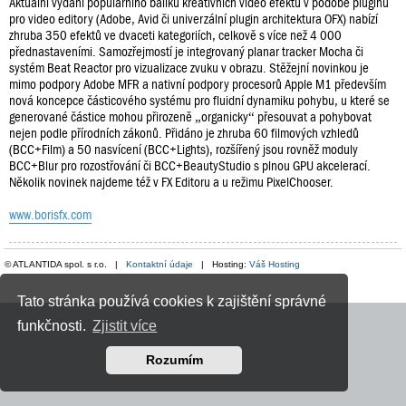
Aktuální vydání populárního balíku kreativních video efektů v podobě pluginů
pro video editory (Adobe, Avid či univerzální plugin architektura OFX) nabízí
zhruba 350 efektů ve dvaceti kategoriích, celkově s více než 4 000
přednastaveními. Samozřejmostí je integrovaný planar tracker Mocha či
systém Beat Reactor pro vizualizace zvuku v obrazu. Stěžejní novinkou je
mimo podpory Adobe MFR a nativní podpory procesorů Apple M1 především
nová koncepce částicového systému pro fluidní dynamiku pohybu, u které se
generované částice mohou přirozeně „organicky“ přesouvat a pohybovat
nejen podle přírodních zákonů. Přidáno je zhruba 60 filmových vzhledů
(BCC+Film) a 50 nasvícení (BCC+Lights), rozšířený jsou rovněž moduly
BCC+Blur pro rozostřování či BCC+BeautyStudio s plnou GPU akcelerací.
Několik novinek najdeme též v FX Editoru a u režimu PixelChooser.
www.borisfx.com
© ATLANTIDA spol. s r.o. |
Kontaktní údaje
| Hosting:
Váš Hosting
Tato stránka používá cookies k zajištění správné
funkčnosti.
Zjistit více
Rozumím