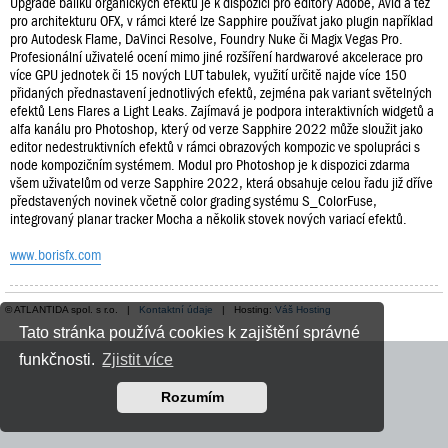
Upgrade balíku organických efektů je k dispozici pro editory Adobe, Avid a též
pro architekturu OFX, v rámci které lze Sapphire používat jako plugin například
pro Autodesk Flame, DaVinci Resolve, Foundry Nuke či Magix Vegas Pro.
Profesionální uživatelé ocení mimo jiné rozšíření hardwarové akcelerace pro
více GPU jednotek či 15 nových LUT tabulek, využití určitě najde více 150
přidaných přednastavení jednotlivých efektů, zejména pak variant světelných
efektů Lens Flares a Light Leaks. Zajímavá je podpora interaktivních widgetů a
alfa kanálu pro Photoshop, který od verze Sapphire 2022 může sloužit jako
editor nedestruktivních efektů v rámci obrazových kompozic ve spolupráci s
node kompozičním systémem. Modul pro Photoshop je k dispozici zdarma
všem uživatelům od verze Sapphire 2022, která obsahuje celou řadu již dříve
představených novinek včetně color grading systému S_ColorFuse,
integrovaný planar tracker Mocha a několik stovek nových variací efektů.
www.borisfx.com
© ATLANTIDA spol. s r.o. |
Kontaktní údaje
| Hosting:
Váš Hosting
Tato stránka používá cookies k zajištění správné
funkčnosti.
Zjistit více
Rozumím