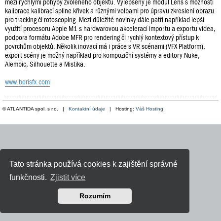
mezi rychlými pohyby zvoleného objektu. Vylepšený je modul Lens s možností
kalibrace kalibrací spline křivek a různými volbami pro úpravu zkreslení obrazu
pro tracking či rotoscoping. Mezi důležité novinky dále patří například lepší
využití procesoru Apple M1 s hardwarovou akcelerací importu a exportu videa,
podpora formátu Adobe MFR pro rendering či rychlý kontextový přístup k
povrchům objektů. Několik inovací má i práce s VR scénami (VFX Platform),
export scény je možný například pro kompoziční systémy a editory Nuke,
Alembic, Silhouette a Mistika.
www.borisfx.com
© ATLANTIDA spol. s r.o. |
Kontaktní údaje
| Hosting:
Váš Hosting
Tato stránka používá cookies k zajištění správné
funkčnosti.
Zjistit více
Rozumím