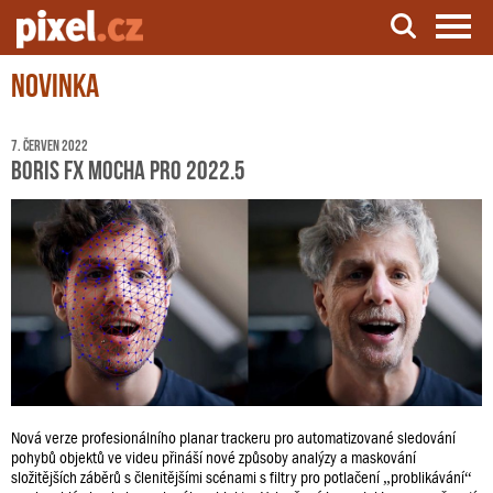
Novinka
Server o natáčení a zpracování videa
7. červen 2022
Boris FX Mocha Pro 2022.5
Nová verze profesionálního planar trackeru pro automatizované sledování
pohybů objektů ve videu přináší nové způsoby analýzy a maskování
složitějších záběrů s členitějšími scénami s filtry pro potlačení „problikávání“