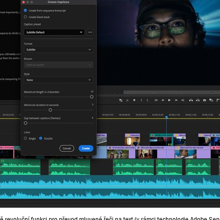
ně revoluční funkci pro převod mluvené řeči na text (v rámci technologie Adobe Se