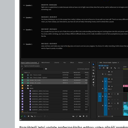
Rozsáhlejší letní update profesionálního editoru videa přináší poměr