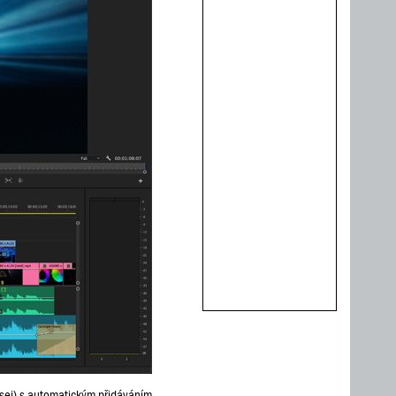
nsei) s automatickým přidáváním