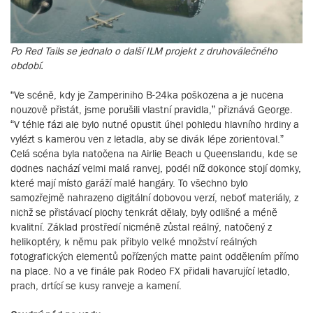
Po Red Tails se jednalo o další ILM projekt z druhoválečného
období.
“Ve scéně, kdy je Zamperiniho B-24ka poškozena a je nucena
nouzově přistát, jsme porušili vlastní pravidla,” přiznává George.
“V téhle fázi ale bylo nutné opustit úhel pohledu hlavního hrdiny a
vylézt s kamerou ven z letadla, aby se divák lépe zorientoval.”
Celá scéna byla natočena na Airlie Beach u Queenslandu, kde se
dodnes nachází velmi malá ranvej, podél níž dokonce stojí domky,
které mají místo garáží malé hangáry. To všechno bylo
samozřejmě nahrazeno digitální dobovou verzí, neboť materiály, z
nichž se přistávací plochy tenkrát dělaly, byly odlišné a méně
kvalitní. Základ prostředí nicméně zůstal reálný, natočený z
helikoptéry, k němu pak přibylo velké množství reálných
fotografických elementů pořízených matte paint oddělením přímo
na place. No a ve finále pak Rodeo FX přidali havarující letadlo,
prach, drtící se kusy ranveje a kamení.