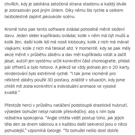
chvílích, kdy je zabírána zatočená strana stadionu a každý divák
je zobrazován pod jiným úhlem. Díky němu šlo rychle a celkem
bezbolestně zaplnit jakoukoliv scénu.
Kromě toho pak tento software zvládal pohodlně měnit složení
davu. Jeden slider kupříkladu ovládal, kolik v něm má být mužů a
kolik žen, další kolik lidí má nosit klobouky, kolik z nich má mávat
vlajkami, kolik z nich má tleskat atd. V momentě, kdy se pak měly
akce měnit v průběhu záběru a dav měl kupříkladu vstát a začít
jásat, autoři jen systému určili konkrétní část choreografie, přidali
pár offsetů a bylo hotovo. A jelikož se vždy jednalo jen o 2D karty,
renderování bylo extrémně rychlé. “I tak jsme nicméně pro
některé záběry použili 3D postavy, zvláště v situacích, kdy jsme
chtěli mít zcela konkrétní a individuální animace ve vysoké
kvalitě.”
Přestože herci v průběhu natáčení podstoupili drastické hubnutí,
výsledek bohužel nebyl natolik přesvědčivý, aby s ním byla
režisérka spokojena. “Angie chtěla vidět postup toho, jak jejich
těla den za dnem slábnou a s každou další sekvencí jsou o něco
pohublejší,” vzpomíná George. “To bohužel nešlo dost dobře