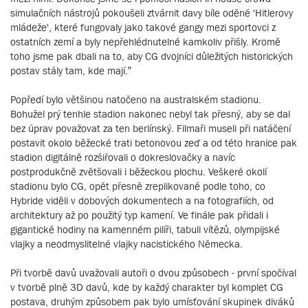
simulačních nástrojů pokoušeli ztvárnit davy bíle oděné 'Hitlerovy
mládeže', které fungovaly jako takové gangy mezi sportovci z
ostatních zemí a byly nepřehlédnutelné kamkoliv přišly. Kromě
toho jsme pak dbali na to, aby CG dvojníci důležitých historických
postav stály tam, kde mají.”
Popředí bylo většinou natočeno na australském stadionu.
Bohužel prý tenhle stadion nakonec nebyl tak přesný, aby se dal
bez úprav považovat za ten berlínský. Filmaři museli při natáčení
postavit okolo běžecké trati betonovou zeď a od této hranice pak
stadion digitálně rozšiřovali o dokreslovačky a navíc
postprodukčně zvětšovali i běžeckou plochu. Veškeré okolí
stadionu bylo CG, opět přesně zreplikované podle toho, co
Hybride viděli v dobových dokumentech a na fotografiích, od
architektury až po použitý typ kamení. Ve finále pak přidali i
gigantické hodiny na kamenném pilíři, tabuli vítězů, olympijské
vlajky a neodmyslitelné vlajky nacistického Německa.
Při tvorbě davů uvažovali autoři o dvou způsobech - první spočíval
v tvorbě plně 3D davů, kde by každý charakter byl komplet CG
postava, druhým způsobem pak bylo umísťování skupinek diváků