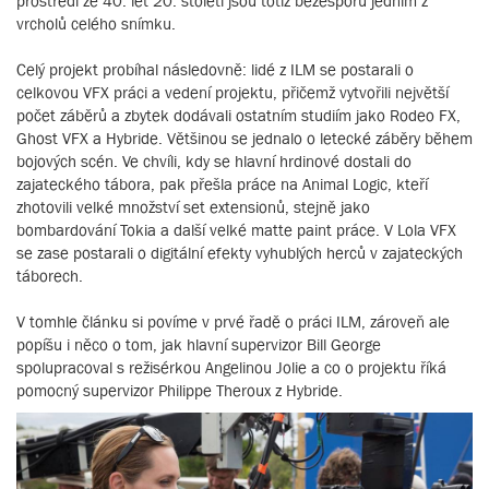
prostředí ze 40. let 20. století jsou totiž bezesporu jedním z
vrcholů celého snímku.
Celý projekt probíhal následovně: lidé z ILM se postarali o
celkovou VFX práci a vedení projektu, přičemž vytvořili největší
počet záběrů a zbytek dodávali ostatním studiím jako Rodeo FX,
Ghost VFX a Hybride. Většinou se jednalo o letecké záběry během
bojových scén. Ve chvíli, kdy se hlavní hrdinové dostali do
zajateckého tábora, pak přešla práce na Animal Logic, kteří
zhotovili velké množství set extensionů, stejně jako
bombardování Tokia a další velké matte paint práce. V Lola VFX
se zase postarali o digitální efekty vyhublých herců v zajateckých
táborech.
V tomhle článku si povíme v prvé řadě o práci ILM, zároveň ale
popíšu i něco o tom, jak hlavní supervizor Bill George
spolupracoval s režisérkou Angelinou Jolie a co o projektu říká
pomocný supervizor Philippe Theroux z Hybride.