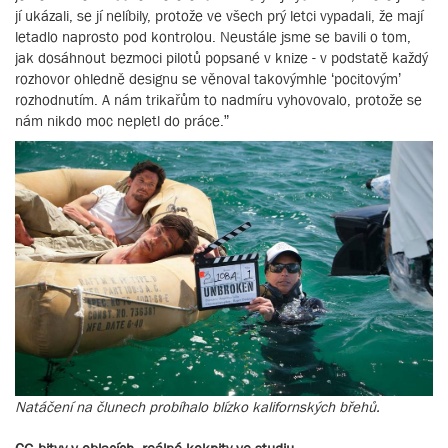
jí ukázali, se jí nelíbily, protože ve všech prý letci vypadali, že mají
letadlo naprosto pod kontrolou. Neustále jsme se bavili o tom,
jak dosáhnout bezmoci pilotů popsané v knize - v podstatě každý
rozhovor ohledně designu se věnoval takovýmhle ‘pocitovým’
rozhodnutím. A nám trikařům to nadmíru vyhovovalo, protože se
nám nikdo moc nepletl do práce.”
Natáčení na člunech probíhalo blízko kalifornských břehů.