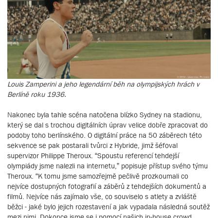
Louis Zamperini a jeho legendární běh na olympijských hrách v
Berlíně roku 1936.
Nakonec byla tahle scéna natočena blízko Sydney na stadionu,
který se dal s trochou digitálních úprav velice dobře zpracovat do
podoby toho berlínského. O digitální práce na 50 záběrech této
sekvence se pak postarali tvůrci z Hybride, jimž šéfoval
supervizor Philippe Theroux. “Spoustu referencí tehdejší
olympiády jsme nalezli na internetu,” popisuje přístup svého týmu
Theroux. “K tomu jsme samozřejmě pečlivě prozkoumali co
nejvíce dostupných fotografií a záběrů z tehdejších dokumentů a
filmů. Nejvíce nás zajímalo vše, co souviselo s atlety a zvláště
běžci - jaké bylo jejich rozestavení a jak vypadala následná soutěž
mezi nimi. Dokonce jsme se i pomocí našich in-house crowd