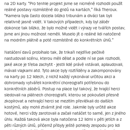
na 2D karty. “Pro tenhle projekt jsme se nicméně rozhodli použít
reálné postavy rozmístěné do gridů na kartách,” říká Theroux.
“Kamera byla často docela blízko tribunám a diváci tak byli
relativně jasně vidět. V takových případech, kdy byl záběr
dokonce tak blízko, že bylo možné vidět i výrazy ve tvářích postav,
jsme ani jinou možnost neměli. Muselo jít o reálné lidi natočené
na modrém plátně a poté rozmístěné do konkrétních úhlů.”
Natáčení davů probíhalo tak, že trikaři nejdříve pečlivě
nastudovali scénu, kterou měli dělat a podle ní se pak rozhodli,
jaké akce je třeba zachytit - jestli lidé právě vstávali, aplaudovali,
mávali vlajkami atd. Tyto akce byly roztříděny a zakomponovány
na karty po 12 lidech, z nichž každý vykonával určitou akci a
dohromady vytvářeli konkrétní choreografii potřebnou do
konkrétních záběrů. Postup na place byl takový, že hrající herci
sledovali na plátnech choreografii, kterou se pokoušeli přesně
zkopírovat a nehrající herci se mezitím převlékali do dalších
kostýmů, aby mohli ztvárnit jiné role. Jakmile byly určité akce
hotové, herci vždy zarotovali a začali natáčet to samé, jen z jiného
úhlu. Každá taková akce byla natočena 12 lidmi v pěti jetích a z
pěti různých úhlů, přičemž přibyly ještě pohledy zespodu pro lidi