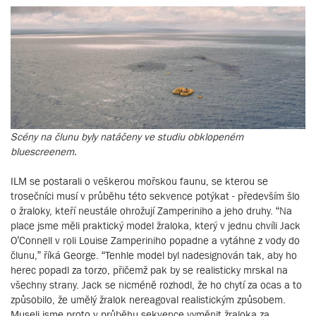
Scény na člunu byly natáčeny ve studiu obklopeném
bluescreenem.
ILM se postarali o veškerou mořskou faunu, se kterou se
trosečníci musí v průběhu této sekvence potýkat - především šlo
o žraloky, kteří neustále ohrožují Zamperiniho a jeho druhy. “Na
place jsme měli praktický model žraloka, který v jednu chvíli Jack
O’Connell v roli Louise Zamperiniho popadne a vytáhne z vody do
člunu,” říká George. “Tenhle model byl nadesignován tak, aby ho
herec popadl za torzo, přičemž pak by se realisticky mrskal na
všechny strany. Jack se nicméně rozhodl, že ho chytí za ocas a to
způsobilo, že umělý žralok nereagoval realistickým způsobem.
Museli jsme proto v průběhu sekvence vyměnit žraloka za