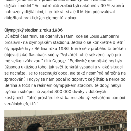
digitální model.” Animatroničtí žraloci byli nakonec v 90 % záběrů
nahrazeny digitálními, i tentokrát si ale ILM tým pochvaloval
důležitost praktických elementů z placu.
Olympijský stadion z roku 1936
Důležitá část filmu se odehrává i tam, kde se Louis Zamperini
proslavil - na olympijském stadionu. Jednalo se konkrétně o letní
olympijské hry z Berlína roku 1936, které se v průběhu Unbroken
objevují jako flashback scény. “Vytvářet tuhle sekvenci bylo pro
mě velkou zábavou,” říká George. “Berlínské olympijské hry byly
úžasnou ukázkou toho, jak svět tenkrát vypadal a v jaké situaci
se nacházel. Je to fascinující doba, ale také nesmírně náročná na
zpracování. I kdyby se nám podařilo dopravit celý štáb a herce do
Berlína a točit na reálném olympijském stadionu té doby, nebyli
bychom schopni ho zaplnit 300 000 diváky v dobových
kostýmech. Tohle prostředí zkrátka muselo být vytvořeno pomocí
vizuálních efektů.”