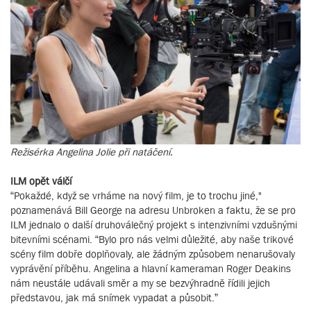
Režisérka Angelina Jolie při natáčení.
ILM opět válčí
“Pokaždé, když se vrháme na nový film, je to trochu jiné,"
poznamenává Bill George na adresu Unbroken a faktu, že se pro
ILM jednalo o další druhoválečný projekt s intenzivními vzdušnými
bitevními scénami. “Bylo pro nás velmi důležité, aby naše trikové
scény film dobře doplňovaly, ale žádným způsobem nenarušovaly
vyprávění příběhu. Angelina a hlavní kameraman Roger Deakins
nám neustále udávali směr a my se bezvýhradně řídili jejich
představou, jak má snímek vypadat a působit.”