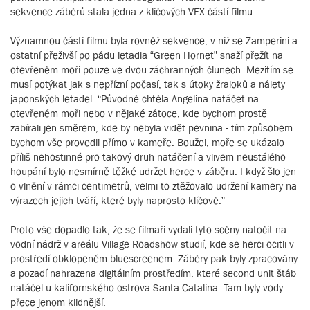
sekvence záběrů stala jedna z klíčových VFX částí filmu.
Významnou částí filmu byla rovněž sekvence, v níž se Zamperini a
ostatní přeživší po pádu letadla “Green Hornet” snaží přežít na
otevřeném moři pouze ve dvou záchranných člunech. Mezitím se
musí potýkat jak s nepřízní počasí, tak s útoky žraloků a nálety
japonských letadel. “Původně chtěla Angelina natáčet na
otevřeném moři nebo v nějaké zátoce, kde bychom prostě
zabírali jen směrem, kde by nebyla vidět pevnina - tím způsobem
bychom vše provedli přímo v kameře. Boužel, moře se ukázalo
příliš nehostinné pro takový druh natáčení a vlivem neustálého
houpání bylo nesmírně těžké udržet herce v záběru. I když šlo jen
o vlnění v rámci centimetrů, velmi to ztěžovalo udržení kamery na
výrazech jejich tváří, které byly naprosto klíčové.”
Proto vše dopadlo tak, že se filmaři vydali tyto scény natočit na
vodní nádrž v areálu Village Roadshow studií, kde se herci ocitli v
prostředí obklopeném bluescreenem. Záběry pak byly zpracovány
a pozadí nahrazena digitálním prostředím, které second unit štáb
natáčel u kalifornského ostrova Santa Catalina. Tam byly vody
přece jenom klidnější.