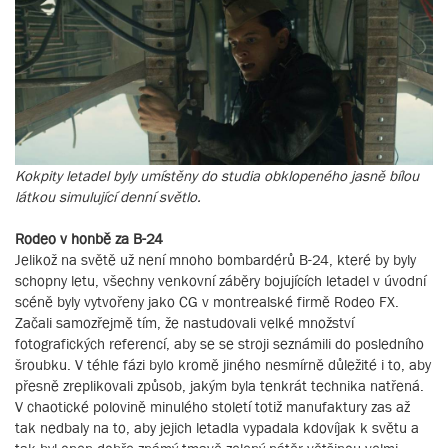
Kokpity letadel byly umístěny do studia obklopeného jasně bílou
látkou simulující denní světlo.
Rodeo v honbě za B-24
Jelikož na světě už není mnoho bombardérů B-24, které by byly
schopny letu, všechny venkovní záběry bojujících letadel v úvodní
scéně byly vytvořeny jako CG v montrealské firmě Rodeo FX.
Začali samozřejmě tím, že nastudovali velké množství
fotografických referencí, aby se se stroji seznámili do posledního
šroubku. V téhle fázi bylo kromě jiného nesmírně důležité i to, aby
přesně zreplikovali způsob, jakým byla tenkrát technika natřená.
V chaotické polovině minulého století totiž manufaktury zas až
tak nedbaly na to, aby jejich letadla vypadala kdovíjak k světu a