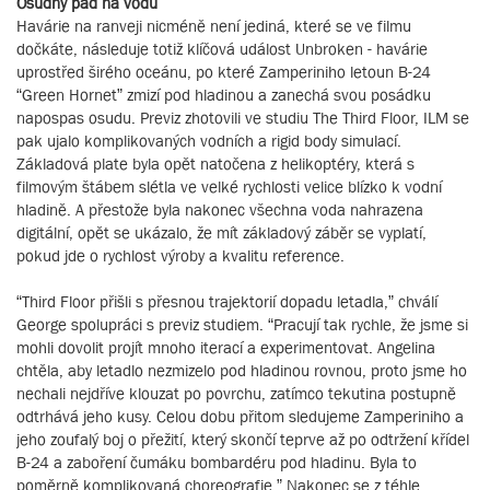
Osudný pád na vodu
Havárie na ranveji nicméně není jediná, které se ve filmu
dočkáte, následuje totiž klíčová událost Unbroken - havárie
uprostřed širého oceánu, po které Zamperiniho letoun B-24
“Green Hornet” zmizí pod hladinou a zanechá svou posádku
napospas osudu. Previz zhotovili ve studiu The Third Floor, ILM se
pak ujalo komplikovaných vodních a rigid body simulací.
Základová plate byla opět natočena z helikoptéry, která s
filmovým štábem slétla ve velké rychlosti velice blízko k vodní
hladině. A přestože byla nakonec všechna voda nahrazena
digitální, opět se ukázalo, že mít základový záběr se vyplatí,
pokud jde o rychlost výroby a kvalitu reference.
“Third Floor přišli s přesnou trajektorií dopadu letadla,” chválí
George spolupráci s previz studiem. “Pracují tak rychle, že jsme si
mohli dovolit projít mnoho iterací a experimentovat. Angelina
chtěla, aby letadlo nezmizelo pod hladinou rovnou, proto jsme ho
nechali nejdříve klouzat po povrchu, zatímco tekutina postupně
odtrhává jeho kusy. Celou dobu přitom sledujeme Zamperiniho a
jeho zoufalý boj o přežití, který skončí teprve až po odtržení křídel
B-24 a zaboření čumáku bombardéru pod hladinu. Byla to
poměrně komplikovaná choreografie.” Nakonec se z téhle