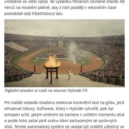
umístěné ve větší výšce. Ve výsledku filmařům nicméně stačilo 48
herců na modrém plátně, aby z nich později v rekordním čase
poskládali celý třísettisícový dav.
Digitální stadion si vzali na starost Hybride FX.
Pro každé sedadlo stadionu existoval konkrétní bod na gridu, jenž
simuloval tribuny. Software, který v Hybride vytvořili, pak byl
schopen určit, jakým směrem se kamera v určitém momentu dívá
a podle toho začal plnit scénu lidmi zachycenými ze správných
úhlů. Tenhle automatický systém se ukázal být zvláště užitečný ve