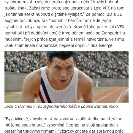
synchronizovat u všech herců najednou, neboť každý hubnul
trošku jinak. Začali jsme proto spolupracovat s Lola VFX na tom,
jak tenhle efekt hubnutí digitálně vylepšit.” Za pomoci 2D a 3D
augmentací obrazu tak “pomohli” hercům tam, kde jejich
vyhublost nebyla úplně přesvědčivá. Kromě toho pak v Lola VFX
pomáhali i při dodávání umělé krve během scén se Zamperiniho
mučením. “Jejich práce byla jemná a téměř neviditelná, ve filmu
však znamenala dramatické zlepšení dojmu,” říká George.
Jack O'Connell v roli legendárního běžce Louise Zamperiniho.
“Bylo klíčové, abychom už na začátku zvolili studia, na která se
můžeme spolehnout,” vzpomíná George na svoji spolupráci s
ostatními trikovými firmami. “Vždycky chcete dát správnou práci