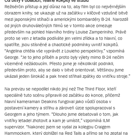
CG bitvy v oblacích, reálné kokpity ve studiu
Režisérčin přístup a její důraz na to, aby film byl co nejvěrnějším
obrazem knihy, se ukazuje už na začátku v klíčové vzdušné bitvě
mezi japonskými stíhači a americkými bombardéry B-24. Narozdíl
od jiných druhoválečných filmů se v tomto akce omezuje
především na pohled hlavního hrdiny Louise Zamperiniho. Právě
proto se ven z letadla podíváte jen velmi zřídka a to hlavní, co
spatříte, jsou stísněné a chaotické podmínky uvnitř kokpitů.
“Angelina chtěla vše vyprávět z Louieho perspektivy,” vzpomíná
George. “Je to jeho příběh a proto byly výlety mimo B-24 nečím
víceméně nežádoucím. Přesto jsme je několikrát podnikli,
především proto, aby se dalo v bitvě orientovat. Většinou jsme
ukázali jeden širokáč a pak hned střihali zpátky do vnitřku stroje.”
Na previzu se nepodílel nikdo jiný než The Third Floor, kteří
speciálně tuto scénu připravili od začátku do konce, přičemž
hlavní kameraman Deakins fungoval jako vůdčí osoba v
postavení kamery a střihu a zároveň úzce spolupracoval s
Georgem a jeho týmem. “Dlouho jsme debatovali o tom, jak
vnitřky letadel zhotovit a kam je umístit,” vzpomíná ILM
supervizor. “Nakonec jsem se vydal za kolegou Craigem
Hammockem, který dohlížel na Red Tails a přímo se ho zeptal na