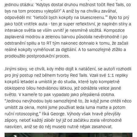
jedinou otázku: ‘Kdybys dostal druhou možnost točit Red Tails, co
bys na tom procesu vylepšil?’ A aniž by na chvilku zaváhal,
odpověděl mi: ‘Netočil bych kokpity na bluescreenu.’” Bylo to prý
jako točit vnitřek auta - ten je super reflektivní, je naplněn stíny a
interakce světla se vším uvnitř je nesmírně složitá. Kompozice
zaplavená modrou a zelenou barvou působila nevěrohodně i po
odstranění spillu a to RT tým nakonec dohnalo k tomu, že začali
reálné kokpity vyměňovat za digitální. A to samozřejmě ztížilo a
prodloužilo postprodukční proces.
Jinými slovy, ve chvíli, kdy mělo dojít k natáčení, se autoři rozhodli
pro jiný postup než během tvorby Red Tails. Vzali své 1:1 repliky
kokpitů letadel a umístili je do studia, které bylo kompletně
obklopeno bílou hedvábnou látkou, jež odrážela velice jasné
světlo. V kameře to pak vypadalo jako přepálená obloha.
“Jedinou nevýhodou bylo samozřejmě to, že když jsme chtěli něco
umístit za okna, mohli jsme používat leda luma matte a potom
ruční rotoscoping,” říká George. Výhody však hravě převýšily
zápory, neboť každý záběr byl již od začátku zcela věrohodně
nasvícen, aniž se do něj muselo nutně nějak zasahovat.