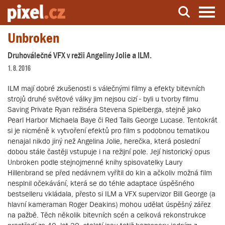
Unbroken
Server o natáčení a zpracování videa
Druhoválečné VFX v režii Angeliny Jolie a ILM.
1. 8. 2016
ILM mají dobré zkušenosti s válečnými filmy a efekty bitevních
strojů druhé světové války jim nejsou cizí - byli u tvorby filmu
Saving Private Ryan režiséra Stevena Spielberga, stejně jako
Pearl Harbor Michaela Baye či Red Tails George Lucase. Tentokrát
si je nicméně k vytvoření efektů pro film s podobnou tematikou
nenajal nikdo jiný než Angelina Jolie, herečka, která poslední
dobou stále častěji vstupuje i na režijní pole. Její historický opus
Unbroken podle stejnojmenné knihy spisovatelky Laury
Hillenbrand se před nedávnem vyřítil do kin a ačkoliv možná film
nesplnil očekávání, která se do téhle adaptace úspěšného
bestselleru vkládala, přesto si ILM a VFX supervizor Bill George (a
hlavní kameraman Roger Deakins) mohou udělat úspěšný zářez
na pažbě. Těch několik bitevních scén a celková rekonstrukce