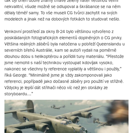
tak byl onen dobře známý tmavě zelený nátěr většinou velmi
nekvalitní, všude možně se odlupoval a škrábance se na něm
dělaly téměř samy. To vše museli CG tvůrci zachytit na svých
modelech a jinak než na dobových fotkách to studovat nešlo.
Venkovní prostředí za okny B-24 bylo většinou vytvořeno z
poskládaných fotografických elementů doplněných o CG prvky.
Většina reálných záběrů byla natočena u pobřeží Queenslandu u
severních břehů Austrálie, kam se autoři vydali na poměrně
dlouhou dobu s helikoptérou a pořídili tuny materiálu. “Přestože
jsme nemohli s naší technikou vystoupat kdovíjak vysoko,
nakonec se všechny ty reference vyplatily a většinou i použily,”
říká George. “Minimálně jsme je vždy zakomponovali jako
referenci, popřípadě jako dočasné záběry pro použití ve střižně.
Vždycky je lepší dát střihači něco víc než jen obrázky ze
storyboardu…”