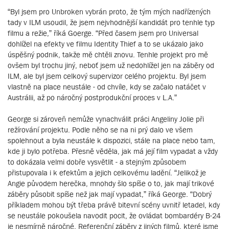
“Byl jsem pro Unbroken vybrán proto, že tým mých nadřízených
tady v ILM usoudil, že jsem nejvhodnější kandidát pro tenhle typ
filmu a režie,” říká Goerge. “Před časem jsem pro Universal
dohlížel na efekty ve filmu Identity Thief a to se ukázalo jako
úspěšný podnik, takže mě chtěli znovu. Tenhle projekt pro mě
ovšem byl trochu jiný, neboť jsem už nedohlížel jen na záběry od
ILM, ale byl jsem celkový supervizor celého projektu. Byl jsem
vlastně na place neustále - od chvíle, kdy se začalo natáčet v
Austrálii, až po náročný postprodukční proces v L.A.”
George si zároveň nemůže vynachválit práci Angeliny Jolie při
režírování projektu. Podle něho se na ni prý dalo ve všem
spolehnout a byla neustále k dispozici, stále na place nebo tam,
kde ji bylo potřeba. Přesně věděla, jak má její film vypadat a vždy
to dokázala velmi dobře vysvětlit - a stejným způsobem
přistupovala i k efektům a jejich celkovému ladění. “Jelikož je
Angie původem herečka, mnohdy šlo spíše o to, jak mají trikové
záběry působit spíše než jak mají vypadat,” říká George. “Dobrý
příkladem mohou být třeba právě bitevní scény uvnitř letadel, kdy
se neustále pokoušela navodit pocit, že ovládat bombardéry B-24
je nesmírně náročné. Referenční záběry z jiných filmů, které jsme