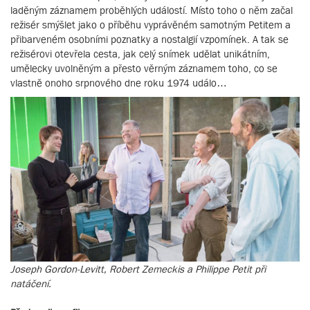
laděným záznamem proběhlých událostí. Místo toho o něm začal
režisér smýšlet jako o příběhu vyprávěném samotným Petitem a
přibarveném osobními poznatky a nostalgií vzpomínek. A tak se
režisérovi otevřela cesta, jak celý snímek udělat unikátním,
umělecky uvolněným a přesto věrným záznamem toho, co se
vlastně onoho srpnového dne roku 1974 událo…
Joseph Gordon-Levitt, Robert Zemeckis a Philippe Petit při
natáčení.