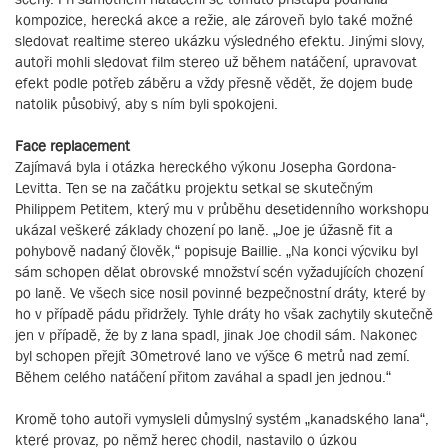
kompozice, herecká akce a režie, ale zároveň bylo také možné
sledovat realtime stereo ukázku výsledného efektu. Jinými slovy,
autoři mohli sledovat film stereo už během natáčení, upravovat
efekt podle potřeb záběru a vždy přesně vědět, že dojem bude
natolik působivý, aby s ním byli spokojeni.
Face replacement
Zajímavá byla i otázka hereckého výkonu Josepha Gordona-
Levitta. Ten se na začátku projektu setkal se skutečným
Philippem Petitem, který mu v průběhu desetidenního workshopu
ukázal veškeré základy chození po laně. „Joe je úžasně fit a
pohybově nadaný člověk,“ popisuje Baillie. „Na konci výcviku byl
sám schopen dělat obrovské množství scén vyžadujících chození
po laně. Ve všech sice nosil povinné bezpečnostní dráty, které by
ho v případě pádu přidržely. Tyhle dráty ho však zachytily skutečně
jen v případě, že by z lana spadl, jinak Joe chodil sám. Nakonec
byl schopen přejít 30metrové lano ve výšce 6 metrů nad zemí.
Během celého natáčení přitom zaváhal a spadl jen jednou.“
Kromě toho autoři vymysleli důmyslný systém „kanadského lana“,
které provaz, po němž herec chodil, nastavilo o úzkou