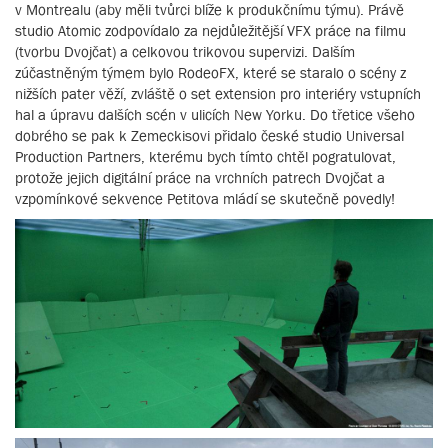
v Montrealu (aby měli tvůrci blíže k produkčnímu týmu). Právě
studio Atomic zodpovídalo za nejdůležitější VFX práce na filmu
(tvorbu Dvojčat) a celkovou trikovou supervizi. Dalším
zúčastněným týmem bylo RodeoFX, které se staralo o scény z
nižších pater věží, zvláště o set extension pro interiéry vstupních
hal a úpravu dalších scén v ulicích New Yorku. Do třetice všeho
dobrého se pak k Zemeckisovi přidalo české studio Universal
Production Partners, kterému bych tímto chtěl pogratulovat,
protože jejich digitální práce na vrchních patrech Dvojčat a
vzpomínkové sekvence Petitova mládí se skutečně povedly!