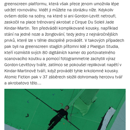
greenscreen platformu, která však přece jenom umožnila lépe
udržet rovnováhu. Vidět ji můžete na obrázku níže. Kdykoliv
ovšem došlo na scény, na které si ani Gordon-Levitt netroufl,
zaskočil na place trénovaný akrobat z Cirque Du Soleil Jade
Kindar-Martin. Ten předváděl komplikované kousky, například
stání na jedné noze a žonglování, tedy jedny z nejnáročnějších
prvků, které lze v téhle disciplíně provádět. V takových případech
pak byli na greenscreen stagích přítomni lidé z Pixelgun Studia,
kteří rozmístili svých 80 digitálních kamer do portovatelného
scanovacího koutku a pomocí fotogrammetrie zachytili výraz
Gordon-Levittovy tváře, zatímco se pokoušel replikovat napětí v
Kindar-Martinově tváři, když prováděl tyhle krkolomné kousky.
Atomic Fiction pak v 37 záběrech složili dohromady hercovu tvář
a akrobatovo tělo…