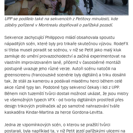
UPP se podílelo také na sekvencích z Petitovy minulosti, kde
záběry pořízené v Montrealu doplňovali o pařížská pozadí.
Sekvence zachycující Philippovo mládí obsahovala spoustu
nápaditých scén, které byly pro trikaře skutečnou výzvou. RodeFX
si třeba museli poradit se scénou, v níž se Petit jako malý kluk
zamiluje do umění provazochodectví a začíná experimentovat na
vlastním improvizovaném laně, přičemž v časosběrné montáži
postupně uvazuje jeho různé verze. Autoři scénu natočili na
greenscreenu (francouzské scenérie byly digitální) a triku dosáhli
tak, že stáli za kamerou a podávali mladému herci během celé
akce různé typy lan. Podobné typy sekvencí čekaly i lidi z UPP.
Během nich tuzemští tvůrci dostali možnost ukázat, že jsou mistry
ve všemožných typech VFX - od tvorby digitálních prostředí přes
design trikových prolínaček až po samotné nahrazování tváře
kaskadéra Kindar-Martina za herce Gordona-Levitta.
Jedna ze vzpomínkových scén, o kterou se pražští tvůrci
postarali, byla například ta, v níž Petit jezdí pařížskými ulicemi na