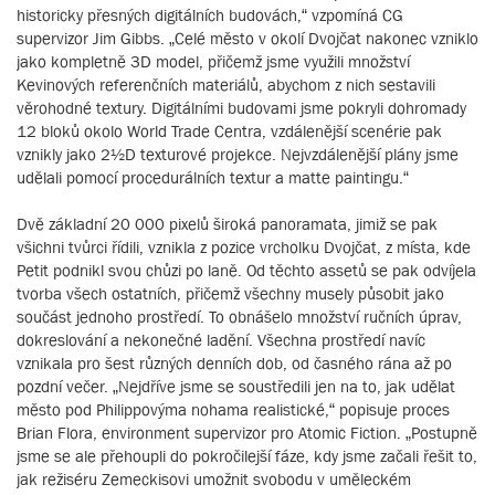
historicky přesných digitálních budovách,“ vzpomíná CG
supervizor Jim Gibbs. „Celé město v okolí Dvojčat nakonec vzniklo
jako kompletně 3D model, přičemž jsme využili množství
Kevinových referenčních materiálů, abychom z nich sestavili
věrohodné textury. Digitálními budovami jsme pokryli dohromady
12 bloků okolo World Trade Centra, vzdálenější scenérie pak
vznikly jako 2½D texturové projekce. Nejvzdálenější plány jsme
udělali pomocí procedurálních textur a matte paintingu.“
Dvě základní 20 000 pixelů široká panoramata, jimiž se pak
všichni tvůrci řídili, vznikla z pozice vrcholku Dvojčat, z místa, kde
Petit podnikl svou chůzi po laně. Od těchto assetů se pak odvíjela
tvorba všech ostatních, přičemž všechny musely působit jako
součást jednoho prostředí. To obnášelo množství ručních úprav,
dokreslování a nekonečné ladění. Všechna prostředí navíc
vznikala pro šest různých denních dob, od časného rána až po
pozdní večer. „Nejdříve jsme se soustředili jen na to, jak udělat
město pod Philippovýma nohama realistické,“ popisuje proces
Brian Flora, environment supervizor pro Atomic Fiction. „Postupně
jsme se ale přehoupli do pokročilejší fáze, kdy jsme začali řešit to,
jak režiséru Zemeckisovi umožnit svobodu v uměleckém