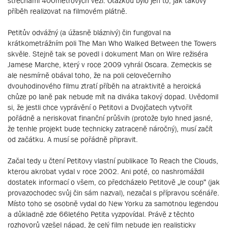
střechami 400metrových věží. Otázkou bylo jen to, jak takový
příběh realizovat na filmovém plátně.
Petitův odvážný (a úžasně bláznivý) čin fungoval na
krátkometrážním poli The Man Who Walked Between the Towers
skvěle. Stejně tak se povedl i dokument Man on Wire režiséra
Jamese Marche, který v roce 2009 vyhrál Oscara. Zemeckis se
ale nesmírně obával toho, že na poli celovečerního
dvouhodinového filmu ztratí příběh na atraktivitě a heroická
chůze po laně pak nebude mít na diváka takový dopad. Uvědomil
si, že jestli chce vyprávění o Petitovi a Dvojčatech vytvořit
pořádně a neriskovat finanční průšvih (protože bylo hned jasné,
že tenhle projekt bude technicky zatraceně náročný), musí začít
od začátku. A musí se pořádně připravit.
Začal tedy u čtení Petitovy vlastní publikace To Reach the Clouds,
kterou akrobat vydal v roce 2002. Ani poté, co nashromáždil
dostatek informací o všem, co předcházelo Petitově „le coup“ (jak
provazochodec svůj čin sám nazval), nezačal s přípravou scénáře.
Místo toho se osobně vydal do New Yorku za samotnou legendou
a důkladně zde 66letého Petita vyzpovídal. Právě z těchto
rozhovorů vzešel nápad, že celý film nebude jen realisticky