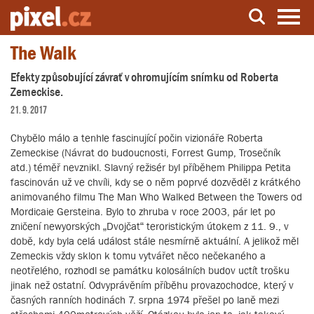
The Walk
Server o natáčení a zpracování videa
Efekty způsobující závrať v ohromujícím snímku od Roberta
Zemeckise.
21. 9. 2017
Chybělo málo a tenhle fascinující počin vizionáře Roberta
Zemeckise (Návrat do budoucnosti, Forrest Gump, Trosečník
atd.) téměř nevznikl. Slavný režisér byl příběhem Philippa Petita
fascinován už ve chvíli, kdy se o něm poprvé dozvěděl z krátkého
animovaného filmu The Man Who Walked Between the Towers od
Mordicaie Gersteina. Bylo to zhruba v roce 2003, pár let po
zničení newyorských „Dvojčat“ teroristickým útokem z 11. 9., v
době, kdy byla celá událost stále nesmírně aktuální. A jelikož měl
Zemeckis vždy sklon k tomu vytvářet něco nečekaného a
neotřelého, rozhodl se památku kolosálních budov uctít trošku
jinak než ostatní. Odvyprávěním příběhu provazochodce, který v
časných ranních hodinách 7. srpna 1974 přešel po laně mezi