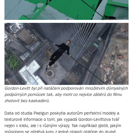
Gordon-Levitt byl při natáčení podporován množstvím důmyslných
podpůrných pomůcek tak, aby mohl co nejvíce záběrů do filmu
zhotovit bez kaskadérů.
Data od studia Pixelgun poskytla autorům perfektní modely a
texturové informace o tom, jak vypadá Gordon-Levittova tvář
nejen v klidu, ale i s různými výrazy. Tak například zjistili, jakým
způsobem se přelévá krev z jedné oblasti obličeje do druhé,