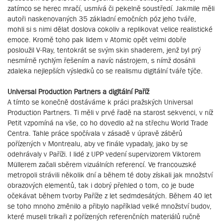
zatímco se herec mračí, usmívá či pekelně soustředí. Jakmile měli
autoři naskenovaných 35 základní emočních póz jeho tváře,
mohli si s nimi dělat doslova cokoliv a replikovat velice realistické
emoce. Kromě toho pak lidem v Atomic opět velmi dobře
posloužil V-Ray, tentokrát se svým skin shaderem, jenž byl prý
nesmírně rychlým řešením a navíc nástrojem, s nímž dosáhli
zdaleka nejlepších výsledků co se realismu digitální tváře týče.
Universal Production Partners a digitální Paříž
A tímto se konečně dostáváme k práci pražských Universal
Production Partners. Ti měli v prvé řadě na starost sekvenci, v níž
Petit vzpomíná na vše, co ho dovedlo až na střechu World Trade
Centra. Tahle práce spočívala v zásadě v úpravě záběrů
pořízených v Montrealu, aby ve finále vypadaly, jako by se
odehrávaly v Paříži. I lidé z UPP vedení supervizorem Viktorem
Müllerem začali sběrem vizuálních referencí. Ve francouzské
metropoli strávili několik dní a během té doby získali jak množství
obrazových elementů, tak i dobrý přehled o tom, co je bude
očekávat během tvorby Paříže z let sedmdesátých. Během 40 let
se toho mnoho změnilo a přibylo například velké množství budov,
které museli trikaři z pořízených referenčních materiálů ručně