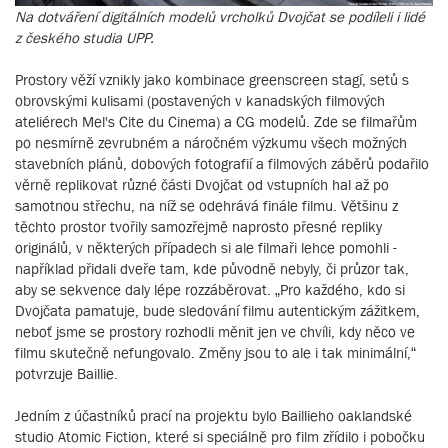
Na dotváření digitálních modelů vrcholků Dvojčat se podíleli i lidé
z českého studia UPP.
Prostory věží vznikly jako kombinace greenscreen stagí, setů s
obrovskými kulisami (postavených v kanadských filmových
ateliérech Mel's Cite du Cinema) a CG modelů. Zde se filmařům
po nesmírně zevrubném a náročném výzkumu všech možných
stavebních plánů, dobových fotografií a filmových záběrů podařilo
věrně replikovat různé části Dvojčat od vstupních hal až po
samotnou střechu, na níž se odehrává finále filmu. Většinu z
těchto prostor tvořily samozřejmě naprosto přesné repliky
originálů, v některých případech si ale filmaři lehce pomohli -
například přidali dveře tam, kde původně nebyly, či průzor tak,
aby se sekvence daly lépe rozzáběrovat. „Pro každého, kdo si
Dvojčata pamatuje, bude sledování filmu autentickým zážitkem,
neboť jsme se prostory rozhodli měnit jen ve chvíli, kdy něco ve
filmu skutečně nefungovalo. Změny jsou to ale i tak minimální,“
potvrzuje Baillie.
Jedním z účastníků prací na projektu bylo Baillieho oaklandské
studio Atomic Fiction, které si speciálně pro film zřídilo i pobočku