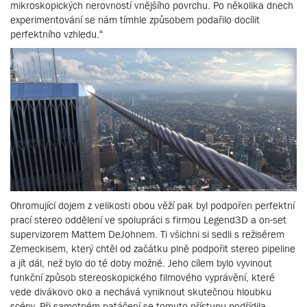
mikroskopických nerovností vnějšího povrchu. Po několika dnech
experimentování se nám tímhle způsobem podařilo docílit
perfektního vzhledu.“
Ohromující dojem z velikosti obou věží pak byl podpořen perfektní
prací stereo oddělení ve spolupráci s firmou Legend3D a on-set
supervizorem Mattem DeJohnem. Ti všichni si sedli s režisérem
Zemeckisem, který chtěl od začátku plně podpořit stereo pipeline
a jít dál, než bylo do té doby možné. Jeho cílem bylo vyvinout
funkční způsob stereoskopického filmového vyprávění, které
vede divákovo oko a nechává vyniknout skutečnou hloubku
scény. Při samotném natáčení se tomuto přístupu podřídila