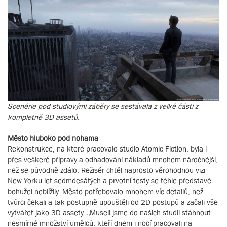
Scenérie pod studiovými záběry se sestávala z velké části z
kompletně 3D assetů.
Město hluboko pod nohama
Rekonstrukce, na které pracovalo studio Atomic Fiction, byla i
přes veškeré přípravy a odhadování nákladů mnohem náročnější,
než se původně zdálo. Režisér chtěl naprosto věrohodnou vizi
New Yorku let sedmdesátých a prvotní testy se téhle představě
bohužel neblížily. Město potřebovalo mnohem víc detailů, než
tvůrci čekali a tak postupně upouštěli od 2D postupů a začali vše
vytvářet jako 3D assety. „Museli jsme do našich studií stáhnout
nesmírné množství umělců, kteří dnem i nocí pracovali na