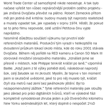
World Trade Center už samozřejmě nikde neexistuje. A tak bylo
načase vyřešit ten vůbec nejnáročnější problém celého projektu -
jak zničená Dvojčata převést na plátno. Robert Zemeckis přitom
měl jen jediná dvě kritéria: budovy musely být naprosto realistické
a musely vypadat tak, jak vypadaly v srpnu 1974. Věděl, že pokud
se to jeho filmu nepovede, celé uctění Petitova činu vyjde
naprázdno.
Nesmírně důležitou součástí výzkumu byl prvotní sběr
referenčních materiálů. Produkční tým vyrazil v helikoptéře na
dvoudenní průzkum lokací okolo místa, kde do roku 2001 stávala
Dvojčata. Během něj pořídili na RED kameru a Canon 5D Mark III
obrovské množství obrazového materiálu. „Vznášeli jsme se
přesně v místech, kde Philippe tenkrát kráčel po laně,“ vzpomíná
Baillie. „Když jsem z té výšky pohlédl dolů, následoval naprostý
šok, celý žaludek se mi zkroutil. Myslím, že teprve v ten moment
jsem si skutečně uvědomil, jaké to pro něj muselo být, kráčet
čtyři sta metrů nad zemí bez jakéhokoliv jištění. Byl to
nezapomenutelný zážitek.“ Tyhle referenční materiály pak sloužily
jako základ pro práci digitálních tvůrců, kteří ve výsledné fázi
kompletně vymodelovali zhruba jeden a půl čtverečního kilometru
New Yorku sedmdesátých let, který doplnili o nespočet 2½D