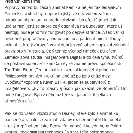
Před vznikem filmu
Přípravy na tvorbu začaly animatikem - a ne jen tak ledajakým.
Zemeckis si chtěl být naprosto jistý, že než vůbec začne s
náročnou přípravou na produkci vizuálních efektů (aneb jak
udělat film, jenž se skoro celý odehrává na budovách, které už
nestojí), bude jeho film fungovat po dějové stránce. A tak vznikl
nevídaně propracovaný, jednu hodinu a padesát minut dlouhý
animatik, který zároveň velmi dobrým způsobem suploval základní
previz pro VFX studia. Celý tenhle výchozí filmeček byl dílem
Zemeckisova studia ImageMovers Digital a do čela týmu tvůrců
se postavil supervizor Eric Carney ze známé previz společnosti
The Third Floor. „Ten animatik ukazoval kompletní příběh od
Philippových prvních kroků na laně až po jeho chůzi mezi
Dvojčaty,“ vzpomíná Kevin Baillie, jeden ze supervizorů z
ImageMovers. „Byl to úžasný způsob, jak ukázat, že Robertův film
bude fungovat. Byla z něho už tenkrát jasně cítit celková
atmosféra díla.“
Pak se do všeho vložilo studio Disney, které bylo z animatiku
nadšené a začalo se zajímat, zda by režisér nechtěl film udělat
stejným způsobem jako Beowulfa, Vánoční koledu nebo Polární
expres - tedy digitální technologií a s využitím performance