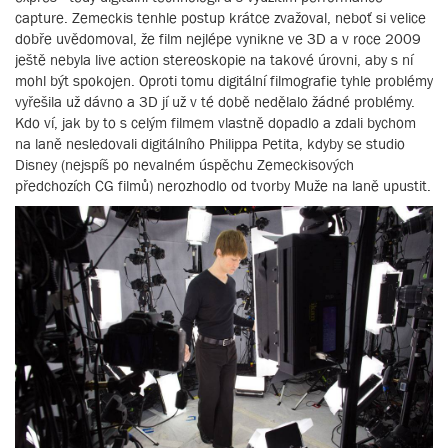
capture. Zemeckis tenhle postup krátce zvažoval, neboť si velice
dobře uvědomoval, že film nejlépe vynikne ve 3D a v roce 2009
ještě nebyla live action stereoskopie na takové úrovni, aby s ní
mohl být spokojen. Oproti tomu digitální filmografie tyhle problémy
vyřešila už dávno a 3D jí už v té době nedělalo žádné problémy.
Kdo ví, jak by to s celým filmem vlastně dopadlo a zdali bychom
na laně nesledovali digitálního Philippa Petita, kdyby se studio
Disney (nejspíš po nevalném úspěchu Zemeckisových
předchozích CG filmů) nerozhodlo od tvorby Muže na laně upustit.