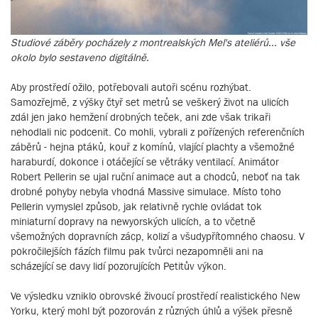
Studiové záběry pocházely z montrealských Mel's ateliérů... vše
okolo bylo sestaveno digitálně.
Aby prostředí ožilo, potřebovali autoři scénu rozhýbat.
Samozřejmě, z výšky čtyř set metrů se veškerý život na ulicích
zdál jen jako hemžení drobných teček, ani zde však trikaři
nehodlali nic podcenit. Co mohli, vybrali z pořízených referenčních
záběrů - hejna ptáků, kouř z komínů, vlající plachty a všemožné
haraburdí, dokonce i otáčející se větráky ventilací. Animátor
Robert Pellerin se ujal ruční animace aut a chodců, neboť na tak
drobné pohyby nebyla vhodná Massive simulace. Místo toho
Pellerin vymyslel způsob, jak relativně rychle ovládat tok
miniaturní dopravy na newyorských ulicích, a to včetně
všemožných dopravních zácp, kolizí a všudypřítomného chaosu. V
pokročilejších fázích filmu pak tvůrci nezapomněli ani na
scházející se davy lidí pozorujících Petitův výkon.
Ve výsledku vzniklo obrovské živoucí prostředí realistického New
Yorku, který mohl být pozorován z různých úhlů a výšek přesně