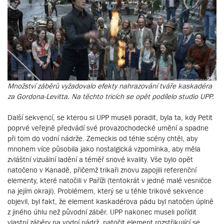
Množství záběrů vyžadovalo efekty nahrazování tváře kaskadéra
za Gordona-Levitta. Na těchto tricích se opět podílelo studio UPP.
Další sekvencí, se kterou si UPP museli poradit, byla ta, kdy Petit
poprvé veřejně předvádí své provazochodecké umění a spadne
při tom do vodní nádrže. Zemeckis od téhle scény chtěl, aby
mnohem více působila jako nostalgická vzpomínka, aby měla
zvláštní vizuální ladění a téměř snové kvality. Vše bylo opět
natočeno v Kanadě, přičemž trikaři znovu zapojili referenční
elementy, které natočili v Paříži (tentokrát v jedné malé vesničce
na jejím okraji). Problémem, který se u téhle trikové sekvence
objevil, byl fakt, že element kaskadérova pádu byl natočen úplně
z jiného úhlu než původní záběr. UPP nakonec museli pořídit
vlastní záběry na vodní nádrž, natočit element rozstřikující se