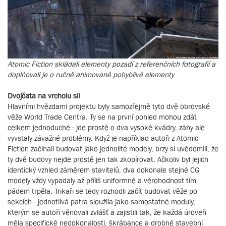
Atomic Fiction skládali elementy pozadí z referenčních fotografií a
doplňovali je o ručně animované pohyblivé elementy
Dvojčata na vrcholu sil
Hlavními hvězdami projektu byly samozřejmě tyto dvě obrovské
věže World Trade Centra. Ty se na první pohled mohou zdát
celkem jednoduché - jde prostě o dva vysoké kvádry, záhy ale
vyvstaly závažné problémy. Když je například autoři z Atomic
Fiction začínali budovat jako jednolité modely, brzy si uvědomili, že
ty dvě budovy nejde prostě jen tak zkopírovat. Ačkoliv byl jejich
identický vzhled záměrem stavitelů, dva dokonale stejné CG
modely vždy vypadaly až příliš uniformně a věrohodnost tím
pádem trpěla. Trikaři se tedy rozhodli začít budovat věže po
sekcích - jednotlivá patra sloužila jako samostatné moduly,
kterým se autoři věnovali zvlášť a zajistili tak, že každá úroveň
měla specifické nedokonalosti, škrábance a drobné stavební