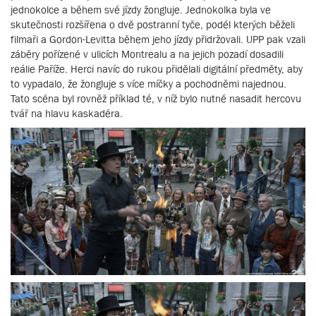
jednokolce a během své jízdy žongluje. Jednokolka byla ve
skutečnosti rozšířena o dvě postranní tyče, podél kterých běželi
filmaři a Gordon-Levitta během jeho jízdy přidržovali. UPP pak vzali
záběry pořízené v ulicích Montrealu a na jejich pozadí dosadili
reálie Paříže. Herci navíc do rukou přidělali digitální předměty, aby
to vypadalo, že žongluje s více míčky a pochodněmi najednou.
Tato scéna byl rovněž příklad té, v níž bylo nutné nasadit hercovu
tvář na hlavu kaskadéra.