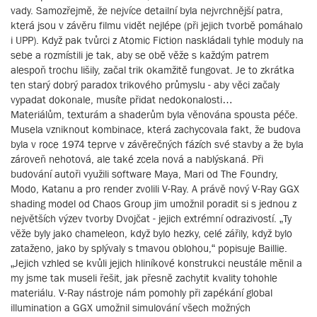
vady. Samozřejmě, že nejvíce detailní byla nejvrchnější patra,
která jsou v závěru filmu vidět nejlépe (při jejich tvorbě pomáhalo
i UPP). Když pak tvůrci z Atomic Fiction naskládali tyhle moduly na
sebe a rozmístili je tak, aby se obě věže s každým patrem
alespoň trochu lišily, začal trik okamžitě fungovat. Je to zkrátka
ten starý dobrý paradox trikového průmyslu - aby věci začaly
vypadat dokonale, musíte přidat nedokonalosti…
Materiálům, texturám a shaderům byla věnována spousta péče.
Musela vzniknout kombinace, která zachycovala fakt, že budova
byla v roce 1974 teprve v závěrečných fázích své stavby a že byla
zároveň nehotová, ale také zcela nová a nablýskaná. Při
budování autoři využili software Maya, Mari od The Foundry,
Modo, Katanu a pro render zvolili V-Ray. A právě nový V-Ray GGX
shading model od Chaos Group jim umožnil poradit si s jednou z
největších výzev tvorby Dvojčat - jejich extrémní odrazivostí. „Ty
věže byly jako chameleon, když bylo hezky, celé zářily, když bylo
zataženo, jako by splývaly s tmavou oblohou,“ popisuje Baillie.
„Jejich vzhled se kvůli jejich hliníkové konstrukci neustále měnil a
my jsme tak museli řešit, jak přesně zachytit kvality tohohle
materiálu. V-Ray nástroje nám pomohly při zapékání global
illumination a GGX umožnil simulování všech možných