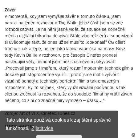
Závěr
V momentě, kdy jsem vymýšlel závěr k tomuto článku, jsem
narazil na jeden rozhovor o The Walk, jehož část jsem se zde
rozhodl citovat. Je na něm jasně vidět, že situace se konečně
mění a digitální trikařina dospívá. Stále více režisérů a supervizorů
si uvědomuje fakt, že dnes už se musí to „dokonalé“ CG dělat
trochu jinak a lépe, ne jen jako laciná vábnička na masy. Když
tedy Kevin Baillie v rozhovoru pro časopis Cinefex pronesl
následující věty, nemohl jsem než s úsměvem pokyvovat:
„Pracovali jsme s filmařem, který rozumí moderním technologiím a
dokáže jich stoprocentně využít. I proto jsme mohli vytvořit
vizuálně bohatý a technicky perfektní film s tak omezeným
rozpočtem. Byl to snímek, který využil vizuální podívanou s tak
cílenou zručností a rozvahou, že do soudobé filmařiny vrátil závan
něčeho, co z ní do značné míry vymizelo – úžasu…“
Zdroje: Art of VFX, Cinefex, IDnes.cz
Tato stránka používá cookies k zajištění správné
Martin Klekner
funkčnosti.
Zjistit více