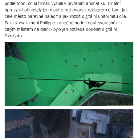
podle toho, co si filmaři vysnili v prvotním animatiku. Finální
úpravy už obnášely jen dlouhé rozhovory s režisérem o tom, jak
celé město barevně naladit a jak rozbít digitální uniformitu díla.
Pak už však mohl Philippe konečně podniknout svou chůzi s
celým městem na dlani - bylo jen potřeba dodělat digitální
Dvojčata.