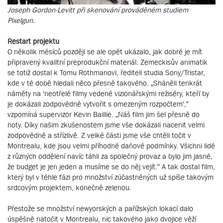
Joseph Gordon-Levitt při skenování prováděném studiem
Pixelgun.
Restart projektu
O několik měsíců později se ale opět ukázalo, jak dobré je mít
připravený kvalitní preprodukční materiál. Zemeckisův animatik
se totiž dostal k Tomu Rothmanovi, řediteli studia Sony/Tristar,
kde v té době hledali něco přesně takového. „Sháněli tenkrát
náměty na 'neotřelé filmy vedené vizionářskými režiséry, kteří by
je dokázali zodpovědně vytvořit s omezeným rozpočtem',“
vzpomíná supervizor Kevin Baillie. „Náš film jim šel přesně do
noty. Díky našim zkušenostem jsme vše dokázali nacenit velmi
zodpovědně a střízlivě. Z velké části jsme vše chtěli točit v
Montrealu, kde jsou velmi příhodné daňové podmínky. Všichni lidé
z různých oddělení navíc táhli za společný provaz a bylo jim jasné,
že budget je jen jeden a musíme se do něj vejít.“ A tak dostal film,
který byl v téhle fázi pro množství zúčastněných už spíše takovým
srdcovým projektem, konečně zelenou.
Přestože se množství newyorských a pařížských lokací dalo
úspěšně natočit v Montrealu, nic takového jako dvojice věží