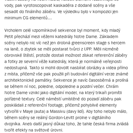
vody, pak vyrotoscopovat kaskadéra z dodané scény a vše
sesadit do finálního záběru. Ve výsledku bylo v kompozici jen
minimum CG elementů…
Vrcholem celé vzpomínkové sekvence byl moment, kdy mladý
Petit přechází mezi věžemi katedrály Notre Dame. Základem
scény nebylo nic víc než jen drobná greenscreen stage s hercem
na laně, o zbytek se měli postarat tvůrci z UPP. Měli nicméně
obrovské štěstí, protože dostali možnost získat referenční záběry
a fotky ze severní věže katedrály, která je normálně veřejnosti
nedostupná. Takto si mohli dovolit nasbírat obrázky a videa přímo
z místa, přičemž vše pak použili při budování digitální verze známé
architektonické památky. Sekvence je navíc časosběrná a prolíná
se během ní noc, poledne, odpoledne a pozdní večer. Chrám
Notre Dame vznikl jako digitální model, na který trikaři promítli
pořízené textury. Celé náměstí umístěné do pozadí záběru pak
poskládali z referenční footage, přičemž pohyblivé elementy
vytvořili v Maye (auta) a Massivu (davy lidí). Aby toho nebylo málo,
během scény se reálný Gordon-Levitt prolne v digitálního
dvojníka. Aneb další jasný důkaz toho, že tahle česká firma zvládá
tvořit efekty na světové úrovni.