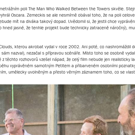
tkometrážním poli The Man Who Walked Between the Towers skvěle. Stej
yhrál Oscara. Zemeckis se ale nesmírně obával toho, že na poli celov
nebude mít na diváka takový dopad. Uvědomil si, že jestli chce vyprávěn
lo hned jasné, že tenhle projekt bude technicky zatraceně náročný), mu
e Clouds, kterou akrobat vydal v roce 2002. Ani poté, co nashromáždil 
in sám nazval), nezačal s přípravou scénáře. Místo toho se osobně vy
ě z těchto rozhovorů vzešel nápad, že celý film nebude jen realistick
příběhu vyprávěném samotným Petitem a přibarveném osobními poznatky 
ikátním, umělecky uvolněným a přesto věrným záznamem toho, co se vla