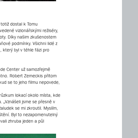
 totiž dostal k Tomu
vedené vizionářskými režiséry,
 noty. Díky našim zkušenostem
aňové podmínky. Všichni lidé z
 který byl v téhle fázi pro
rade Center už samozřejmě
látno. Robert Zemeckis přitom
okud se to jeho filmu nepovede,
průzkum lokací okolo místa, kde
 „Vznášeli jsme se přesně v
žaludek se mi zkroutil. Myslím,
ištění. Byl to nezapomenutelný
ovali zhruba jeden a půl