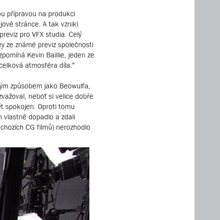
ou přípravou na produkci
jové stránce. A tak vznikl
reviz pro VFX studia. Celý
ey ze známé previz společnosti
zpomíná Kevin Baillie, jeden ze
celková atmosféra díla.“
ejným způsobem jako Beowulfa,
važoval, neboť si velice dobře
ýt spokojen. Oproti tomu
m vlastně dopadlo a zdali
dchozích CG filmů) nerozhodlo