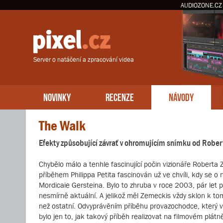
AUDIOZONE.CZ
Server o natáčení a zpracování videa
NOVINKY
RECENZE
NÁVODY
The Walk
Efekty způsobující závrať v ohromujícím snímku od Robe
Chybělo málo a tenhle fascinující počin vizionáře Roberta
příběhem Philippa Petita fascinován už ve chvíli, kdy s
Mordicaie Gersteina. Bylo to zhruba v roce 2003, pár let p
nesmírně aktuální. A jelikož měl Zemeckis vždy sklon k t
než ostatní. Odvyprávěním příběhu provazochodce, který 
bylo jen to, jak takový příběh realizovat na filmovém plátn