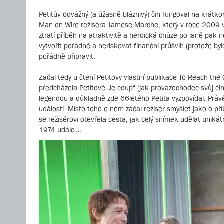
Petitův odvážný (a úžasně bláznivý) čin fungoval na krá
Man on Wire režiséra Jamese Marche, který v roce 2009 v
ztratí příběh na atraktivitě a heroická chůze po laně pak 
vytvořit pořádně a neriskovat finanční průšvih (protože by
pořádně připravit.
Začal tedy u čtení Petitovy vlastní publikace To Reach th
předcházelo Petitově „le coup“ (jak provazochodec svůj č
legendou a důkladně zde 66letého Petita vyzpovídal. Práv
událostí. Místo toho o něm začal režisér smýšlet jako o 
se režisérovi otevřela cesta, jak celý snímek udělat un
1974 událo…