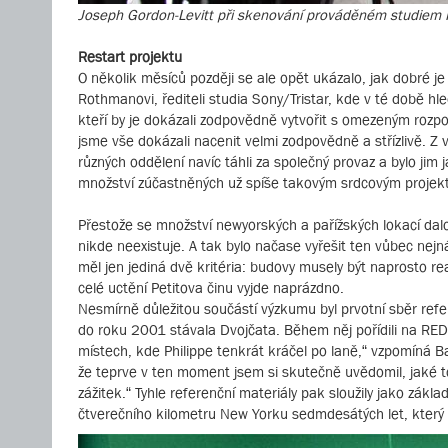
Joseph Gordon-Levitt při skenování prováděném studiem P
Restart projektu
O několik měsíců později se ale opět ukázalo, jak dobré je
Rothmanovi, řediteli studia Sony/Tristar, kde v té době hl
kteří by je dokázali zodpovědně vytvořit s omezeným rozpo
jsme vše dokázali nacenit velmi zodpovědně a střízlivě. Z 
různých oddělení navíc táhli za společný provaz a bylo jim j
množství zúčastněných už spíše takovým srdcovým projek
Přestože se množství newyorských a pařížských lokací dal
nikde neexistuje. A tak bylo načase vyřešit ten vůbec nej
měl jen jediná dvě kritéria: budovy musely být naprosto re
celé uctění Petitova činu vyjde naprázdno.
Nesmírně důležitou součástí výzkumu byl prvotní sběr refe
do roku 2001 stávala Dvojčata. Během něj pořídili na RE
místech, kde Philippe tenkrát kráčel po laně,“ vzpomíná Bai
že teprve v ten moment jsem si skutečně uvědomil, jaké to
zážitek.“ Tyhle referenční materiály pak sloužily jako zákla
čtverečního kilometru New Yorku sedmdesátých let, který 