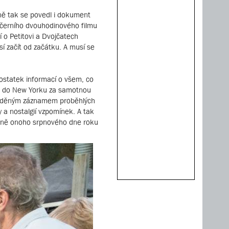
ně tak se povedl i dokument
ečerního dvouhodinového filmu
í o Petitovi a Dvojčatech
sí začít od začátku. A musí se
dostatek informací o všem, co
dal do New Yorku za samotnou
y laděným záznamem proběhlých
a nostalgií vzpomínek. A tak
stně onoho srpnového dne roku