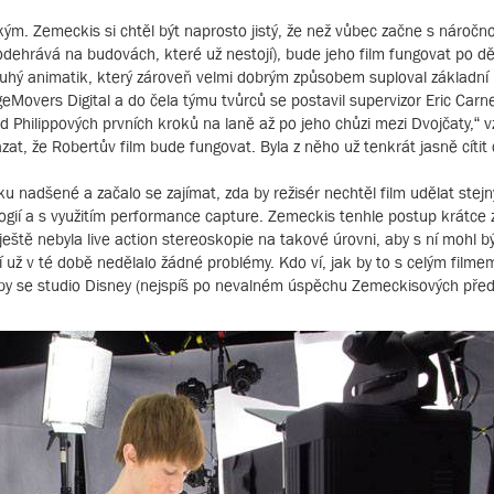
akým. Zemeckis si chtěl být naprosto jistý, že než vůbec začne s náročn
 odehrává na budovách, které už nestojí), bude jeho film fungovat po dě
hý animatik, který zároveň velmi dobrým způsobem suploval základní p
eMovers Digital a do čela týmu tvůrců se postavil supervizor Eric Carn
d Philippových prvních kroků na laně až po jeho chůzi mezi Dvojčaty,“ v
at, že Robertův film bude fungovat. Byla z něho už tenkrát jasně cítit 
tiku nadšené a začalo se zajímat, zda by režisér nechtěl film udělat st
logií a s využitím performance capture. Zemeckis tenhle postup krátce z
eště nebyla live action stereoskopie na takové úrovni, aby s ní mohl b
 jí už v té době nedělalo žádné problémy. Kdo ví, jak by to s celým filme
kdyby se studio Disney (nejspíš po nevalném úspěchu Zemeckisových pře