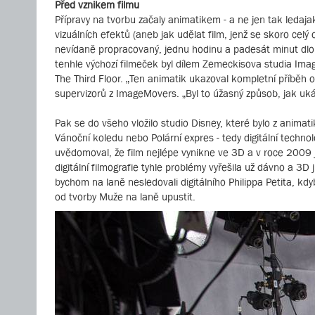
Před vznikem filmu
Přípravy na tvorbu začaly animatikem - a ne jen tak ledaj
vizuálních efektů (aneb jak udělat film, jenž se skoro celý
nevídaně propracovaný, jednu hodinu a padesát minut dlou
tenhle výchozí filmeček byl dílem Zemeckisova studia Imag
The Third Floor. „Ten animatik ukazoval kompletní příběh o
supervizorů z ImageMovers. „Byl to úžasný způsob, jak ukáz
Pak se do všeho vložilo studio Disney, které bylo z anima
Vánoční koledu nebo Polární expres - tedy digitální techno
uvědomoval, že film nejlépe vynikne ve 3D a v roce 2009 j
digitální filmografie tyhle problémy vyřešila už dávno a 3D
bychom na laně nesledovali digitálního Philippa Petita, 
od tvorby Muže na laně upustit.