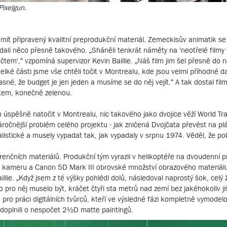
ixelgun.
 mít připravený kvalitní preprodukční materiál. Zemeckisův animatik se
edali něco přesně takového. „Sháněli tenkrát náměty na 'neotřelé filmy 
čtem',“ vzpomíná supervizor Kevin Baillie. „Náš film jim šel přesně do
velké části jsme vše chtěli točit v Montrealu, kde jsou velmi příhodné d
asné, že budget je jen jeden a musíme se do něj vejít.“ A tak dostal film,
tem, konečně zelenou.
o úspěšně natočit v Montrealu, nic takového jako dvojice věží World T
náročnější problém celého projektu - jak zničená Dvojčata převést na p
alistické a musely vypadat tak, jak vypadaly v srpnu 1974. Věděl, že p
renčních materiálů. Produkční tým vyrazil v helikoptéře na dvoudenní 
D kameru a Canon 5D Mark III obrovské množství obrazového materiálu.
llie. „Když jsem z té výšky pohlédl dolů, následoval naprostý šok, celý 
 pro něj muselo být, kráčet čtyři sta metrů nad zemí bez jakéhokoliv j
d pro práci digitálních tvůrců, kteří ve výsledné fázi kompletně vymodel
doplnili o nespočet 2½D matte paintingů.