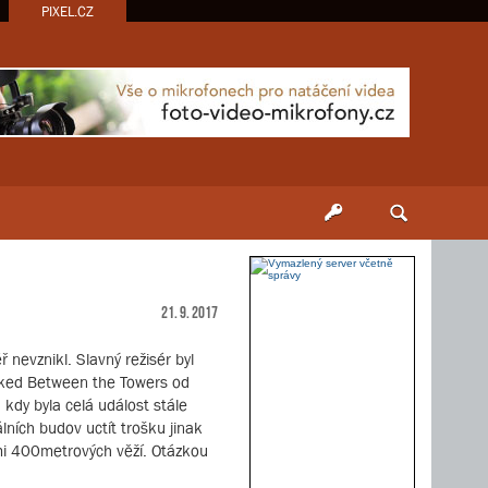
PIXEL.CZ
21. 9. 2017
nevznikl. Slavný režisér byl
lked Between the Towers od
 kdy byla celá událost stále
ních budov uctít trošku jinak
mi 400metrových věží. Otázkou