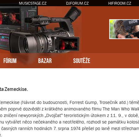
MUSICSTAGE.CZ
DJFORUM.CZ
HIFIROOM.CZ
FÓRUM
BAZAR
SOUTĚŽE
rta Zemeckise.
 Zemeckise (Návrat do budoucnosti, Forrest Gump, Trosečník atd.) téměř 
e o něm poprvé dozvěděl z krátkého animovaného filmu The Man Who Wa
o zničení newyorských „Dvojčat“ teroristickým útokem z 11. 9., v době,
omu vytvářet něco nečekaného a neotřelého, rozhodl se památku kolosál
v časných ranních hodinách 7. srpna 1974 přešel po laně mezi střecha
ě.